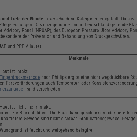
 und Tiefe der Wunde
in verschiedene Kategorien eingeteilt. Dies ist 
legeleistungen. Das dazugehörige und in Deutschland geltende Klas
er Advisory Panel (NPUAP), des European Pressure Ulcer Advisory Pa
 insbesondere der Prävention und Behandlung von Druckgeschwüren.
UAP und PPPIA lautet:
Merkmale
Haut ist intakt.
Fingerdruckmethode
nach Phillips ergibt eine nicht wegdrückbare Rö
en Farbveränderungen auch Temperatur- oder Konsistenzveränderun
merzangaben
sind verschieden.
Haut ist nicht mehr intakt.
ommt zur Blasenbildung. Die Blase kann geschlossen oder bereits zer
 und tiefere Gewebe sind nicht sichtbar. Granulationsgewebe, Beläge 
uf.
 Wundgrund ist feucht und weitgehend belagfrei.