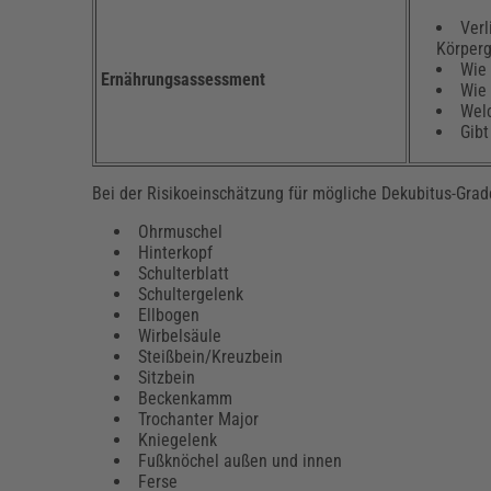
Verl
Körper
Wie 
Ernährungsassessment
Wie 
Welc
Gibt
Bei der Risikoeinschätzung für mögliche Dekubitus-Gra
Ohrmuschel
Hinterkopf
Schulterblatt
Schultergelenk
Ellbogen
Wirbelsäule
Steißbein/Kreuzbein
Sitzbein
Beckenkamm
Trochanter Major
Kniegelenk
Fußknöchel außen und innen
Ferse