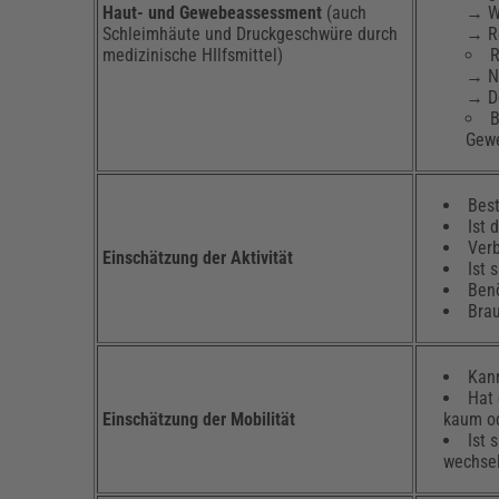
Haut- und Gewebeassessment
(auch
→ We
Schleimhäute und Druckgeschwüre durch
→ Rö
medizinische HIlfsmittel)
R
→ Ni
→ De
Gewe
Bes
Ist 
Verb
Einschätzung der Aktivität
Ist 
Benö
Brau
Kann
Hat 
Einschätzung der Mobilität
kaum od
Ist 
wechse