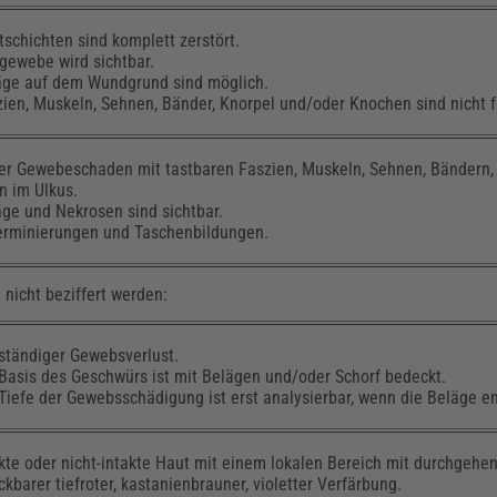
schichten sind komplett zerstört.
gewebe wird sichtbar.
äge auf dem Wundgrund sind möglich.
ien, Muskeln, Sehnen, Bänder, Knorpel und/oder Knochen sind nicht f
fer Gewebeschaden mit tastbaren Faszien, Muskeln, Sehnen, Bändern,
n im Ulkus.
äge und Nekrosen sind sichtbar.
erminierungen und Taschenbildungen.
nicht beziffert werden:
lständiger Gewebsverlust.
 Basis des Geschwürs ist mit Belägen und/oder Schorf bedeckt.
Tiefe der Gewebsschädigung ist erst analysierbar, wenn die Beläge e
kte oder nicht-intakte Haut mit einem lokalen Bereich mit durchgehen
kbarer tiefroter, kastanienbrauner, violetter Verfärbung.