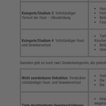
Haut
Kategorie/
Stadium 3
: Vollständiger
Fett
Verlust der Haut – Ulkusbildung
Bel
Fasz
Tie
Kategorie/
Stadium 4
: Vollständiger Haut-
Knoche
und Gewebeverlust
Bel
Unt
Daneben gibt es noch zwei Sonderkategorien, die jedoch 
Vol
Nicht zuordenbarer Dekubitus
: Verdeckter
Die
vollständiger Haut- und Gewebeverlust
Die 
Inta
wegdrüc
Tiefe druckbedingte Gewebeschädigung
: