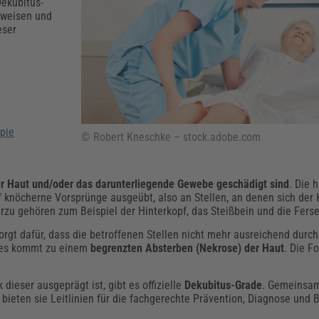
Klimaanpassung
Qualitätsmanagement
Praxismanagement, Abrechnung & Therapie
Q
ekubitus-
fweisen und
Künstliche Intelligenz
eser
Weiterbildungen (AKADEMIE HERKERT)
Fac
We
Feuerwehr
H
Kommunales
Zoll und Export
Recht, Sicherheit & Ordnung
V
Fachpublikationen & Arbeitshilfen
pie
Weiterbildungen (AKADEMIE HERKERT)
© Robert Kneschke – stock.adobe.com
Zollverfahren & Zollvorschriften
der Haut und/oder das darunterliegende Gewebe geschädigt sind
. Die 
f knöcherne Vorsprünge ausgeübt, also an Stellen, an denen sich der 
rzu gehören zum Beispiel der Hinterkopf, das Steißbein und die Fers
rgt dafür, dass die betroffenen Stellen nicht mehr ausreichend durch
d es kommt zu einem
begrenzten Absterben (Nekrose) der Haut
. Die F
 dieser ausgeprägt ist, gibt es offizielle
Dekubitus-Grade
. Gemeinsa
bieten sie Leitlinien für die fachgerechte Prävention, Diagnose und