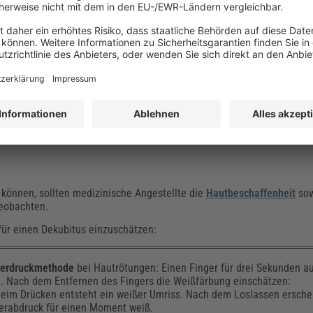
r Versorgung chronischer
/-expertin
 können, sollten medizinische Angestellte die
Hautbeschaffenheit
sow
beobachten.
für einen Dekubitus einzuschätzen:
gerdruckmethode
bei Hautrötungen: Einen Finger für drei Sekunden a
. Nach dem Entfernen des Fingers die Weißfärbung einschätzen:
eim Drücken entsteht ein weißer Umriss. Nach dem Loslassen ersche
erabdruck für einen Moment weiß.