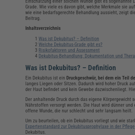
Erneuerbare Energien
Geschäftsführung
Pflegeleitung & Pflegepraxis
Einschätzung einer solchen Wunde gibt es sogenannte D
Grade. Wie viele es davon gibt, welche Merkmale sie au
Energie & Umwelt
Führung & Management
Gesundheit & Pflege
Kommunales
wie eine bedarfsgerechte Behandlung aussieht, zeigt di
Beitrag.
Fachpublikationen & Arbeitshilfen
Weiterbildungen (AKADEMIE HERKERT)
Inhaltsverzeichnis
Bauhof
Künstliche Intelligenz
Personalwesen
Bau, Immobilien & Gebäudemanagement
Personal, Ausbildung & Recht
Reisekosten und Finanzen
Was ist Dekubitus? – Definition
Grünflächen
Welche Dekubitus-Grade gibt es?
Weiterbildungen (AKADEMIE HERKERT)
Risikofaktoren und Assessment
Verkehrsrecht
Dekubitus-Behandlung: Dokumentation und Thera
Reisekosten & Finanzen
Zollabwicklung & Exportabwicklung
Was ist Dekubitus? – Definition
Zoll & Export
Ein Dekubitus ist ein
Druckgeschwür
, bei dem ein Teil 
langes Liegen oder Sitzen. Dadurch wird hoher Druck au
der Haut befindet und kein Gewebe dazwischenliegt. Hie
Der anhaltende Druck durch das eigene Körpergewicht so
Nährstoffen versorgt werden. Die Haut wird dünner un
offene Wunde, die nur schlecht und sehr langsam heilt.
Um zu beurteilen, ob ein Dekubitus vorliegt und wie stark
Expertenstandard zur Dekubitusprophylaxe in der Pflege
Dekubitus.