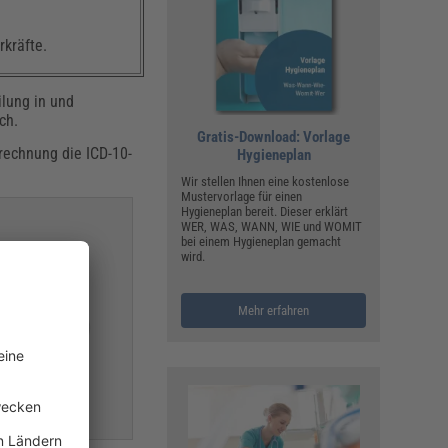
rkräfte.
ilung in und
ch.
Gratis-Download: Vorlage
rechnung die ICD-10-
Hygieneplan
Wir stellen Ihnen eine kostenlose
Mustervorlage für einen
Hygieneplan bereit. Dieser erklärt
WER, WAS, WANN, WIE und WOMIT
bei einem Hygieneplan gemacht
wird.
Mehr erfahren