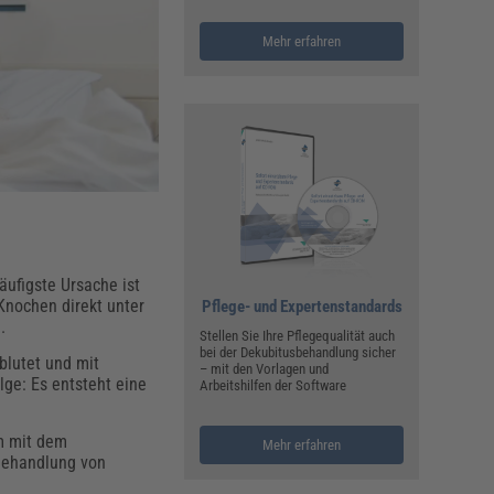
ualitätsmanagement, Hygiene & Arbeitsschutz
Personalmanagement
Mehr erfahren
hpublikationen & Arbeitshilfen
iterbildungen (AKADEMIE HERKERT)
ausmeister & Haustechnik
ergaberecht
häufigste Ursache ist
Knochen direkt unter
Pflege- und Expertenstandards
e.
Stellen Sie Ihre Pflegequalität auch
bei der Dekubitusbehandlung sicher
blutet und mit
– mit den Vorlagen und
olge: Es entsteht eine
Arbeitshilfen der Software
m mit dem
Mehr erfahren
 Behandlung von