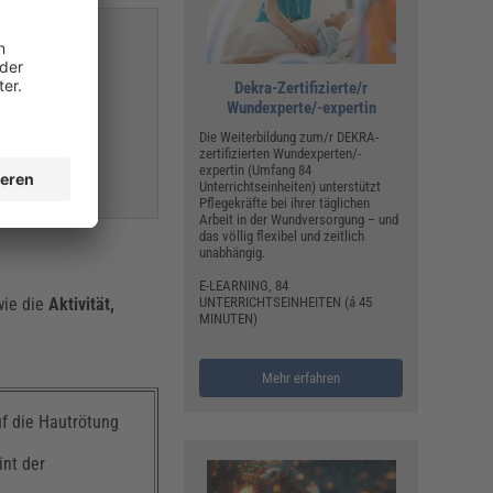
Dekra-Zertifizierte/r
Wundexperte/-expertin
Die Weiterbildung zum/r DEKRA-
zertifizierten Wundexperten/-
expertin (Umfang 84
Unterrichtseinheiten) unterstützt
Pflegekräfte bei ihrer täglichen
Arbeit in der Wundversorgung – und
das völlig flexibel und zeitlich
unabhängig.
E-LEARNING, 84
ie die
Aktivität,
UNTERRICHTSEINHEITEN (á 45
MINUTEN)
Mehr erfahren
uf die Hautrötung
int der