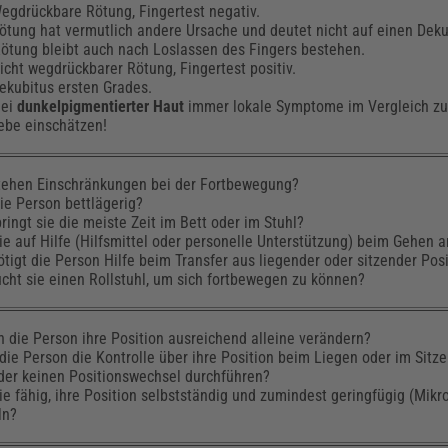
gdrückbare Rötung, Fingertest negativ.
tung hat vermutlich andere Ursache und deutet nicht auf einen Deku
ötung bleibt auch nach Loslassen des Fingers bestehen.
cht wegdrückbarer Rötung, Fingertest positiv.
kubitus ersten Grades.
Bei
dunkelpigmentierter Haut
immer lokale Symptome im Vergleich z
be einschätzen!
tehen Einschränkungen bei der Fortbewegung?
die Person bettlägerig?
ringt sie die meiste Zeit im Bett oder im Stuhl?
sie auf Hilfe (Hilfsmittel oder personelle Unterstützung) beim Gehen
tigt die Person Hilfe beim Transfer aus liegender oder sitzender Pos
cht sie einen Rollstuhl, um sich fortbewegen zu können?
 die Person ihre Position ausreichend alleine verändern?
die Person die Kontrolle über ihre Position beim Liegen oder im Sitze
er keinen Positionswechsel durchführen?
sie fähig, ihre Position selbstständig und zumindest geringfügig (Mi
ln?