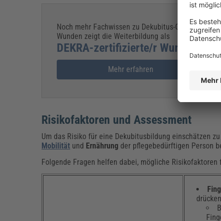
Noch mehr Fachwissen zu Dekubitus-Graden und zu
Wunden zeigt die Weiterbildung als
DEKRA-zertifizierte/r Wundexperte
Mehr erfahren
Risikofaktoren und Assessment
Um das Risiko für eine Dekubitusbildung einschätzen zu
Mobilität
und
Ernährung
der pflegebedürftigen Person 
Folgende Fragen helfen dabei, mögliche Risikofaktoren 
Fin
drücken
B
Fing