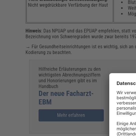
Blut
Nicht wegdrückbare Verfärbung der Haut
Wei
Mögl
Hinweis
: Das NPUAP und das EPUAP empfehlen, statt v
Bezeichnung von Schweregraden wurde zwar bereits 1975
→ Für Gesundheitseinrichtungen ist es wichtig, sich a
Kodierung zu beachten.
Hilfreiche Erläuterungen zu den
wichtigsten Abrechnungsziffern
und Honorierungen gibt es im
Handbuch
Der neue Facharzt-
EBM
Mehr erfahren