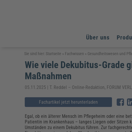
Über uns
Prod
Arbeitsschutz
Arbeitsschutz
Arbeitsschutz
Sie sind hier:
Startseite
»
Fachwissen
»
Gesundheitswesen und Pfl
Wie viele Dekubitus-Grade g
Fachpublikationen & Arbeitshilfen
Bildung und Erziehung
Bildung und Erziehung
Weiterbildungen (AKADEMIE HERKERT)
Maßnahmen
Arbeitssicherheit & Gesundheitsschutz
Assistenz & Office-Management
Baurecht & Architektenrecht
Energie und Umwelt
Energie und Umwelt
Arbeitsschutz & Brandschutz
Bau, Immobilien & Gebäudemanagement
Bildung und Erziehung
Brandschutz
Energieoptimiertes & klimaneutrales Bauen
05.11.2025 | T. Reddel – Online-Redaktion, FORUM V
Kommunales
Kommunales
Fachpublikationen & Arbeitshilfen
Nachhaltiges Planen
Fachartikel jetzt herunterladen
Reisekosten und Finanzen
Reisekosten und Finanzen
Kinderschutz, Jugendhilfe & Inklusion
Datenschutz & IT-Recht
Elektrosicherheit
Datenschutz & IT-Sicherheit
Elektrosicherheit & Elektrotechnik
Energie und Umwelt
Egal, ob ein älterer Mensch im Pflegeheim oder eine bet
Fachpublikationen & Arbeitshilfen
Patientin im Krankenhaus – langes Liegen oder Sitzen 
Umständen zu einem Dekubitus führen. Zur fachgerecht
Weiterbildungen (AKADEMIE HERKERT)