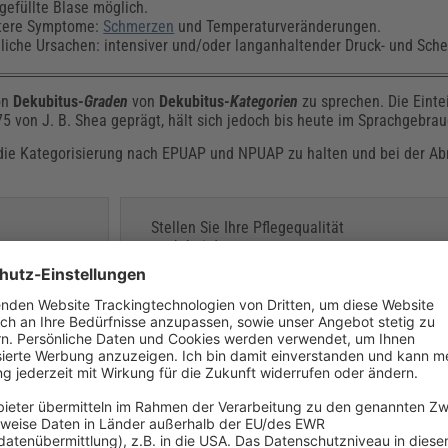
gefüllte Blase möglich.
tere Symptome:
Schmerzen
und Temperaturveränderungen.
iche Ursachen: intensiver und/oder langanhaltender Druck- und Sche
on
Dekubitus-
Graden
von
Dekubitus-
Kategorien
zu sprechen. Die Einte
 von J. B. Shea geprägt, hält sich jedoch bis heute im Sprachgebrau
n die Kategorisierung nach EPUAP und NPUAP zu halten und bei der Ab
Stellen Sie Ihre Pflegequalität
auch bei der
Dekubitusbehandlung sicher –
mit den Vorlagen und
Arbeitshilfen der Software
Pflege- und
Expertenstandards
Mehr erfahren