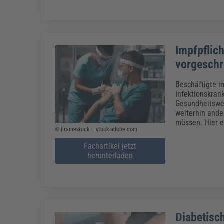
Impfpflic
vorgeschr
Beschäftigte i
Infektionskran
Gesundheitswes
weiterhin ande
müssen. Hier e
© Framestock – stock.adobe.com
Fachartikel jetzt
herunterladen
Diabetisc