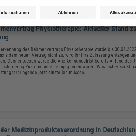
menvertrag Physiotherapie: Aktueller Stand z
ung
Anerkennung des Rahmenvertrags Physiotherapie wurde bis 30.04.2022
axis dem neuen Vertrag nicht zu, wird ihr ihre Zulassung entzogen und
ren. Dem entgegen wurde die Anerkennungsfrist bereits Anfang des J
 nicht genug Zustimmungen eingegangen waren. Was bisher sonst pa
istungserbringende jetzt einstellen müssen.
der Medizinprodukteverordnung in Deutschlan