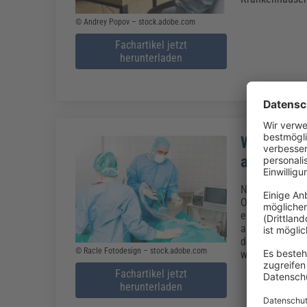
© Andrey Popov – stock.adobe.com
Fachartikel jetzt
herunterladen
Was ist d
abgerechn
Nach 15 Jahren
Operationen un
einen, welche
anderen defini
der erbrachten
© Racle Fotodesign – stock.adobe.com
weiteren Änder
Fachartikel jetzt
herunterladen