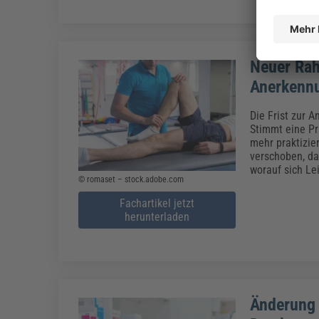
Neuer Rah
Anerkenn
Die Frist zur 
Stimmt eine Pr
mehr praktizie
verschoben, da
worauf sich Le
© romaset – stock.adobe.com
Fachartikel jetzt
herunterladen
Änderung 