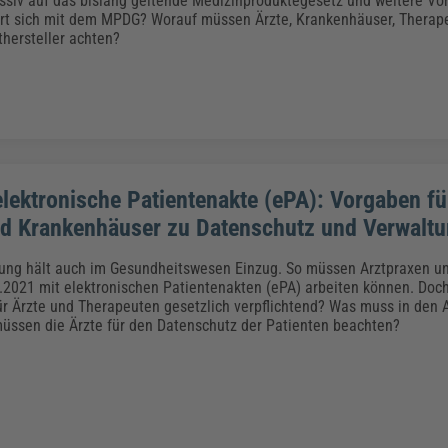
ssiv auf das bislang geltende Medizinproduktegesetz und weitere Vor
rt sich mit dem MPDG? Worauf müssen Ärzte, Krankenhäuser, Therap
hersteller achten?
elektronische Patientenakte (ePA): Vorgaben fü
d Krankenhäuser zu Datenschutz und Verwalt
erung hält auch im Gesundheitswesen Einzug. So müssen Arztpraxen 
.2021 mit elektronischen Patientenakten (ePA) arbeiten können. Doch
ür Ärzte und Therapeuten gesetzlich verpflichtend? Was muss in den 
üssen die Ärzte für den Datenschutz der Patienten beachten?