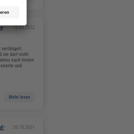
ur
12.04.2022
 verlängert.
 sie darf nicht
ahres nach hinten
ssierte und
Mehr lesen
d:
20.10.2021