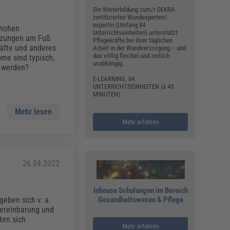
Die Weiterbildung zum/r DEKRA-
zertifizierten Wundexperten/-
expertin (Umfang 84
 hohen
Unterrichtseinheiten) unterstützt
etzungen am Fuß
Pflegekräfte bei ihrer täglichen
äfte und anderes
Arbeit in der Wundversorgung – und
das völlig flexibel und zeitlich
me sind typisch,
unabhängig.
n werden?
E-LEARNING, 84
UNTERRICHTSEINHEITEN (á 45
MINUTEN)
Mehr lesen
Mehr erfahren
26.04.2022
Inhouse Schulungen im Bereich
eben sich v. a.
Gesundheitswesen & Pflege
vereinbarung und
ten sich
Mehr erfahren