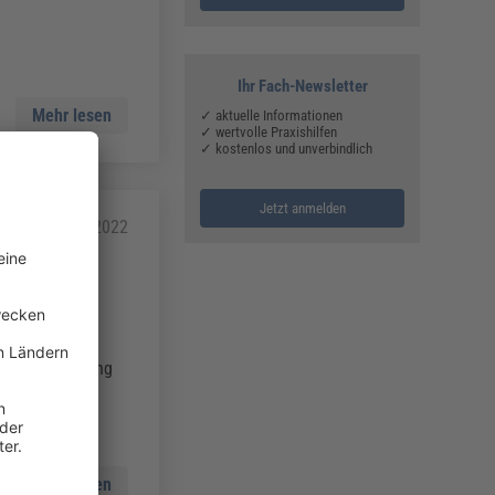
Ihr Fach-Newsletter
Mehr lesen
✓ aktuelle Informationen
✓ wertvolle Praxishilfen
✓ kostenlos und unverbindlich
Jetzt anmelden
kt
19.04.2022
rchführbarer
schreibt zum
ürfen. Zum
ekten Abrechnung
t und welche
Mehr lesen