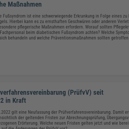
sche Maßnahmen
e Fußsyndrom ist eine schwerwiegende Erkrankung in Folge eines zu
gels. Hierbei kann es zu ernsthaften Geschwüren oder anderen Verl
sondere pflegerische Maßnahmen erfordern. Worauf sollten Pflegekr
 Fachpersonal beim diabetischen Fußsyndrom achten? Welche Sympto
 sich behandeln und welche Präventionsmaßnahmen sollten getroffe
verfahrensvereinbarung (PrüfvV) seit
2 in Kraft
.2022 gilt eine Neufassung der Prüfverfahrensvereinbarung. Damit erg
sichtlich der geltenden Fristen zur Abrechnungsprüfung, Übergangs
bezogenen Erörterung. Welche neuen Fristen gelten jetzt und wie berei
auf die Änderungen der PrüfvV vor?