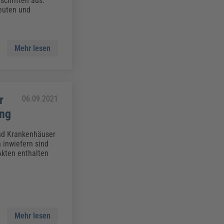
schriften aus.
euten und
Mehr lesen
r
06.09.2021
ung
und Krankenhäuser
 inwiefern sind
Akten enthalten
Mehr lesen