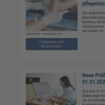
pflegeri
Das diabetisch
Blutzuckerspie
kommen, die be
medizinisches
wie lassen sie
© kirov1969 – stock.adobe.com
Fachartikel jetzt
herunterladen
Neue Prüf
01.01.202
Seit dem 01.01
Änderungen hin
zur einzelfall
Krankenhäuser 