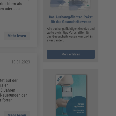
ualitätsmanagement, Hygiene & Arbeitsschutz
rleichtern als
Personalmanagement
cen oder auch
hpublikationen & Arbeitshilfen
Das Aushangpflichten-Paket
für das Gesundheitswesen
iterbildungen (AKADEMIE HERKERT)
ausmeister & Haustechnik
Alle aushangpflichtigen Gesetze und
weitere wichtige Vorschriften für
Mehr lesen
ergaberecht
das Gesundheitswesen kompakt in
zwei Bänden.
Mehr erfahren
g
10.01.2023
et auf der
ialen
18 Jahren
e Neuerungen der
 fortan
Mehr lesen