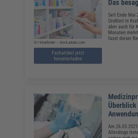
Das besag
Seit Ende Mai 
Großteil in Kr
aber auch für 
Monaten mehrfa
fasst dieser B
© I Viewfinder – stock.adobe.com
Fachartikel jetzt
herunterladen
Medizinpr
Überblick
Anwendu
Am 26.05.2021 
Allerdings tre