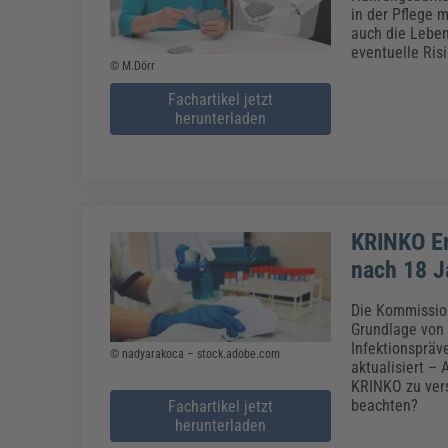
Erneuerbare Energien
Geschäftsführung
Pflegeleitung & Pflegepraxis
in der Pflege m
Energie & Umwelt
Führung & Management
Gesundheit & Pflege
Kommunales
auch die Leben
eventuelle Ris
Fachpublikationen & Arbeitshilfen
© M.Dörr
Weiterbildungen (AKADEMIE HERKERT)
Fachartikel jetzt
Bauhof
Künstliche Intelligenz
Personalwesen
herunterladen
Bau, Immobilien & Gebäudemanagement
Personal, Ausbildung & Recht
Reisekosten und Finanzen
Grünflächen
Weiterbildungen (AKADEMIE HERKERT)
Verkehrsrecht
Reisekosten & Finanzen
Zollabwicklung & Exportabwicklung
Zoll & Export
KRINKO Em
nach 18 J
Die Kommission
Grundlage von 
Infektionspräv
© nadyarakoca – stock.adobe.com
aktualisiert –
KRINKO zu vers
beachten?
Fachartikel jetzt
herunterladen