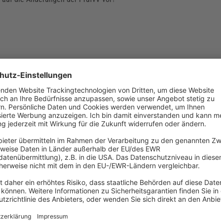
er AOP Katalog? – Ambulante Leistungen korre
et
 wurde zum 01.01.2022 ein neuer Entwurf des Katalogs ambulant du
d sonstiger stationsersetzender Eingriffe (AOP) veröffentlicht. Er be
 Operationen gemäß SGB V von wem ambulant durchgeführt werden d
ert der Katalog die dazugehörigen Kategorisierungsklassen zur korr
 Leistungen. Welche OPs gelten nach aktuellem Katalog als ambulan
ungen ergeben sich jetzt für Ärztinnen und Ärzte in Krankenhäusern?