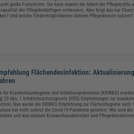
Klimaanpassung
Qualitätsmanagement
Praxismanagement, Abrechnung & Therapie
Q
acht große Fortschritte. Sie kann sowohl die Arbeit der Pflegekräfte e
Künstliche Intelligenz
squalität der Pflegebedürftigen verbessern. Aber birgt das nur Chan
iken? Und welche Fördermöglichkeiten können Pflegedienste nutzen?
Weiterbildungen (AKADEMIE HERKERT)
Fac
We
Feuerwehr
H
Kommunales
Zoll und Export
Recht, Sicherheit & Ordnung
V
Fachpublikationen & Arbeitshilfen
Weiterbildungen (AKADEMIE HERKERT)
Zollverfahren & Zollvorschriften
pfehlung Flächendesinfektion: Aktualisierun
ahren
 für Krankenhaushygiene und Infektionsprävention (KRINKO) erarbeit
§ 23 Abs. 1 Infektionsschutzgesetz (IfSG) Empfehlungen zur nosokom
ention. Nun wurde die KRINKO Empfehlung zur Flächenhygiene nach 
 Anlass hat nicht zuletzt die Covid-19-Pandemie geliefert. Wie sind di
tehen und was müssen Krankenhausbetreiber und Pflegedienstleister