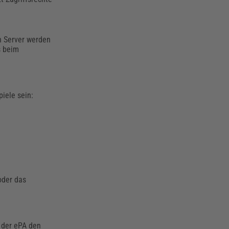
en Server werden
s beim
iele sein:
oder das
 der ePA den