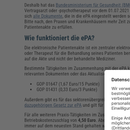
Deshalb hat das
Bundesministerium für Gesundheit (BM
Vertragsarzt oder -psychotherapeut vor dem 01.07.2021 
sich
alle Dokumente
, die in die ePA eingestellt werden 
Bitte nach, den Praxen und Krankenhäusern mehr Zeit z
Patientenakte zu erfüllen.
Wie funktioniert die ePA?
Die elektronische Patientenakte ist ein zentraler elektr
oder Therapeut für die Behandlung seines Patienten ben
auf die Akte und nicht der behandelte Mediziner.
Bestimmte Tätigkeiten im Zusammenhang mit der ePA kön
relevanten Dokumenten oder das Aktualisieren der dort
GOP 01647 (1,67 Euro/15 Punkte)
GOP 01431 (0,33 Euro/3 Punkte)
Außerdem gibt es für das sektorenübergreifende Erstbef
dazugehörigen Gesetz zur ePA
und gilt für das Jahr 20
Für alle weiteren Praxis-Tätigkeiten im Zusammenhang m
Betriebskostenzuschlag von
4,50 Euro
. Aber auch Krank
immer auf dem neuesten Stand gehalten wird.