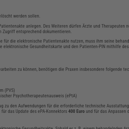
löscht werden sollen.
e Patientenakte anlegen. Des Weiteren dürfen Ärzte und Therapeuten n
en Zugriff entsprechend dokumentieren.
se für die elektronische Patientenakte nutzen, muss ihm seine behand
e elektronische Gesundheitskarte und den Patienten-PIN mithilfe des
arbeiten zu können, benötigen die Praxen insbesondere folgende te
em (PVS)
onischer Psychotherapeutenausweis (ePtA)
zug zu den Aufwendungen für die erforderliche technische Ausstattung
B. für das Update des ePA-Konnektors
400 Euro
und für das Anpassen
elektronische Gesundheitsakte. Sobald er z. B. einem behandelnden Arz