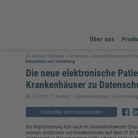
Über uns
Prod
Arbeitsschutz
Arbeitsschutz
Arbeitsschutz
Sie sind hier:
Startseite
»
Fachwissen
»
Gesundheitswesen und Pfl
Datenschutz und Verwaltung
Fachpublikationen & Arbeitshilfen
Bildung und Erziehung
Bildung und Erziehung
Die neue elektronische Pati
Weiterbildungen (AKADEMIE HERKERT)
Arbeitssicherheit & Gesundheitsschutz
Assistenz & Office-Management
Baurecht & Architektenrecht
Energie und Umwelt
Energie und Umwelt
Krankenhäuser zu Datensch
Arbeitsschutz & Brandschutz
Bau, Immobilien & Gebäudemanagement
Bildung und Erziehung
Brandschutz
Energieoptimiertes & klimaneutrales Bauen
Kommunales
Kommunales
Fachpublikationen & Arbeitshilfen
06.09.2021 | T. Reddel – Online-Redaktion, Forum Verl
Nachhaltiges Planen
Reisekosten und Finanzen
Reisekosten und Finanzen
Kinderschutz, Jugendhilfe & Inklusion
Datenschutz & IT-Recht
Elektrosicherheit
Fachartikel jetzt herunterladen
Datenschutz & IT-Sicherheit
Elektrosicherheit & Elektrotechnik
Energie und Umwelt
Die Digitalisierung hält auch im Gesundheitswesen Einz
Fachpublikationen & Arbeitshilfen
müssen Arztpraxen und Krankenhäuser seit dem 01.07.
Weiterbildungen (AKADEMIE HERKERT)