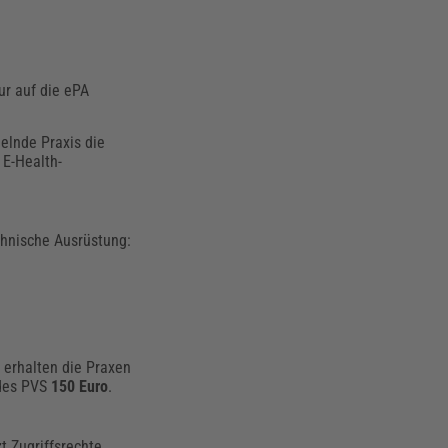
ur auf die ePA
elnde Praxis die
 E-Health-
chnische Ausrüstung:
 erhalten die Praxen
 des PVS
150 Euro
.
t Zugriffsrechte