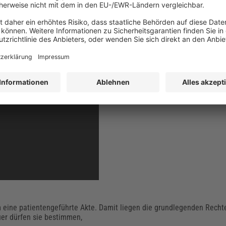
sakte funktioniert, hat die KBV in einem anschaulichen Erklärvideo b
m eine patientengeführte Akte. Damit liegen die grundlegenden Rech
uer dürfen sie bestimmen,