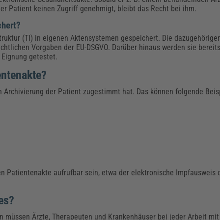
der Patient keinen Zugriff genehmigt, bleibt das Recht bei ihm.
chert?
struktur (TI) in eigenen Aktensystemen gespeichert. Die dazugehörig
chtlichen Vorgaben der EU-DSGVO. Darüber hinaus werden sie bereit
 Eignung getestet.
entenakte?
n Archivierung der Patient zugestimmt hat. Das können folgende Beisp
en Patientenakte aufrufbar sein, etwa der elektronische Impfausweis 
es?
en müssen Ärzte, Therapeuten und Krankenhäuser bei jeder Arbeit mit