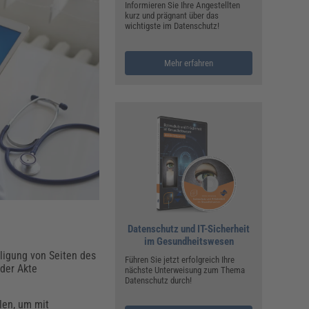
ualitätsmanagement, Hygiene & Arbeitsschutz
Informieren Sie Ihre Angestellten
kurz und prägnant über das
Personalmanagement
wichtigste im Datenschutz!
hpublikationen & Arbeitshilfen
iterbildungen (AKADEMIE HERKERT)
Mehr erfahren
ausmeister & Haustechnik
ergaberecht
Datenschutz und IT-Sicherheit
im Gesundheitswesen
ligung von Seiten des
Führen Sie jetzt erfolgreich Ihre
der Akte
nächste Unterweisung zum Thema
Datenschutz durch!
len, um mit