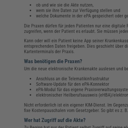
ob und wie sie die Akte nutzen,
wem sie ihre Daten zur Verfügung stellen und
welche Dokumente in der ePA gespeichert oder ge
Die Praxen dürfen für jeden Patienten nur eine digital
zugreifen, wenn der Patient es erlaubt. Sie müssen jed
Kann oder will ein Patient keine App seiner Krankenkas
entsprechenden Daten freigeben. Dies geschieht über di
Kartenterminals der Praxis.
Was benötigen die Praxen?
Um die neue elektronische Krankenakte auslesen und be
Anschluss an die Telematikinfrastruktur
Software-Update für den ePA-Konnektor
ePA-Modul für das eigene Praxisverwaltungssyst
elektronischer Heilberufsausweis (eHBA)/elektr
Nicht erforderlich ist ein eigener KIM-Dienst. Im Gegen
fixe Kostenpauschalen vom Gesetzgeber. So gibt es z. 
Wer hat Zugriff auf die Akte?
Zu Beginn hat nur der Patient selbst Zugriff auf seine 