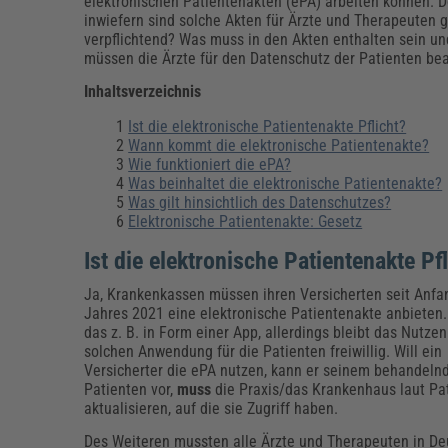
Erneuerbare Energien
Geschäftsführung
Pflegeleitung & Pflegepraxis
elektronischen Patientenakten (ePA) arbeiten können. 
inwiefern sind solche Akten für Ärzte und Therapeuten g
Energie & Umwelt
Führung & Management
Gesundheit & Pflege
Kommunales
verpflichtend? Was muss in den Akten enthalten sein u
müssen die Ärzte für den Datenschutz der Patienten be
Fachpublikationen & Arbeitshilfen
Weiterbildungen (AKADEMIE HERKERT)
Inhaltsverzeichnis
Bauhof
Künstliche Intelligenz
Personalwesen
Ist die elektronische Patientenakte Pflicht?
Bau, Immobilien & Gebäudemanagement
Personal, Ausbildung & Recht
Reisekosten und Finanzen
Grünflächen
Wann kommt die elektronische Patientenakte?
Weiterbildungen (AKADEMIE HERKERT)
Wie funktioniert die ePA?
Was beinhaltet die elektronische Patientenakte?
Verkehrsrecht
Reisekosten & Finanzen
Zollabwicklung & Exportabwicklung
Was gilt hinsichtlich des Datenschutzes?
Elektronische Patientenakte: Gesetz
Zoll & Export
Ist die elektronische Patientenakte Pf
Ja, Krankenkassen müssen ihren Versicherten seit Anfa
Jahres 2021 eine elektronische Patientenakte anbieten.
das z. B. in Form einer App, allerdings bleibt das Nutzen
solchen Anwendung für die Patienten freiwillig. Will ein
Versicherter die ePA nutzen, kann er seinem behandelnd
Patienten vor,
muss
die Praxis/das Krankenhaus laut Pa
aktualisieren, auf die sie Zugriff haben.
Des Weiteren mussten alle Ärzte und Therapeuten in De