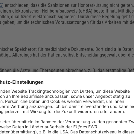
G)
entschieden, dass die Sanktionen zur Honorarkürzung nicht gelten,
einen elektronischen Heilberufsausweis (eHBA) bestellt hat. Mit di
sollen, qualifiziert elektronisch signieren. Durch diese Regelung geht
u geben, um die technischen Voraussetzungen für das Arbeiten mit de
onischer Speicherort für medizinische Dokumente. Dort sind alle Daten 
ötigt. Allerdings hat der Patient selbst Entscheidungsgewalt über di
nen die Ärzte und Therapeuten abrechnen, z. B. das erstmalige Befü
igen Behandlungsdaten. Konkret lassen sich folgende GPO abrechnen
üllen der elektronische Patientenakte
10 Euro
pro Akte. Dieser Wert
21. Wie Praxen diesen Wert abrechnen können, verhandelt der Gesetzg
it der elektronischen Patientenakte erhalten die Praxen im Quartal 
enhäuser und Apotheken können mit der ePA arbeiten und profitieren