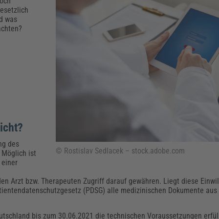
Klimaanpassung
Qualitätsmanagement
Praxismanagement, Abrechnung & Therapie
Q
Doch
esetzlich
Künstliche Intelligenz
nd was
achten?
Weiterbildungen (AKADEMIE HERKERT)
Fac
We
Feuerwehr
H
Kommunales
Zoll und Export
Recht, Sicherheit & Ordnung
V
Fachpublikationen & Arbeitshilfen
Weiterbildungen (AKADEMIE HERKERT)
Zollverfahren & Zollvorschriften
licht?
ng des
© Rostislav Sedlacek – stock.adobe.com
 Möglich ist
 einer
en Arzt bzw. Therapeuten Zugriff darauf gewähren. Liegt diese Einwil
tientendatenschutzgesetz (PDSG) alle medizinischen Dokumente aus 
utschland bis zum 30.06.2021 die technischen Voraussetzungen erfül