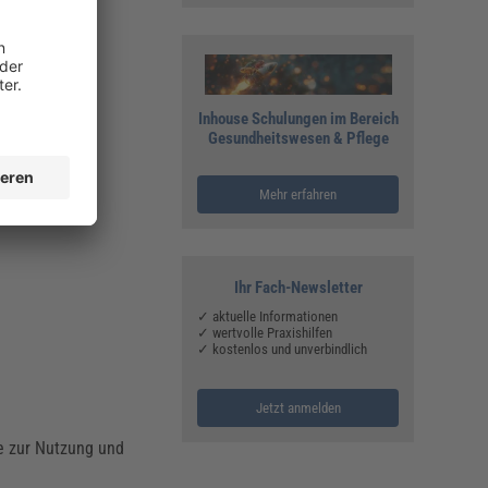
eschrieben:
Inhouse Schulungen im Bereich
Gesundheitswesen & Pflege
Mehr erfahren
Ihr Fach-Newsletter
✓ aktuelle Informationen
✓ wertvolle Praxishilfen
✓ kostenlos und unverbindlich
Jetzt anmelden
te zur Nutzung und