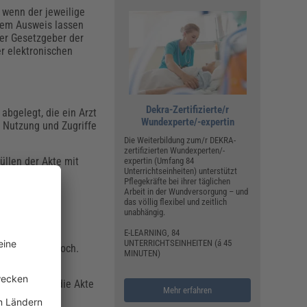
 wenn der jeweilige
esem Ausweis lassen
 der Gesetzgeber der
r elektronischen
Dekra-Zertifizierte/r
abgelegt, die ein Arzt
Wundexperte/-expertin
e Nutzung und Zugriffe
Die Weiterbildung zum/r DEKRA-
zertifizierten Wundexperten/-
llen der Akte mit
expertin (Umfang 84
Unterrichtseinheiten) unterstützt
:
Pflegekräfte bei ihrer täglichen
Arbeit in der Wundversorgung – und
das völlig flexibel und zeitlich
unabhängig.
E-LEARNING, 84
 stammt vom
UNTERRICHTSEINHEITEN (á 45
eber derzeit noch.
MINUTEN)
einen
 davon, wenn die Akte
Mehr erfahren