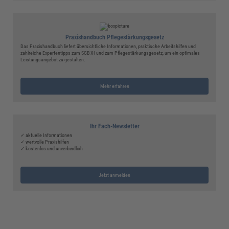
Praxishandbuch Pflegestärkungsgesetz
Das Praxishandbuch liefert übersichtliche Informationen, praktische Arbeitshilfen und
zahlreiche Expertentipps zum SGB XI und zum Pflegestärkungsgesetz, um ein optimales
Leistungsangebot zu gestalten.
Mehr erfahren
Ihr Fach-Newsletter
✓ aktuelle Informationen
✓ wertvolle Praxishilfen
✓ kostenlos und unverbindlich
Jetzt anmelden