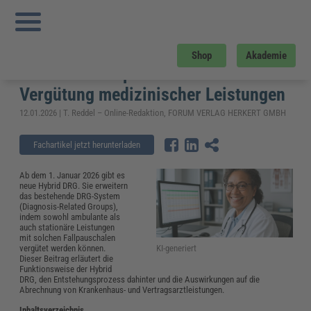
Sie sind hier:
Startseite
»
Fachwissen
»
Gesundheitswesen und Pflege
»
Was sind
Hybrid DRG? – Aktueller Stand und Fallpauschalen zur Vergütung medizinischer
Leistungen
Was sind Hybrid DRG? – Aktueller
Shop
Akademie
Stand und Fallpauschalen zur
Vergütung medizinischer Leistungen
12.01.2026 | T. Reddel – Online-Redaktion, FORUM VERLAG HERKERT GMBH
Fachartikel jetzt herunterladen
Ab dem 1. Januar 2026 gibt es
neue Hybrid DRG. Sie erweitern
das bestehende DRG-System
(Diagnosis-Related Groups),
indem sowohl ambulante als
auch stationäre Leistungen
mit solchen Fallpauschalen
KI-generiert
vergütet werden können.
Dieser Beitrag erläutert die
Funktionsweise der Hybrid
DRG, den Entstehungsprozess dahinter und die Auswirkungen auf die
Abrechnung von Krankenhaus- und Vertragsarztleistungen.
Inhaltsverzeichnis