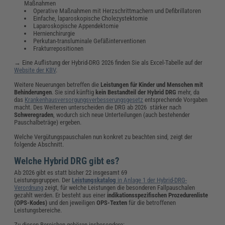
Maßnahmen
Operative Maßnahmen mit Herzschrittmachern und Defibrillatoren
Einfache, laparoskopische Cholezystektomie
Laparoskopische Appendektomie
Hernienchirurgie
Perkutan-transluminale Gefäßinterventionen
Frakturrepositionen
→ Eine Auflistung der Hybrid-DRG 2026 finden Sie als Excel-Tabelle auf der
Website der KBV
.
Weitere Neuerungen betreffen die
Leistungen für Kinder und Menschen mit
Behinderungen
. Sie sind künftig
kein Bestandteil der Hybrid DRG
mehr, da
das
Krankenhausversorgungsverbesserungsgesetz
entsprechende Vorgaben
macht. Des Weiteren unterscheiden die DRG ab 2026 stärker nach
Schweregraden
, wodurch sich neue Unterteilungen (auch bestehender
Pauschalbeträge) ergeben.
Welche Vergütungspauschalen nun konkret zu beachten sind, zeigt der
folgende Abschnitt.
Welche Hybrid DRG gibt es?
Ab 2026 gibt es statt bisher 22 insgesamt 69
Leistungsgruppen. Der
Leistungskatalog
in Anlage 1 der Hybrid-DRG-
Verordnung
zeigt, für welche Leistungen die besonderen Fallpauschalen
gezahlt werden. Er besteht aus einer
indikationsspezifischen Prozedurenliste
(OPS-Kodes)
und den jeweiligen
OPS-Texten
für die betroffenen
Leistungsbereiche.
Zu diesen Bereichen gehören insbesondere: