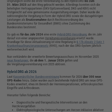
Ursprünglich sollte die erste Vereinbarung zu den Hybrid DRG
bis zum
31. März 2023
auf den Weg gebracht werden. Allerdings konnten sich die
beteiligten Vertragsparteien (GKV-Spitzenverband, DKG und KBV) nicht
fristgerecht auf eine gemeinsame Ausgestaltung einigen. Daher wurde die
sektorengleiche Vergütung in Form der Hybrid DRG sowie die dazugehörigen
Leistungen als
Ersatzvornahme
durch Rechtsverordnung des
Bundesministeriums für Gesundheit (BMG) ohne Zustimmung des
Bundesrates bestimmt.
So gab es
für das Jahr 2024
eine erste
Hybrid-DRG-Verordnung
, die im Jahr
darauf von einer angepassten
Vergütungsvereinbarung
ersetzt wurde.
Grundlage für diese Aktualisierung ist eine Regelung in
§ 17b Absatz 2 Satz 1
Krankenhausfinanzierungsgesetz
(KHG), nach der das DRG-System jährlich
weiterentwickelt wird.
Nun verkündete der erweiterte Bewertungsausschuss im November 2025
neue Regelungen
, die
ab dem 1. Januar 2026
gelten und
die Vergütungsvereinbarung von 2025 ablösen.
Hybrid DRG ab 2026
Laut
Kassenärztlicher Bundesvereinigung
kommen für 2026
über 300 neue
OPS-Kodes
hinzu. Dabei wurden auch bestehende Hybrid DRG um neue OPS-
Kodes erweitert, etwa im Bereich der Hernienoperationen, arthroskopischen
Eingriffe und Arthrodesen.
Hierunter fallen folgende Bereiche:
Diagnostische und therapeutische Interventionen an den
Herzkranzgefäßen
Elektrophysiologische Untersuchungen am Herzen inklusive ablativer