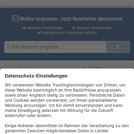
Nichts verpassen: Jetzt Newsletter abonnieren
aktuelles Fachwissen
wichtige Neuerungen
passgenaues Fachgebiet wählen
Kontakt
Produktlösungen
Sie erreichen uns unter:
FORUM Fachliteratur
AKADEMIE HERKERT
(08233) 38 11 23
Unsere Marken
service@forum-verlag.com
Mo-Do 07:30 - 17:00 Uhr
Fr 07:30 - 15:00 Uhr
Folgen Sie uns