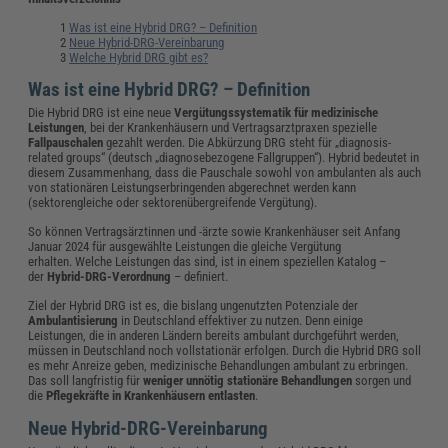
Was ist eine Hybrid DRG? – Definition
Neue Hybrid-DRG-Vereinbarung
Welche Hybrid DRG gibt es?
Was ist eine Hybrid DRG? – Definition
Die Hybrid DRG ist eine neue
Vergütungssystematik für medizinische
Leistungen
, bei der Krankenhäusern und Vertragsarztpraxen spezielle
Fallpauschalen
gezahlt werden. Die Abkürzung DRG steht für „diagnosis-
related groups“ (deutsch „diagnosebezogene Fallgruppen“). Hybrid bedeutet in
diesem Zusammenhang, dass die Pauschale sowohl von ambulanten als auch
von stationären Leistungserbringenden abgerechnet werden kann
(sektorengleiche oder sektorenübergreifende Vergütung).
So können Vertragsärztinnen und -ärzte sowie Krankenhäuser seit Anfang
Januar 2024 für ausgewählte Leistungen die gleiche Vergütung
erhalten. Welche Leistungen das sind, ist in einem speziellen Katalog –
der
Hybrid-DRG-Verordnung
– definiert.
Ziel der Hybrid DRG ist es, die bislang ungenutzten Potenziale der
Ambulantisierung
in Deutschland effektiver zu nutzen. Denn einige
Leistungen, die in anderen Ländern bereits ambulant durchgeführt werden,
müssen in Deutschland noch vollstationär erfolgen. Durch die Hybrid DRG soll
es mehr Anreize geben, medizinische Behandlungen ambulant zu erbringen.
Das soll langfristig für
weniger unnötig stationäre Behandlungen
sorgen und
die
Pflegekräfte in Krankenhäusern
entlasten
.
Neue Hybrid-DRG-Vereinbarung