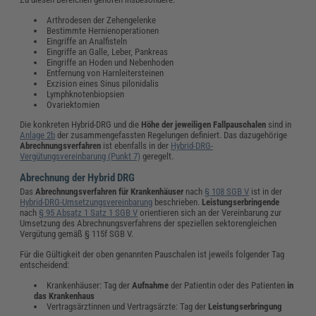
Arthrodesen der Zehengelenke
Bestimmte Hernienoperationen
Eingriffe an Analfisteln
Eingriffe an Galle, Leber, Pankreas
Eingriffe an Hoden und Nebenhoden
Entfernung von Harnleitersteinen
Exzision eines Sinus pilonidalis
Lymphknotenbiopsien
Ovariektomien
Die konkreten Hybrid-DRG und die
Höhe der jeweiligen Fallpauschalen
sind in
Anlage 2b
der zusammengefassten Regelungen definiert. Das dazugehörige
Abrechnungsverfahren
ist ebenfalls in der
Hybrid-DRG-
Vergütungsvereinbarung (Punkt 7)
geregelt.
Abrechnung der Hybrid DRG
Das
Abrechnungsverfahren für Krankenhäuser
nach
§ 108 SGB V
ist in der
Hybrid-DRG-Umsetzungsvereinbarung
beschrieben.
Leistungserbringende
nach
§ 95 Absatz 1 Satz 1 SGB V
orientieren sich an der
Vereinbarung zur
Umsetzung des Abrechnungsverfahrens der speziellen sektorengleichen
Vergütung gemäß § 115f SGB V.
Für die Gültigkeit der oben genannten Pauschalen ist jeweils folgender Tag
entscheidend:
Krankenhäuser: Tag der
Aufnahme
der Patientin oder des Patienten
in
das Krankenhaus
Vertragsärztinnen und Vertragsärzte: Tag der
Leistungserbringung