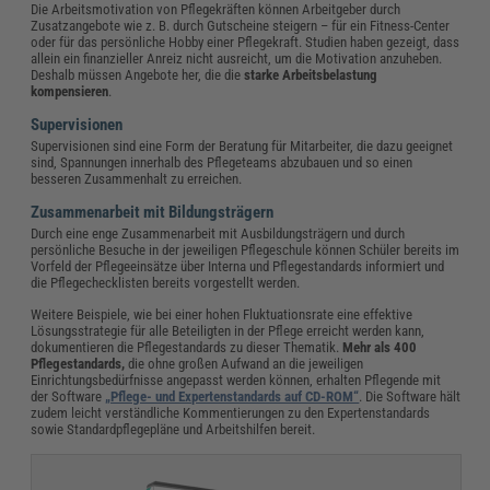
Die Arbeitsmotivation von Pflegekräften können Arbeitgeber durch
Zusatzangebote wie z. B. durch Gutscheine steigern – für ein Fitness-Center
oder für das persönliche Hobby einer Pflegekraft. Studien haben gezeigt, dass
allein ein finanzieller Anreiz nicht ausreicht, um die Motivation anzuheben.
Deshalb müssen Angebote her, die die
starke Arbeitsbelastung
kompensieren
.
Supervisionen
Supervisionen sind eine Form der Beratung für Mitarbeiter, die dazu geeignet
sind, Spannungen innerhalb des Pflegeteams abzubauen und so einen
besseren Zusammenhalt zu erreichen.
Zusammenarbeit mit Bildungsträgern
Durch eine enge Zusammenarbeit mit Ausbildungsträgern und durch
persönliche Besuche in der jeweiligen Pflegeschule können Schüler bereits im
Vorfeld der Pflegeeinsätze über Interna und Pflegestandards informiert und
die Pflegechecklisten bereits vorgestellt werden.
Weitere Beispiele, wie bei einer hohen Fluktuationsrate eine effektive
Lösungsstrategie für alle Beteiligten in der Pflege erreicht werden kann,
dokumentieren die Pflegestandards zu dieser Thematik.
Mehr als 400
Pflegestandards,
die ohne großen Aufwand an die jeweiligen
Einrichtungsbedürfnisse angepasst werden können, erhalten Pflegende mit
der Software
„Pflege- und Expertenstandards auf CD-ROM“
. Die Software hält
zudem leicht verständliche Kommentierungen zu den Expertenstandards
sowie Standardpflegepläne und Arbeitshilfen bereit.