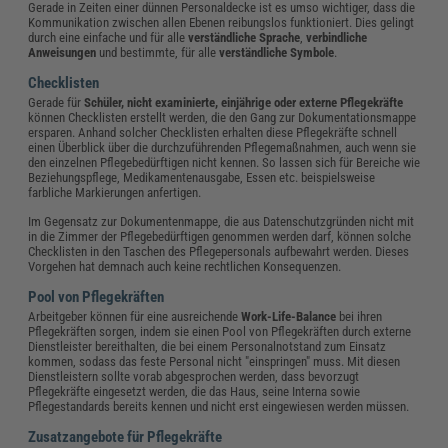
Gerade in Zeiten einer dünnen Personaldecke ist es umso wichtiger, dass die
Kommunikation zwischen allen Ebenen reibungslos funktioniert. Dies gelingt
durch eine einfache und für alle
verständliche Sprache
,
verbindliche
Anweisungen
und bestimmte, für alle
verständliche Symbole
.
Checklisten
Gerade für
Schüler, nicht examinierte, einjährige oder externe Pflegekräfte
können Checklisten erstellt werden, die den Gang zur Dokumentationsmappe
ersparen. Anhand solcher Checklisten erhalten diese Pflegekräfte schnell
einen Überblick über die durchzuführenden Pflegemaßnahmen, auch wenn sie
den einzelnen Pflegebedürftigen nicht kennen. So lassen sich für Bereiche wie
Beziehungspflege, Medikamentenausgabe, Essen etc. beispielsweise
farbliche Markierungen anfertigen.
Im Gegensatz zur Dokumentenmappe, die aus Datenschutzgründen nicht mit
in die Zimmer der Pflegebedürftigen genommen werden darf, können solche
Checklisten in den Taschen des Pflegepersonals aufbewahrt werden. Dieses
Vorgehen hat demnach auch keine rechtlichen Konsequenzen.
Pool von Pflegekräften
Arbeitgeber können für eine ausreichende
Work-Life-Balance
bei ihren
Pflegekräften sorgen, indem sie einen Pool von Pflegekräften durch externe
Dienstleister bereithalten, die bei einem Personalnotstand zum Einsatz
kommen, sodass das feste Personal nicht "einspringen" muss. Mit diesen
Dienstleistern sollte vorab abgesprochen werden, dass bevorzugt
Pflegekräfte eingesetzt werden, die das Haus, seine Interna sowie
Pflegestandards bereits kennen und nicht erst eingewiesen werden müssen.
Zusatzangebote für Pflegekräfte