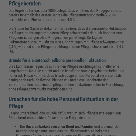
Pflegeberufen
Das Ergebnis für das Jahr 2000 belegt, dass ein Gros des Pflegepersonals
bereits innerhalb des ersten Jahres die Pflegeeinrichtung verließ. 2005
herrschte eine Fluktuationsquote von 4,5 %.
Die Studie für Sachsen dokumentiert zudem, dass die personelle Fluktuation
in Pflegeeinrichtungen mit einem Pflegeschwerpunkt deutlich über der von
Pflegeeinrichtungen ohne Pflegeschwerpunkt liegt. So lag die
Fluktuationsquote im Jahr 2004 in Einrichtungen mit Pflegeschwerpunkt bei
9,3 %, während sie in Pflegeeinrichtungen ohne Pflegeschwerpunkt bei 1,4 %
lag.
Gründe für die unterschiedliche personelle Fluktuation
Dies kann daran liegen, dass in reinen Pflegeeinrichtungen schneller eine
eingefahrene Routine eintritt und die berufliche sowie psychische Belastung
höher ist. Hinzu kommt, dass frisch ausgelerntes Personal im ersten Jahr
häufig noch fachlich flexibel bleiben will und diese Bandbreite der
vorkommenden medizinisch-pflegerischen Indikationen eher in Einrichtungen
ohne Pflegeschwerpunkt vorzufinden sind.
Ursachen für die hohe Personalfluktuation in der
Pflege
Es gibt unterschiedliche Gründe dafür, warum sich Pflegekräfte gegen den
Pflegeberuf entscheiden. Diese können Folgende sein:
Die
Unvereinbarkeit zwischen Beruf und Familie
wird als einer der
Hauptgründe genannt. Denn das im Pflegebereich so bekannte
„Einspringen“ führt dazu, dass die private Planung oft zu kurz kommt.