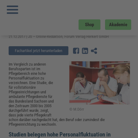
Sie sind hier:
Startseite
»
Fachwissen
»
Gesundheitswesen und Pflege
»
Personalfluktuation in der Pflege: Ursachen und Lösungsansätze
Personalfluktuation in der Pflege:
Shop
Akademie
Ursachen und Lösungsansätze
21.12.2017 | JS – Online-Redaktion, Forum Verlag Herkert GmbH
Fachartikel jetzt herunterladen
Im Vergleich zu anderen
Berufssparten ist im
Pflegebereich eine hohe
Personalfluktuation zu
verzeichnen. Eine Studie, die
für vollstationäre
Pflegeeinrichtungen und
ambulante Pflegedienste für
das Bundesland Sachsen und
den Zeitraum 2000 bis 2005
© M.Dörr
durchgeführt wurde, zeigt,
dass jede vierte Pflegekraft
schon darüber nachgedacht hat, den Beruf oder zumindest die
Pflegeeinrichtung zu wechseln.
Studien belegen hohe Personalfluktuation in