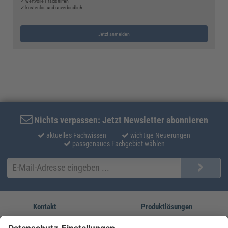
✓ wertvolle Praxishilfen
✓ kostenlos und unverbindlich
Jetzt anmelden
Nichts verpassen: Jetzt Newsletter abonnieren
aktuelles Fachwissen
wichtige Neuerungen
passgenaues Fachgebiet wählen
Kontakt
Produktlösungen
Sie erreichen uns unter:
FORUM Fachliteratur