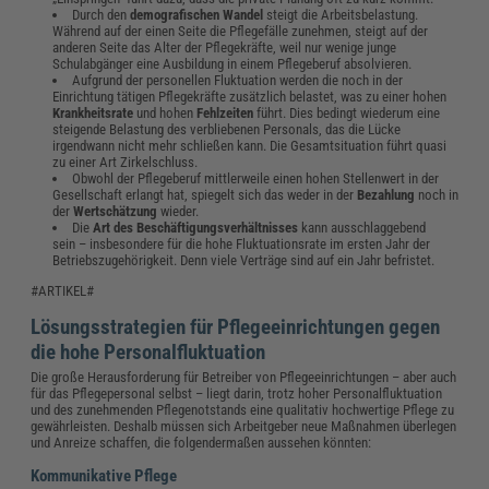
Durch den
demografischen Wandel
steigt die Arbeitsbelastung.
Während auf der einen Seite die Pflegefälle zunehmen, steigt auf der
anderen Seite das Alter der Pflegekräfte, weil nur wenige junge
Schulabgänger eine Ausbildung in einem Pflegeberuf absolvieren.
Aufgrund der personellen Fluktuation werden die noch in der
Einrichtung tätigen Pflegekräfte zusätzlich belastet, was zu einer hohen
Krankheitsrate
und hohen
Fehlzeiten
führt. Dies bedingt wiederum eine
steigende Belastung des verbliebenen Personals, das die Lücke
irgendwann nicht mehr schließen kann. Die Gesamtsituation führt quasi
zu einer Art Zirkelschluss.
Obwohl der Pflegeberuf mittlerweile einen hohen Stellenwert in der
Gesellschaft erlangt hat, spiegelt sich das weder in der
Bezahlung
noch in
der
Wertschätzung
wieder.
Die
Art des Beschäftigungsverhältnisses
kann ausschlaggebend
sein – insbesondere für die hohe Fluktuationsrate im ersten Jahr der
Betriebszugehörigkeit. Denn viele Verträge sind auf ein Jahr befristet.
#ARTIKEL#
Lösungsstrategien für Pflegeeinrichtungen gegen
die hohe Personalfluktuation
Die große Herausforderung für Betreiber von Pflegeeinrichtungen – aber auch
für das Pflegepersonal selbst – liegt darin, trotz hoher Personalfluktuation
und des zunehmenden Pflegenotstands eine qualitativ hochwertige Pflege zu
gewährleisten. Deshalb müssen sich Arbeitgeber neue Maßnahmen überlegen
und Anreize schaffen, die folgendermaßen aussehen könnten:
Kommunikative Pflege