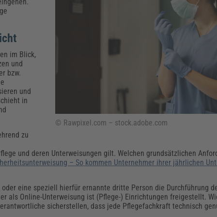
Klimaanpassung
Qualitätsmanagement
Praxismanagement, Abrechnung & Therapie
Q
eingehen.
ege
Künstliche Intelligenz
Weiterbildungen (AKADEMIE HERKERT)
Fac
licht
We
Feuerwehr
H
en im Blick,
Kommunales
Zoll und Export
zen und
Recht, Sicherheit & Ordnung
V
er bzw.
Fachpublikationen & Arbeitshilfen
ne
sieren und
Weiterbildungen (AKADEMIE HERKERT)
Zollverfahren & Zollvorschriften
chieht in
nd
© Rawpixel.com – stock.adobe.com
ehrend zu
 Pflege und deren Unterweisungen gilt. Welchen grundsätzlichen Anfo
cherheitsunterweisung – So kommen Unternehmer ihrer jährlichen Unt
 oder eine speziell hierfür ernannte dritte Person die Durchführung d
r als Online-Unterweisung ist (Pflege-) Einrichtungen freigestellt. Wic
rantwortliche sicherstellen, dass jede Pflegefachkraft technisch genu