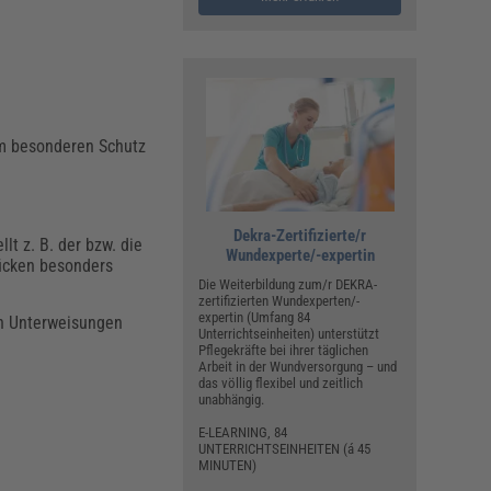
em besonderen Schutz
Dekra-Zertifizierte/r
ellt z. B. der bzw. die
Wundexperte/-expertin
Rücken besonders
Die Weiterbildung zum/r DEKRA-
zertifizierten Wundexperten/-
expertin (Umfang 84
ch Unterweisungen
Unterrichtseinheiten) unterstützt
Pflegekräfte bei ihrer täglichen
Arbeit in der Wundversorgung – und
das völlig flexibel und zeitlich
unabhängig.
E-LEARNING, 84
UNTERRICHTSEINHEITEN (á 45
MINUTEN)