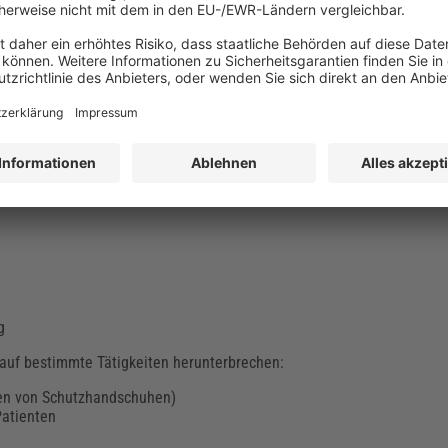
ene anbieten. Diese Unterweisung könnte z. B. folgende Bestandteil
 Händewaschen
tion
ion von Händen die Haut mehr schädigt als das Waschen – vorausgesetzt
ktion ist in (Pflege-) Einrichtungen oder Krankenhäusern enorm wich
nskette zu unterbinden.
g
 auf bestimmte Tätigkeiten herunterbrechen:
en von Schutzhandschuhen)
Patienten