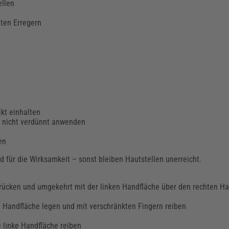
ellen
nten Erregern
n
ikt einhalten
l nicht verdünnt anwenden
en
nd für die Wirksamkeit – sonst bleiben Hautstellen unerreicht.
drücken und umgekehrt mit der linken Handfläche über den rechten H
 Handfläche legen und mit verschränkten Fingern reiben
 linke Handfläche reiben