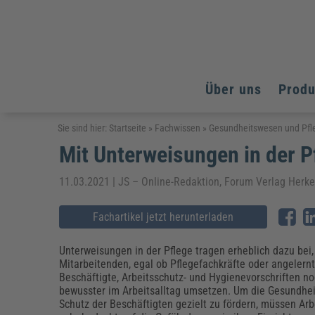
Über uns
Prod
Arbeitsschutz
Arbeitsschutz
Arbeitsschutz
Sie sind hier:
Startseite
»
Fachwissen
»
Gesundheitswesen und Pfl
Mit Unterweisungen in der P
Fachpublikationen & Arbeitshilfen
Bildung und Erziehung
Bildung und Erziehung
Weiterbildungen (AKADEMIE HERKERT)
Arbeitssicherheit & Gesundheitsschutz
Assistenz & Office-Management
Baurecht & Architektenrecht
11.03.2021 | JS – Online-Redaktion, Forum Verlag Herk
Energie und Umwelt
Energie und Umwelt
Arbeitsschutz & Brandschutz
Bau, Immobilien & Gebäudemanagement
Bildung und Erziehung
Brandschutz
Energieoptimiertes & klimaneutrales Bauen
Kommunales
Kommunales
Fachartikel jetzt herunterladen
Fachpublikationen & Arbeitshilfen
Nachhaltiges Planen
Reisekosten und Finanzen
Reisekosten und Finanzen
Kinderschutz, Jugendhilfe & Inklusion
Datenschutz & IT-Recht
Elektrosicherheit
Unterweisungen in der Pflege tragen erheblich dazu bei,
Mitarbeitenden, egal ob Pflegefachkräfte oder angelern
Datenschutz & IT-Sicherheit
Elektrosicherheit & Elektrotechnik
Energie und Umwelt
Beschäftigte, Arbeitsschutz- und Hygienevorschriften n
Fachpublikationen & Arbeitshilfen
bewusster im Arbeitsalltag umsetzen. Um die Gesundhe
Schutz der Beschäftigten gezielt zu fördern, müssen Ar
Weiterbildungen (AKADEMIE HERKERT)