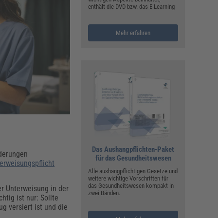
ualitätsmanagement, Hygiene & Arbeitsschutz
enthält die DVD bzw. das E-Learning
Personalmanagement
hpublikationen & Arbeitshilfen
Mehr erfahren
iterbildungen (AKADEMIE HERKERT)
ausmeister & Haustechnik
ergaberecht
Das Aushangpflichten-Paket
rderungen
für das Gesundheitswesen
erweisungspflicht
Alle aushangpflichtigen Gesetze und
weitere wichtige Vorschriften für
das Gesundheitswesen kompakt in
er Unterweisung in der
zwei Bänden.
htig ist nur: Sollte
g versiert ist und die