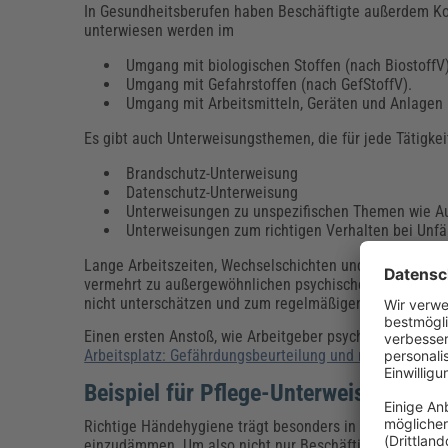
In Gesundheitsberufen haben Beschäftigte außerdem Kon
unterwiesen werden im
Umgang mit biologischen Stoffen (nach BiostoffV)
Umgang mit Gefahrstoffen (nach GefStoffV).
Umgang mit Arbeitsmitteln, Geräten und Anlagen 
Es gibt auch Unterweisungsthemen, die für jede Tätigke
Brandschutz-Unterweisung
Datenschutz-Unterweisung
Unterweisungen zu unspezifischen Themen wie Au
Unterweisungen zum richtigen Verhalten bei Unfä
Lange Arbeitszeiten, Wechselschichten und die ständi
vermehrt zu außergewöhnlichen psychischen Belastungen.
nicht unterschätzen und zum regelmäßigen Unterweis
Einen ersten Anstoß, wie Arbeitgeber psychische Belas
Arbeitsplatz: Gefährdungsbeurteilung und mögliche M
Beispiel für Pflege-Unterweisung: U
Richtige Händehygiene trägt besonders in Einrichtunge
einzudämmen. Um also nicht nur Beschäftigte, sondern 