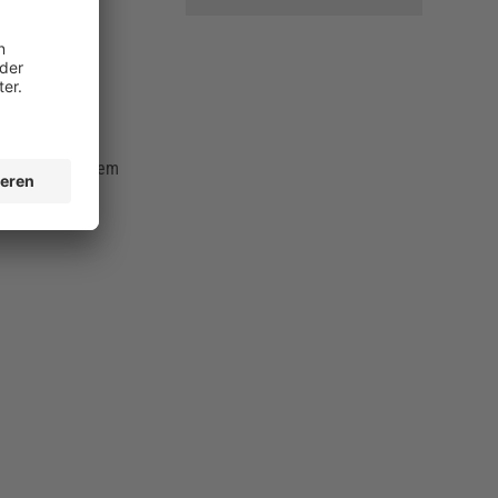
e beinhalten:
 es wird ein
tig, um vor allem