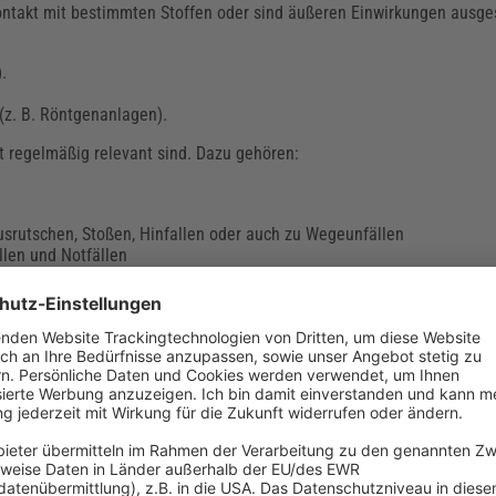
takt mit bestimmten Stoffen oder sind äußeren Einwirkungen ausgese
.
(z. B. Röntgenanlagen).
it regelmäßig relevant sind. Dazu gehören:
srutschen, Stoßen, Hinfallen oder auch zu Wegeunfällen
llen und Notfällen
ge Konfrontation mit dem Tod führen bei Fachkräften im Gesundheits
 (Pflege-) Einrichtungen sollten die psychische Gesundheit von Pfl
ungsthema machen.
tungen erkennen und Maßnahmen definieren, zeigt der Beitrag
„Psych
aßnahmen“
.
nterweisung in Händehygiene
n des Gesundheitswesens enorm dazu bei, die Verbreitung von Krankh
auch Patienten zu schützen, müssen Verantwortliche für den Gesundh