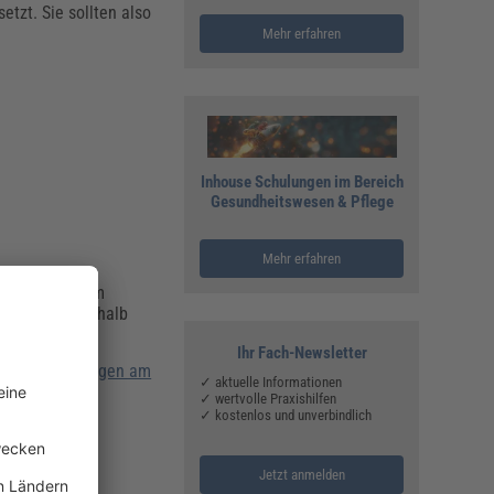
tzt. Sie sollten also
Mehr erfahren
Inhouse Schulungen im Bereich
Gesundheitswesen & Pflege
Mehr erfahren
wesen außerdem
egekräften deshalb
Ihr Fach-Newsletter
ische Belastungen am
✓ aktuelle Informationen
✓ wertvolle Praxishilfen
✓ kostenlos und unverbindlich
eitserregern
Jetzt anmelden
eits- und