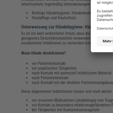
Arbeitsschutz regelmäßig Unterweisungen zur Händehygi
Richtige Händehygiene: Händedesinfektion und
Hautpflege und Hautschutz
Unterweisung zur Händehygiene: Händedesinfek
Es ist ein weit verbreiteter Irrtum, dass die Desinfekt
geeignetes Desinfektionsmittel verwendet. Händedesinfe
nosokomiale Infektionen zu vermeiden bzw. die Infektio
Wann Hände desinfizieren?
vor Patientenkontakt
vor aseptischen Tätigkeiten
nach Kontakt mit potenziell infektiösem Material
nach Patientenkontakt
nach Kontakt mit der direkten Patientenumgebun
Diese allgemeinen Indikationen lassen sich noch weiter
vor invasiven Maßnahmen (unabhängig vom Trag
vor Kontakt zu besonders infektionsgefährdeten 
bei Tätigkeiten mit Kontaminationsgefahr