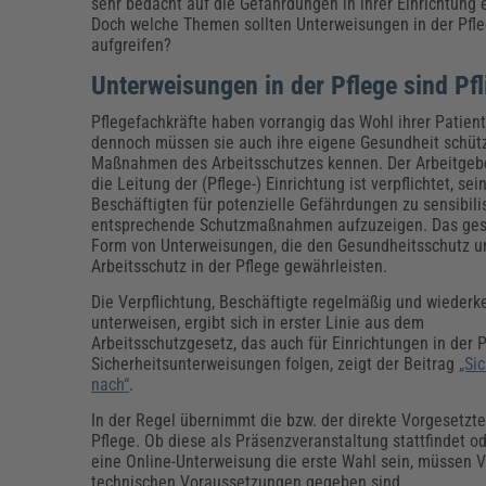
Erneuerbare Energien
Geschäftsführung
Pflegeleitung & Pflegepraxis
sehr bedacht auf die Gefährdungen in ihrer Einrichtung 
Doch welche Themen sollten Unterweisungen in der Pfl
Energie & Umwelt
Führung & Management
Gesundheit & Pflege
Kommunales
aufgreifen?
Fachpublikationen & Arbeitshilfen
Unterweisungen in der Pflege sind Pf
Weiterbildungen (AKADEMIE HERKERT)
Bauhof
Künstliche Intelligenz
Personalwesen
Pflegefachkräfte haben vorrangig das Wohl ihrer Patient
Bau, Immobilien & Gebäudemanagement
Personal, Ausbildung & Recht
Reisekosten und Finanzen
dennoch müssen sie auch ihre eigene Gesundheit schüt
Grünflächen
Maßnahmen des Arbeitsschutzes kennen. Der Arbeitgeb
Weiterbildungen (AKADEMIE HERKERT)
die Leitung der (Pflege-) Einrichtung ist verpflichtet, sei
Verkehrsrecht
Beschäftigten für potenzielle Gefährdungen zu sensibili
Reisekosten & Finanzen
Zollabwicklung & Exportabwicklung
entsprechende Schutzmaßnahmen aufzuzeigen. Das ges
Zoll & Export
Form von Unterweisungen, die den Gesundheitsschutz u
Arbeitsschutz in der Pflege gewährleisten.
Die Verpflichtung, Beschäftigte regelmäßig und wiederk
unterweisen, ergibt sich in erster Linie aus dem
Arbeitsschutzgesetz, das auch für Einrichtungen in der
Sicherheitsunterweisungen folgen, zeigt der Beitrag
„Si
nach“
.
In der Regel übernimmt die bzw. der direkte Vorgesetzte
Pflege. Ob diese als Präsenzveranstaltung stattfindet ode
eine Online-Unterweisung die erste Wahl sein, müssen Ve
technischen Voraussetzungen gegeben sind.