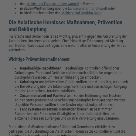
das
Melde- und Fundportal bee warned
in Bayern
in Baden-Württemberg über die
Landesanstalt für Umwelt
oder
in Niedersachsen über das
Meldeportal Neobita Nord
.
Die Asiatische Hornisse: Maßnahmen, Prävention
und Bekämpfung
Für Städte und Gemeinden ist es wichtig, präventiv gegen die Ausbreitung der
Asiatischen Hornisse vorzugehen. Eine frühzeitige Erkennung und Meldung
von Nestern kann dazu beitragen, eine unkontrollierte Ausbreitung der Art zu
verhindern.
Wichtige Präventionsmaßnahmen:
Regelmäßige Inspektionen:
Regelmäßige Kontrollen öffentlicher
Grünanlagen, Parks und Gebäude sollten durch städtische Angestellte
durchgeführt werden, um Nester frühzeitig zu entdecken.
Schulungen und Information:
Städte sollten ihre Mitarbeiter, aber auch
die Bevölkerung über die Erkennungsmerkmale und den richtigen Umgang
mit der Asiatischen Hornisse aufklären.
Zusammenarbeit mit Fachkräften:
Bei der Entfernung von Nestern
sollten stets professionelle Schädlingsbekämpfer hinzugezogen werden.
Ungeübte Personen sollten keine Nester eigenständig entfernen.
Fangsysteme einsetzen:
Gemeinden können an bestimmten
Standorten, wie Parks oder Stadtgärten, Locktöpfe aufstellen, um
einzelne Hornissen zu fangen und so ihre Verbreitung einzudämmen.
Durch diese Maßnahmen können Städte und Gemeinden effektiv dazu
beitragen, die Ausbreitung der Asiatischen Hornisse zu kontrollieren und die
Schäden für Mensch und Natur zu minimieren.