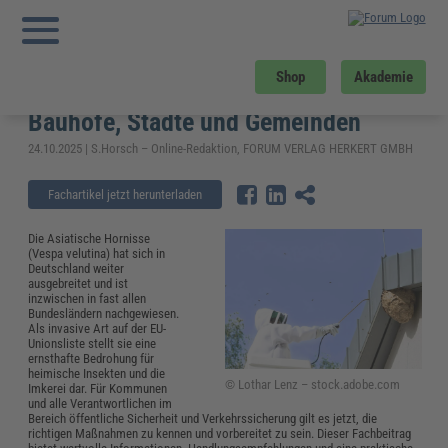
Sie sind hier:
Startseite
»
Fachwissen
»
Kommunales
»
Asiatische Hornisse –
Gefahr für Mensch und Natur? Ein Leitfaden für Bauhöfe, Städte und Gemeinden
Asiatische Hornisse – Gefahr für
Shop
Akademie
Mensch und Natur? Ein Leitfaden für
Bauhöfe, Städte und Gemeinden
24.10.2025 | S.Horsch – Online-Redaktion, FORUM VERLAG HERKERT GMBH
Fachartikel jetzt herunterladen
Die Asiatische Hornisse
(Vespa velutina) hat sich in
Deutschland weiter
ausgebreitet und ist
inzwischen in fast allen
Bundesländern nachgewiesen.
Als invasive Art auf der EU-
Unionsliste stellt sie eine
ernsthafte Bedrohung für
heimische Insekten und die
© Lothar Lenz – stock.adobe.com
Imkerei dar. Für Kommunen
und alle Verantwortlichen im
Bereich öffentliche Sicherheit und Verkehrssicherung gilt es jetzt, die
richtigen Maßnahmen zu kennen und vorbereitet zu sein. Dieser Fachbeitrag