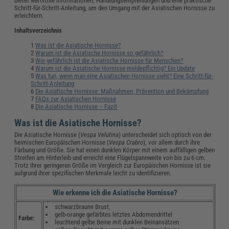
bietet wertvolle Informationen, Handlungsempfehlungen und eine praktische
Schritt-für-Schritt-Anleitung, um den Umgang mit der Asiatischen Hornisse zu
erleichtern.
Inhaltsverzeichnis
Was ist die Asiatische Hornisse?
Warum ist die Asiatische Hornisse so gefährlich?
Wie gefährlich ist die Asiatische Hornisse für Menschen?
Warum ist die Asiatische Hornisse meldepflichtig? Ein Update
Was tun, wenn man eine Asiatischen Hornisse sieht? Eine Schritt-für-
Schritt-Anleitung
Die Asiatische Hornisse: Maßnahmen, Prävention und Bekämpfung
FAQs zur Asiatischen Hornisse
Die Asiatische Hornisse – Fazit
Was ist die Asiatische Hornisse?
Die Asiatische Hornisse (
Vespa Velutina
) unterscheidet sich optisch von der
heimischen Europäischen Hornisse (
Vespa Crabro
), vor allem durch ihre
Färbung und Größe. Sie hat einen dunklen Körper mit einem auffälligen gelben
Streifen am Hinterleib und erreicht eine Flügelspannweite von bis zu 6 cm.
Trotz ihrer geringeren Größe im Vergleich zur Europäischen Hornisse ist sie
aufgrund ihrer spezifischen Merkmale leicht zu identifizieren.
Wie erkenne ich die Asiatische Hornisse?
schwarzbraune Brust,
gelb-orange gefärbtes letztes Abdomendrittel
Farbe:
leuchtend gelbe Beine mit dunklen Beinansätzen