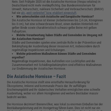
Nein. Seit Frühjahr 2025 ist die Asiatische Hornisse (Vespa velutina) in
Deutschland nicht mehr meldepflichtig. Das Bundesministerium für
Umwelt, Naturschutz, nukleare Sicherheit und Verbraucherschutz (BMUV)
hat sie
als „weit verbreitet“ bzw. etabliert eingestuft
.
Wie unterscheiden sich Asiatische und Europäische Hornisse?
Die Asiatische Hornisse ist kleiner (Arbeiterinnen bis 2,4 cm, Königinnen
bis 3 cm), hat eine schwarzbraune Brust, einen dunklen Hinterleib mit
gelber Binde sowie charakteristisch schwarz-gelbe Beine mit gelben
Fußspitzen.
Welche Verantwortung haben Städte und Gemeinden im Umgang mit
der Asiatischen Hornisse?
Städte und Gemeinden spielen eine zentrale Rolle in der Prävention und
Bekämpfung der Ausbreitung dieser invasiven Art, insbesondere durch
regelmäßige Inspektionen und Schulungen.
Welche präventiven Maßnahmen können Städte und Gemeinden
ergreifen?
Regelmäßige Inspektionen, das Aufstellen von Locktöpfen und die
Zusammenarbeit mit Schädlingsbekämpfern sind effektive Maßnahmen
zur Eindämmung der Asiatischen Hornisse.
Die Asiatische Hornisse – Fazit
Die Asiatische Hornisse stellt eine ernsthafte Herausforderung für
Ökosysteme, Imkerei und kommunale Praxis dar. Ihr auffälliges
Erscheinungsbild und ihr räuberisches Verhalten ermöglichen eine schnelle
Ausbreitung, wobei vor allem Honigbienen und weitere Bestäuber massiv
bedroht werden.
Die Hornisse dezimiert Bienenvölker, was lokal zu enormen Einbußen bei der
Bestäubungsleistung und im Honigertrag führen kann. Dies ist nicht nur ein