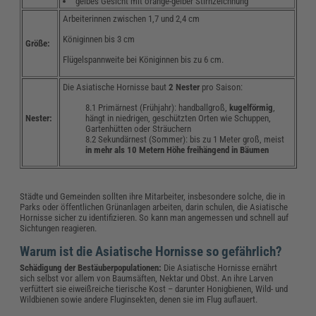
gelbes Gesicht mit orange-gelber Stirnzeichnung
Arbeiterinnen zwischen 1,7 und 2,4 cm
Königinnen bis 3 cm
Größe:
Flügelspannweite bei Königinnen bis zu 6 cm.
Die Asiatische Hornisse baut
2 Nester
pro Saison:
Primärnest (Frühjahr): handballgroß,
kugelförmig
,
Nester:
hängt in niedrigen, geschützten Orten wie Schuppen,
Gartenhütten oder Sträuchern
Sekundärnest (Sommer): bis zu 1 Meter groß, meist
in mehr als 10 Metern Höhe freihängend in Bäumen
Städte und Gemeinden sollten ihre Mitarbeiter, insbesondere solche, die in
Parks oder öffentlichen Grünanlagen arbeiten, darin schulen, die Asiatische
Hornisse sicher zu identifizieren. So kann man angemessen und schnell auf
Sichtungen reagieren.
Warum ist die Asiatische Hornisse so gefährlich?
Schädigung der Bestäuberpopulationen:
Die Asiatische Hornisse ernährt
sich selbst vor allem von Baumsäften, Nektar und Obst. An ihre Larven
verfüttert sie eiweißreiche tierische Kost – darunter Honigbienen, Wild- und
Wildbienen sowie andere Fluginsekten, denen sie im Flug auflauert.