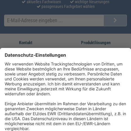
aktuelles Fachwissen
wichtige Neuerungen
passgenaues Fachgebiet wählen
Kontakt
Produktlösungen
Sie erreichen uns unter:
FORUM Fachliteratur
AKADEMIE HERKERT
(08233) 38 11 23
Unsere Marken
service@forum-verlag.com
Mo-Do 07:30 - 17:00 Uhr
Fr 07:30 - 15:00 Uhr
Folgen Sie uns