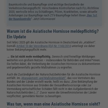
Baumkontrolle und Baumpflege sind wichtige Bestandteile der
Verkehrssicherungspflicht. Verschiedene Kontrollarten nach FLL-Richtlinie
2020, wertvolle Infos zu Schädlingen, Pilzen, Krankheiten, sowie aktuelle
Anleitungen zur Baumpflege nach ZTV-Baumpflege liefert Ihnen „
Das 1x1
der Baumkontrolle
“. Jetzt informieren!
Warum ist die Asiatische Hornisse meldepflichtig?
Ein Update
Seit März 2025 gilt die Asiatische Hornisse in Deutschland als „etabliert“.
Gemäß
Artikel 10 der Verordnung (EU) Nr. 1143/2014
unterliegt sie daher
keiner Bekämpfungspflicht mehr.
→ Sie ist nicht mehr meldepflichtig.
Dennoch sind freiwillige Meldungen
weiterhin von großem Nutzen – insbesondere für Behörden und Imker*innen.
Sie helfen dabei, die Verbreitung der Asiatischen Hornisse zu dokumentieren
und gegebenenfalls gezielte Maßnahmen zu ergreifen.
Auch die Zuständigkeit der Naturschutzbehörden für die Asiatische Hornisse
entfällt. Im
„Management- und Maßnahmenblatt“
, das von Vertretern des
Bundes und der Länder erstellt wurde, heißt es dazu: „Eine Bekämpfung der
Asiatischen Hornisse aus Gründen der Gesundheitsvorsorge oder zur
Vermeidung wirtschaftlicher Schäden fällt nicht in den Aufgabenbereich der
Naturschutzbehörden (…)“. Zuvor waren die Umweltministerien der Länder
verpflichtet, gemeldete Nester zu beseitigen.
Was tun, wenn man eine Asiatische Hornisse sieht?