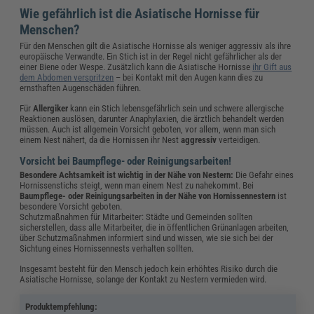
Wie gefährlich ist die Asiatische Hornisse für
Menschen?
Für den Menschen gilt die Asiatische Hornisse als weniger aggressiv als ihre
europäische Verwandte. Ein Stich ist in der Regel nicht gefährlicher als der
einer Biene oder Wespe. Zusätzlich kann die Asiatische Hornisse
ihr Gift aus
dem Abdomen verspritzen
– bei Kontakt mit den Augen kann dies zu
ernsthaften Augenschäden führen.
Für
Allergiker
kann ein Stich lebensgefährlich sein und schwere allergische
Reaktionen auslösen, darunter Anaphylaxien, die ärztlich behandelt werden
müssen. Auch ist allgemein Vorsicht geboten, vor allem, wenn man sich
einem Nest nähert, da die Hornissen ihr Nest
aggressiv
verteidigen.
Vorsicht bei Baumpflege- oder Reinigungsarbeiten!
Besondere Achtsamkeit ist wichtig in der Nähe von Nestern:
Die Gefahr eines
Hornissenstichs steigt, wenn man einem Nest zu nahekommt. Bei
Baumpflege- oder Reinigungsarbeiten in der Nähe von Hornissennestern
ist
besondere Vorsicht geboten.
Schutzmaßnahmen für Mitarbeiter: Städte und Gemeinden sollten
sicherstellen, dass alle Mitarbeiter, die in öffentlichen Grünanlagen arbeiten,
über Schutzmaßnahmen informiert sind und wissen, wie sie sich bei der
Sichtung eines Hornissennests verhalten sollten.
Insgesamt besteht für den Mensch jedoch kein erhöhtes Risiko durch die
Asiatische Hornisse, solange der Kontakt zu Nestern vermieden wird.
Produktempfehlung: