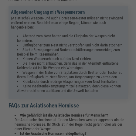
Allgemeiner Umgang mit Wespennestern
(Asiatische) Wespen- und auch Hornissen-Nester müssen nicht zwingend
entfernt werden. Beachtet man einige Regeln, können sie auch
hängenbleiben:
Abstand zum Nest halten und die Flugbahn der Wespen nicht
behindern.
Einfluglöcher zum Nest nicht verstopfen und nicht darin stochern.
Starke Bewegungen und Bodenerschütterungen vermeiden, zum
Beispiel beim Rasenmähen.
Keinen Wasserschlauch auf das Nest richten.
Die Tiere nicht anhauchen, denn das in der Atemluft enthaltene
Kohlendioxid ist für Wespen ein Warnsignal.
Wespen in der Nähe von Sitzplätzen durch Bretter oder Tücher zu
ihrem Einflugloch im Nest führen, um Begegnungen zu vermeiden.
Kleinkinder durch niedrige Absperrungen vom Nest fernhalten.
Keine Insektenbekämpfungsmittel einsetzen, denn diese können
Abwehrreaktionen auslösen und die Umwelt belasten
FAQs zur Asiatischen Hornisse
Wie gefährlich ist die Asiatische Hornisse für Menschen?
Die Asiatische Hornisse ist für den Menschen weniger aggressiv als die
heimische Hornisse. Ihr Stich ist in der Regel nicht gefährlicher als der
einer Biene oder Wespe.
Ist die Asiatische Hornisse meldepflichtig?