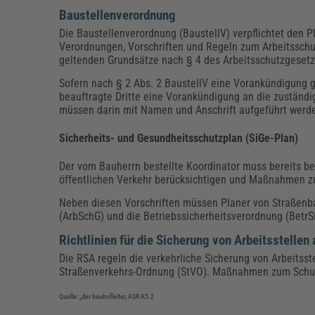
Baustellenverordnung
Die Baustellenverordnung (BaustellV) verpflichtet den P
Verordnungen, Vorschriften und Regeln zum Arbeitsschu
geltenden Grundsätze nach § 4 des Arbeitsschutzgesetz
Sofern nach § 2 Abs. 2 BaustellV eine Vorankündigung g
beauftragte Dritte eine Vorankündigung an die zuständig
müssen darin mit Namen und Anschrift aufgeführt werd
Sicherheits- und Gesundheitsschutzplan (SiGe-Plan)
Der vom Bauherrn bestellte Koordinator muss bereits be
öffentlichen Verkehr berücksichtigen und Maßnahmen z
Neben diesen Vorschriften müssen Planer von Straßenba
(ArbSchG) und die Betriebssicherheitsverordnung (BetrS
Richtlinien für die Sicherung von Arbeitsstelle
Die RSA regeln die verkehrliche Sicherung von Arbeits
Straßenverkehrs-Ordnung (StVO). Maßnahmen zum Schut
Quelle: „der bauhofleiter, ASR A5.2