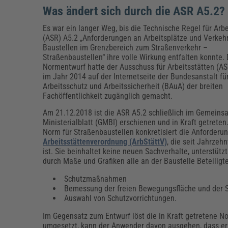
Erneuerbare Energien
Geschäftsführung
Pflegeleitung & Pflegepraxis
Was ändert sich durch die ASR A5.2?
Energie & Umwelt
Führung & Management
Gesundheit & Pflege
Kommunales
Es war ein langer Weg, bis die Technische Regel für Arbe
Fachpublikationen & Arbeitshilfen
(ASR) A5.2 „Anforderungen an Arbeitsplätze und Verkeh
Weiterbildungen (AKADEMIE HERKERT)
Baustellen im Grenzbereich zum Straßenverkehr –
Bauhof
Künstliche Intelligenz
Personalwesen
Straßenbaustellen“ ihre volle Wirkung entfalten konnte.
Bau, Immobilien & Gebäudemanagement
Personal, Ausbildung & Recht
Reisekosten und Finanzen
Normentwurf hatte der Ausschuss für Arbeitsstätten (AS
Grünflächen
im Jahr 2014 auf der Internetseite der Bundesanstalt fü
Weiterbildungen (AKADEMIE HERKERT)
Arbeitsschutz und Arbeitssicherheit (BAuA) der breiten
Verkehrsrecht
Fachöffentlichkeit zugänglich gemacht.
Reisekosten & Finanzen
Zollabwicklung & Exportabwicklung
Am 21.12.2018 ist die ASR A5.2 schließlich im Gemein
Zoll & Export
Ministerialblatt (GMBI) erschienen und in Kraft getreten
Norm für Straßenbaustellen konkretisiert die Anforderu
Arbeitsstättenverordnung (ArbStättV)
, die seit Jahrzehn
ist. Sie beinhaltet keine neuen Sachverhalte, unterstütz
durch Maße und Grafiken alle an der Baustelle Beteiligt
Schutzmaßnahmen
Bemessung der freien Bewegungsfläche und der 
Auswahl von Schutzvorrichtungen.
Im Gegensatz zum Entwurf löst die in Kraft getretene 
umgesetzt, kann der Anwender davon ausgehen, dass er 