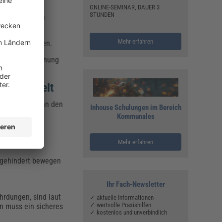
ONLINE-SEMINAR, DAUER 3
tsplätzen und
STUNDEN
eit zunehmende
Mehr erfahren
mentiert werden.
chtliche Anordnung
ften geregelt
nforderungen an den
Inhouse Schulungen im Bereich
Kommunales
Mehr erfahren
ungehindert bewegen
Ihr Fach-Newsletter
hrdungen, sind laut
✓ aktuelle Informationen
✓ wertvolle Praxishilfen
en muss ein sicheres
✓ kostenlos und unverbindlich