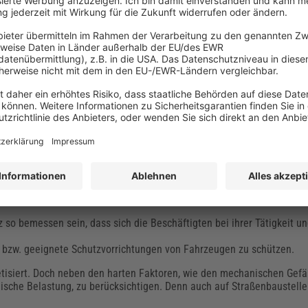
absichtigte Bewegungen von Beschäftigten aus dem Bereich von Arbei
ungen des fließenden Verkehrs sowie die mit höherer Geschwindigk
che muss im Rahmen einer
Gefährdungsbeurteilung
ermittelt und doku
auf den öffentlichen Straßenverkehr auswirken, ist eine verkehrsre
ird in unterschiedlichen rechtlichen Vorschri
iter unterschiedliche rechtliche Vorgaben berücksichtigen, um die A
z so bemessen sein, dass sich die Beschäftigten bei ihrer Tätigkeit 
e bzw. geeignete Schutzvorrichtungen von Fahrzeugen zu schützen.
tisiert. Doch neben den harten Faktoren, wie den mechanischen Gefä
hische Belastung, zu berücksichtigen. Denn auch auf Straßenbaustell