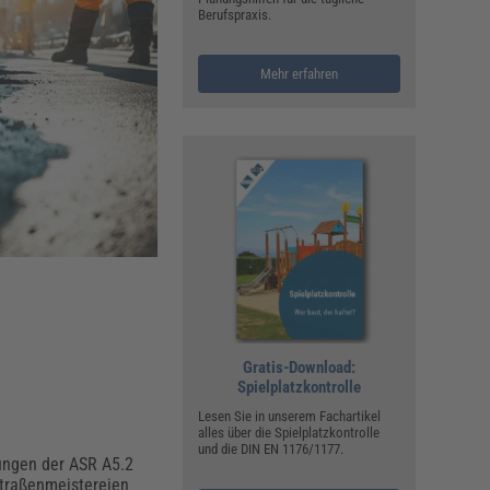
ualitätsmanagement, Hygiene & Arbeitsschutz
Berufspraxis.
Personalmanagement
hpublikationen & Arbeitshilfen
Mehr erfahren
iterbildungen (AKADEMIE HERKERT)
ausmeister & Haustechnik
ergaberecht
Gratis-Download:
Spielplatzkontrolle
Lesen Sie in unserem Fachartikel
alles über die Spielplatzkontrolle
und die DIN EN 1176/1177.
rungen der ASR A5.2
Straßenmeistereien