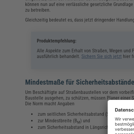
können nun auf eine verlässliche gesetzliche Grundlage
zu betreiben.
Gleichzeitig bedeutet es, dass jetzt dringender Handlu
Produktempfehlung:
Alle Aspekte zum Erhalt von Straßen, Wegen und 
ausführlich behandelt.
Sichern Sie sich jetzt
hier 
Mindestmaße für Sicherheitsabstände
Um Beschäftigte auf Straßenbaustellen vor dem vorbeifl
Baustelle ausgehen, zu schützen, müssen Planer einer S
Die Norm macht Angaben
zum seitlichen Sicherheitsabstand (S
)
Q
zur Mindestbreite (B
) und
M
zum Sicherheitsabstand in Längsrichtung (S
).
L