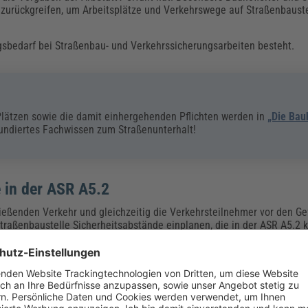
 zurückgreifen, um Arbeitsplätze und Verkehrswege auf Straßenbauste
ngsbedarf bei Straßenbau- und Verkehrssicherungsarbeiten besteht.
Plätzen sowie die damit einhergehenden Pflichten werden in
„Die Ba
fundiertes Fachwissen zum Straßenunterhalt!
 in der ASR A5.2
ießenden Verkehr und gleichzeitig die Verkehrsteilnehmer vor den Gef
traßenbaustelle Sicherheitsabstände einplanen, die in der ASR A5.2 k