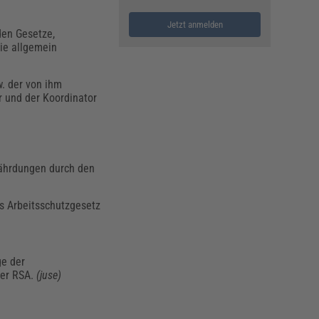
Jetzt anmelden
den Gesetze,
ie allgemein
. der von ihm
r und der Koordinator
fährdungen durch den
s Arbeitsschutzgesetz
ge der
der RSA.
(juse)