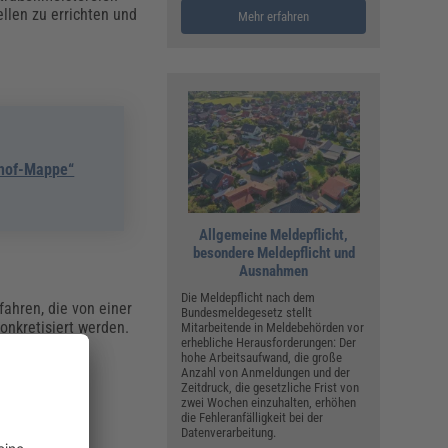
llen zu errichten und
Mehr erfahren
uhof-Mappe“
Allgemeine Meldepflicht,
besondere Meldepflicht und
Ausnahmen
Die Meldepflicht nach dem
ahren, die von einer
Bundesmeldegesetz stellt
onkretisiert werden.
Mitarbeitende in Meldebehörden vor
erhebliche Herausforderungen: Der
hohe Arbeitsaufwand, die große
Anzahl von Anmeldungen und der
Zeitdruck, die gesetzliche Frist von
zwei Wochen einzuhalten, erhöhen
die Fehleranfälligkeit bei der
Datenverarbeitung.