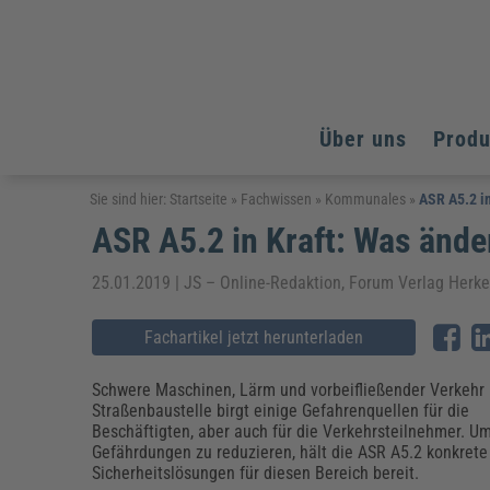
Über uns
Prod
Arbeitsschutz
Arbeitsschutz
Arbeitsschutz
Sie sind hier:
Startseite
»
Fachwissen
»
Kommunales
»
ASR A5.2 in
ASR A5.2 in Kraft: Was ände
Fachpublikationen & Arbeitshilfen
Bildung und Erziehung
Bildung und Erziehung
Weiterbildungen (AKADEMIE HERKERT)
Arbeitssicherheit & Gesundheitsschutz
Assistenz & Office-Management
Baurecht & Architektenrecht
25.01.2019 | JS – Online-Redaktion, Forum Verlag Herk
Energie und Umwelt
Energie und Umwelt
Arbeitsschutz & Brandschutz
Bau, Immobilien & Gebäudemanagement
Bildung und Erziehung
Brandschutz
Energieoptimiertes & klimaneutrales Bauen
Kommunales
Kommunales
Fachartikel jetzt herunterladen
Fachpublikationen & Arbeitshilfen
Nachhaltiges Planen
Reisekosten und Finanzen
Reisekosten und Finanzen
Kinderschutz, Jugendhilfe & Inklusion
Datenschutz & IT-Recht
Elektrosicherheit
Schwere Maschinen, Lärm und vorbeifließender Verkehr 
Straßenbaustelle birgt einige Gefahrenquellen für die
Datenschutz & IT-Sicherheit
Elektrosicherheit & Elektrotechnik
Energie und Umwelt
Beschäftigten, aber auch für die Verkehrsteilnehmer. U
Fachpublikationen & Arbeitshilfen
Gefährdungen zu reduzieren, hält die ASR A5.2 konkrete
Sicherheitslösungen für diesen Bereich bereit.
Weiterbildungen (AKADEMIE HERKERT)