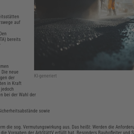
Klimaanpassung
Qualitätsmanagement
Praxismanagement, Abrechnung & Therapie
Q
Künstliche Intelligenz
itsstätten
Weiterbildungen (AKADEMIE HERKERT)
Fac
rswege auf
We
Feuerwehr
H
 Den
Kommunales
Zoll und Export
TA) bereits
Recht, Sicherheit & Ordnung
V
r
Fachpublikationen & Arbeitshilfen
Weiterbildungen (AKADEMIE HERKERT)
Zollverfahren & Zollvorschriften
samen
. Die neue
KI-generiert
ngen der
ten in Kraft
t jedoch
en bei der Wahl der
Sicherheitsabstände sowie
Norm die sog. Vermutungswirkung aus. Das heißt: Werden die Anforde
die Vorgaben der ArbStättV erfüllt hat. Besonders Bauhofleiter und 