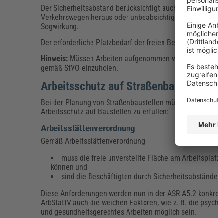
Der Sicherheitsabstand berücksichtigt auch z. B. unbe
Verkehrswegen heraus oder unbeabsichtigte Fahrbeweg
Sogwirkung.
Der erforderliche Platzbedarf der freien Bewegungsflä
Hinweis:
Müssen Arbeiten aufgenommen werden, die sich 
gemäß StVO einzuholen.
Arbeitsschutz auf Straßenbaustellen w
Bei der Planung von Straßenbaustellen müssen Bauhofle
Arbeitsschutz auf Baustellen zu erfüllen:
Arbeitsstättenverordnung
Gemäß Arbeitsstättenverordnung
muss die freie unverstellte Fläche am Arbeitsplat
können und
sind die Beschäftigten durch Sicherheitsabständ
Diese Anforderungen werden nun in der ASR A5.2 konkre
ArbStättV auch die weichen Faktoren, wie z. B. die psyc
und gesundheitsgerechtes Arbeiten möglich sein.