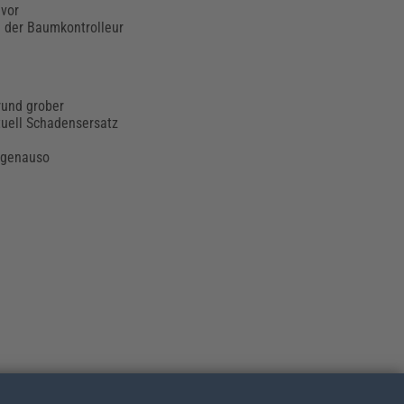
 vor
l der Baumkontrolleur
rund grober
ntuell Schadensersatz
r genauso