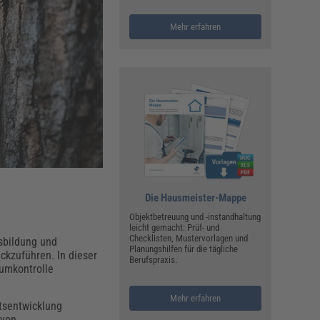
ualitätsmanagement, Hygiene & Arbeitsschutz
Personalmanagement
Mehr erfahren
hpublikationen & Arbeitshilfen
iterbildungen (AKADEMIE HERKERT)
ausmeister & Haustechnik
ergaberecht
Die Hausmeister-Mappe
Objektbetreuung und -instandhaltung
leicht gemacht: Prüf- und
Checklisten, Mustervorlagen und
sbildung und
Planungshilfen für die tägliche
ückzuführen. In dieser
Berufspraxis.
aumkontrolle
Mehr erfahren
tsentwicklung
 von