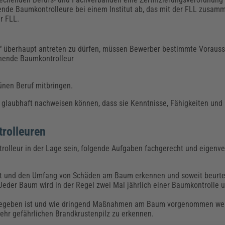
ende Baumkontrolleure bei einem Institut ab, das mit der FLL zusamm
er FLL.
ur“ überhaupt antreten zu dürfen, müssen Bewerber bestimmte Vorau
ehende Baumkontrolleur
ünen Beruf mitbringen.
glaubhaft nachweisen können, dass sie Kenntnisse, Fähigkeiten und
.
trolleuren
olleur in der Lage sein, folgende Aufgaben fachgerecht und eigenve
rt und den Umfang von Schäden am Baum erkennen und soweit beurte
Jeder Baum wird in der Regel zwei Mal jährlich einer Baumkontrolle 
g gegeben ist und wie dringend Maßnahmen am Baum vorgenommen w
n sehr gefährlichen Brandkrustenpilz zu erkennen.