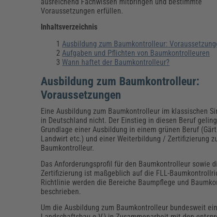
Erneuerbare Energien
Geschäftsführung
Pflegeleitung & Pflegepraxis
ausreichend Fachwissen mitbringen und bestimmte
Voraussetzungen erfüllen.
Energie & Umwelt
Führung & Management
Gesundheit & Pflege
Kommunales
Inhaltsverzeichnis
Fachpublikationen & Arbeitshilfen
Weiterbildungen (AKADEMIE HERKERT)
Ausbildung zum Baumkontrolleur: Voraussetzung
Bauhof
Künstliche Intelligenz
Personalwesen
Aufgaben und Pflichten von Baumkontrolleuren
Bau, Immobilien & Gebäudemanagement
Personal, Ausbildung & Recht
Reisekosten und Finanzen
Wann haftet der Baumkontrolleur?
Grünflächen
Weiterbildungen (AKADEMIE HERKERT)
Ausbildung zum Baumkontrolleur:
Verkehrsrecht
Voraussetzungen
Reisekosten & Finanzen
Zollabwicklung & Exportabwicklung
Zoll & Export
Eine Ausbildung zum Baumkontrolleur im klassischen Si
in Deutschland nicht. Der Einstieg in diesen Beruf geling
Grundlage einer Ausbildung in einem grünen Beruf (Gärt
Landwirt etc.) und einer Weiterbildung / Zertifizierung 
Baumkontrolleur.
Das Anforderungsprofil für den Baumkontrolleur sowie 
Zertifizierung ist maßgeblich auf die FLL-Baumkontrollric
Richtlinie werden die Bereiche Baumpflege und Baumkon
beschrieben.
Um die Ausbildung zum Baumkontrolleur bundesweit einh
Landschaftsbau e.V.) in Zusammenarbeit mit den entspr