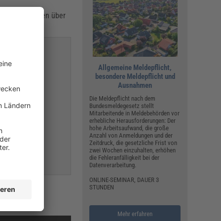
elles Fachwissen über
ntasche dabei.
Allgemeine Meldepflicht,
besondere Meldepflicht und
Ausnahmen
Die Meldepflicht nach dem
Bundesmeldegesetz stellt
Mitarbeitende in Meldebehörden vor
erhebliche Herausforderungen: Der
hohe Arbeitsaufwand, die große
Anzahl von Anmeldungen und der
Zeitdruck, die gesetzliche Frist von
zwei Wochen einzuhalten, erhöhen
die Fehleranfälligkeit bei der
Datenverarbeitung.
ONLINE-SEMINAR, DAUER 3
STUNDEN
ichtig für die
Mehr erfahren