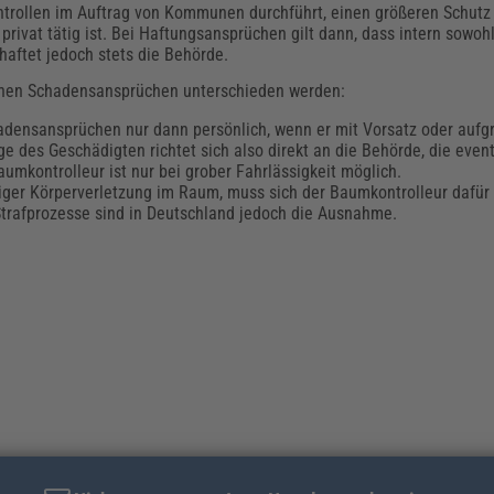
ntrollen im Auftrag von Kommunen durchführt, einen größeren Schutz
rivat tätig ist. Bei Haftungsansprüchen gilt dann, dass intern sowoh
 haftet jedoch stets die Behörde.
lichen Schadensansprüchen unterschieden werden:
adensansprüchen nur dann persönlich, wenn er mit Vorsatz oder aufg
ge des Geschädigten richtet sich also direkt an die Behörde, die eve
umkontrolleur ist nur bei grober Fahrlässigkeit möglich.
iger Körperverletzung im Raum, muss sich der Baumkontrolleur dafü
 Strafprozesse sind in Deutschland jedoch die Ausnahme.