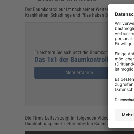
Der Baumkontrolleur ist nach seiner Weiterbildung zudem
Krankheiten, Schädlinge und Pilze haben Baumkontroll
Erleichtern Sie sich jetzt die Baumkontrolle nach de
Das 1x1 der Baumkontrolle
Mehr erfahren
Die Firma Leitsch zeigt im folgenden Video, wie ein Bau
Durchführung einer zielorientierten Baumpflege ist: