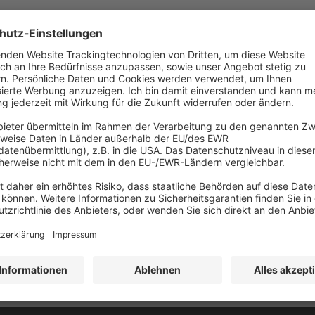
 verpflichtet, sich jährlich auf den neuesten Stand zu bringen. Aktu
eure mit dem Buch
„Das 1x1 der Baumkontrolle“
immer in ihrer Jacke
r FLL-Richtlinie!
mkontrolleur bei seiner Arbeit vorgeht und warum die Baumkontrolle w