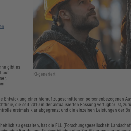
Klimaanpassung
Qualitätsmanagement
Praxismanagement, Abrechnung & Therapie
Q
Künstliche Intelligenz
Weiterbildungen (AKADEMIE HERKERT)
Fac
We
en
Feuerwehr
H
Kommunales
Zoll und Export
Recht, Sicherheit & Ordnung
V
Fachpublikationen & Arbeitshilfen
Weiterbildungen (AKADEMIE HERKERT)
Zollverfahren & Zollvorschriften
nne gibt es
t auf
KI-generiert
ner,
zum
die Entwicklung einer hierauf zugeschnittenen personenbezogenen Au
htlinie, die seit 2010 in der aktualisierten Fassung verfügbar ist, zur
trolle erstmals klar abgegrenzt und die einzelnen Leistungen der B
eitlich zu gestalten, hat die FLL (Forschungsgesellschaft Landschaf
echenden Berufs- und Fachverbänden eine Zertifizierungsverordnung