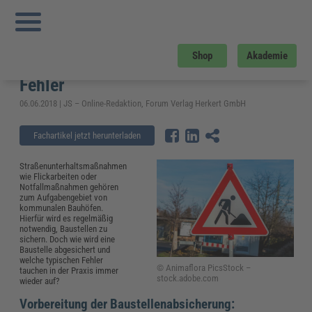
Sie sind hier:
Startseite
»
Fachwissen
»
Kommunales
»
Baustellenabsicherung:
So vermeiden Bauhofleiter typische Fehler
Baustellenabsicherung: So
Shop
Akademie
vermeiden Bauhofleiter typische
Fehler
06.06.2018 | JS – Online-Redaktion, Forum Verlag Herkert GmbH
Fachartikel jetzt herunterladen
Straßenunterhaltsmaßnahmen
wie Flickarbeiten oder
Notfallmaßnahmen gehören
zum Aufgabengebiet von
kommunalen Bauhöfen.
Hierfür wird es regelmäßig
notwendig, Baustellen zu
sichern. Doch wie wird eine
Baustelle abgesichert und
welche typischen Fehler
© Animaflora PicsStock –
tauchen in der Praxis immer
stock.adobe.com
wieder auf?
Vorbereitung der Baustellenabsicherung: