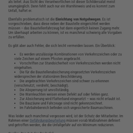
als leitet. Aus Sicht des Verantwortlichen ist dieser Schildersalat meist
unumgänglich. Denn fehlt auch nur ein Warnhinweis und es kommt zum
Unfall, haftet er.
Ebenfalls problematisch ist die
Einrichtung von Notgehwegen
. Es ist
vorgeschrieben, dass diese neben der Baustelle eingerichtet werden
müssen – das Baustellenfahrzeug hat dann eigentlich keinen Zugang mehr.
Um überhaupt arbeiten zu können, ist es manchmal schwierig alle Vorgaben
zu erfüllen.
Es gibt aber auch Fehler, die sich leicht vermeiden lassen. Ein Überblick:
Es werden unzulässige Kombinationen von Verkehrszeichen oder zu
viele Zeichen auf einem Pfosten angebracht.
Vorschriften zur Standsicherheit von Verkehrszeichen werden nicht
eingehalten.
Die für die Baustellenabsicherung eingesetzten Verkehrszeichen
widersprechen der stationären Beschilderung.
Die angebrachten Verkehrszeichen sind schwer zu erkennen
(verschmutzt, verdreht, beschädigt).
Die Absperrung ist unvollständig.
Die Warnleuchten weisen einen Defekt auf oder fehlen ganz.
Zur Absicherung wird Flatterband eingesetzt – was nicht erlaubt ist.
Die Bauzäune und Fahrzeuge sind nicht gekennzeichnet.
Im Fahrbahnbereich befinden sich ungesicherte Baumaschinen.
Was leider auch manchmal vergessen wird, ist der Schutz der Mitarbeiter. Im
Rahmen einer
Gefährdungsbeurteilung
müssen vorab Maßnahmen definiert
und getroffen werden, die die Unfallgefahr auf ein Minimum reduzieren.