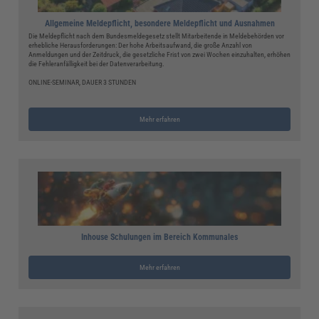
Allgemeine Meldepflicht, besondere Meldepflicht und Ausnahmen
Die Meldepflicht nach dem Bundesmeldegesetz stellt Mitarbeitende in Meldebehörden vor
erhebliche Herausforderungen: Der hohe Arbeitsaufwand, die große Anzahl von
Anmeldungen und der Zeitdruck, die gesetzliche Frist von zwei Wochen einzuhalten, erhöhen
die Fehleranfälligkeit bei der Datenverarbeitung.
ONLINE-SEMINAR, DAUER 3 STUNDEN
Mehr erfahren
Inhouse Schulungen im Bereich Kommunales
Mehr erfahren