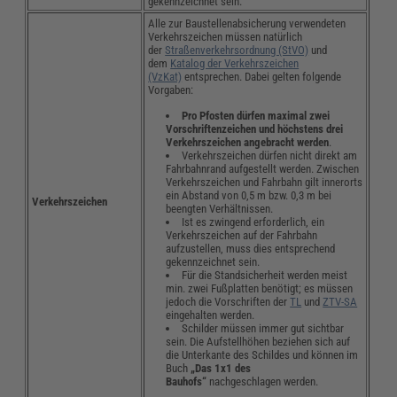
gekennzeichnet sein.
Alle zur Baustellenabsicherung verwendeten
Verkehrszeichen müssen natürlich
der
Straßenverkehrsordnung (StVO)
und
dem
Katalog der Verkehrszeichen
(VzKat)
entsprechen. Dabei gelten folgende
Vorgaben:
Pro Pfosten dürfen maximal zwei
Vorschriftenzeichen und höchstens drei
Verkehrszeichen angebracht werden
.
Verkehrszeichen dürfen nicht direkt am
Fahrbahnrand aufgestellt werden. Zwischen
Verkehrszeichen und Fahrbahn gilt innerorts
ein Abstand von 0,5 m bzw. 0,3 m bei
Verkehrszeichen
beengten Verhältnissen.
Ist es zwingend erforderlich, ein
Verkehrszeichen auf der Fahrbahn
aufzustellen, muss dies entsprechend
gekennzeichnet sein.
Für die Standsicherheit werden meist
min. zwei Fußplatten benötigt; es müssen
jedoch die Vorschriften der
TL
und
ZTV-SA
eingehalten werden.
Schilder müssen immer gut sichtbar
sein. Die Aufstellhöhen beziehen sich auf
die Unterkante des Schildes und können im
Buch
„Das 1x1 des
Bauhofs“
nachgeschlagen werden.