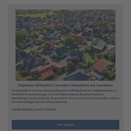
Allgemeine Meldepflicht, besondere Meldepflicht und Ausnahmen
Die Meldepflicht nach dem Bundesmeldegesetz stellt Mitarbeitende in Meldebehörden vor
erhebliche Herausforderungen: Der hohe Arbeitsaufwand, die große Anzahl von
Anmeldungen und der Zeitdruck, die gesetzliche Frist von zwei Wochen einzuhalten, erhöhen
die Fehleranfälligkeit bei der Datenverarbeitung.
ONLINE-SEMINAR, DAUER 3 STUNDEN
Mehr erfahren