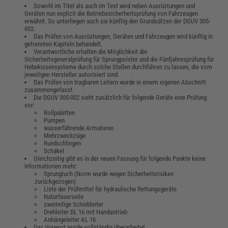
Sowohl im Titel als auch im Text wird neben Ausrüstungen und
Geräten nun explizit die Betriebssicherheitsprüfung von Fahrzeugen
erwähnt. So unterliegen auch sie künftig den Grundsätzen der DGUV 305-
002.
Das Prüfen von Ausrüstungen, Geräten und Fahrzeugen wird künftig in
getrennten Kapiteln behandelt.
Verantwortliche erhalten die Möglichkeit die
Sicherheitsgeneralprüfung für Sprungpolster und die Fünfjahresprüfung für
Hebekissensysteme durch solche Stellen durchführen zu lassen, die vom
jeweiligen Hersteller autorisiert sind.
Das Prüfen von tragbaren Leitern wurde in einem eigenen Abschnitt
zusammengefasst.
Die DGUV 305-002 sieht zusätzlich für folgende Geräte eine Prüfung
vor:
Rollpaletten
Pumpen
wasserführende Armaturen
Mehrzweckzüge
Rundschlingen
Schäkel
Gleichzeitig gibt es in der neuen Fassung für folgende Punkte keine
Informationen mehr:
Sprungtuch (Norm wurde wegen Sicherheitsrisiken
zurückgezogen)
Liste der Prüfmittel für hydraulische Rettungsgeräte
Naturfaserseile
zweiteilige Schiebleiter
Drehleiter DL 16 mit Handantrieb
Anhängeleiter AL 16
Das Vorwort wurde vollständig überarbeitet.