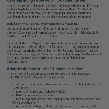
Geräteprüfung Feuerwehr – Dokumentation
Laut DGUV 305-002 müssen die Verantwortlichen sowohl die Durchführung als
auch die Ergebnisse der Geräteprüfungen dokumentieren. So dient die
Dokumentation als Nachweis der Prüfung gegenüber anderen Stellen.
Gleichzeitig hilft sie den Prüfern bei der Planung künftiger Prüfungen.
Welche Form muss die Dokumentation aufweisen?
Die Dokumentation kann in Prüflisten, Prüfkarteien oder Prüfbüchern
erfolgen. Dabei sind die Informationen entweder handschriftlich oder digital in
Textform bzw. EDV-gestützt festzuhalten.
Bei ausschließlich EDV-gestützten Dokumentationen muss eine eindeutige
Zuordnung zum Prüfer erfolgen. Hierfür kann er z. B. Zugriffsbeschränkungen
und Passwörter erhalten, die nur bestimmten Personen den Zugriff auf die
Dokumentation ermöglicht. Außerdem muss sich jeder geprüfte Gegenstand
der zugehörigen Prüfung zuordnen lassen, etwa durch definierte
Gerätenummern.
Welche Inhalte müssen in der Dokumentation stehen?
Inhaltlich sollte die Dokumentation zur Geräteprüfung der Feuerwehr
nach DGUV 305-002 folgende Punkte enthalten:
Art der Prüfung (regelmäßige Prüfung mit z. B. Sicht-, Funktions- oder
Dichtprüfung)
Datum der letzten und nächsten Prüfung
Datum aller Eingangsprüfungen
bereits durchgeführte Instandsetzungsmaßnahmen/Maßnahmen zur
Mängelbeseitigung
rechtliche Grundlage, nach der geprüft wurde (z. B. „Prüfung nach