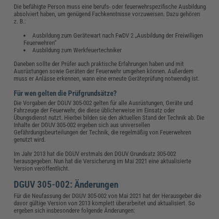
Die befähigte Person muss eine berufs- oder feuerwehrspezifische Ausbildung
absolviert haben, um genügend Fachkenntnisse vorzuweisen. Dazu gehören
z. B.:
Ausbildung zum Gerätewart nach FwDV 2 „Ausbildung der Freiwilligen
Feuerwehren“
Ausbildung zum Werkfeuertechniker
Daneben sollte der Prüfer auch praktische Erfahrungen haben und mit
Ausrüstungen sowie Geräten der Feuerwehr umgehen können. Außerdem
muss er Anlässe erkennen, wann eine erneute Geräteprüfung notwendig ist.
Für wen gelten die Prüfgrundsätze?
Die Vorgaben der DGUV 305-002 gelten für alle Ausrüstungen, Geräte und
Fahrzeuge der Feuerwehr, die diese üblicherweise im Einsatz oder
Übungsdienst nutzt. Hierbei bilden sie den aktuellen Stand der Technik ab. Die
Inhalte der DGUV 305-002 ergeben sich aus universellen
Gefährdungsbeurteilungen der Technik, die regelmäßig von Feuerwehren
genutzt wird.
Im Jahr 2013 hat die DGUV erstmals den DGUV Grundsatz 305-002
herausgegeben. Nun hat die Versicherung im Mai 2021 eine aktualisierte
Version veröffentlicht.
DGUV 305-002: Änderungen
Für die Neufassung der DGUV 305-002 von Mai 2021 hat der Herausgeber die
davor gültige Version von 2013 komplett überarbeitet und aktualisiert. So
ergeben sich insbesondere folgende Änderungen: