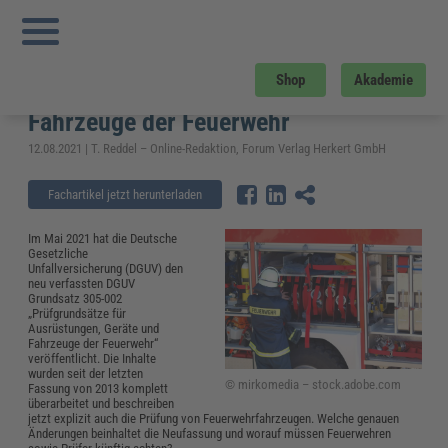
Sie sind hier:
Startseite
»
Fachwissen
»
Kommunales
»
Neue DGUV 305-002:
Prüfgrundsätze für Ausrüstungen, Geräte und Fahrzeuge der Feuerwehr
Neue DGUV 305-002: Prüfgrundsätze
Shop
Akademie
für Ausrüstungen, Geräte und
Fahrzeuge der Feuerwehr
12.08.2021 | T. Reddel – Online-Redaktion, Forum Verlag Herkert GmbH
Fachartikel jetzt herunterladen
Im Mai 2021 hat die Deutsche
Gesetzliche
Unfallversicherung (DGUV) den
neu verfassten DGUV
Grundsatz 305-002
„Prüfgrundsätze für
Ausrüstungen, Geräte und
Fahrzeuge der Feuerwehr“
veröffentlicht. Die Inhalte
wurden seit der letzten
© mirkomedia – stock.adobe.com
Fassung von 2013 komplett
überarbeitet und beschreiben
jetzt explizit auch die Prüfung von Feuerwehrfahrzeugen. Welche genauen
Änderungen beinhaltet die Neufassung und worauf müssen Feuerwehren