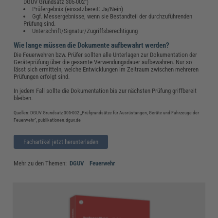
DGUV Grundsatz 305-002“)
Prüfergebnis (einsatzbereit: Ja/Nein)
Ggf. Messergebnisse, wenn sie Bestandteil der durchzuführenden
Prüfung sind.
Unterschrift/Signatur/Zugriffsberechtigung
Wie lange müssen die Dokumente aufbewahrt werden?
Die Feuerwehren bzw. Prüfer sollten alle Unterlagen zur Dokumentation der
Geräteprüfung über die gesamte Verwendungsdauer aufbewahren. Nur so
lässt sich ermitteln, welche Entwicklungen im Zeitraum zwischen mehreren
Prüfungen erfolgt sind.
In jedem Fall sollte die Dokumentation bis zur nächsten Prüfung griffbereit
bleiben.
Quellen: DGUV Grundsatz 305-002 „Prüfgrundsätze für Ausrüstungen, Geräte und Fahrzeuge der
Feuerwehr“, publikationen.dguv.de
Fachartikel jetzt herunterladen
Mehr zu den Themen:
DGUV
Feuerwehr