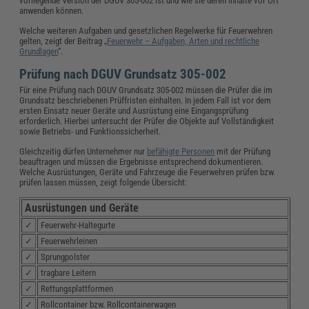
vorliegende Version der DGUV 305-002 ist und wie sie deren Inhalte vor Ort
anwenden können.
Welche weiteren Aufgaben und gesetzlichen Regelwerke für Feuerwehren
gelten, zeigt der Beitrag „
Feuerwehr – Aufgaben, Arten und rechtliche
Grundlagen
“.
Prüfung nach DGUV Grundsatz 305-002
Für eine Prüfung nach DGUV Grundsatz 305-002 müssen die Prüfer die im
Grundsatz beschriebenen Prüffristen einhalten. In jedem Fall ist vor dem
ersten Einsatz neuer Geräte und Ausrüstung eine Eingangsprüfung
erforderlich. Hierbei untersucht der Prüfer die Objekte auf Vollständigkeit
sowie Betriebs- und Funktionssicherheit.
Gleichzeitig dürfen Unternehmer nur
befähigte Personen
mit der Prüfung
beauftragen und müssen die Ergebnisse entsprechend dokumentieren.
Welche Ausrüstungen, Geräte und Fahrzeuge die Feuerwehren prüfen bzw.
prüfen lassen müssen, zeigt folgende Übersicht:
Ausrüstungen und Geräte
✓
Feuerwehr-Haltegurte
✓
Feuerwehrleinen
✓
Sprungpolster
✓
tragbare Leitern
✓
Rettungsplattformen
✓
Rollcontainer bzw. Rollcontainerwagen