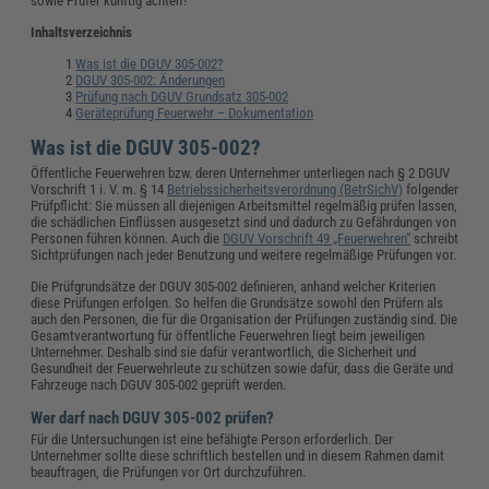
sowie Prüfer künftig achten?
Inhaltsverzeichnis
Was ist die DGUV 305-002?
DGUV 305-002: Änderungen
Prüfung nach DGUV Grundsatz 305-002
Geräteprüfung Feuerwehr – Dokumentation
Was ist die DGUV 305-002?
Öffentliche Feuerwehren bzw. deren Unternehmer unterliegen nach § 2 DGUV
Vorschrift 1 i. V. m. § 14
Betriebssicherheitsverordnung (BetrSichV)
folgender
Prüfpflicht: Sie müssen all diejenigen Arbeitsmittel regelmäßig prüfen lassen,
die schädlichen Einflüssen ausgesetzt sind und dadurch zu Gefährdungen von
Personen führen können. Auch die
DGUV Vorschrift 49 „Feuerwehren“
schreibt
Sichtprüfungen nach jeder Benutzung und weitere regelmäßige Prüfungen vor.
Die Prüfgrundsätze der DGUV 305-002 definieren, anhand welcher Kriterien
diese Prüfungen erfolgen. So helfen die Grundsätze sowohl den Prüfern als
auch den Personen, die für die Organisation der Prüfungen zuständig sind. Die
Gesamtverantwortung für öffentliche Feuerwehren liegt beim jeweiligen
Unternehmer. Deshalb sind sie dafür verantwortlich, die Sicherheit und
Gesundheit der Feuerwehrleute zu schützen sowie dafür, dass die Geräte und
Fahrzeuge nach DGUV 305-002 geprüft werden.
Wer darf nach DGUV 305-002 prüfen?
Für die Untersuchungen ist eine befähigte Person erforderlich. Der
Unternehmer sollte diese schriftlich bestellen und in diesem Rahmen damit
beauftragen, die Prüfungen vor Ort durchzuführen.