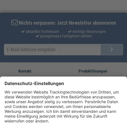
Nichts verpassen: Jetzt Newsletter abonnieren
aktuelles Fachwissen
wichtige Neuerungen
passgenaues Fachgebiet wählen
Kontakt
Produktlösungen
Sie erreichen uns unter:
FORUM Fachliteratur
AKADEMIE HERKERT
(08233) 38 11 23
Unsere Marken
service@forum-verlag.com
Mo-Do 07:30 - 17:00 Uhr
Fr 07:30 - 15:00 Uhr
Folgen Sie uns