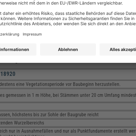
en) erfolgen.
urzelverletzungen sind zu vermeiden bzw. fachgerecht zu versorgen.
 werden. Kleinere sind schneidend mit glatten Schnittflächen zu dur
 Wurzelverlusten ist ggf. ein ausgleichender Kronenschnitt erforder
t geschützt werden. Das Wiederverfüllen muss mit Stoffen erfolgen, 
IN 18196 „Erd- und Grundbau“ sind dies weit und intermittierend ges
elvorhang
in wurzelschonender Bauweise zu erstellen.
N 18920
destens eine Vegetationsperiode vor Baubeginn herzustellen.
es gemessen in 1 m Höhe, bei Stämmen unter 20 cm Umfang mindest
ssen, höchstens bis zur Sohle der Baugrube reicht
zenden Wurzelbereichs
ich nur in Ausnahmefällen und nur als Punktfundamente erstellt wer