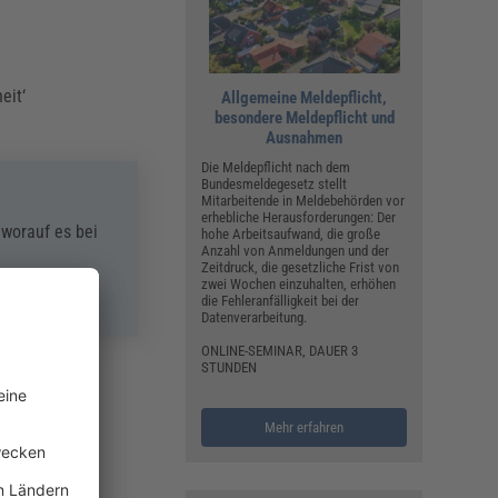
heit‘
Allgemeine Meldepflicht,
besondere Meldepflicht und
Ausnahmen
Die Meldepflicht nach dem
Bundesmeldegesetz stellt
Mitarbeitende in Meldebehörden vor
erhebliche Herausforderungen: Der
, worauf es bei
hohe Arbeitsaufwand, die große
Anzahl von Anmeldungen und der
Zeitdruck, die gesetzliche Frist von
zwei Wochen einzuhalten, erhöhen
die Fehleranfälligkeit bei der
Datenverarbeitung.
ONLINE-SEMINAR, DAUER 3
STUNDEN
20
Mehr erfahren
s 2,50 m) in