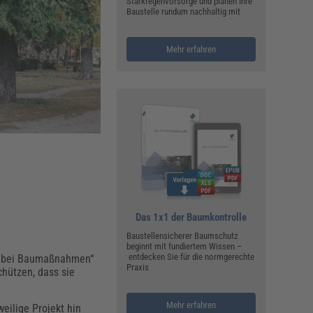
ualitätsmanagement, Hygiene & Arbeitsschutz
Starkregenvorsorge und planen Ihre
Baustelle rundum nachhaltig mit
Personalmanagement
hpublikationen & Arbeitshilfen
Mehr erfahren
iterbildungen (AKADEMIE HERKERT)
ausmeister & Haustechnik
ergaberecht
Das 1x1 der Baumkontrolle
Baustellensicherer Baumschutz
beginnt mit fundiertem Wissen –
entdecken Sie für die normgerechte
n bei Baumaßnahmen“
Praxis
hützen, dass sie
Mehr erfahren
eilige Projekt hin