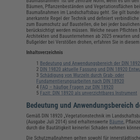
Erneuerbare Energien
Geschäftsführung
Pflegeleitung & Pflegepraxis
Baumaßnahmen“ ist die zentrale Norm, wenn es um den
Bäumen, Pflanzenbeständen und Vegetationsflächen be
Energie & Umwelt
Führung & Management
Gesundheit & Pflege
Kommunales
Baumaßnahmen im Landschaftsbau geht. Sie gilt bundes
anerkannte Regel der Technik und definiert verbindlich
Fachpublikationen & Arbeitshilfen
zum Baumschutz auf Baustellen, die bei jeder bauliche
Weiterbildungen (AKADEMIE HERKERT)
berücksichtigt werden müssen. Welche neuen Pflichten 
Bauhof
Künstliche Intelligenz
Personalwesen
Architekten und Bauunternehmen ab 2025 erwarten un
Bau, Immobilien & Gebäudemanagement
Personal, Ausbildung & Recht
Reisekosten und Finanzen
Bußgelder bei Verstößen drohen, erfahren Sie in diesem
Grünflächen
Weiterbildungen (AKADEMIE HERKERT)
Inhaltsverzeichnis
Verkehrsrecht
Reisekosten & Finanzen
Zollabwicklung & Exportabwicklung
Bedeutung und Anwendungsbereich der DIN 189
DIN 19820 aktuelle Fassung und DIN 18920 Entwu
Zoll & Export
Schädigung von Wurzeln durch Grab- oder
Fundamentierungsarbeiten nach DIN 18920
FAQ – häufige Fragen zur DIN 18920
Fazit: DIN 18920 als unverzichtbares Instrument
Bedeutung und Anwendungsbereich d
Gemäß DIN 18920 „Vegetationstechnik im Landschaftsb
(Ausgabe Juli 2014) sind erhaltenswerte
Bäume
, Pflan
durch die Bautätigkeit keinerlei Schaden nehmen könne
Die Schutzmaßnahmen gelten sowohl für innerstädtische 