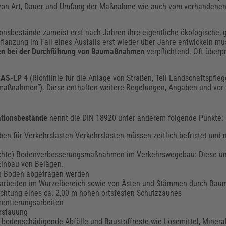
von Art, Dauer und Umfang der Maßnahme wie auch vom vorhandenen
onsbestände zumeist erst nach Jahren ihre eigentliche ökologische, 
pflanzung im Fall eines Ausfalls erst wieder über Jahre entwickeln mu
n bei der Durchführung von Baumaßnahmen
verpflichtend. Oft überpr
RAS-LP 4
(Richtlinie für die Anlage von Straßen, Teil Landschaftspfleg
aßnahmen“). Diese enthalten weitere Regelungen, Angaben und vor a
ationsbestände
nennt die DIN 18920 unter anderem folgende Punkte:
en für Verkehrslasten Verkehrslasten müssen zeitlich befristet und m
schte) Bodenverbesserungsmaßnahmen im Verkehrswegebau: Diese um
Einbau von Belägen.
in Boden abgetragen werden
arbeiten im Wurzelbereich sowie von Ästen und Stämmen durch Baum
ichtung eines ca. 2,00 m hohen ortsfesten Schutzzaunes
mentierungsarbeiten
rstauung
bodenschädigende Abfälle und Baustoffreste wie Lösemittel, Mineral