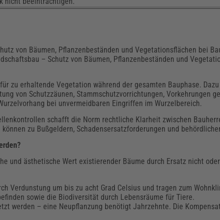
nicht beeinträchtigen.
 Schutz von Bäumen, Pflanzenbeständen und Vegetationsflächen bei 
Landschaftsbau – Schutz von Bäumen, Pflanzenbeständen und Vegetati
 für zu erhaltende Vegetation während der gesamten Bauphase. Dazu
chtung von Schutzzäunen, Stammschutzvorrichtungen, Vorkehrungen g
urzelvorhang bei unvermeidbaren Eingriffen im Wurzelbereich.
lenkontrollen schafft die Norm rechtliche Klarheit zwischen Bauherre
 können zu Bußgeldern, Schadensersatzforderungen und behördlichen
erden?
sche und ästhetische Wert existierender Bäume durch Ersatz nicht ode
urch Verdunstung um bis zu acht Grad Celsius und tragen zum Wohnkli
finden sowie die Biodiversität durch Lebensräume für Tiere.
tzt werden – eine Neupflanzung benötigt Jahrzehnte. Die Kompensat