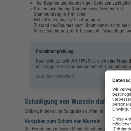
bei Bäumen und baumartigen Gehölzen zusätzlic
− Kronenausdehnung (Durchmesser, Asymmetrie)
− Stammumfang in 1 m Höhe
− Höhe Kronenansatz/ Lichtraumprofil
− Zustand des Baumes nach ‚Baumkontrollrichtlinien 
− Wurzelsondierung zur Erfassung der Wurzellage un
Produktempfehlung:
Baumschutz nach DIN 18920 ist auch
eine Frage d
der Vergabe von Baumaßnahmen mit Baumbestand a
Jetzt hier bestellen!
Schädigung von Wurzeln durch Grab-
Gräben, Mulden und Baugruben dürfen im Wurzelbereich
Vorgaben zum Schutz von Wurzeln
Die Herstellung muss im Mindestabstand vom 4-Fachen