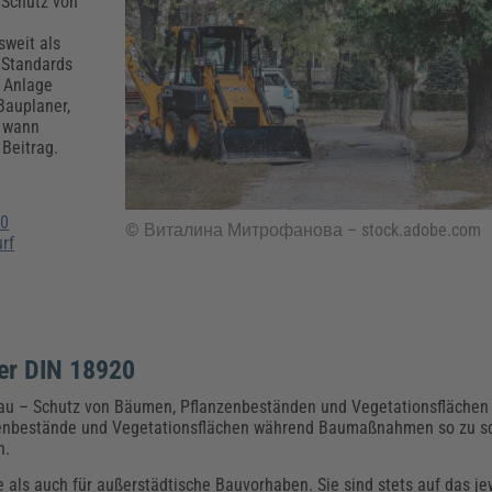
Klimaanpassung
Qualitätsmanagement
Praxismanagement, Abrechnung & Therapie
Q
 Schutz von
i
Künstliche Intelligenz
weit als
e Standards
Weiterbildungen (AKADEMIE HERKERT)
Fac
n Anlage
We
Bauplaner,
Feuerwehr
H
d wann
Kommunales
Zoll und Export
 Beitrag.
Recht, Sicherheit & Ordnung
V
Fachpublikationen & Arbeitshilfen
Weiterbildungen (AKADEMIE HERKERT)
Zollverfahren & Zollvorschriften
20
© Виталина Митрофанова – stock.adobe.com
rf
er DIN 18920
au – Schutz von Bäumen, Pflanzenbeständen und Vegetationsfläche
zenbestände und Vegetationsflächen während Baumaßnahmen so zu sc
n.
als auch für außerstädtische Bauvorhaben. Sie sind stets auf das jew