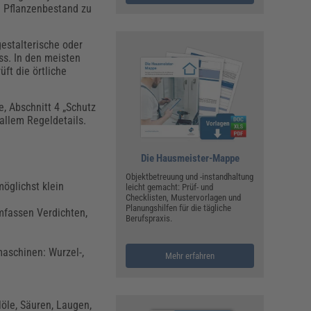
 Pflanzenbestand zu
gestalterische oder
ss. In den meisten
üft die örtliche
e, Abschnitt 4 „Schutz
llem Regeldetails.
Die Hausmeister-Mappe
Objektbetreuung und -instandhaltung
öglichst klein
leicht gemacht: Prüf- und
Checklisten, Mustervorlagen und
Planungshilfen für die tägliche
fassen Verdichten,
Berufspraxis.
aschinen: Wurzel-,
Mehr erfahren
öle, Säuren, Laugen,