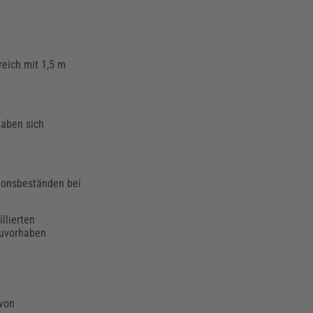
eich mit 1,5 m
haben sich
tionsbeständen bei
llierten
auvorhaben
 von