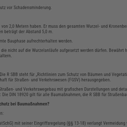
chutz vor Schadensminderung.
von 2,0 Metern haben. Er muss den gesamten Wurzel- und Kronenber
n beträgt der Abstand 5,0 m.
amte Bauphase aufrechterhalten werden.
die nicht auf die Wurzelanläufe aufgesetzt werden dürfen. Bewährt 
ltern.
 Die R SBB steht für „Richtlinien zum Schutz von Bäumen und Vegeta
aft für Straßen- und Verkehrswesen (FGSV) herausgegeben.
 Straßen- und Verkehrswegebau mit grafischen Darstellungen und detai
 Die DIN 18920 gilt für alle Baumaßnahmen, die R SBB für Straßenb
mschutz bei Baumaßnahmen?
n:
SchG) mit seiner Eingriffsregelung (§§ 13-18) verlangt Vermeidung