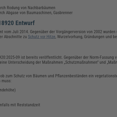
 durch Rodung von Nachbarbäumen
urch Abgase von Baumaschinen, Gasbrenner
18920 Entwurf
mmt vom Juli 2014. Gegenüber der Vorgängerversion von 2002 wurden
er Abschnitte zu
Schutz vor Hitze
, Wurzelvorhang, Gründungen und bef
8920:2025-09 ist bereits veröffentlicht. Gegenüber der Norm-Fassung
d eine Unterscheidung der Maßnahmen „Schutzmaßnahmen“ und „Maß
gt, ob zum Schutz von Bäumen und Pflanzenbeständen ein vegetationst
n muss:
ändehöhe)
nfalls mit Reststandzeit