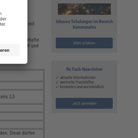
Inhouse Schulungen im Bereich
chtrennen und mit
Kommunales
lich.
die eine dauerhafte
Mehr erfahren
tufte Kiese (GW und
Ihr Fach-Newsletter
✓ aktuelle Informationen
✓ wertvolle Praxishilfen
✓ kostenlos und unverbindlich
ens 2,5
Jetzt anmelden
den. Diese dürfen