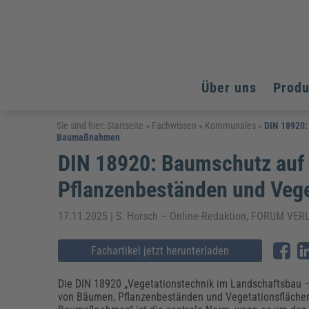
Über uns
Prod
Arbeitsschutz
Arbeitsschutz
Arbeitsschutz
Sie sind hier:
Startseite
»
Fachwissen
»
Kommunales
»
DIN 18920:
Baumaßnahmen
Fachpublikationen & Arbeitshilfen
Bildung und Erziehung
Bildung und Erziehung
DIN 18920: Baumschutz auf 
Weiterbildungen (AKADEMIE HERKERT)
Arbeitssicherheit & Gesundheitsschutz
Assistenz & Office-Management
Baurecht & Architektenrecht
Energie und Umwelt
Energie und Umwelt
Pflanzenbeständen und Veg
Arbeitsschutz & Brandschutz
Bau, Immobilien & Gebäudemanagement
Bildung und Erziehung
Brandschutz
Energieoptimiertes & klimaneutrales Bauen
Kommunales
Kommunales
Fachpublikationen & Arbeitshilfen
17.11.2025 | S. Horsch – Online-Redaktion, FORUM V
Nachhaltiges Planen
Reisekosten und Finanzen
Reisekosten und Finanzen
Kinderschutz, Jugendhilfe & Inklusion
Datenschutz & IT-Recht
Elektrosicherheit
Fachartikel jetzt herunterladen
Datenschutz & IT-Sicherheit
Elektrosicherheit & Elektrotechnik
Energie und Umwelt
Die DIN 18920 „Vegetationstechnik im Landschaftsbau 
Fachpublikationen & Arbeitshilfen
von Bäumen, Pflanzenbeständen und Vegetationsfläche
Weiterbildungen (AKADEMIE HERKERT)