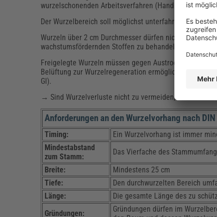
wurzelschonenden Arbeitsverfahren (Handarbeit, Absaug
Der Wurzelbereich soll möglichst unterfahren werden. W
Wurzeln über 2 cm Durchmesser dürfen nicht durchtrennt
wachstumsfördernden Stoffen zu behandeln. Bei größeren
Freigelegte Wurzeln müssen gegen Austrocknen und Fros
Belüftung zur Wurzelregeneration ermöglichen. Gemäß D
GI).
→ Sind Wurzelverluste nicht zu vermeiden, ist ein
Wurz
Anforderungen an den Wurzelvorhang nach DI
Timing:
Ein Wurzelvorhang ist immer min
Mindestabstand
Das Vierfache des Stammumfang
zum Stamm:
Breite:
Mindestens 25 cm
Tiefe:
Den durchwurzelten Bereich umfa
Länge:
Die gesamte Länge des zu schüt
Gründungen dürfen im Wurzelbere
Gründungen: