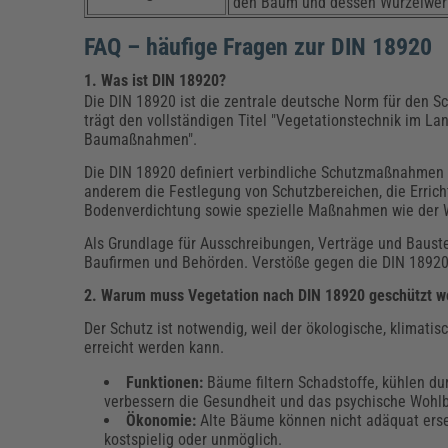
den Baum und dessen Wurzelwerk 
FAQ – häufige Fragen zur DIN 18920
1. Was ist DIN 18920?
Die DIN 18920 ist die zentrale deutsche Norm für den
trägt den vollständigen Titel "Vegetationstechnik im 
Baumaßnahmen".
Die DIN 18920 definiert verbindliche Schutzmaßnahmen
anderem die Festlegung von Schutzbereichen, die Erri
Bodenverdichtung sowie spezielle Maßnahmen wie der W
Als Grundlage für Ausschreibungen, Verträge und Baustel
Baufirmen und Behörden. Verstöße gegen die DIN 18920
2. Warum muss Vegetation nach DIN 18920 geschützt w
Der Schutz ist notwendig, weil der ökologische, klimati
erreicht werden kann.
Funktionen:
Bäume filtern Schadstoffe, kühlen d
verbessern die Gesundheit und das psychische Wohlbe
Ökonomie:
Alte Bäume können nicht adäquat erse
kostspielig oder unmöglich.