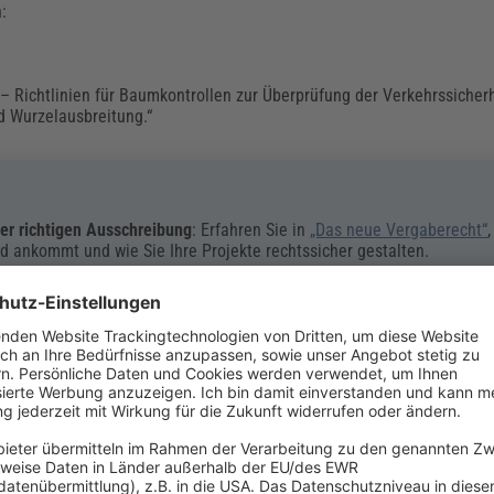
h:
– Richtlinien für Baumkontrollen zur Überprüfung der Verkehrssicher
d Wurzelausbreitung.“
er richtigen Ausschreibung
: Erfahren Sie in
„Das neue Vergaberecht“
nkommt und wie Sie Ihre Projekte rechtssicher gestalten.
 oder Fundamentierungsarbeiten nach DIN 189
 nur in begründeten Ausnahmefällen ausgeführt werden.
 des Stammumfangs (bei Stämmen unter 20 cm Umfang von mindesten