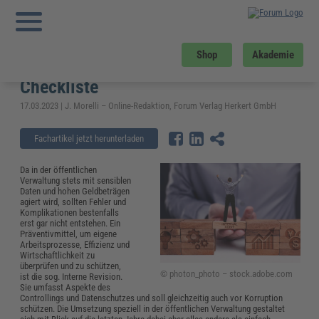
Sie sind hier:
Startseite
»
Fachwissen
»
Kommunales
»
Interne Revision in der
öffentlichen Verwaltung: Definition, Aufgaben und Checkliste
Interne Revision in der öffentlichen
Shop
Akademie
Verwaltung: Definition, Aufgaben und
Checkliste
17.03.2023 | J. Morelli – Online-Redaktion, Forum Verlag Herkert GmbH
Fachartikel jetzt herunterladen
Da in der öffentlichen
Verwaltung stets mit sensiblen
Daten und hohen Geldbeträgen
agiert wird, sollten Fehler und
Komplikationen bestenfalls
erst gar nicht entstehen. Ein
Präventivmittel, um eigene
Arbeitsprozesse, Effizienz und
Wirtschaftlichkeit zu
überprüfen und zu schützen,
© photon_photo – stock.adobe.com
ist die sog. Interne Revision.
Sie umfasst Aspekte des
Controllings und Datenschutzes und soll gleichzeitig auch vor Korruption
schützen. Die Umsetzung speziell in der öffentlichen Verwaltung gestaltet