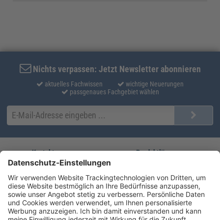
Nichts verpassen: Jetzt Newsletter abonnieren
aktuelles Fachwissen
wichtige Neuerungen
passgenaues Fachgebiet wählen
Kontakt
Produktlösungen
Sie erreichen uns unter:
FORUM Fachliteratur
AKADEMIE HERKERT
(08233) 38 11 23
Unsere Marken
service@forum-verlag.com
Mo-Do 07:30 - 17:00 Uhr