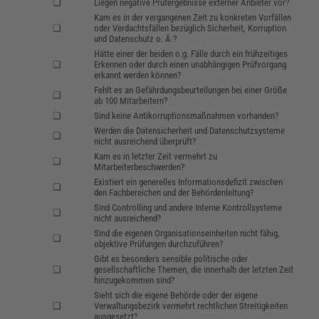
❏
Liegen negative Prüfergebnisse externer Anbieter vor?
Kam es in der vergangenen Zeit zu konkreten Vorfällen
❏
oder Verdachtsfällen bezüglich Sicherheit, Korruption
und Datenschutz o. Ä.?
Hätte einer der beiden o.g. Fälle durch ein frühzeitiges
❏
Erkennen oder durch einen unabhängigen Prüfvorgang
erkannt werden können?
Fehlt es an Gefährdungsbeurteilungen bei einer Größe
❏
ab 100 Mitarbeitern?
❏
Sind keine Antikorruptionsmaßnahmen vorhanden?
Werden die Datensicherheit und Datenschutzsysteme
❏
nicht ausreichend überprüft?
Kam es in letzter Zeit vermehrt zu
❏
Mitarbeiterbeschwerden?
Existiert ein generelles Informationsdefizit zwischen
❏
den Fachbereichen und der Behördenleitung?
Sind Controlling und andere Interne Kontrollsysteme
❏
nicht ausreichend?
Sind die eigenen Organisationseinheiten nicht fähig,
❏
objektive Prüfungen durchzuführen?
Gibt es besonders sensible politische oder
❏
gesellschaftliche Themen, die innerhalb der letzten Zeit
hinzugekommen sind?
Sieht sich die eigene Behörde oder der eigene
❏
Verwaltungsbezirk vermehrt rechtlichen Streitigkeiten
ausgesetzt?