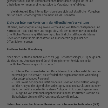
gewisser Druck auf die unterschiedlichen Behördenleitungen, da ihr laut
offiziellem Kommentar eine „gesteigerte Verantwortung“ obliege.
→
Viel diskutiert
: Eine Interne Revision eigne sich laut staatlichen Vorgaben
erst ab einer Behördengröße von mehr als 200 Beamten.
Ziele der Internen Revision in der öffentlichen Verwaltung
Effizienz, Kostenoptimierung sowie Vermeidung von Datenschutzpannen und
Korruption – das sind kurz und knapp die Ziele der Internen Revision in der
öffentlichen Verwaltung. Gleichzeitig sollen jährlich stattfindende Interne
Revisionen auch für ein Höchstmaß an Transparenz gegenüber der
Öffentlichkeit sorgen.
Probleme bei der Umsetzung
Nach einer Bestandaufnahme aus 2021 (vgl. Behördenspiegel, S. 9) zeigt sich
die derzeitige Umsetzung und Durchführung Interner Revisionen in der
öffentlichen Verwaltung noch zu gering:
Interne Revisionen habe laut Gutachten nicht in allen Institutionen den
notwendigen Stellenwert, die erforderliche organisatorische Anbindung
oder entsprechendes Personal.
Der Fokus der eigenen institutionellen Revision liege bislang weniger
auf der Analyse der eigentlichen Arbeitsprozesse und Strukturen, sondern
die Arbeitskräfte würden für anderen Aufgaben in Anspruch genommen.
Aufgrund von Personalknappheit und falscher Prioritäten komme die
Sicherheitsprüfung und Präventionsaufgabe oft zu kurz.
Unterschied zwischen Interner Revisiond und internem Kontrollsystem (IKS)