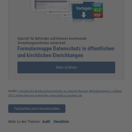
Speziell für Behörden und kleinere kommunale
Verwaltungseinheiten entwickelt:
Formularmappe Datenschutz in öffentlichen
und kirchlichen Einrichtungen
Mehr erfahren
Quellen:
Leitsätze des Bundesrechnungshofes zur Internen Revision
,
Behördenspiegel 2. Auflage
2021: Interne Revision in Begörden
,
www.publicus.boorberg.de
Fachartikel jetzt herunterladen
Mehr zu den Themen:
Audit
Checkliste