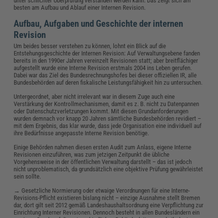
unter schlichter Überprüfung verstanden werden kann. Das zeigt sich am
besten am Aufbau und Ablauf einer Internen Revision.
Aufbau, Aufgaben und Geschichte der internen
Revision
Um beides besser verstehen zu können, lohnt ein Blick auf die
Entstehungsgeschichte der Internen Revision: Auf Verwaltungsebene fanden
bereits in den 1990er Jahren vereinzelt Revisionen statt; aber breitflächiger
aufgestellt wurde eine Interne Revision erstmals 2004 ins Leben gerufen.
Dabei war das Ziel des Bundesrechnungshofes bei dieser offiziellen IR, alle
Bundesbehörden auf deren fiskalische Leistungsfähigkeit hin zu untersuchen.
Untergeordnet, aber nicht irrelevant war in diesem Zuge auch eine
Verstärkung der Kontrollmechanismen, damit es z. B. nicht zu Datenpannen
oder Datenschutzverletzungen kommt. Mit diesen Grundanforderungen
wurden demnach vor knapp 20 Jahren sämtliche Bundesbehörden revidiert –
mit dem Ergebnis, das klar wurde, dass jede Organisation eine individuell auf
ihre Bedürfnisse angepasste Interne Revision benötige.
Einige Behörden nahmen diesen ersten Audit zum Anlass, eigene Interne
Revisionen einzuführen, was zum jetzigen Zeitpunkt die übliche
Vorgehensweise in der öffentlichen Verwaltung darstellt – das ist jedoch
nicht unproblematisch, da grundsätzlich eine objektive Prüfung gewährleistet
sein sollte.
→ Gesetzliche Normierung oder etwaige Verordnungen für eine Interne-
Revisions-Pflicht existieren bislang nicht – einzige Ausnahme stellt Bremen
dar, dort gilt seit 2012 gemäß Landeshaushaltsordnung eine Verpflichtung zur
Einrichtung Interner Revisionen. Dennoch besteht in allen Bundesländern ein