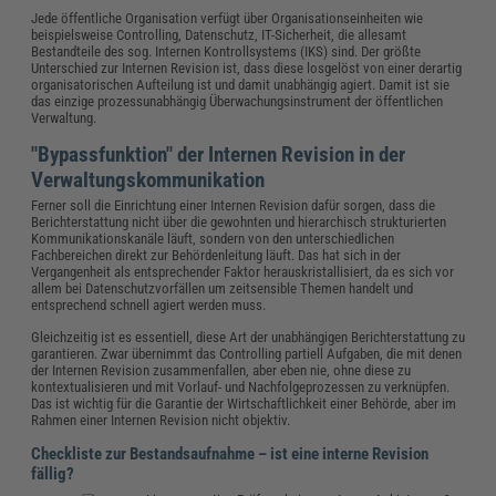
Jede öffentliche Organisation verfügt über Organisationseinheiten wie
beispielsweise Controlling, Datenschutz, IT-Sicherheit, die allesamt
Bestandteile des sog. Internen Kontrollsystems (IKS) sind. Der größte
Unterschied zur Internen Revision ist, dass diese losgelöst von einer derartig
organisatorischen Aufteilung ist und damit unabhängig agiert. Damit ist sie
das einzige prozessunabhängig Überwachungsinstrument der öffentlichen
Verwaltung.
"Bypassfunktion" der Internen Revision in der
Verwaltungskommunikation
Ferner soll die Einrichtung einer Internen Revision dafür sorgen, dass die
Berichterstattung nicht über die gewohnten und hierarchisch strukturierten
Kommunikationskanäle läuft, sondern von den unterschiedlichen
Fachbereichen direkt zur Behördenleitung läuft. Das hat sich in der
Vergangenheit als entsprechender Faktor herauskristallisiert, da es sich vor
allem bei Datenschutzvorfällen um zeitsensible Themen handelt und
entsprechend schnell agiert werden muss.
Gleichzeitig ist es essentiell, diese Art der unabhängigen Berichterstattung zu
garantieren. Zwar übernimmt das Controlling partiell Aufgaben, die mit denen
der Internen Revision zusammenfallen, aber eben nie, ohne diese zu
kontextualisieren und mit Vorlauf- und Nachfolgeprozessen zu verknüpfen.
Das ist wichtig für die Garantie der Wirtschaftlichkeit einer Behörde, aber im
Rahmen einer Internen Revision nicht objektiv.
Checkliste zur Bestandsaufnahme – ist eine interne Revision
fällig?