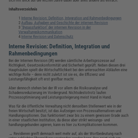
sich mit Blick auf die letzten Jahre dabei aber alles andere als einfach.
Inhaltsverzeichnis
Interne Revision: Definition, Integration und Rahmenbedingungen
Aufbau, Aufgaben und Geschichte der internen Revision
"Bypassfunktion" der internen Revision in der
Verwaltungskommunikation
Interne Revision und Datenschutz
Interne Revision: Definition, Integration und
Rahmenbedingungen
Bei der Internen Revision (IR) werden sämtliche Arbeitsprozesse auf
Richtigkeit, Gesetzeskonformität und Sicherheit geprüft. Neben diesen drei
Hauptsäulen spielt die Wirtschaftlichkeit bei den untersuchten Abläufen eine
wichtige Rolle – denn nicht zuletzt ist sie es, die Effizienz und
Leistungsfähigkeit oft erst greifbar macht.
Aber dennoch stehen bei der IR vor allem die Risikoanalyse und
Schadensreduzierung im Vordergrund. Nichtsdestotrotz laufen
Prozessoptimierung und Leistungssteigerung meist Hand in Hand.
Was für die öffentliche Verwaltung nicht denselben Stellenwert wie in der
freien Wirtschaft besitzt, ist das Aufzeigen von Prozessalternativen und
Handlungsoptionen. Das funktioniert zwar bis zu einem gewissen Grade auch
in einer staatlichen Institution, da diese aber strikt weisungs- und
handlungsgebunden agieren, kann es hier zu Komplikationen kommen.
→ Revidieren greift demnach weit mehr auf, als der Wortbedeutung nach