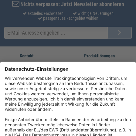
Nichts verpassen: Jetzt Newsletter abonnieren
aktuelles Fachwissen
wichtige Neuerungen
passgenaues Fachgebiet wählen
Kontakt
Produktlösungen
Sie erreichen uns unter:
FORUM Fachliteratur
AKADEMIE HERKERT
(08233) 38 11 23
Unsere Marken
service@forum-verlag.com
Mo-Do 07:30 - 17:00 Uhr
Fr 07:30 - 15:00 Uhr
Folgen Sie uns