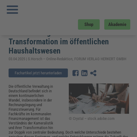
Sie sind hier:
Startseite
»
Fachwissen
»
Kommunales
»
Kameralistik und
kommunales Finanzmanagement: Tradition und Transformation im öffentlichen
Haushaltswesen
Kameralistik und kommunales
Shop
Akademie
Finanzmanagement: Tradition und
Transformation im öffentlichen
Haushaltswesen
03.04.2025 | S.Horsch – Online-Redaktion, FORUM VERLAG HERKERT GMBH
Fachartikel jetzt herunterladen
Die öffentliche Verwaltung in
Deutschland befindet sich in
einem kontinuierlichen
Wandel, insbesondere in der
Rechnungslegung und
Finanzsteuerung. Für
Fachkräfte im kommunalen
© Crystal – stock.adobe.com
Finanzmanagement ist das
Verständnis der Kameralistik
und ihrer Transformation hin
zur Doppik von zentraler Bedeutung. Doch welche Unterschiede bestehen
zwischen diesen Systemen, und welche Entwicklungen prägen die Zukunft des