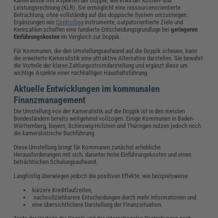
Kameralistik mit Aspekten der Doppik, wie etwa der Kosten- und
Leistungsrechnung (KLR). Sie ermöglicht eine ressourcenorientierte
Betrachtung, ohne vollständig auf das doppische System umzusteigen.
Ergänzungen wie
Controlling
-Instrumente, outputorientierte Ziele und
Kennzahlen schaffen eine fundierte Entscheidungsgrundlage bei
geringeren
Einführungskosten
im Vergleich zur Doppik.
Für Kommunen, die den Umstellungsaufwand auf die Doppik scheuen, kann
die erweiterte Kameralistik eine attraktive Alternative darstellen. Sie bewahrt
die Vorteile der klaren Zahlungsstromdarstellung und ergänzt diese um
wichtige Aspekte einer nachhaltigen Haushaltsführung.
Aktuelle Entwicklungen im kommunalen
Finanzmanagement
Die Umstellung von der Kameralistik auf die Doppik ist in den meisten
Bundesländern bereits weitgehend vollzogen. Einige Kommunen in Baden-
Württemberg, Bayern, Schleswig-Holstein und Thüringen nutzen jedoch noch
die kameralistische Buchführung.
Diese Umstellung bringt für Kommunen zunächst erhebliche
Herausforderungen mit sich, darunter hohe Einführungskosten und einen
beträchtlichen Schulungsaufwand.
Langfristig überwiegen jedoch die positiven Effekte, wie beispielsweise
kürzere Kreditlaufzeiten,
nachvollziehbarere Entscheidungen durch mehr Informationen und
eine übersichtlichere Darstellung der Finanzsituation.