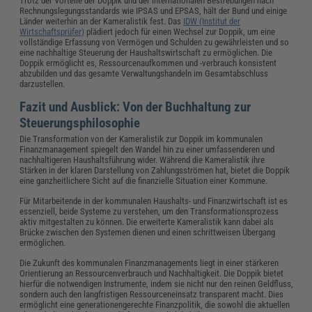
Trotz der Vorteile der Doppik und der internationalen Bestrebungen nach
Rechnungslegungsstandards wie IPSAS und EPSAS, hält der Bund und einige
Länder weiterhin an der Kameralistik fest. Das
IDW (Institut der
Wirtschaftsprüfer)
plädiert jedoch für einen Wechsel zur Doppik, um eine
vollständige Erfassung von Vermögen und Schulden zu gewährleisten und so
eine nachhaltige Steuerung der Haushaltswirtschaft zu ermöglichen. Die
Doppik ermöglicht es, Ressourcenaufkommen und -verbrauch konsistent
abzubilden und das gesamte Verwaltungshandeln im Gesamtabschluss
darzustellen.
Fazit und Ausblick: Von der Buchhaltung zur
Steuerungsphilosophie
Die Transformation von der Kameralistik zur Doppik im kommunalen
Finanzmanagement spiegelt den Wandel hin zu einer umfassenderen und
nachhaltigeren Haushaltsführung wider. Während die Kameralistik ihre
Stärken in der klaren Darstellung von Zahlungsströmen hat, bietet die Doppik
eine ganzheitlichere Sicht auf die finanzielle Situation einer Kommune.
Für Mitarbeitende in der kommunalen Haushalts- und Finanzwirtschaft ist es
essenziell, beide Systeme zu verstehen, um den Transformationsprozess
aktiv mitgestalten zu können. Die erweiterte Kameralistik kann dabei als
Brücke zwischen den Systemen dienen und einen schrittweisen Übergang
ermöglichen.
Die Zukunft des kommunalen Finanzmanagements liegt in einer stärkeren
Orientierung an Ressourcenverbrauch und Nachhaltigkeit. Die Doppik bietet
hierfür die notwendigen Instrumente, indem sie nicht nur den reinen Geldfluss,
sondern auch den langfristigen Ressourceneinsatz transparent macht. Dies
ermöglicht eine generationengerechte Finanzpolitik, die sowohl die aktuellen