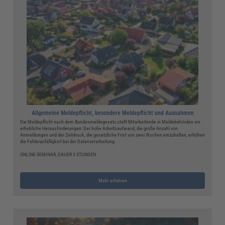
Allgemeine Meldepflicht, besondere Meldepflicht und Ausnahmen
Die Meldepflicht nach dem Bundesmeldegesetz stellt Mitarbeitende in Meldebehörden vor
erhebliche Herausforderungen: Der hohe Arbeitsaufwand, die große Anzahl von
Anmeldungen und der Zeitdruck, die gesetzliche Frist von zwei Wochen einzuhalten, erhöhen
die Fehleranfälligkeit bei der Datenverarbeitung.
ONLINE-SEMINAR, DAUER 3 STUNDEN
Mehr erfahren