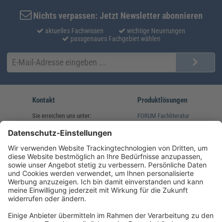
Nichts verpassen: Jetzt Newsletter abonnieren
aktuelles Fachwissen
wichtige Neuerungen
passgenaues Fachgebiet wählen
Kontakt
Produktlösungen
Sie erreichen uns unter:
FORUM Fachliteratur
AKADEMIE HERKERT
(08233) 38 11 23
Unsere Marken
service@forum-verlag.com
Mo-Do 07:30 - 17:00 Uhr
Fr 07:30 - 15:00 Uhr
Folgen Sie uns