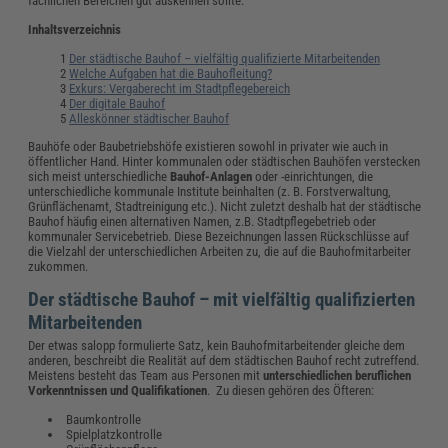
fachlichen Bereichen gut auskennen sollte.
Inhaltsverzeichnis
Der städtische Bauhof – vielfältig qualifizierte Mitarbeitenden
Welche Aufgaben hat die Bauhofleitung?
Exkurs: Vergaberecht im Stadtpflegebereich
Der digitale Bauhof
Alleskönner städtischer Bauhof
Bauhöfe oder Baubetriebshöfe existieren sowohl in privater wie auch in
öffentlicher Hand. Hinter kommunalen oder städtischen Bauhöfen verstecken
sich meist unterschiedliche
Bauhof-Anlagen
oder -einrichtungen, die
unterschiedliche kommunale Institute beinhalten (z. B. Forstverwaltung,
Grünflächenamt, Stadtreinigung etc.). Nicht zuletzt deshalb hat der städtische
Bauhof häufig einen alternativen Namen, z.B. Stadtpflegebetrieb oder
kommunaler Servicebetrieb. Diese Bezeichnungen lassen Rückschlüsse auf
die Vielzahl der unterschiedlichen Arbeiten zu, die auf die Bauhofmitarbeiter
zukommen.
Der städtische Bauhof – mit vielfältig qualifizierten
Mitarbeitenden
Der etwas salopp formulierte Satz, kein Bauhofmitarbeitender gleiche dem
anderen, beschreibt die Realität auf dem städtischen Bauhof recht zutreffend.
Meistens besteht das Team aus Personen mit
unterschiedlichen beruflichen
Vorkenntnissen und Qualifikationen
. Zu diesen gehören des Öfteren:
Baumkontrolle
Spielplatzkontrolle