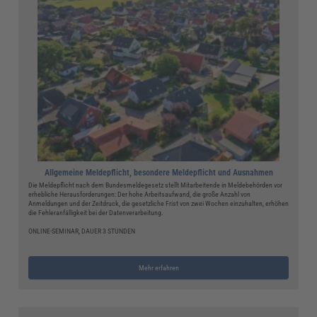
Allgemeine Meldepflicht, besondere Meldepflicht und Ausnahmen
Die Meldepflicht nach dem Bundesmeldegesetz stellt Mitarbeitende in Meldebehörden vor
erhebliche Herausforderungen: Der hohe Arbeitsaufwand, die große Anzahl von
Anmeldungen und der Zeitdruck, die gesetzliche Frist von zwei Wochen einzuhalten, erhöhen
die Fehleranfälligkeit bei der Datenverarbeitung.
ONLINE-SEMINAR, DAUER 3 STUNDEN
Mehr erfahren