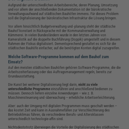
Aufgrund der unterschiedlichen Arbeitsbereiche, deren Planung, Umsetzung
und vor allem der anschließenden Dokumentation ist der bürokratische
Verwaltungsaufwand auf städtischen Bauhöfen immens. Für dieses Problem
soll die Digitalisierung der bürokratischen Infrastruktur die Lösung bringen.
Vor allem hinsichtlich Budgetverwaltung und -planung steht der städtische
Bauhof konstant in Rücksprache mit der Kommunalverwaltung und
Kämmerei. In vielen Bundesländern wurde in den letzten Jahren von
Kameralistik auf die doppelte Buchführung (Doppik) umgestellt und in diesem
Rahmen der Fiskus digitalisiert. Dementsprechend gestaltet es sich für die
städtischen Bauhöfe einfacher, auf die benötigten Konten digital zuzugreifen.
Welche Software-Programme kommen auf dem Bauhof zum
Einsatz?
Auf den meisten städtischen Bauhöfen gehören Software-Programme, die die
Arbeitszeiterfassung oder das Auftragsmanagement regeln, bereits zur
Grundausstattung.
Die Kunst bei weiterer Digitalisierung liegt darin,
nicht zu viele
unterschiedliche Programme
einzuführen und anschließend bedienen zu
müssen. Dennoch liefern einzelne Anwendungen – wie z. B.
Maschinensteuerung und -überwachung – erhebliche Arbeitserleichterung.
Aber: auch der Umgang mit digitalen Programmen muss geschult werden –
das kostet Zeit und kann in Ausnahmefällen zur Verschlechterung des
Betriebsklimas führen, da verschiedene Berufs- und Altersklassen
unterschiedlich technologie-affin sind.
Nichtsdestotrotz überwiegen die Vorteile der Digitalisierung des städtischen