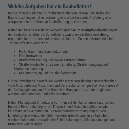
Welche Aufgaben hat ein Bauhofleiter?
Da die unterschiedlichen Aufgabenbereiche von Region und Größe des
Bauhofs abhängen, ist es schwierig eine allumfassende Auflistung aller
Aufgaben einer städtischen Bauhofleitung zu erstellen.
Neben den bereits erwähnten Arbeitsbereichen im
Stadtpflegebetrieb
agiert
der Bauhofleiter stets als Schnittstelle zwischen der Kreisverwaltung,
regionalen Institutionen und privaten Anbietern. Zu den unterschiedlichen
Tätigkeitsfeldern gehören z. B.:
Park-, Baum- und Spielplatzpflege
Friedhofswesen
Stadtentwässerung und Gewässerunterhaltung
Straßenkontrolle, Straßenunterhaltung, Straßenreinigung und
Straßenbeleuchtung
Müllentsorgung und Kreislaufwirtschaft
Für die jeweiligen Einsatzfelder werden witterungsabhängig unterschiedlich
viele Mitarbeitende, Maschinen und Gerätschaften eingesetzt. Auch diese Art
der Auftragsplanung und Arbeitsvorbereitung gehören zu den täglichen
Arbeiten des leitenden Bauhofmitarbeiters.
Neben Planung und Umsetzung kommen auf den Leiter eines städtischen
Bauhofs Personalanliegen, die Fuhrpark- und Maschinenpflege sowie
kaufmännische Arbeiten zu. Die Mitarbeiterversorgung rangiert von
Einarbeitungsanweisungen über Personalentwicklung hin zu täglichen,
wöchentlichen oder monatlichen Schichtplanungen, Urlaubsplanungen und
Krankheitsvertretungen.