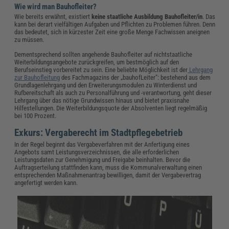
Wie wird man Bauhofleiter?
Wie bereits erwähnt, existiert
keine staatliche Ausbildung Bauhofleiter/in
. Das
kann bei derart vielfältigen Aufgaben und Pflichten zu Problemen führen. Denn
das bedeutet, sich in kürzester Zeit eine große Menge Fachwissen aneignen
zu müssen.
Dementsprechend sollten angehende Bauhofleiter auf nichtstaatliche
Weiterbildungsangebote zurückgreifen, um bestmöglich auf den
Berufseinstieg vorbereitet zu sein. Eine beliebte Möglichkeit ist der
Lehrgang
zur Bauhofleitung
des Fachmagazins der „bauhofLeiter": bestehend aus dem
Grundlagenlehrgang und den Erweiterungsmodulen zu Winterdienst und
Rufbereitschaft als auch zu Personalführung und -verantwortung, geht dieser
Lehrgang über das nötige Grundwissen hinaus und bietet praxisnahe
Hilfestellungen. Die Weiterbildungsquote der Absolventen liegt regelmäßig
bei 100 Prozent.
Exkurs: Vergaberecht im Stadtpflegebetrieb
In der Regel beginnt das Vergabeverfahren mit der Anfertigung eines
Angebots samt Leistungsverzeichnissen, die alle erforderlichen
Leistungsdaten zur Genehmigung und Freigabe beinhalten. Bevor die
Auftragserteilung stattfinden kann, muss die Kommunalverwaltung einen
entsprechenden Maßnahmenantrag bewilligen, damit der Vergabevertrag
angefertigt werden kann.