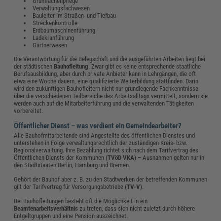
Grünflächenpflege
Verwaltungsfachwesen
Bauleiter im Straßen- und Tiefbau
Streckenkontrolle
Erdbaumaschinenführung
Ladekranführung
Gärtnerwesen
Die Verantwortung für die Belegschaft und die ausgeführten Arbeiten liegt bei
der städtischen
Bauhofleitung
. Zwar gibt es keine entsprechende staatliche
Berufsausbildung, aber durch private Anbieter kann in Lehrgängen, die oft
etwa eine Woche dauern, eine qualifizierte Weiterbildung stattfinden. Darin
wird den zukünftigen Bauhofleitern nicht nur grundlegende Fachkenntnisse
über die verschiedenen Teilbereiche des Arbeitsalltags vermittelt, sondern sie
werden auch auf die Mitarbeiterführung und die verwaltenden Tätigkeiten
vorbereitet.
Öffentlicher Dienst – was verdient ein Gemeindearbeiter?
Alle Bauhofmitarbeitende sind Angestellte des öffentlichen Dienstes und
unterstehen in Folge verwaltungsrechtlich der zuständigen Kreis- bzw.
Regionalverwaltung. Ihre Bezahlung richtet sich nach dem Tarifvertrag des
Öffentlichen Diensts der Kommunen (
TVöD VKA
) – Ausnahmen gelten nur in
den Stadtstaaten Berlin, Hamburg und Bremen.
Gehört der Bauhof aber z. B. zu den Stadtwerken der betreffenden Kommunen
gilt der Tarifvertrag für Versorgungsbetriebe (
TV-V
).
Bei Bauhofleitungen besteht oft die Möglichkeit in ein
Beamtenarbeitsverhältnis
zu treten, dass sich nicht zuletzt durch höhere
Entgeltgruppen und eine Pension auszeichnet.