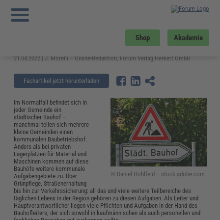
Sie sind hier:
Startseite
»
Fachwissen
»
Kommunales
»
Städtischer Bauhof:
Aufgaben und Pflichten des Bauhofleiters
Städtischer Bauhof: Aufgaben und
Shop
Akademie
Pflichten des Bauhofleiters
21.04.2022 | J. Morelli – Online-Redaktion, Forum Verlag Herkert GmbH
Fachartikel jetzt herunterladen
Im Normalfall befindet sich in
jeder Gemeinde ein
städtischer Bauhof –
manchmal teilen sich mehrere
kleine Gemeinden einen
kommunalen Baubetriebshof.
Anders als bei privaten
Lagerplätzen für Material und
Maschinen kommen auf diese
Bauhöfe weitere kommunale
© Daniel Hohlfeld – stock.adobe.com
Aufgabengebiete zu. Über
Grünpflege, Straßenerhaltung
bis hin zur Verkehrssicherung: all das und viele weitere Teilbereiche des
täglichen Lebens in der Region gehören zu diesen Aufgaben. Als Leiter und
Hauptverantwortlicher liegen viele Pflichten und Aufgaben in der Hand des
Bauhofleiters, der sich sowohl in kaufmännischen als auch personellen und