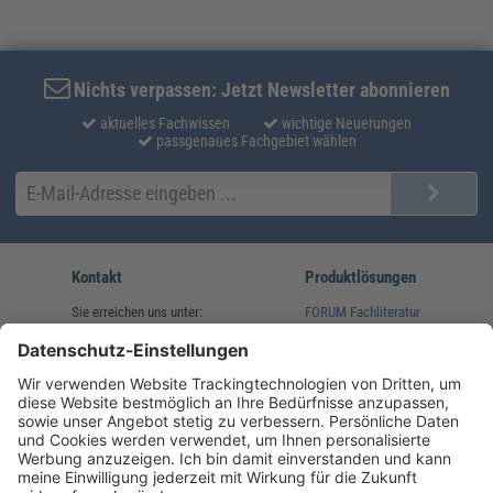
Nichts verpassen: Jetzt Newsletter abonnieren
aktuelles Fachwissen
wichtige Neuerungen
passgenaues Fachgebiet wählen
Kontakt
Produktlösungen
Sie erreichen uns unter:
FORUM Fachliteratur
AKADEMIE HERKERT
(08233) 38 11 23
Unsere Marken
service@forum-verlag.com
Mo-Do 07:30 - 17:00 Uhr
Fr 07:30 - 15:00 Uhr
Folgen Sie uns