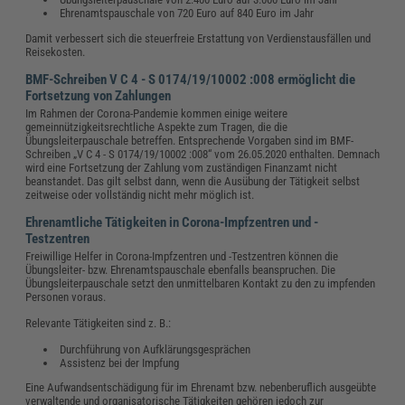
Ehrenamtspauschale von 720 Euro auf 840 Euro im Jahr
Damit verbessert sich die steuerfreie Erstattung von Verdienstausfällen und
Reisekosten.
BMF-Schreiben V C 4 - S 0174/19/10002 :008 ermöglicht die
Fortsetzung von Zahlungen
Im Rahmen der Corona-Pandemie kommen einige weitere
gemeinnützigkeitsrechtliche Aspekte zum Tragen, die die
Übungsleiterpauschale betreffen. Entsprechende Vorgaben sind im BMF-
Schreiben „V C 4 - S 0174/19/10002 :008“ vom 26.05.2020 enthalten. Demnach
wird eine Fortsetzung der Zahlung vom zuständigen Finanzamt nicht
beanstandet. Das gilt selbst dann, wenn die Ausübung der Tätigkeit selbst
zeitweise oder vollständig nicht mehr möglich ist.
Ehrenamtliche Tätigkeiten in Corona-Impfzentren und -
Testzentren
Freiwillige Helfer in Corona-Impfzentren und -Testzentren können die
Übungsleiter- bzw. Ehrenamtspauschale ebenfalls beanspruchen. Die
Übungsleiterpauschale setzt den unmittelbaren Kontakt zu den zu impfenden
Personen voraus.
Relevante Tätigkeiten sind z. B.:
Durchführung von Aufklärungsgesprächen
Assistenz bei der Impfung
Eine Aufwandsentschädigung für im Ehrenamt bzw. nebenberuflich ausgeübte
verwaltende und organisatorische Tätigkeiten gehören jedoch zur