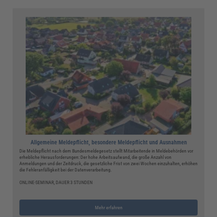
Allgemeine Meldepflicht, besondere Meldepflicht und Ausnahmen
Die Meldepflicht nach dem Bundesmeldegesetz stellt Mitarbeitende in Meldebehörden vor
erhebliche Herausforderungen: Der hohe Arbeitsaufwand, die große Anzahl von
Anmeldungen und der Zeitdruck, die gesetzliche Frist von zwei Wochen einzuhalten, erhöhen
die Fehleranfälligkeit bei der Datenverarbeitung.
ONLINE-SEMINAR, DAUER 3 STUNDEN
Mehr erfahren