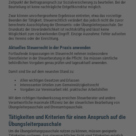
Zeitpunkt der Beitragsanspruch zur Sozialversicherung zu beurteilen. Bei der
Beurteilung ist keine nachträgliche Entgeltkorrektur möglich.
Zwar können unvorhergesehene Ergebnisse eintreten, etwa das vorzeitige
Beenden der Tätigkeit. Steuerrechtlich verändert das jedoch nicht die zuvor
berechnete Ausschöpfung der Ehrenamts- oder Übungsleiterpauschale. Der
Grundsatz der Unveränderlichkeit ist rechtskräftig und lässt keine
Möglichkeit zum rückwirkenden Eingriff. Einzige Ausnahme: Fehler aufseiten
des Vereins oder der Einrichtung.
Aktuelles Steuerrecht in der Praxis anwenden
Fortlaufende Anpassungen im Steuerrecht nehmen insbesondere
Dienstleister in der Steuerberatung in die Pflicht. Sie müssen sämtliche
behördlichen Vorgaben genau prüfen und tagesaktuell anwenden.
Damit sind Sie auf dem neuesten Stand zu:
Allen wichtigen Gesetzen und Erlassen
Interessanten Urteilen zum Gemeinnützigkeitsrecht
Vorgaben zur Vereinsarbeit inkl. praktischer Arbeitshilfen
Mit dem richtigen Handwerkszeug erreichen Steuerberater und andere
Verantwortliche maximale Effizienz bei der steuerlichen Bearbeitung von
Übungsleiterpauschale und Ehrenamtspauschale.
Tätigkeiten und Kriterien für einen Anspruch auf die
Übungsleiterpauschale
Um die Übungsleitungspauschale nutzen zu können, müssen geeignete
Tätigkeiten vorliegen. Aus steuerrechtlicher Sicht sind Tätigkeiten möglich