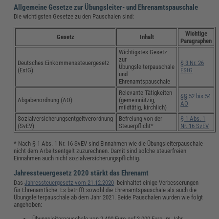
Allgemeine Gesetze zur Übungsleiter- und Ehrenamtspauschale
Die wichtigsten Gesetze zu den Pauschalen sind:
Wichtige
Gesetz
Inhalt
Paragraphen
Wichtigstes Gesetz
zur
Deutsches Einkommenssteuergesetz
§ 3 Nr. 26
Übungsleiterpauschale
(EstG)
EStG
und
Ehrenamtspauschale
Relevante Tätigkeiten
§§ 52 bis 54
Abgabenordnung (AO)
(gemeinnützig,
AO
mildtätig, kirchlich)
Sozialversicherungsentgeltverordnung
Befreiung von der
§ 1 Abs. 1
(SvEV)
Steuerpflicht*
Nr. 16 SvEV
* Nach § 1 Abs. 1 Nr. 16 SvEV sind Einnahmen wie die Übungsleiterpauschale
nicht dem Arbeitsentgelt zuzurechnen. Damit sind solche steuerfreien
Einnahmen auch nicht sozialversicherungspflichtig.
Jahressteuergesetz 2020 stärkt das Ehrenamt
Das
Jahressteuergesetz vom 21.12.2020
beinhaltet einige Verbesserungen
für Ehrenamtliche. Es betrifft sowohl die Ehrenamtspauschale als auch die
Übungsleiterpauschale ab dem Jahr 2021. Beide Pauschalen wurden wie folgt
angehoben:
Übungsleiterpauschale von 2.400 Euro auf 3.000 Euro im Jahr