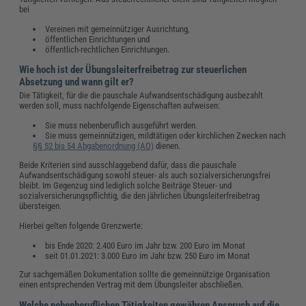
bei
Vereinen mit gemeinnütziger Ausrichtung,
öffentlichen Einrichtungen und
öffentlich-rechtlichen Einrichtungen.
Wie hoch ist der Übungsleiterfreibetrag zur steuerlichen
Absetzung und wann gilt er?
Die Tätigkeit, für die die pauschale Aufwandsentschädigung ausbezahlt
werden soll, muss nachfolgende Eigenschaften aufweisen:
Sie muss nebenberuflich ausgeführt werden.
Sie muss gemeinnützigen, mildtätigen oder kirchlichen Zwecken nach
§§ 52 bis 54 Abgabenordnung (AO)
dienen.
Beide Kriterien sind ausschlaggebend dafür, dass die pauschale
Aufwandsentschädigung sowohl steuer- als auch sozialversicherungsfrei
bleibt. Im Gegenzug sind lediglich solche Beiträge Steuer- und
sozialversicherungspflichtig, die den jährlichen Übungsleiterfreibetrag
übersteigen.
Hierbei gelten folgende Grenzwerte:
bis Ende 2020: 2.400 Euro im Jahr bzw. 200 Euro im Monat
seit 01.01.2021: 3.000 Euro im Jahr bzw. 250 Euro im Monat
Zur sachgemäßen Dokumentation sollte die gemeinnützige Organisation
einen entsprechenden Vertrag mit dem Übungsleiter abschließen.
Welche nebenberuflichen Tätigkeiten gewähren Anspruch auf die