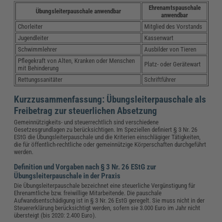
Ehrenamtspauschale
Übungsleiterpauschale anwendbar
anwendbar
Chorleiter
Mitglied des Vorstands
Jugendleiter
Kassenwart
Schwimmlehrer
Ausbilder von Tieren
Pflegekraft von Alten, Kranken oder Menschen
Platz- oder Gerätewart
mit Behinderung
Rettungssanitäter
Schriftführer
Kurzzusammenfassung: Übungsleiterpauschale als
Freibetrag zur steuerlichen Absetzung
Gemeinnützigkeits- und steuerrechtlich sind verschiedene
Gesetzesgrundlagen zu berücksichtigen. Im Speziellen definiert § 3 Nr. 26
EStG die Übungsleiterpauschale und die Kriterien einschlägiger Tätigkeiten,
die für öffentlich-rechtliche oder gemeinnützige Körperschaften durchgeführt
werden.
Definition und Vorgaben nach § 3 Nr. 26 EStG zur
Übungsleiterpauschale in der Praxis
Die Übungsleiterpauschale bezeichnet eine steuerliche Vergünstigung für
Ehrenamtliche bzw. freiwillige Mitarbeitende. Die pauschale
Aufwandsentschädigung ist in § 3 Nr. 26 EstG geregelt. Sie muss nicht in der
Steuererklärung berücksichtigt werden, sofern sie 3.000 Euro im Jahr nicht
übersteigt (bis 2020: 2.400 Euro).