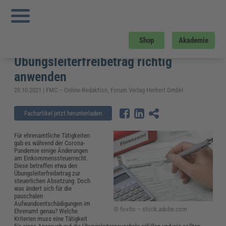
Sie sind hier:
Startseite
»
Fachwissen
»
Kommunales
»
Übungsleiterpauschale:
Gesetzesgrundlage zum Übungsleiterfreibetrag richtig anwenden
Übungsleiterpauschale:
Shop
Akademie
Gesetzesgrundlage zum
Übungsleiterfreibetrag richtig
anwenden
20.10.2021 | FMC – Online-Redaktion, Forum Verlag Herkert GmbH
Fachartikel jetzt herunterladen
Für ehrenamtliche Tätigkeiten
gab es während der Corona-
Pandemie einige Änderungen
am Einkommenssteuerrecht.
Diese betreffen etwa den
Übungsleiterfreibetrag zur
steuerlichen Absetzung. Doch
was ändert sich für die
pauschalen
Aufwandsentschädigungen im
© fovito – stock.adobe.com
Ehrenamt genau? Welche
Kriterien muss eine Tätigkeit