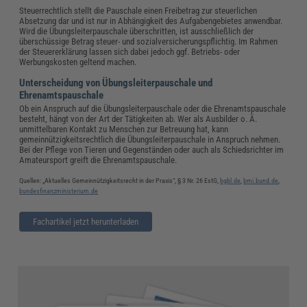
Steuerrechtlich stellt die Pauschale einen Freibetrag zur steuerlichen
Absetzung dar und ist nur in Abhängigkeit des Aufgabengebietes anwendbar.
Wird die Übungsleiterpauschale überschritten, ist ausschließlich der
überschüssige Betrag steuer- und sozialversicherungspflichtig. Im Rahmen
der Steuererklärung lassen sich dabei jedoch ggf. Betriebs- oder
Werbungskosten geltend machen.
Unterscheidung von Übungsleiterpauschale und
Ehrenamtspauschale
Ob ein Anspruch auf die Übungsleiterpauschale oder die Ehrenamtspauschale
besteht, hängt von der Art der Tätigkeiten ab. Wer als Ausbilder o. Ä.
unmittelbaren Kontakt zu Menschen zur Betreuung hat, kann
gemeinnützigkeitsrechtlich die Übungsleiterpauschale in Anspruch nehmen.
Bei der Pflege von Tieren und Gegenständen oder auch als Schiedsrichter im
Amateursport greift die Ehrenamtspauschale.
Quellen: „Aktuelles Gemeinnützigkeitsrecht in der Praxis“, § 3 Nr. 26 EstG,
bgbl.de
,
bmi.bund.de
,
bundesfinanzministerium.de
Fachartikel jetzt herunterladen