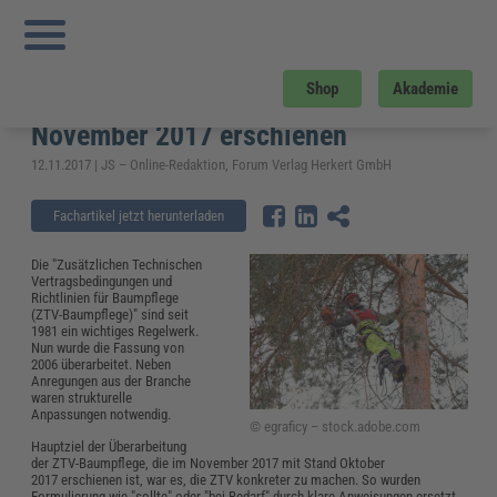
Sie sind hier:
Startseite
»
Fachwissen
»
Kommunales
»
Neue ZTV-Baumpflege ist
mit neuer Struktur und aktuellen Inhalten im November 2017 erschienen
Neue ZTV-Baumpflege ist mit neuer
Shop
Akademie
Struktur und aktuellen Inhalten im
November 2017 erschienen
12.11.2017 | JS – Online-Redaktion, Forum Verlag Herkert GmbH
Fachartikel jetzt herunterladen
Die "Zusätzlichen Technischen
Vertragsbedingungen und
Richtlinien für Baumpflege
(ZTV-Baumpflege)" sind seit
1981 ein wichtiges Regelwerk.
Nun wurde die Fassung von
2006 überarbeitet. Neben
Anregungen aus der Branche
waren strukturelle
Anpassungen notwendig.
© egraficy – stock.adobe.com
Hauptziel der Überarbeitung
der ZTV-Baumpflege, die im November 2017 mit Stand Oktober
2017 erschienen ist, war es, die ZTV konkreter zu machen. So wurden
Formulierung wie "sollte" oder "bei Bedarf" durch klare Anweisungen ersetzt,