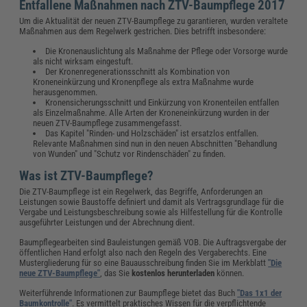
Entfallene Maßnahmen nach ZTV-Baumpflege 2017
Um die Aktualität der neuen ZTV-Baumpflege zu garantieren, wurden veraltete
Maßnahmen aus dem Regelwerk gestrichen. Dies betrifft insbesondere:
Die Kronenauslichtung als Maßnahme der Pflege oder Vorsorge wurde
als nicht wirksam eingestuft.
Der Kronenregenerationsschnitt als Kombination von
Kroneneinkürzung und Kronenpflege als extra Maßnahme wurde
herausgenommen.
Kronensicherungsschnitt und Einkürzung von Kronenteilen entfallen
als Einzelmaßnahme. Alle Arten der Kroneneinkürzung wurden in der
neuen ZTV-Baumpflege zusammengefasst.
Das Kapitel "Rinden- und Holzschäden" ist ersatzlos entfallen.
Relevante Maßnahmen sind nun in den neuen Abschnitten "Behandlung
von Wunden" und "Schutz vor Rindenschäden" zu finden.
Was ist ZTV-Baumpflege?
Die ZTV-Baumpflege ist ein Regelwerk, das Begriffe, Anforderungen an
Leistungen sowie Baustoffe definiert und damit als Vertragsgrundlage für die
Vergabe und Leistungsbeschreibung sowie als Hilfestellung für die Kontrolle
ausgeführter Leistungen und der Abrechnung dient.
Baumpflegearbeiten sind Bauleistungen gemäß VOB. Die Auftragsvergabe der
öffentlichen Hand erfolgt also nach den Regeln des Vergaberechts. Eine
Mustergliederung für so eine Bauausschreibung finden Sie im Merkblatt
"Die
neue ZTV-Baumpflege"
, das Sie
kostenlos herunterladen
können.
Weiterführende Informationen zur Baumpflege bietet das Buch
"Das 1x1 der
Baumkontrolle"
. Es vermittelt praktisches Wissen für die verpflichtende