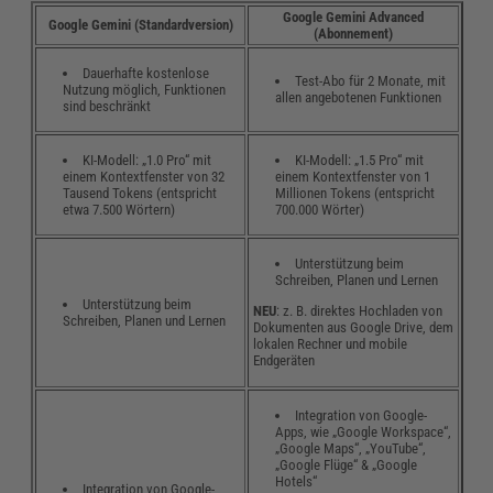
Google Gemini Advanced
Google Gemini (Standardversion)
(Abonnement)
Dauerhafte kostenlose
Test-Abo für 2 Monate, mit
Nutzung möglich, Funktionen
allen angebotenen Funktionen
sind beschränkt
KI-Modell: „1.0 Pro“ mit
KI-Modell: „1.5 Pro“ mit
einem Kontextfenster von 32
einem Kontextfenster von 1
Tausend Tokens (entspricht
Millionen Tokens (entspricht
etwa 7.500 Wörtern)
700.000 Wörter)
Unterstützung beim
Schreiben, Planen und Lernen
Unterstützung beim
NEU
: z. B. direktes Hochladen von
Schreiben, Planen und Lernen
Dokumenten aus Google Drive, dem
lokalen Rechner und mobile
Endgeräten
Integration von Google-
Apps, wie „Google Workspace“,
„Google Maps“, „YouTube“,
„Google Flüge“ & „Google
Hotels“
Integration von Google-