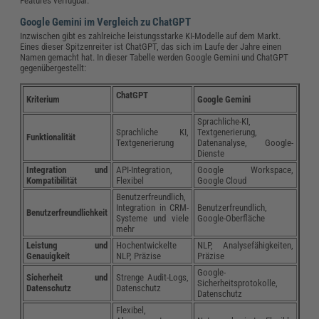
Features verfügbar.
Google Gemini im Vergleich zu ChatGPT
Inzwischen gibt es zahlreiche leistungsstarke KI-Modelle auf dem Markt.
Eines dieser Spitzenreiter ist ChatGPT, das sich im Laufe der Jahre einen
Namen gemacht hat. In dieser Tabelle werden Google Gemini und ChatGPT
gegenübergestellt:
ChatGPT
Kriterium
Google Gemini
Sprachliche-KI,
Sprachliche KI,
Textgenerierung,
Funktionalität
Textgenerierung
Datenanalyse, Google-
Dienste
Integration und
API-Integration,
Google Workspace,
Kompatibilität
Flexibel
Google Cloud
Benutzerfreundlich,
Integration in CRM-
Benutzerfreundlich,
Benutzerfreundlichkeit
Systeme und viele
Google-Oberfläche
mehr
Leistung und
Hochentwickelte
NLP, Analysefähigkeiten,
Genauigkeit
NLP, Präzise
Präzise
Google-
Sicherheit und
Strenge Audit-Logs,
Sicherheitsprotokolle,
Datenschutz
Datenschutz
Datenschutz
Flexibel,