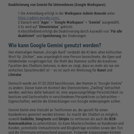
Deaktivierung von Gemini für Unternehmen (Google Workspace):
Die Anmeldung erfolgt in der
Workspace-Admin-Konsole
unter
https://admin.google.com/.
Danach wird "
Apps
" > "
Google Workspace
" > "
Gemini
" ausgewählt.
Es wird auf "
Dienststatus
" geklickt.
Abschließend erfolgt die Deaktivierung durch Auswahl von "
Für alle
deaktiviert
" und
Speicherung
der Änderungen.
Wie kann Google Gemini genutzt werden?
Den ehemaligen Namen „Google Bard“ verdankt die KI dem alten keltischen
Wort für „Dichter“, was ursprünglich eine Person bezeichnete, die Epen und
Heldenlieder vorgetragen hat. Die Wahl des Namens sollte die kreativen
Facetten des Chatbots betonen, in dem es zeigt, dass es mehr als nur ein
einfaches Sprachmodell ist – es ist auch ein Werkzeug für
Kunst
und
Literatur
.
Dennoch wurde am 07.02.2024 beschlossen, den Namen in "Google Gemini"
zu ändern. Dieser kann im Kontext des Sternzeichens „Zwilling“ betrachtet
werden, welches dafür bekannt ist, eine anpassungsfähige Persönlichkeit zu
besitzen und Sachverhalte in verschiedenen Perspektiven zu betrachten –
Eigenschaften, welche die Entwicklungen von Google widerspiegeln sollen.
Gemini bietet eine Vielzahl an Textformen an, die gezielt für einen
Kundenkreis generiert werden können. So macht der Chatbot es möglich,
sowohl
Gedichte
,
Songtexte
und
Skripte
zu verfassen als auch die
B2B-
Kommunikation
zu unterstützen. Es kann Musterschreiben an Kundinnen und
Kunden, potentielle Verkaufstexte und Blogbeiträge erstellen sowie den Ton
und die Stimmung entsprechend anpassen. Folgende Anpassungen können