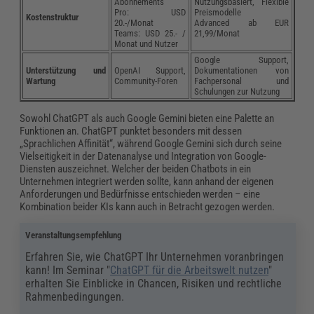
Abonnements
Nutzungsbasiert, Flexible
Pro: USD
Preismodelle
Kostenstruktur
20.-/Monat
Advanced ab EUR
Teams: USD 25.- /
21,99/Monat
Monat und Nutzer
Google Support,
Unterstützung und
OpenAI Support,
Dokumentationen von
Wartung
Community-Foren
Fachpersonal und
Schulungen zur Nutzung
Sowohl ChatGPT als auch Google Gemini bieten eine Palette an
Funktionen an. ChatGPT punktet besonders mit dessen
„Sprachlichen Affinität“, während Google Gemini sich durch seine
Vielseitigkeit in der Datenanalyse und Integration von Google-
Diensten auszeichnet. Welcher der beiden Chatbots in ein
Unternehmen integriert werden sollte, kann anhand der eigenen
Anforderungen und Bedürfnisse entschieden werden – eine
Kombination beider KIs kann auch in Betracht gezogen werden.
Veranstaltungsempfehlung
Erfahren Sie, wie ChatGPT Ihr Unternehmen voranbringen
kann! Im Seminar "
ChatGPT für die Arbeitswelt nutzen
"
erhalten Sie Einblicke in Chancen, Risiken und rechtliche
Rahmenbedingungen.