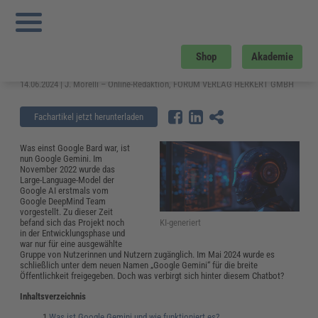
Sie sind hier:
Startseite
»
Fachwissen
»
Künstliche Intelligenz
»
Google Gemini –
Mehr als nur ein Tool für Unternehmen?
Google Gemini – Mehr als nur ein
Shop
Akademie
Tool für Unternehmen?
14.06.2024 | J. Morelli – Online-Redaktion, FORUM VERLAG HERKERT GMBH
Fachartikel jetzt herunterladen
Was einst Google Bard war, ist
nun Google Gemini. Im
November 2022 wurde das
Large-Language-Model der
Google AI erstmals vom
Google DeepMind Team
vorgestellt. Zu dieser Zeit
KI-generiert
befand sich das Projekt noch
in der Entwicklungsphase und
war nur für eine ausgewählte
Gruppe von Nutzerinnen und Nutzern zugänglich. Im Mai 2024 wurde es
schließlich unter dem neuen Namen „Google Gemini“ für die breite
Öffentlichkeit freigegeben. Doch was verbirgt sich hinter diesem Chatbot?
Inhaltsverzeichnis
Was ist Google Gemini und wie funktioniert es?