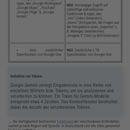
Apps, wie „Google Workspace“,
NEU
: Vorrangiger Zugriff auf
„Google Maps“, „YouTube“,
zukünftige und exklusive
„Google Flüge“ & „Google
Funktionen & Apps, wie:
Hotels“
„Veo“ (Video-Generator),
„Gems“ (KI-Experten, die Fragen aus
der Perspektive eines „Experten“ z.
B. Manager, beantworten)
„Imagine 3“ (Text zu Bild Generator)
Kein zusätzlicher
NEU
: Zusätzliche 2 TB
Speicherplatz von Google One
Speicherplatz von Google One
Definition von Tokens:
Google Gemini zerlegt Eingabetexte in eine Reihe von
einzelnen Wörtern bzw. Tokens, um sie analysieren und
verarbeiten zu können. Ein Token für Gemini-Modelle
entspricht etwa 4 Zeichen. Das Kontextfenster beinhaltet
dabei die Anzahl der verarbeiteten Tokens.
→ Die Verfügbarkeit bestimmter
Funktionen
der verschiedenen KI-Modellen,
variiert je nach Region und Sprache. In Deutschland
sind
alle oben genannten