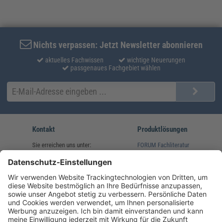
Nichts verpassen: Jetzt Newsletter abonnieren
aktuelles Fachwissen
wichtige Neuerungen
passgenaues Fachgebiet wählen
Kontakt
Produktlösungen
Sie erreichen uns unter:
FORUM Fachliteratur
AKADEMIE HERKERT
(08233) 38 11 23
Unsere Marken
service@forum-verlag.com
Mo-Do 07:30 - 17:00 Uhr
Fr 07:30 - 15:00 Uhr
Folgen Sie uns