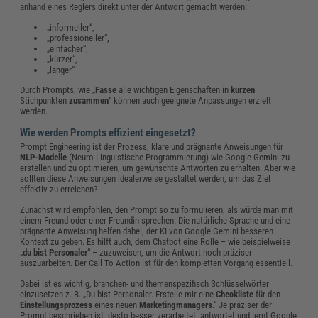
anhand eines Reglers direkt unter der Antwort gemacht werden:
„informeller“,
„professioneller“,
„einfacher“,
„kürzer“,
„länger“
Durch Prompts, wie „
Fasse
alle wichtigen Eigenschaften in
kurzen
Stichpunkten
zusammen
“ können auch geeignete Anpassungen erzielt
werden.
Wie werden Prompts effizient eingesetzt?
Prompt Engineering ist der Prozess, klare und prägnante Anweisungen für
NLP-Modelle
(Neuro-Linguistische-Programmierung) wie Google Gemini zu
erstellen und zu optimieren, um gewünschte Antworten zu erhalten. Aber wie
sollten diese Anweisungen idealerweise gestaltet werden, um das Ziel
effektiv zu erreichen?
Zunächst wird empfohlen, den Prompt so zu formulieren, als würde man mit
einem Freund oder einer Freundin sprechen. Die natürliche Sprache und eine
prägnante Anweisung helfen dabei, der KI von Google Gemini besseren
Kontext zu geben. Es hilft auch, dem Chatbot eine Rolle – wie beispielweise
„
du bist Personaler
“ – zuzuweisen, um die Antwort noch präziser
auszuarbeiten. Der Call To Action ist für den kompletten Vorgang essentiell.
Dabei ist es wichtig, branchen- und themenspezifisch Schlüsselwörter
einzusetzen z. B. „Du bist Personaler. Erstelle mir eine
Checkliste
für den
Einstellungsprozess
eines neuen
Marketingmanagers
.“ Je präziser der
Prompt beschrieben ist, desto besser verarbeitet, antwortet und lernt Google