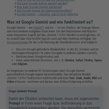
Wie kann Google Gemini genutzt werden?
Was kann Google Gemini Advanced?
Hat Google Gemini ein Datenschutzproblem?
Google Gemini – vielseitig, jedoch nicht fehlerfrei
Was ist Google Gemini und wie funktioniert es?
Google Gemini – wie
ChatGPT
und Co. – ist ein Chatbot, der Dialoge führen
und verschiedene Aufgaben lösen kann. Um den Nutzerinnen und Nutzern
einen bequemen Zugriff auf das „Gemini 1.5 Pro“-Modell zu ermöglichen, ist
es sowohl über eine mobile App als auch auf dem Desktop verfügbar. Die
Voraussetzungen
für die volle Nutzung der Standardversion sind lediglich:
Das von Google geforderte Mindestalter: in der EU, Schweiz und im
Vereinigten Königreich 18 Jahre (Vorgabe in anderen Ländern variiert),
Besitzen eines Google-Kontos und
eines unterstützten Browsers, wie z. B.
Chrome
,
Safari
,
Firefox
,
Opera
oder
Edgium
.
Im Gegensatz zu anderen KI-Technologien nutzt Google Gemini
ausschließlich Google-eigene Sprachmodelle. Das aktuellste Modell
„Gemini 1.5 Pro“ funktioniert multimodal und kann
Text
,
Code
,
Audio
,
Bild
und
Video
erfassen, verstehen und daraus eine Schlussfolgerung erstellen.
Frage-Antwort-Prompt
Damit der Chatbot antworten kann, muss ein sogenannter
Prompt
in Form einer Frage bzw. Aufforderung in das
Eingabefeld eingegeben werden. Die daraufhin generierte