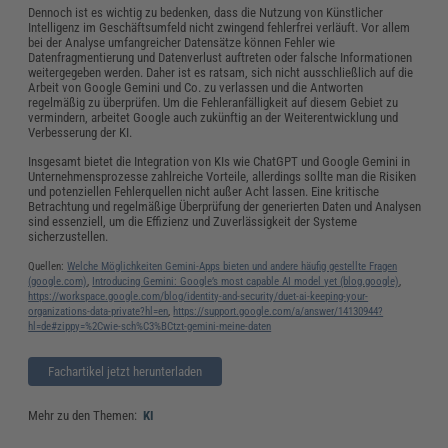
Dennoch ist es wichtig zu bedenken, dass die Nutzung von Künstlicher
Intelligenz im Geschäftsumfeld nicht zwingend fehlerfrei verläuft. Vor allem
bei der Analyse umfangreicher Datensätze können Fehler wie
Datenfragmentierung und Datenverlust auftreten oder falsche Informationen
weitergegeben werden. Daher ist es ratsam, sich nicht ausschließlich auf die
Arbeit von Google Gemini und Co. zu verlassen und die Antworten
regelmäßig zu überprüfen. Um die Fehleranfälligkeit auf diesem Gebiet zu
vermindern, arbeitet Google auch zukünftig an der Weiterentwicklung und
Verbesserung der KI.
Insgesamt bietet die Integration von KIs wie ChatGPT und Google Gemini in
Unternehmensprozesse zahlreiche Vorteile, allerdings sollte man die Risiken
und potenziellen Fehlerquellen nicht außer Acht lassen. Eine kritische
Betrachtung und regelmäßige Überprüfung der generierten Daten und Analysen
sind essenziell, um die Effizienz und Zuverlässigkeit der Systeme
sicherzustellen.
Quellen:
Welche Möglichkeiten Gemini-Apps bieten und andere häufig gestellte Fragen
(google.com)
,
Introducing Gemini: Google’s most capable AI model yet (blog.google)
,
https://workspace.google.com/blog/identity-and-security/duet-ai-keeping-your-
organizations-data-private?hl=en
,
https://support.google.com/a/answer/14130944?
hl=de#zippy=%2Cwie-sch%C3%BCtzt-gemini-meine-daten
Fachartikel jetzt herunterladen
Mehr zu den Themen:
KI