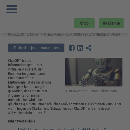
Sie sind hier:
Startseite
»
Fachwissen
»
Künstliche Intelligenz
»
Was kann oder
darf ChatGPT und ist er unfehlbar?
Was kann oder darf ChatGPT und ist
Shop
Akademie
er unfehlbar?
05.06.2023 | J. Morelli – Online-Redaktion, FORUM VERLAG HERKERT GMBH
Fachartikel jetzt herunterladen
ChatGPT ist ein
informationsgestützter
virtueller Assistent, der
Benutzer im gemeinsamen
Dialog unterstützt.
Mittlerweile ist die künstliche
Intelligenz bereits so gut
© BPawesome – stock.adobe.com
geworden, dass sie in ihrer
Argumentation immer
menschlicher wird, aber
gleichzeitig auf ein unmenschliches Maß an Wissen zurückgreifen kann. Aber
worin liegen die Stärken und Schwächen von ChatGPT und sind dessen
Antworten stets korrekt?
Inhaltsverzeichnis
Softskills par excellence: ein Ass oder ChatGPT im Ärmel?