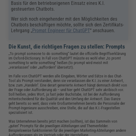
Basis für den betriebseigenen Einsatz eines K.I.
gesteuerten Chatbots.
Wer sich noch eingehender mit den Möglichkeiten des
Chatbots beschäftigen möchte, sollte sich den Zertifikats-
Lehrgang „
Prompt Engineer für ChatGPT
“ anschauen.
Die Kunst, die richtigen Fragen zu stellen: Prompts
„To prompt someone to do something“ lautet die offizielle Begriffserklärung
im Oxford-Dictionary. In Fall von ChatGPT müsste es wohl eher „to promt
something to write something“ heißen (to prompt wird meist mit
„veranlassen“ oder „auffordern“ übersetzt).
Im Falle von ChatGPT werden alle Eingaben, Wörter und Sätze in das Chat-
Tool als Prompt verstanden, denn sie veranlassen die K.I. zu einer Antwort,
bzw. zum „Handeln“. Eine derart generierte Antwort hängt demnach direkt von
der Frage oder Aufforderung ab – und hier geht ChatGPT sehr akribisch vor.
Soll heißen, jedes Wort, ja fast jeder Buchstabe, ist bei der Aufforderung
mitentscheidend für die Qualität und den Umfang der Antwort. Das Ganze
geht bereits so weit, dass viele Großunternehmen bereits die Personalie der
Prompt-Ingenieure ausschreiben, eine Stelle, die auf das K.I.-Fragestellen
spezialisiert ist.
Was Unternehmen bereits jetzt machen (sollten), ist das Sammeln von
„guten“ Prompts für die jeweiligen Abteilungen und Themenfelder.
Beispielsweise funktionieren für die jeweiligen Marketing-Abteilungen andere
Aufforderungen als im Vertrieb oder der Herstellung.