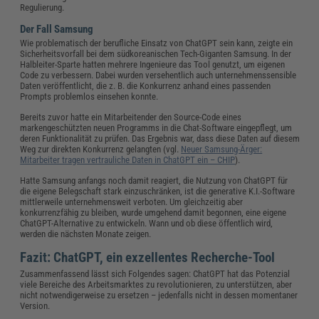
Regulierung.
Der Fall Samsung
Wie problematisch der berufliche Einsatz von ChatGPT sein kann, zeigte ein
Sicherheitsvorfall bei dem südkoreanischen Tech-Giganten Samsung. In der
Halbleiter-Sparte hatten mehrere Ingenieure das Tool genutzt, um eigenen
Code zu verbessern. Dabei wurden versehentlich auch unternehmenssensible
Daten veröffentlicht, die z. B. die Konkurrenz anhand eines passenden
Prompts problemlos einsehen konnte.
Bereits zuvor hatte ein Mitarbeitender den Source-Code eines
markengeschützten neuen Programms in die Chat-Software eingepflegt, um
deren Funktionalität zu prüfen. Das Ergebnis war, dass diese Daten auf diesem
Weg zur direkten Konkurrenz gelangten (vgl.
Neuer Samsung-Ärger:
Mitarbeiter tragen vertrauliche Daten in ChatGPT ein – CHIP
).
Hatte Samsung anfangs noch damit reagiert, die Nutzung von ChatGPT für
die eigene Belegschaft stark einzuschränken, ist die generative K.I.-Software
mittlerweile unternehmensweit verboten. Um gleichzeitig aber
konkurrenzfähig zu bleiben, wurde umgehend damit begonnen, eine eigene
ChatGPT-Alternative zu entwickeln. Wann und ob diese öffentlich wird,
werden die nächsten Monate zeigen.
Fazit: ChatGPT, ein exzellentes Recherche-Tool
Zusammenfassend lässt sich Folgendes sagen: ChatGPT hat das Potenzial
viele Bereiche des Arbeitsmarktes zu revolutionieren, zu unterstützen, aber
nicht notwendigerweise zu ersetzen – jedenfalls nicht in dessen momentaner
Version.