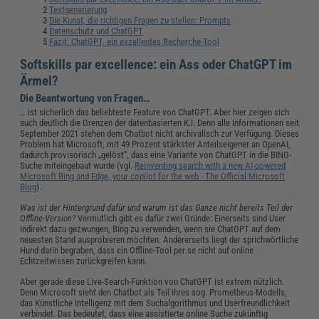
Textgenerierung
Die Kunst, die richtigen Fragen zu stellen: Prompts
Datenschutz und ChatGPT
Fazit: ChatGPT, ein exzellentes Recherche-Tool
Softskills par excellence: ein Ass oder ChatGPT im
Ärmel?
Die Beantwortung von Fragen…
… ist sicherlich das beliebteste Feature von ChatGPT. Aber hier zeigen sich
auch deutlich die Grenzen der datenbasierten K.I. Denn alle Informationen seit
September 2021 stehen dem Chatbot nicht archivalisch zur Verfügung. Dieses
Problem hat Microsoft, mit 49 Prozent stärkster Anteilseigener an OpenAI,
dadurch provisorisch „gelöst“, dass eine Variante von ChatGPT in die BING-
Suche miteingebaut wurde (vgl.
Reinventing search with a new AI-powered
Microsoft Bing and Edge, your copilot for the web - The Official Microsoft
Blog
).
Was ist der Hintergrund dafür und warum ist das Ganze nicht bereits Teil der
Offline-Version?
Vermutlich gibt es dafür zwei Gründe: Einerseits sind User
indirekt dazu gezwungen, Bing zu verwenden, wenn sie ChatGPT auf dem
neuesten Stand ausprobieren möchten. Andererseits liegt der sprichwörtliche
Hund darin begraben, dass ein Offline-Tool per se nicht auf online
Echtzeitwissen zurückgreifen kann.
Aber gerade diese Live-Search-Funktion von ChatGPT ist extrem nützlich.
Denn Microsoft sieht den Chatbot als Teil ihres sog. Prometheus-Modells,
das Künstliche Intelligenz mit dem Suchalgorithmus und Userfreundlichkeit
verbindet. Das bedeutet, dass eine assistierte online Suche zukünftig