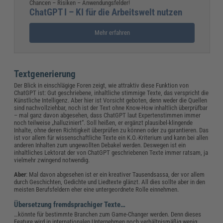
Chancen – Risiken – Anwendungsfelder!
ChatGPT I – KI für die Arbeitswelt nutzen
Mehr erfahren
Textgenerierung
Der Blick in einschlägige Foren zeigt, wie attraktiv diese Funktion von
ChatGPT ist: Gut geschriebene, inhaltliche stimmige Texte, das verspricht die
Künstliche Intelligenz. Aber hier ist Vorsicht geboten, denn weder die Quellen
sind nachvollziehbar, noch ist der Text ohne Know-How inhaltlich überprüfbar
– mal ganz davon abgesehen, dass ChatGPT laut Expertenstimmen immer
noch teilweise „halluziniert“. Soll heißen, er ergänzt plausibel-klingende
Inhalte, ohne deren Richtigkeit überprüfen zu können oder zu garantieren. Das
ist vor allem für wissenschaftliche Texte ein K.O.-Kriterium und kann bei allen
anderen Inhalten zum ungewollten Debakel werden. Deswegen ist ein
inhaltliches Lektorat der von ChatGPT geschriebenen Texte immer ratsam, ja
vielmehr zwingend notwendig.
Aber
: Mal davon abgesehen ist er ein kreativer Tausendsassa, der vor allem
durch Geschichten, Gedichte und Liedtexte glänzt. All dies sollte aber in den
meisten Berufsfeldern eher eine untergeordnete Rolle einnehmen.
Übersetzung fremdsprachiger Texte…
…könnte für bestimmte Branchen zum Game-Changer werden. Denn dieses
Feature wird in internationalen Unternehmen noch verhältnismäßig wenig