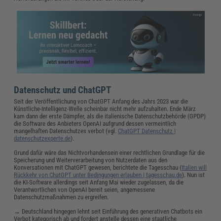
Datenschutz und ChatGPT
Seit der Veröffentlichung von ChatGPT Anfang des Jahrs 2023 war die
Künstliche-Intelligenz-Welle scheinbar nicht mehr aufzuhalten. Ende März
kam dann der erste Dämpfer, als die italienische Datenschutzbehörde (GPDP)
die Software des Anbieters OpenAI aufgrund dessen vermeintlich
mangelhaften Datenschutzes verbot (vgl.
ChatGPT Datenschutz |
datenschutzexperte.de
).
Grund dafür wäre das Nichtvorhandensein einer rechtlichen Grundlage für die
Speicherung und Weiterverarbeitung von Nutzerdaten aus den
Konversationen mit ChatGPT gewesen, berichtete die Tagesschau (
Italien will
Rückkehr von ChatGPT unter Bedingungen erlauben | tagesschau.de
). Nun ist
die KI-Software allerdings seit Anfang Mai wieder zugelassen, da die
Verantwortlichen von OpenAI bereit seien, angemessene
Datenschutzmaßnahmen zu ergreifen.
→ Deutschland hingegen lehnt seit Einführung des generativen Chatbots ein
Verbot kategorisch ab und fordert anstelle dessen eine staatliche