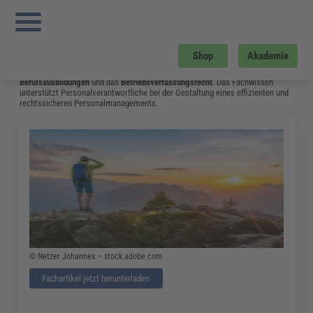
Sie sind hier:
Startseite
»
Fachwissen
»
Personalmanagement
»
Betriebliche
Gesundheitsförderung Einfach Erklärt – Definition, Beispiele und
Steuerbefreiung
»
Seite 1
Personalmanagement
Shop
Akademie
Dieser Bereich informiert über das aktuelle
Arbeitsrecht
, die Organisation von
Berufsausbildungen
und das
Betriebsverfassungsrecht
. Das Fachwissen
unterstützt Personalverantwortliche bei der Gestaltung eines effizienten und
rechtssicheren Personalmanagements.
© Netzer Johannes – stock.adobe.com
Fachartikel jetzt herunterladen