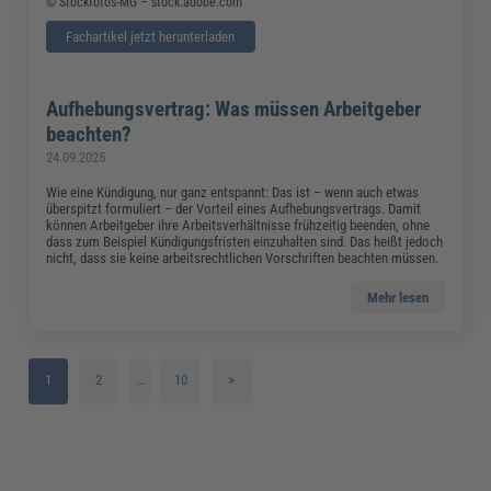
© Stockfotos-MG – stock.adobe.com
Fachartikel jetzt herunterladen
Aufhebungsvertrag: Was müssen Arbeitgeber
beachten?
24.09.2025
Wie eine Kündigung, nur ganz entspannt: Das ist – wenn auch etwas
überspitzt formuliert – der Vorteil eines Aufhebungsvertrags. Damit
können Arbeitgeber ihre Arbeitsverhältnisse frühzeitig beenden, ohne
dass zum Beispiel Kündigungsfristen einzuhalten sind. Das heißt jedoch
nicht, dass sie keine arbeitsrechtlichen Vorschriften beachten müssen.
Mehr lesen
1
2
…
10
>
3
4