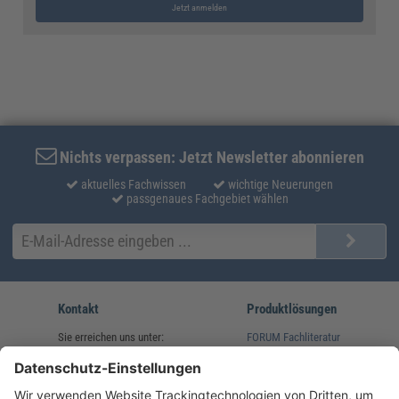
Jetzt anmelden
Nichts verpassen: Jetzt Newsletter abonnieren
aktuelles Fachwissen
wichtige Neuerungen
passgenaues Fachgebiet wählen
Kontakt
Produktlösungen
Sie erreichen uns unter:
FORUM Fachliteratur
AKADEMIE HERKERT
(08233) 38 11 23
Unsere Marken
service@forum-verlag.com