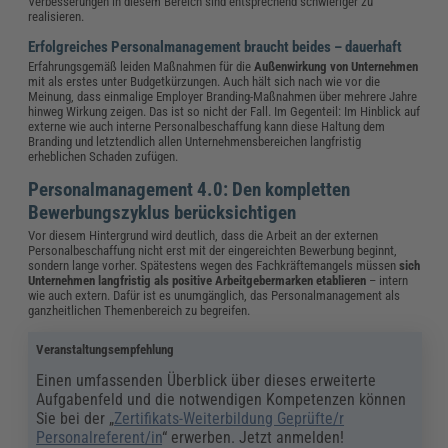
Verbesserungen in diesem Bereich sind entsprechend schwieriger zu
realisieren.
Erfolgreiches Personalmanagement braucht beides – dauerhaft
Erfahrungsgemäß leiden Maßnahmen für die
Außenwirkung von Unternehmen
mit als erstes unter Budgetkürzungen. Auch hält sich nach wie vor die
Meinung, dass einmalige Employer Branding-Maßnahmen über mehrere Jahre
hinweg Wirkung zeigen. Das ist so nicht der Fall. Im Gegenteil: Im Hinblick auf
externe wie auch interne Personalbeschaffung kann diese Haltung dem
Branding und letztendlich allen Unternehmensbereichen langfristig
erheblichen Schaden zufügen.
Personalmanagement 4.0: Den kompletten
Bewerbungszyklus berücksichtigen
Vor diesem Hintergrund wird deutlich, dass die Arbeit an der externen
Personalbeschaffung nicht erst mit der eingereichten Bewerbung beginnt,
sondern lange vorher. Spätestens wegen des Fachkräftemangels müssen
sich
Unternehmen langfristig als positive Arbeitgebermarken etablieren
– intern
wie auch extern. Dafür ist es unumgänglich, das Personalmanagement als
ganzheitlichen Themenbereich zu begreifen.
Veranstaltungsempfehlung
Einen umfassenden Überblick über dieses erweiterte
Aufgabenfeld und die notwendigen Kompetenzen können
Sie bei der „
Zertifikats-Weiterbildung Geprüfte/r
Personalreferent/in
“ erwerben. Jetzt anmelden!