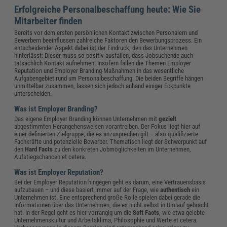
Erfolgreiche Personalbeschaffung heute: Wie Sie
Mitarbeiter finden
Bereits vor dem ersten persönlichen Kontakt zwischen Personalern und
Bewerbern beeinflussen zahlreiche Faktoren den Bewerbungsprozess. Ein
entscheidender Aspekt dabei ist der Eindruck, den das Unternehmen
hinterlässt: Dieser muss so positiv ausfallen, dass Jobsuchende auch
tatsächlich Kontakt aufnehmen. Insofern fallen die Themen Employer
Reputation und Employer Branding-Maßnahmen in das wesentliche
Aufgabengebiet rund um Personalbeschaffung. Die beiden Begriffe hängen
unmittelbar zusammen, lassen sich jedoch anhand einiger Eckpunkte
unterscheiden.
Was ist Employer Branding?
Das eigene Employer Branding können Unternehmen mit
gezielt
abgestimmten Herangehensweisen vorantreiben. Der Fokus liegt hier auf
einer definierten Zielgruppe, die es anzusprechen gilt – also qualifizierte
Fachkräfte und potenzielle Bewerber. Thematisch liegt der Schwerpunkt auf
den
Hard Facts
zu den konkreten Jobmöglichkeiten im Unternehmen,
Aufstiegschancen et cetera.
Was ist Employer Reputation?
Bei der Employer Reputation hingegen geht es darum, eine Vertrauensbasis
aufzubauen – und diese basiert immer auf der Frage, wie
authentisch
ein
Unternehmen ist. Eine entsprechend große Rolle spielen dabei gerade die
Informationen über das Unternehmen, die es nicht selbst in Umlauf gebracht
hat. In der Regel geht es hier vorrangig um die
Soft Facts
, wie etwa gelebte
Unternehmenskultur und Arbeitsklima, Philosophie und Werte et cetera.