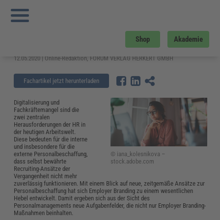
Sie sind hier:
Startseite
»
Fachwissen
»
Personalmanagement
»
Wie Employer
Branding-Maßnahmen die Personalbeschaffung erleichtern
Wie Employer Branding-Maßnahmen
Shop
Akademie
die Personalbeschaffung erleichtern
12.05.2020 | Online-Redaktion, FORUM VERLAG HERKERT GMBH
Fachartikel jetzt herunterladen
Digitalisierung und
Fachkräftemangel sind die
zwei zentralen
Herausforderungen der HR in
der heutigen Arbeitswelt.
Diese bedeuten für die interne
und insbesondere für die
© iana_kolesnikova –
externe Personalbeschaffung,
stock.adobe.com
dass selbst bewährte
Recruiting-Ansätze der
Vergangenheit nicht mehr
zuverlässig funktionieren. Mit einem Blick auf neue, zeitgemäße Ansätze zur
Personalbeschaffung hat sich Employer Branding zu einem wesentlichen
Hebel entwickelt. Damit ergeben sich aus der Sicht des
Personalmanagements neue Aufgabenfelder, die nicht nur Employer Branding-
Maßnahmen beinhalten.