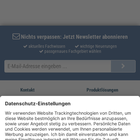
Nichts verpassen: Jetzt Newsletter abonnieren
aktuelles Fachwissen
wichtige Neuerungen
passgenaues Fachgebiet wählen
Kontakt
Produktlösungen
Sie erreichen uns unter:
FORUM Fachliteratur
AKADEMIE HERKERT
(08233) 38 11 23
Unsere Marken
service@forum-verlag.com
Mo-Do 07:30 - 17:00 Uhr
Fr 07:30 - 15:00 Uhr