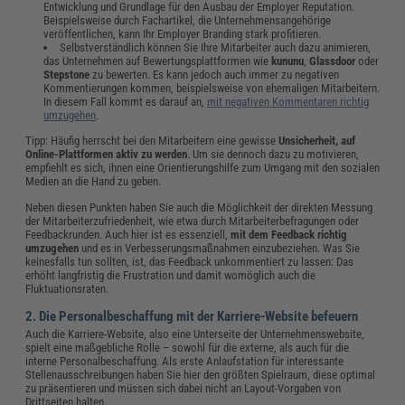
Entwicklung und Grundlage für den Ausbau der Employer Reputation.
Beispielsweise durch Fachartikel, die Unternehmensangehörige
veröffentlichen, kann Ihr Employer Branding stark profitieren.
Selbstverständlich können Sie Ihre Mitarbeiter auch dazu animieren,
das Unternehmen auf Bewertungsplattformen wie
kununu
,
Glassdoor
oder
Stepstone
zu bewerten. Es kann jedoch auch immer zu negativen
Kommentierungen kommen, beispielsweise von ehemaligen Mitarbeitern.
In diesem Fall kommt es darauf an,
mit negativen Kommentaren richtig
umzugehen
.
Tipp: Häufig herrscht bei den Mitarbeitern eine gewisse
Unsicherheit, auf
Online-Plattformen aktiv zu werden
. Um sie dennoch dazu zu motivieren,
empfiehlt es sich, ihnen eine Orientierungshilfe zum Umgang mit den sozialen
Medien an die Hand zu geben.
Neben diesen Punkten haben Sie auch die Möglichkeit der direkten Messung
der Mitarbeiterzufriedenheit, wie etwa durch Mitarbeiterbefragungen oder
Feedbackrunden. Auch hier ist es essenziell,
mit dem Feedback richtig
umzugehen
und es in Verbesserungsmaßnahmen einzubeziehen. Was Sie
keinesfalls tun sollten, ist, das Feedback unkommentiert zu lassen: Das
erhöht langfristig die Frustration und damit womöglich auch die
Fluktuationsraten.
2. Die Personalbeschaffung mit der Karriere-Website befeuern
Auch die Karriere-Website, also eine Unterseite der Unternehmenswebsite,
spielt eine maßgebliche Rolle – sowohl für die externe, als auch für die
interne Personalbeschaffung. Als erste Anlaufstation für interessante
Stellenausschreibungen haben Sie hier den größten Spielraum, diese optimal
zu präsentieren und müssen sich dabei nicht an Layout-Vorgaben von
Drittseiten halten.