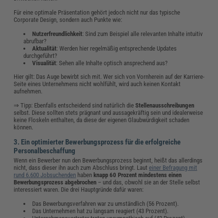
Für eine optimale Präsentation gehört jedoch nicht nur das typische
Corporate Design, sondern auch Punkte wie:
Nutzerfreundlichkeit
: Sind zum Beispiel alle relevanten Inhalte intuitiv
abrufbar?
Aktualität
: Werden hier regelmäßig entsprechende Updates
durchgeführt?
Visualität
: Sehen alle Inhalte optisch ansprechend aus?
Hier gilt: Das Auge bewirbt sich mit. Wer sich von Vornherein auf der Karriere-
Seite eines Unternehmens nicht wohlfühlt, wird auch keinen Kontakt
aufnehmen.
⇒ Tipp: Ebenfalls entscheidend sind natürlich die
Stellenausschreibungen
selbst. Diese sollten stets prägnant und aussagekräftig sein und idealerweise
keine Floskeln enthalten, da diese der eigenen Glaubwürdigkeit schaden
können.
3. Ein optimierter Bewerbungsprozess für die erfolgreiche
Personalbeschaffung
Wenn ein Bewerber nun den Bewerbungsprozess beginnt, heißt das allerdings
nicht, dass dieser ihn auch zum Abschluss bringt. Laut
einer Befragung mit
rund 6.600 Jobsuchenden
haben
knapp 60 Prozent mindestens einen
Bewerbungsprozess abgebrochen
– und das, obwohl sie an der Stelle selbst
interessiert waren. Die drei Hauptgründe dafür waren:
Das Bewerbungsverfahren war zu umständlich (56 Prozent).
Das Unternehmen hat zu langsam reagiert (43 Prozent).