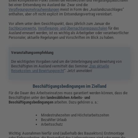
Einen komplexeren Punkt stellen die Reisekosten und Vergütungspauschalen
bei einer Entsendung ins Ausland dar. Zwar sind die
Verpflegungsmehraufwendungen
meist in Form des „Auslandszuschlages“
enthalten, aber oft nicht explizit im Entsendungsvertrag vereinbart.
Vor allem unter dem Gesichtspunkt, dass jährlich zum Januar die
Sachbezugswerte
,
Verpflegungs- und Übernachtungspauschalen
für das
Ausland erneuert werden, ist es wichtig als Arbeitgeber oder verantwortlicher
Personaler, aktuelle Regelungen und Vorschriften im Blick zu haben.
Veranstaltungsempfehlung
Die wichtigsten Vorgaben rund um die Unterbringung und Bewirtung von
Beschäftigten im Ausland vermittelt das Seminar „
Das aktuelle
Reisekosten- und Bewirtungsrecht
“. Jetzt anmelden!
Beschäftigungsbedingungen im Zielland
Für die Dauer des Arbeitseinsatzes muss garantiert werden können, dass die
Beschäftigten unter den
landesüblichen Arbeits- und
Beschäftigungsbedingungen
arbeiten. Dazu gehören u. a.:
Mindestruhezeiten und Höchstarbeitszeiten
Bezahlter Urlaub
Arbeitsschutz
Wichtig: Ausnahmen hierfür sind (außerhalb des Bausektors) Erstmontage
oder Einbauarbeiten, die Bestandteil des Liefervertrages sind oder wenn die