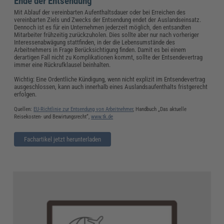
Ende der Entsendung
Mit Ablauf der vereinbarten Aufenthaltsdauer oder bei Erreichen des
vereinbarten Ziels und Zwecks der Entsendung endet der Auslandseinsatz.
Dennoch ist es für ein Unternehmen jederzeit möglich, den entsandten
Mitarbeiter frühzeitig zurückzuholen. Dies sollte aber nur nach vorheriger
Interessenabwägung stattfinden, in der die Lebensumstände des
Arbeitnehmers in Frage Berücksichtigung finden. Damit es bei einem
derartigen Fall nicht zu Komplikationen kommt, sollte der Entsendevertrag
immer eine Rückrufklausel beinhalten.
Wichtig: Eine Ordentliche Kündigung, wenn nicht explizit im Entsendevertrag
ausgeschlossen, kann auch innerhalb eines Auslandsaufenthalts fristgerecht
erfolgen.
Quellen:
EU-Richtlinie zur Entsendung von Arbeitnehmer
, Handbuch „Das aktuelle
Reisekosten- und Bewirtungsrecht“,
www.tk.de
Fachartikel jetzt herunterladen