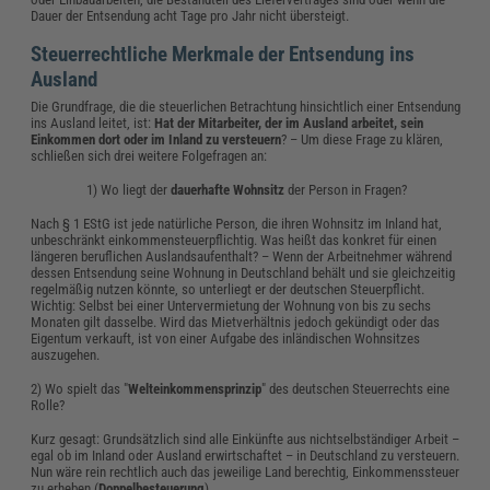
Dauer der Entsendung acht Tage pro Jahr nicht übersteigt.
Steuerrechtliche Merkmale der Entsendung ins
Ausland
Die Grundfrage, die die steuerlichen Betrachtung hinsichtlich einer Entsendung
ins Ausland leitet, ist:
Hat der Mitarbeiter, der im Ausland arbeitet, sein
Einkommen dort oder im Inland zu versteuern
? – Um diese Frage zu klären,
schließen sich drei weitere Folgefragen an:
1) Wo liegt der
dauerhafte Wohnsitz
der Person in Fragen?
Nach § 1 EStG ist jede natürliche Person, die ihren Wohnsitz im Inland hat,
unbeschränkt einkommensteuerpflichtig. Was heißt das konkret für einen
längeren beruflichen Auslandsaufenthalt? – Wenn der Arbeitnehmer während
dessen Entsendung seine Wohnung in Deutschland behält und sie gleichzeitig
regelmäßig nutzen könnte, so unterliegt er der deutschen Steuerpflicht.
Wichtig: Selbst bei einer Untervermietung der Wohnung von bis zu sechs
Monaten gilt dasselbe. Wird das Mietverhältnis jedoch gekündigt oder das
Eigentum verkauft, ist von einer Aufgabe des inländischen Wohnsitzes
auszugehen.
2) Wo spielt das "
Welteinkommensprinzip
" des deutschen Steuerrechts eine
Rolle?
Kurz gesagt: Grundsätzlich sind alle Einkünfte aus nichtselbständiger Arbeit –
egal ob im Inland oder Ausland erwirtschaftet – in Deutschland zu versteuern.
Nun wäre rein rechtlich auch das jeweilige Land berechtig, Einkommenssteuer
zu erheben (
Doppelbesteuerung
).