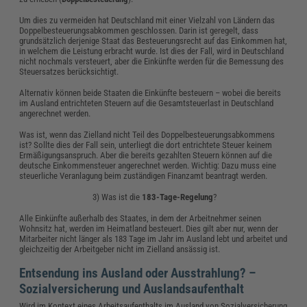
Um dies zu vermeiden hat Deutschland mit einer Vielzahl von Ländern das
Doppelbesteuerungsabkommen geschlossen. Darin ist geregelt, dass
grundsätzlich derjenige Staat das Besteuerungsrecht auf das Einkommen hat,
in welchem die Leistung erbracht wurde. Ist dies der Fall, wird in Deutschland
nicht nochmals versteuert, aber die Einkünfte werden für die Bemessung des
Steuersatzes berücksichtigt.
Alternativ können beide Staaten die Einkünfte besteuern – wobei die bereits
im Ausland entrichteten Steuern auf die Gesamtsteuerlast in Deutschland
angerechnet werden.
Was ist, wenn das Zielland nicht Teil des Doppelbesteuerungsabkommens
ist? Sollte dies der Fall sein, unterliegt die dort entrichtete Steuer keinem
Ermäßigungsanspruch. Aber die bereits gezahlten Steuern können auf die
deutsche Einkommensteuer angerechnet werden. Wichtig: Dazu muss eine
steuerliche Veranlagung beim zuständigen Finanzamt beantragt werden.
3) Was ist die
183-Tage-Regelung
?
Alle Einkünfte außerhalb des Staates, in dem der Arbeitnehmer seinen
Wohnsitz hat, werden im Heimatland besteuert. Dies gilt aber nur, wenn der
Mitarbeiter nicht länger als 183 Tage im Jahr im Ausland lebt und arbeitet und
gleichzeitig der Arbeitgeber nicht im Zielland ansässig ist.
Entsendung ins Ausland oder Ausstrahlung? –
Sozialversicherung und Auslandsaufenthalt
Wird im Kontext eines Arbeitsaufenthalts im Ausland von Sozialversicherung