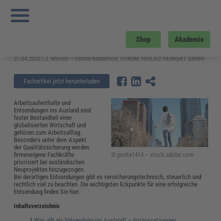
Sie sind hier:
Startseite
»
Fachwissen
»
Personalmanagement
»
Entsendung ins
Ausland: Voraussetzungen und Meldepflicht
Entsendung ins Ausland:
Shop
Akademie
Voraussetzungen und Meldepflicht
27.04.2022 | J. Morelli – Online-Redaktion, FORUM VERLAG HERKERT GMBH
Fachartikel jetzt herunterladen
Arbeitsaufenthalte und
Entsendungen ins Ausland sind
fester Bestandteil einer
globalisierten Wirtschaft und
gehören zum Arbeitsalltag.
Besonders unter dem Aspekt
der Qualitätssicherung werden
© ponta1414 – stock.adobe.com
firmeneigene Fachkräfte
priorisiert bei ausländischen
Neuprojekten hinzugezogen.
Bei derartigen Entsendungen gibt es versicherungstechnisch, steuerlich und
rechtlich viel zu beachten. Die wichtigsten Eckpunkte für eine erfolgreiche
Entsendung finden Sie hier.
Inhaltsverzeichnis
Was gilt als Entsendung ins Ausland? – Voraussetzungen