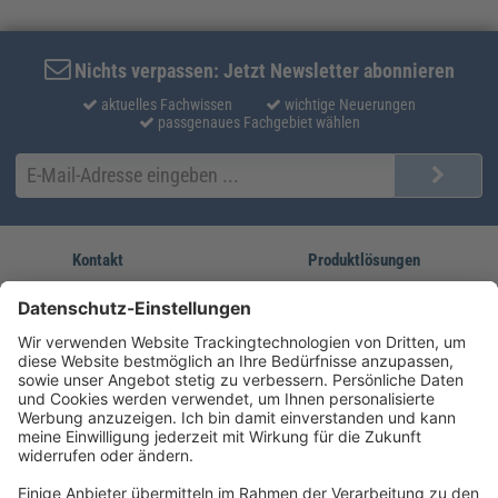
Nichts verpassen: Jetzt Newsletter abonnieren
aktuelles Fachwissen
wichtige Neuerungen
passgenaues Fachgebiet wählen
Kontakt
Produktlösungen
Sie erreichen uns unter:
FORUM Fachliteratur
AKADEMIE HERKERT
(08233) 38 11 23
Unsere Marken
service@forum-verlag.com
Mo-Do 07:30 - 17:00 Uhr
Fr 07:30 - 15:00 Uhr
Folgen Sie uns