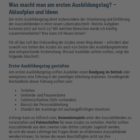
Was macht man am ersten Ausbildungstag? –
Ablaufplan und Ideen
Der erste Ausbildungstag dient insbesondere der Orientierung und Einführung
der Auszubildenden in ihren neuen Lebensabschnitt. Welche Aufgaben
kommen jetzt auf mich zu? Mit welchen Menschen werde ich künftig
zusammenarbeiten? Was kann ich Neues lernen?
Für all das soll das Onboarding der Azubis einen Weg ebnen – erfordert aber
sowohl von Seiten des Azubis als auch von Seiten des Ausbildungsbetriebs
eine entsprechende Vorbereitung. Worauf Ausbilder achten sollten, zeigt der
folgende Abschnitt.
Erster Ausbildungstag gestalten
Am ersten Ausbildungstag sollten Ausbilder einen
Rundgang im Betrieb
oder
wenigstens eine Führung in der jeweiligen Abteilung einplanen. Grundlegende
Bestandteile dieser Führung sollten sein:
Toiletten
Umkleide- und Pausenräume
Cafeteria/Kantine (falls vorhanden)
Büro(s) der Personalabteilung
Standort der Aushänge mit aushangpflichtigen Gesetzen
Anfangs kann es hilfreich sein,
Kennenlernspiele
unter den Auszubildenden zu
veranstalten und
Patenschaften
für neue Azubis zu verteilen. Hierfür sollten
Auszubildende aus dem zweiten oder dritten Lehrjahr zugeteilt werden,
da sich die neuen Lehrlinge bei Fragen direkt an erfahrenere Auszubildende
wenden können. So lernen die neuen Beschäftigten nicht nur ihre