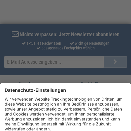
Nichts verpassen: Jetzt Newsletter abonnieren
aktuelles Fachwissen
wichtige Neuerungen
passgenaues Fachgebiet wählen
Kontakt
Produktlösungen
Sie erreichen uns unter:
FORUM Fachliteratur
AKADEMIE HERKERT
(08233) 38 11 23
Unsere Marken
service@forum-verlag.com
Mo-Do 07:30 - 17:00 Uhr
Fr 07:30 - 15:00 Uhr