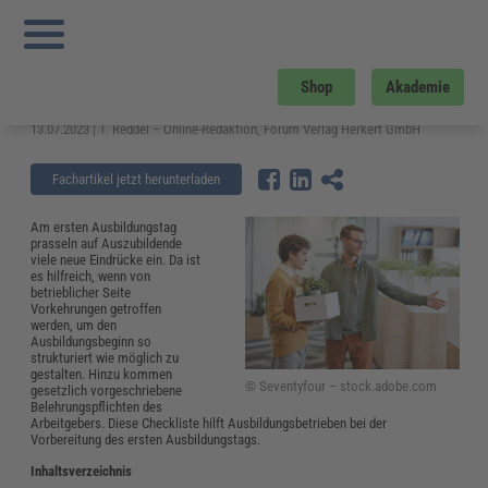
Sie sind hier:
Startseite
»
Fachwissen
»
Personalmanagement
»
Erster
Ausbildungstag – Checkliste, Ablaufplan und Ideen für Ausbilder
Erster Ausbildungstag – Checkliste,
Shop
Akademie
Ablaufplan und Ideen für Ausbilder
13.07.2023 | T. Reddel – Online-Redaktion, Forum Verlag Herkert GmbH
Fachartikel jetzt herunterladen
Am ersten Ausbildungstag
prasseln auf Auszubildende
viele neue Eindrücke ein. Da ist
es hilfreich, wenn von
betrieblicher Seite
Vorkehrungen getroffen
werden, um den
Ausbildungsbeginn so
strukturiert wie möglich zu
gestalten. Hinzu kommen
© Seventyfour – stock.adobe.com
gesetzlich vorgeschriebene
Belehrungspflichten des
Arbeitgebers. Diese Checkliste hilft Ausbildungsbetrieben bei der
Vorbereitung des ersten Ausbildungstags.
Inhaltsverzeichnis