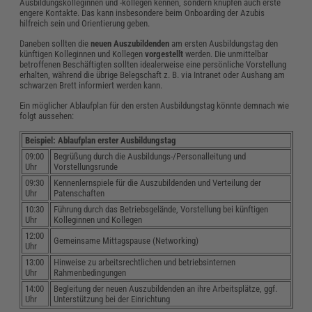
Ausbildungskolleginnen und -kollegen kennen, sondern knüpfen auch erste
engere Kontakte. Das kann insbesondere beim Onboarding der Azubis
hilfreich sein und Orientierung geben.
Daneben sollten die
neuen Auszubildenden
am ersten Ausbildungstag den
künftigen Kolleginnen und Kollegen
vorgestellt
werden. Die unmittelbar
betroffenen Beschäftigten sollten idealerweise eine persönliche Vorstellung
erhalten, während die übrige Belegschaft z. B. via Intranet oder Aushang am
schwarzen Brett informiert werden kann.
Ein möglicher Ablaufplan für den ersten Ausbildungstag könnte demnach wie
folgt aussehen:
Beispiel: Ablaufplan erster Ausbildungstag
09:00
Begrüßung durch die Ausbildungs-/Personalleitung und
Uhr
Vorstellungsrunde
09:30
Kennenlernspiele für die Auszubildenden und Verteilung der
Uhr
Patenschaften
10:30
Führung durch das Betriebsgelände, Vorstellung bei künftigen
Uhr
Kolleginnen und Kollegen
12:00
Gemeinsame Mittagspause (Networking)
Uhr
13:00
Hinweise zu arbeitsrechtlichen und betriebsinternen
Uhr
Rahmenbedingungen
14:00
Begleitung der neuen Auszubildenden an ihre Arbeitsplätze, ggf.
Uhr
Unterstützung bei der Einrichtung