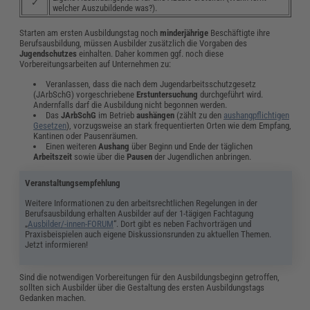
✓
welcher Auszubildende was?).
Starten am ersten Ausbildungstag noch
minderjährige
Beschäftigte ihre
Berufsausbildung, müssen Ausbilder zusätzlich die Vorgaben des
Jugendschutzes
einhalten. Daher kommen ggf. noch diese
Vorbereitungsarbeiten auf Unternehmen zu:
Veranlassen, dass die nach dem Jugendarbeitsschutzgesetz
(JArbSchG) vorgeschriebene
Erstuntersuchung
durchgeführt wird.
Andernfalls darf die Ausbildung nicht begonnen werden.
Das
JArbSchG
im Betrieb
aushängen
(zählt zu den
aushangpflichtigen
Gesetzen
), vorzugsweise an stark frequentierten Orten wie dem Empfang,
Kantinen oder Pausenräumen.
Einen weiteren
Aushang
über Beginn und Ende der täglichen
Arbeitszeit
sowie über die
Pausen
der Jugendlichen anbringen.
Veranstaltungsempfehlung
Weitere Informationen zu den arbeitsrechtlichen Regelungen in der
Berufsausbildung erhalten Ausbilder auf der 1-tägigen Fachtagung
„
Ausbilder/-innen-FORUM
“. Dort gibt es neben Fachvorträgen und
Praxisbeispielen auch eigene Diskussionsrunden zu aktuellen Themen.
Jetzt informieren!
Sind die notwendigen Vorbereitungen für den Ausbildungsbeginn getroffen,
sollten sich Ausbilder über die Gestaltung des ersten Ausbildungstags
Gedanken machen.