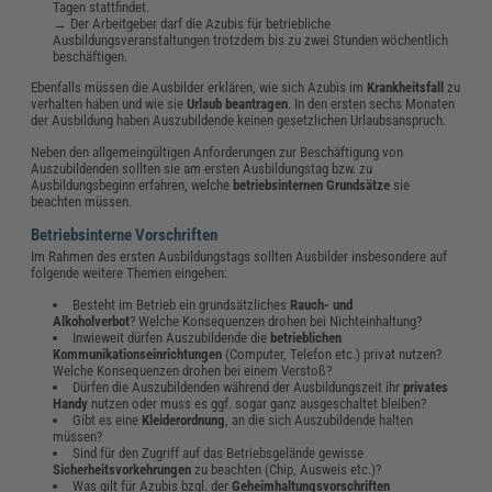
Tagen stattfindet.
→ Der Arbeitgeber darf die Azubis für betriebliche
Ausbildungsveranstaltungen trotzdem bis zu zwei Stunden wöchentlich
beschäftigen.
Ebenfalls müssen die Ausbilder erklären, wie sich Azubis im
Krankheitsfall
zu
verhalten haben und wie sie
Urlaub beantragen
. In den ersten sechs Monaten
der Ausbildung haben Auszubildende keinen gesetzlichen Urlaubsanspruch.
Neben den allgemeingültigen Anforderungen zur Beschäftigung von
Auszubildenden sollten sie am ersten Ausbildungstag bzw. zu
Ausbildungsbeginn erfahren, welche
betriebsinternen Grundsätze
sie
beachten müssen.
Betriebsinterne Vorschriften
Im Rahmen des ersten Ausbildungstags sollten Ausbilder insbesondere auf
folgende weitere Themen eingehen:
Besteht im Betrieb ein grundsätzliches
Rauch- und
Alkoholverbot
?
Welche Konsequenzen drohen bei Nichteinhaltung?
Inwieweit dürfen Auszubildende die
betrieblichen
Kommunikationseinrichtungen
(Computer, Telefon etc.) privat nutzen?
Welche Konsequenzen drohen bei einem Verstoß?
Dürfen die Auszubildenden während der Ausbildungszeit ihr
privates
Handy
nutzen oder muss es ggf. sogar ganz ausgeschaltet bleiben?
Gibt es eine
Kleiderordnung
, an die sich Auszubildende halten
müssen?
Sind für den Zugriff auf das Betriebsgelände gewisse
Sicherheitsvorkehrungen
zu beachten (Chip, Ausweis etc.)?
Was gilt für Azubis bzgl. der
Geheimhaltungsvorschriften