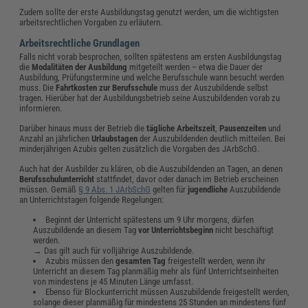
Zudem sollte der erste Ausbildungstag genutzt werden, um die wichtigsten
arbeitsrechtlichen Vorgaben zu erläutern.
Arbeitsrechtliche Grundlagen
Falls nicht vorab besprochen, sollten spätestens am ersten Ausbildungstag
die
Modalitäten der Ausbildung
mitgeteilt werden – etwa die Dauer der
Ausbildung, Prüfungstermine und welche Berufsschule wann besucht werden
muss. Die
Fahrtkosten zur Berufsschule
muss der Auszubildende selbst
tragen. Hierüber hat der Ausbildungsbetrieb seine Auszubildenden vorab zu
informieren.
Darüber hinaus muss der Betrieb die
tägliche Arbeitszeit
,
Pausenzeiten
und
Anzahl an jährlichen
Urlaubstagen
der Auszubildenden deutlich mitteilen. Bei
minderjährigen Azubis gelten zusätzlich die Vorgaben des JArbSchG.
Auch hat der Ausbilder zu klären, ob die Auszubildenden an Tagen, an denen
Berufsschulunterricht
stattfindet, davor oder danach im Betrieb erscheinen
müssen. Gemäß
§ 9 Abs. 1 JArbSchG
gelten für
jugendliche
Auszubildende
an Unterrichtstagen folgende Regelungen:
Beginnt der Unterricht spätestens um 9 Uhr morgens, dürfen
Auszubildende an diesem Tag
vor Unterrichtsbeginn
nicht beschäftigt
werden.
→ Das gilt auch für volljährige Auszubildende.
Azubis müssen den
gesamten Tag
freigestellt werden, wenn ihr
Unterricht an diesem Tag planmäßig mehr als fünf Unterrichtseinheiten
von mindestens je 45 Minuten Länge umfasst.
Ebenso für Blockunterricht müssen Auszubildende freigestellt werden,
solange dieser planmäßig für mindestens 25 Stunden an mindestens fünf