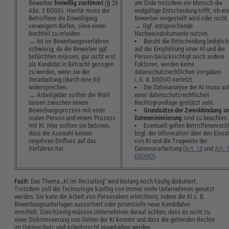
Bewerber
freiwillig
zustimmt
(§ 26
am Ende trotzdem ein Mensch die
Abs. 2 BDSG). Hierfür muss der
endgültige Entscheidung trifft, ob ei
Betroffene die Einwilligung
Bewerber eingestellt wird oder nicht.
verweigern dürfen, ohne einen
→ Ggf. entsprechende
Nachteil zu erleiden.
Nachweisdokumente nutzen.
→ Ist im Bewerbungsverfahren
Beruht die Entscheidung lediglich
schwierig, da die Bewerber ggf.
auf der Empfehlung einer KI und die
befürchten müssen, gar nicht erst
Person berücksichtigt noch andere
als Kandidat in Betracht gezogen
Faktoren, werden keine
zu werden, wenn sie der
datenschutzrechtlichen Vorgaben
Verarbeitung (durch eine KI)
i. S. d. DSGVO verletzt.
widersprechen.
Die Datenanalyse der KI muss au
→ Arbeitgeber sollten die Wahl
einer datenschutzrechtlichen
lassen zwischen einem
Rechtsgrundlage gestützt sein.
Bewerbungsprozess mit einer
Grundsätze der Zweckbindung u
realen Person und einem Prozess
Datenminimierung
sind zu beachten.
mit KI. Hier sollten sie betonen,
Eventuell gelten Betroffenenrech
dass die Auswahl keinen
bzgl. der Information über den Einsa
negativen Einfluss auf das
von KI und die Tragweite der
Verfahren hat.
Datenverarbeitung (
Art. 13
und
Art. 
DSGVO
).
Fazit:
Das Thema „KI im Recruiting“ wird bislang noch häufig diskutiert.
Trotzdem soll die Technologie künftig von immer mehr Unternehmen genutzt
werden. Sie kann die Arbeit von Personalern erleichtern, indem die KI z. B.
Bewerbungsunterlagen aussortiert oder potenzielle neue Kandidaten
ermittelt. Gleichzeitig müssen Unternehmen darauf achten, dass es nicht zu
einer Diskriminierung von Seiten der KI kommt und dass die geltenden Rechte
im Datenschutz und Arbeitsrecht eingehalten werden.