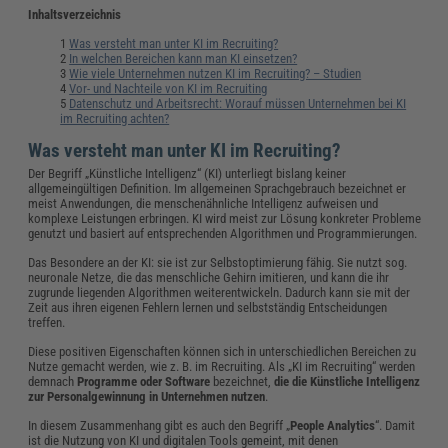
Inhaltsverzeichnis
Was versteht man unter KI im Recruiting?
In welchen Bereichen kann man KI einsetzen?
Wie viele Unternehmen nutzen KI im Recruiting? – Studien
Vor- und Nachteile von KI im Recruiting
Datenschutz und Arbeitsrecht: Worauf müssen Unternehmen bei KI
im Recruiting achten?
Was versteht man unter KI im Recruiting?
Der Begriff „Künstliche Intelligenz“ (KI) unterliegt bislang keiner
allgemeingültigen Definition. Im allgemeinen Sprachgebrauch bezeichnet er
meist Anwendungen, die menschenähnliche Intelligenz aufweisen und
komplexe Leistungen erbringen. KI wird meist zur Lösung konkreter Probleme
genutzt und basiert auf entsprechenden Algorithmen und Programmierungen.
Das Besondere an der KI: sie ist zur Selbstoptimierung fähig. Sie nutzt sog.
neuronale Netze, die das menschliche Gehirn imitieren, und kann die ihr
zugrunde liegenden Algorithmen weiterentwickeln. Dadurch kann sie mit der
Zeit aus ihren eigenen Fehlern lernen und selbstständig Entscheidungen
treffen.
Diese positiven Eigenschaften können sich in unterschiedlichen Bereichen zu
Nutze gemacht werden, wie z. B. im Recruiting. Als „KI im Recruiting“ werden
demnach
Programme oder Software
bezeichnet,
die die Künstliche Intelligenz
zur Personalgewinnung in Unternehmen nutzen
.
In diesem Zusammenhang gibt es auch den Begriff „
People Analytics
“. Damit
ist die Nutzung von KI und digitalen Tools gemeint, mit denen