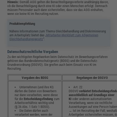
Hinweis:
Gemäß AGG gelten die Benachteiligungsverbote unabhängig davon,
ob die Benachteiligung durch eine KI oder einen Menschen erfolgt. Demnach
müssen Personaler auch dann sicherstellen, dass sie das AGG einhalten,
wenn sie keine KI im Recruiting nutzen.
Produktempfehlung
Nähere Informationen zum Thema Gleichbehandlung und Diskriminierung
am Arbeitsplatz bietet das „
Mitarbeiter-Merkblatt zum Allgemeinen
Gleichbehandlungsgesetz
“.
Datenschutzrechtliche Vorgaben
Zu den wichtigsten Regelwerken beim Datenschutz im Bewerbungsverfahren
gehören das Bundesdatenschutzgesetz (BDSG) und die Datenschutz-
Grundverordnung (DSGVO). Sie greifen auch beim Einsatz von KI im
Recruiting.
Vorgaben des BDSG
Regelungen der DSGVO
Unternehmen (und ihre KI)
Art. 22
dürfen die Daten von Bewerbern
DSGVO
verbietet
Entscheidungsfind
nur dann verarbeiten, wenn diese
ausschließlich auf Grundlage einer
für die
Entscheidungsfindung
zum
KI
oder anderen automatisierten
Arbeitsverhältnis wichtig sind
Verarbeitung, wenn sie rechtliche
(§ 26 Abs. 1 Satz 1 BDSG).
Auswirkungen auf eine Person haben
Die Daten dürfen auch
→ Ist im Recruiting der Fall, weshal
verarbeitet werden, wenn der
Arbeitgeber sicherstellen müssen, d