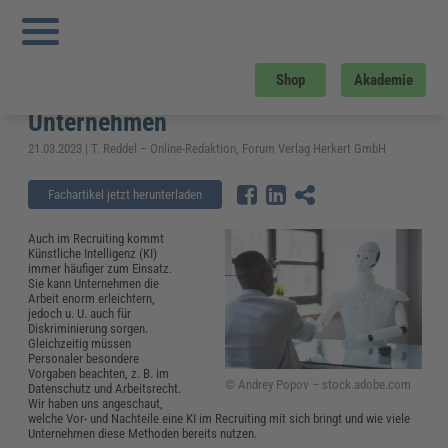
Sie sind hier:
Startseite
»
Fachwissen
»
Personalmanagement
»
KI im Recruiting:
Studien, Vor- und Nachteile sowie Vorgaben für Unternehmen
KI im Recruiting: Studien, Vor- und
Shop
Akademie
Nachteile sowie Vorgaben für
Unternehmen
21.03.2023 | T. Reddel – Online-Redaktion, Forum Verlag Herkert GmbH
Fachartikel jetzt herunterladen
Auch im Recruiting kommt
Künstliche Intelligenz (KI)
immer häufiger zum Einsatz.
Sie kann Unternehmen die
Arbeit enorm erleichtern,
jedoch u. U. auch für
Diskriminierung sorgen.
Gleichzeitig müssen
Personaler besondere
Vorgaben beachten, z. B. im
© Andrey Popov – stock.adobe.com
Datenschutz und Arbeitsrecht.
Wir haben uns angeschaut,
welche Vor- und Nachteile eine KI im Recruiting mit sich bringt und wie viele
Unternehmen diese Methoden bereits nutzen.