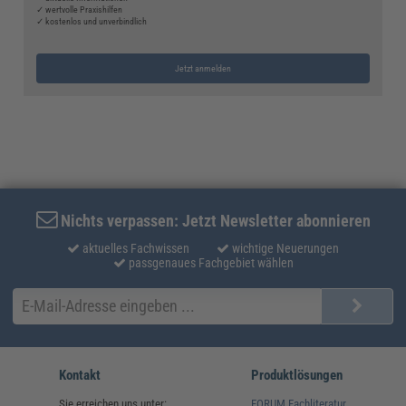
✓ wertvolle Praxishilfen
✓ kostenlos und unverbindlich
Jetzt anmelden
Nichts verpassen: Jetzt Newsletter abonnieren
aktuelles Fachwissen
wichtige Neuerungen
passgenaues Fachgebiet wählen
Kontakt
Produktlösungen
Sie erreichen uns unter:
FORUM Fachliteratur