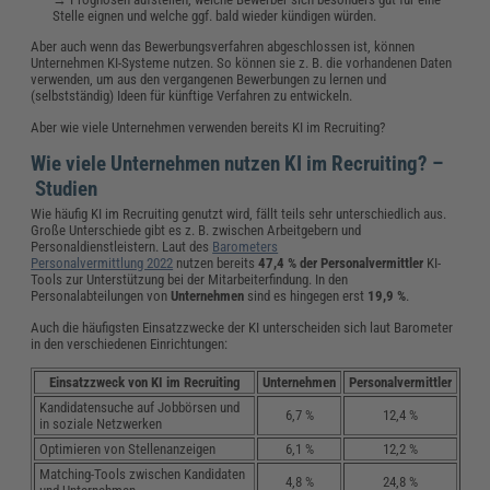
Stelle eignen und welche ggf. bald wieder kündigen würden.
Aber auch wenn das Bewerbungsverfahren abgeschlossen ist, können
Unternehmen KI-Systeme nutzen. So können sie z. B. die vorhandenen Daten
verwenden, um aus den vergangenen Bewerbungen zu lernen und
(selbstständig) Ideen für künftige Verfahren zu entwickeln.
Aber wie viele Unternehmen verwenden bereits KI im Recruiting?
Wie viele Unternehmen nutzen KI im Recruiting? –
Studien
Wie häufig KI im Recruiting genutzt wird, fällt teils sehr unterschiedlich aus.
Große Unterschiede gibt es z. B. zwischen Arbeitgebern und
Personaldienstleistern. Laut des
Barometers
Personalvermittlung 2022
nutzen bereits
47,4 % der Personalvermittler
KI-
Tools zur Unterstützung bei der Mitarbeiterfindung. In den
Personalabteilungen von
Unternehmen
sind es hingegen erst
19,9 %
.
Auch die häufigsten Einsatzzwecke der KI unterscheiden sich laut Barometer
in den verschiedenen Einrichtungen:
Einsatzzweck von KI im Recruiting
Unternehmen
Personalvermittler
Kandidatensuche auf Jobbörsen und
6,7 %
12,4 %
in soziale Netzwerken
Optimieren von Stellenanzeigen
6,1 %
12,2 %
Matching-Tools zwischen Kandidaten
4,8 %
24,8 %