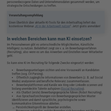
personenbezogene Daten und Unternehmensdaten gesammelt werden, um
strategische Entscheidungen zu treffen.
Veranstaltungsempfehlung
Einen Überblick über aktuelle KI-Tools für den Arbeitsalltag liefert das
kostenlose Webinar „
KI in der Arbeitswelt nutzen
“. Jetzt gratis anmelden!
In welchen Bereichen kann man KI einsetzen?
Im Personalwesen gibt es unterschiedliche Möglichkeiten, Künstliche
Intelligenz zu nutzen. Beliebtheit zeigt sie v. a. im Bewerbungsverfahren
(Recruiting), also wenn es um das Anwerben und Einstellen neuer Mitarbeiter
geht.
So kann eine KI im Recruiting für folgende Zwecke eingesetzt werden:
Bewerbungsunterlagen sichten und eine Vorauswahl an Kandidaten
treffen (sog. CV-Parsing).
Öffentlich zugängliche Informationen von Bewerbern (z. B. auf Social
Media) analysieren und berufliche Relevanz zusammenfassen.
Bewerberplattformen und Kanäle wie Xing oder LinkedIn scannen und
bislang unentdeckte Talente aufspüren (
Social Recruiting
).
Als Chatbot (erste) Bewerbungsgespräche führen (Robot Recruiting).
Aus Sprachaufzeichnungen von Bewerbungsgesprächen Muster
identifizieren und damit sprachliche, psychologische sowie
kommunikative Erkenntnisse ableiten.
→ Persönlichkeitsprofil der Bewerber erstellen.
→ Prognosen aufstellen, welche Bewerber sich besonders gut für eine