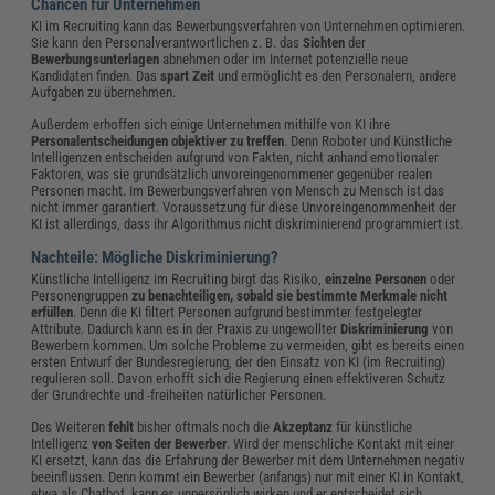
Chancen für Unternehmen
KI im Recruiting kann das Bewerbungsverfahren von Unternehmen optimieren.
Sie kann den Personalverantwortlichen z. B. das
Sichten
der
Bewerbungsunterlagen
abnehmen oder im Internet potenzielle neue
Kandidaten finden. Das
spart Zeit
und ermöglicht es den Personalern, andere
Aufgaben zu übernehmen.
Außerdem erhoffen sich einige Unternehmen mithilfe von KI ihre
Personalentscheidungen objektiver zu treffen
. Denn Roboter und Künstliche
Intelligenzen entscheiden aufgrund von Fakten, nicht anhand emotionaler
Faktoren, was sie grundsätzlich unvoreingenommener gegenüber realen
Personen macht. Im Bewerbungsverfahren von Mensch zu Mensch ist das
nicht immer garantiert. Voraussetzung für diese Unvoreingenommenheit der
KI ist allerdings, dass ihr Algorithmus nicht diskriminierend programmiert ist.
Nachteile: Mögliche Diskriminierung?
Künstliche Intelligenz im Recruiting birgt das Risiko,
einzelne Personen
oder
Personengruppen
zu benachteiligen,
sobald sie bestimmte Merkmale nicht
erfüllen
. Denn die KI filtert Personen aufgrund bestimmter festgelegter
Attribute. Dadurch kann es in der Praxis zu ungewollter
Diskriminierung
von
Bewerbern kommen. Um solche Probleme zu vermeiden, gibt es bereits einen
ersten Entwurf der Bundesregierung, der den Einsatz von KI (im Recruiting)
regulieren soll. Davon erhofft sich die Regierung einen effektiveren Schutz
der Grundrechte und -freiheiten natürlicher Personen.
Des Weiteren
fehlt
bisher oftmals noch die
Akzeptanz
für künstliche
Intelligenz
von Seiten der Bewerber
. Wird der menschliche Kontakt mit einer
KI ersetzt, kann das die Erfahrung der Bewerber mit dem Unternehmen negativ
beeinflussen. Denn kommt ein Bewerber (anfangs) nur mit einer KI in Kontakt,
etwa als Chatbot, kann es unpersönlich wirken und er entscheidet sich