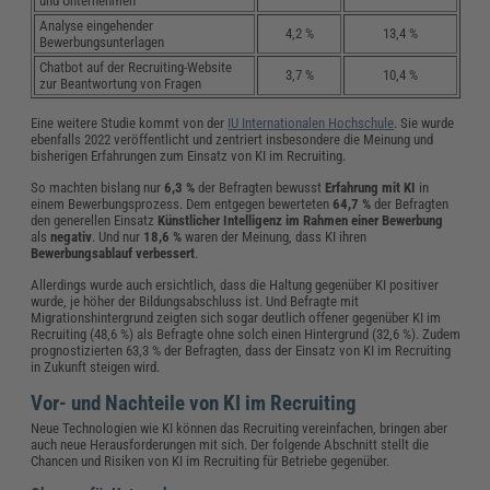
und Unternehmen
Analyse eingehender
4,2 %
13,4 %
Bewerbungsunterlagen
Chatbot auf der Recruiting-Website
3,7 %
10,4 %
zur Beantwortung von Fragen
Eine weitere Studie kommt von der
IU Internationalen Hochschule
. Sie wurde
ebenfalls 2022 veröffentlicht und zentriert insbesondere die Meinung und
bisherigen Erfahrungen zum Einsatz von KI im Recruiting.
So machten bislang nur
6,3 %
der Befragten bewusst
Erfahrung mit KI
in
einem Bewerbungsprozess. Dem entgegen bewerteten
64,7 %
der Befragten
den generellen Einsatz
Künstlicher Intelligenz im Rahmen einer Bewerbung
als
negativ
. Und nur
18,6 %
waren der Meinung, dass KI ihren
Bewerbungsablauf verbessert
.
Allerdings wurde auch ersichtlich, dass die Haltung gegenüber KI positiver
wurde, je höher der Bildungsabschluss ist. Und Befragte mit
Migrationshintergrund zeigten sich sogar deutlich offener gegenüber KI im
Recruiting (48,6 %) als Befragte ohne solch einen Hintergrund (32,6 %). Zudem
prognostizierten 63,3 % der Befragten, dass der Einsatz von KI im Recruiting
in Zukunft steigen wird.
Vor- und Nachteile von KI im Recruiting
Neue Technologien wie KI können das Recruiting vereinfachen, bringen aber
auch neue Herausforderungen mit sich. Der folgende Abschnitt stellt die
Chancen und Risiken von KI im Recruiting für Betriebe gegenüber.