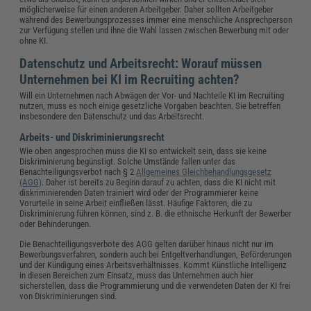
möglicherweise für einen anderen Arbeitgeber. Daher sollten Arbeitgeber
während des Bewerbungsprozesses immer eine menschliche Ansprechperson
zur Verfügung stellen und ihne die Wahl lassen zwischen Bewerbung mit oder
ohne KI.
Datenschutz und Arbeitsrecht: Worauf müssen
Unternehmen bei KI im Recruiting achten?
Will ein Unternehmen nach Abwägen der Vor- und Nachteile KI im Recruiting
nutzen, muss es noch einige gesetzliche Vorgaben beachten. Sie betreffen
insbesondere den Datenschutz und das Arbeitsrecht.
Arbeits- und Diskriminierungsrecht
Wie oben angesprochen muss die KI so entwickelt sein, dass sie keine
Diskriminierung begünstigt. Solche Umstände fallen unter das
Benachteiligungsverbot nach § 2
Allgemeines Gleichbehandlungsgesetz
(AGG)
. Daher ist bereits zu Beginn darauf zu achten, dass die KI nicht mit
diskriminierenden Daten trainiert wird oder der Programmierer keine
Vorurteile in seine Arbeit einfließen lässt. Häufige Faktoren, die zu
Diskriminierung führen können, sind z. B. die ethnische Herkunft der Bewerber
oder Behinderungen.
Die Benachteiligungsverbote des AGG gelten darüber hinaus nicht nur im
Bewerbungsverfahren, sondern auch bei Entgeltverhandlungen, Beförderungen
und der Kündigung eines Arbeitsverhältnisses. Kommt Künstliche Intelligenz
in diesen Bereichen zum Einsatz, muss das Unternehmen auch hier
sicherstellen, dass die Programmierung und die verwendeten Daten der KI frei
von Diskriminierungen sind.