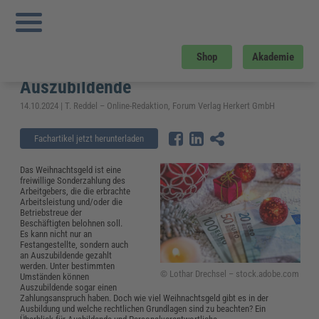
Sie sind hier:
Startseite
»
Fachwissen
»
Personalmanagement
»
Weihnachtsgeld
in der Ausbildung? – diesen Anspruch haben Auszubildende
Weihnachtsgeld in der Ausbildung? –
Shop
Akademie
diesen Anspruch haben
Auszubildende
14.10.2024 | T. Reddel – Online-Redaktion, Forum Verlag Herkert GmbH
Fachartikel jetzt herunterladen
Das Weihnachtsgeld ist eine
freiwillige Sonderzahlung des
Arbeitgebers, die die erbrachte
Arbeitsleistung und/oder die
Betriebstreue der
Beschäftigten belohnen soll.
Es kann nicht nur an
Festangestellte, sondern auch
an Auszubildende gezahlt
werden. Unter bestimmten
© Lothar Drechsel – stock.adobe.com
Umständen können
Auszubildende sogar einen
Zahlungsanspruch haben. Doch wie viel Weihnachtsgeld gibt es in der
Ausbildung und welche rechtlichen Grundlagen sind zu beachten? Ein