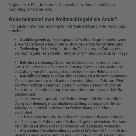
Es gibt jedoch Fälle, in denen ein Anspruch auf Weihnachtsgeld (in der
Ausbildung) entstehen kann.
Wann bekommt man Weihnachtsgeld als Azubi?
In folgenden Fällen kann ein Anspruch auf Weihnachtsgeld in der Ausbildung
bestehen:
Ausbildungsvertrag:
Ein Anspruch auf Weihnachtsgeld besteht, wenn
eine entsprechende Regelung im Ausbildungsvertrag festgehalten wird.
Tarifvertrag:
Es ist möglich, dass ein Tarifvertrag die Zahlung eines
Weihnachtsgelds festschreibt – etwa im öffentlichen Dienst, in der Pflege
etc.
Betriebsvereinbarung:
Sofern ein Betriebsrat vorhanden ist, kann mit
dem Arbeitgeber eine Betriebsvereinbarung abgeschlossen werden, die
die Zahlung von Weihnachtsgeld in einer bestimmten Höhe vorsieht.
Betriebliche Übung:
Eine betriebliche Übung entsteht durch bestimmte
Verhaltensweisen des Arbeitgebers über einen längeren Zeitraum. Wird
das Weihnachtsgeld regelmäßig gezahlt, können die Beschäftigten im
Sinne der betrieblichen Übung davon ausgehen, dass dies auch künftig so
gehalten wird.
→ Bei Sonderzahlungen wie dem Weihnachtsgeld gilt eine betriebliche
Übung nach
dreimaliger vorbehaltloser Zahlung
als begründet, die den
Arbeitgeber rechtlich bindet und zur Weiterführung der Zahlung
verpflichtet.
→ Sofern eine betriebliche Übung besteht, können auch Auszubildende
von Anfang an die Zahlung eines Weihnachtsgeldes einfordern. Dies kann
der Arbeitgeber durch eine entsprechende Vertragsklausel vermeiden.
Allgemeines Gleichbehandlungsgesetz (AGG):
Das AGG schreibt den
Grundsatz der Gleichbehandlung fest – auch beim Entgelt. Deshalb sind