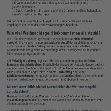
alle Auszubildenden bei der Zahlung eines Weihnachtsgeldes
gleichzubehandeln.
→ Der Anspruch entfällt, wenn sachliche Gründe eine Gleichbehandlung
ausnahmsweise rechtfertigen.
Bei der Zahlung von Weihnachtsgeld an Auszubildende sind auch die
Regelungen zur Höhe der Sonderzuwendung zu beachten.
Wie viel Weihnachtsgeld bekommt man als Azubi?
Die Höhe des Weihnachtsgelds für Auszubildende ist
nicht einheitlich
geregelt
. Sie kann von einem
prozentualen Anteil
der Ausbildungsvergütung
bis hin zu einem
festen Betrag
reichen. In manchen Fällen erhalten
Auszubildende das gleiche Weihnachtsgeld wie Festangestellte, in anderen
Fällen einen geringeren Betrag.
Bei
freiwilliger Zahlung
liegt die Höhe des Weihnachtsgeldes im
freien
Ermessen des Arbeitgebers
. Innerhalb der Gruppe der Auszubildenden besteht
hingegen eine Gleichbehandlungspflicht. Ist die Höhe des Weihnachtsgelds für
Azubis und andere Angestellte in einem
Tarifvertrag
oder einer
Betriebsvereinbarung
festgelegt, ist diese als
Mindesthöhe
zu verstehen und
kann vom Arbeitgeber angehoben, jedoch nicht abgesenkt werden.
Müssen Auszubildende bei Ausscheiden das Weihnachtsgeld
zurückzahlen?
Grundsätzlich
gilt für das Weihnachtsgeld in der Ausbildung
keinen
Rückzahlungsvorbehalt
. Auszubildende können das Geld also behalten, wenn
sie das Unternehmen verlassen.
Allerdings hat der Ausbildungsbetrieb die Möglichkeit, die Rückforderung in