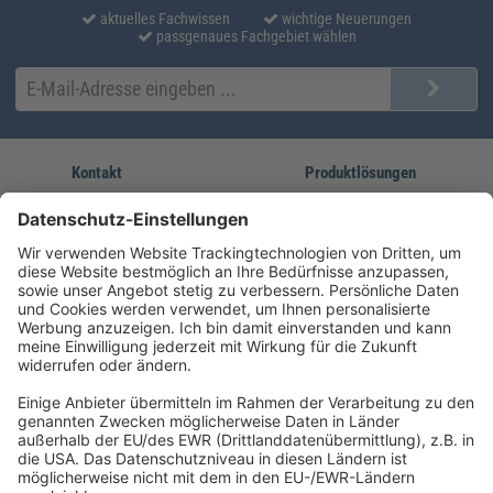
aktuelles Fachwissen
wichtige Neuerungen
passgenaues Fachgebiet wählen
Kontakt
Produktlösungen
Sie erreichen uns unter:
FORUM Fachliteratur
AKADEMIE HERKERT
(08233) 38 11 23
Unsere Marken
service@forum-verlag.com
Mo-Do 07:30 - 17:00 Uhr
Fr 07:30 - 15:00 Uhr
Folgen Sie uns