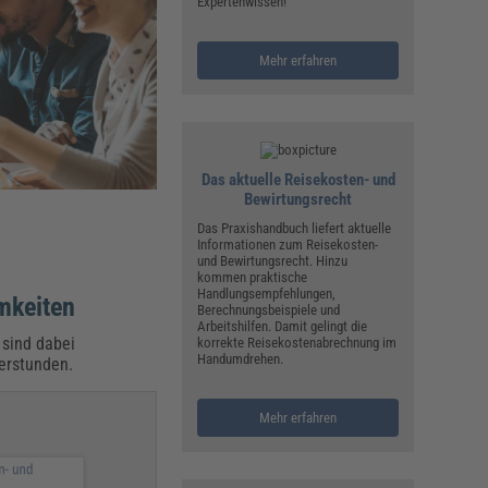
ualitätsmanagement, Hygiene & Arbeitsschutz
Expertenwissen!
Personalmanagement
Mehr erfahren
hpublikationen & Arbeitshilfen
iterbildungen (AKADEMIE HERKERT)
ausmeister & Haustechnik
ergaberecht
Das aktuelle Reisekosten- und
Bewirtungsrecht
Das Praxishandbuch liefert aktuelle
Informationen zum Reisekosten-
und Bewirtungsrecht. Hinzu
kommen praktische
Handlungsempfehlungen,
mkeiten
Berechnungsbeispiele und
Arbeitshilfen. Damit gelingt die
 sind dabei
korrekte Reisekostenabrechnung im
Handumdrehen.
berstunden.
Mehr erfahren