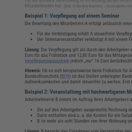
Für die korrekte Abrechnung ist es wichtig, ob der Arbe
Mitarbeitenden hat. (
Bild: © Monkey Business – stock.adobe.co
Beispiel 1: Verpflegung auf einem Seminar
Die Bewirtung des Mitarbeiters A erfolgt anlässlich eine
Für die Verköstigung erhält A steuerfreie Verpf
Der Seminarveranstalter verköstigt A mit einem 
Lösung
: Die Verpflegung gilt als durch den Arbeitgebe
Euro für das Frühstück und 12,80 Euro für das Mittages
Verpflegungspauschale
jedoch „nur“ 16 Euro berücksicht
Hinweis:
Ob es sich beispielsweise beim Frühstück für 
Bundesfinanzhofs (
BFH
) ist das Stellen unbelegter Back
Aufmerksamkeiten und damit steuerfrei zu werten. Erst 
Beispiel 2: Veranstaltung mit hochwertigeren M
Arbeitnehmerin B nimmt im Auftrag ihres Arbeitgebers a
Die auf den Arbeitgeber ausgestellte Rechnung de
Darin enthalten sind u. a. die Kosten für ein Gala
B ist mehr als acht Stunden von ihrer Wohnung un
Lösung
: B besucht das Galadinner vom Veranstalter de