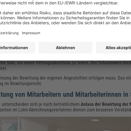
hen Arbeitseinsatzes
teresse an einer günstigen Gestaltung des Arbeitsablaufs,
fallen oder diese steuerfrei sind, unterscheidet sich nach Art und Um
n als Aufmerksamkeit.
 Arbeitnehmenden.
ung
nicht mehr als 60 Euro betragen. Es macht keinen Unterschied, we
lasche Sekt, um einen Vertragsabschluss zu feiern. Der Schaumwein ble
tet.
chnung der Bewirtung der eigenen Angestellten erfolgen muss. Das nö
ng im Bewirtungsrecht.
tung von Mitarbeitern und Mitarbeiterinnen in 
 unterscheiden sich je nach betrieblichem
Anlass der Bewirtung der 
lzeiten im Lohn-Abrechnungsverfahren dienen zum besseren Verständ