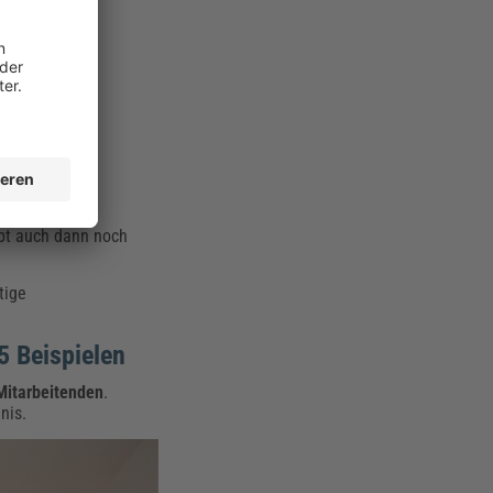
fang.
nn der Imbiss
ibt auch dann noch
tige
5 Beispielen
Mitarbeitenden
.
nis.