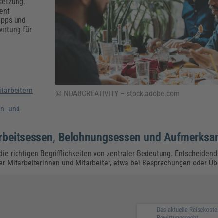
Klimaanpassung
Qualitätsmanagement
Praxismanagement, Abrechnung & Therapie
Q
setzung.
ent
Künstliche Intelligenz
Tipps und
irtung für
Weiterbildungen (AKADEMIE HERKERT)
Fac
We
Feuerwehr
H
Kommunales
Zoll und Export
Recht, Sicherheit & Ordnung
V
Fachpublikationen & Arbeitshilfen
tarbeitern
Weiterbildungen (AKADEMIE HERKERT)
© NDABCREATIVITY – stock.adobe.com
Zollverfahren & Zollvorschriften
en- und
Arbeitsessen, Belohnungsessen und Aufmerksa
ie richtigen Begrifflichkeiten von zentraler Bedeutung. Entscheidend
r Mitarbeiterinnen und Mitarbeiter, etwa bei Besprechungen oder Ü