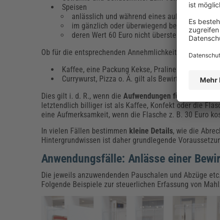
Speisen
anlässlich und während eines außergewöhnlic
im gänzlich oder überwiegend betrieblichen In
deren Wert 60 Euro nicht übersteigt.
Ob für die entsprechenden Annehmlichkeiten
Steuern
an
Kaffee, eine Packung Kekse, Pralinen o. Ä. zähle
Currywurst, Pizza o. Ä. gilt als Bewirtung für die
Dies gilt i. d. R., wenn die
Aufwendungen für die Bewirt
letztendlich billiger ist als Kaffee, Konfekt oder die F
eine Aufmerksamkeit, wenn die Flasche z. B. 30 Euro kos
In vielen Fällen bestimmen
kleine Details
, wie die Abre
Hintergrundwissen ist daher grundlegende Voraussetzu
Anwendungsfälle: Anlässe einer Bewir
Die jeweils anzuwendenden Pauschalen und Abzüge etc.
Folgende Beispiele zur steuerlichen Erfassung von Mah