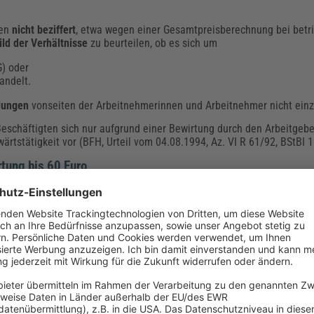
ten
nicht beziffert
, etwa wegen einer Gesamtpreisberechnung bei betri
ld der Verhältnisse
zu beurteilen, ob es sich um
G) oder
andelt.
lungen
vonseiten der Arbeitnehmerinnen und Arbeitnehmer nicht ein
Beschäftigten sich nur aufgrund einer Bewirtung durch den Arbeitgebe
swärtstätigkeit vor (BFH, Urteil vom 04.08.1994, Az. VI R 61/92, BStBI 19
tung bis 60 Euro
rbeitende sind voneinander zu trennen. Für eine
grundsätzliche Unter
eitgeber dies den Arbeitnehmern bzw. Arbeitnehmerinnen unentgeltlic
eb