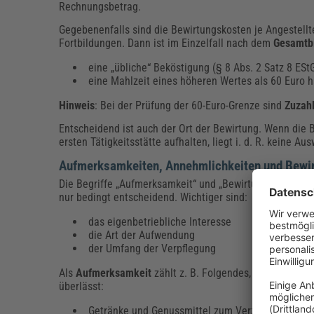
Rechnungsbetrag.
Gegebenenfalls sind die Bewirtungskosten je Angestell
Fortbildungen. Dann ist im Einzelfall nach dem
Gesamtbi
eine „übliche“ Beköstigung (§ 8 Abs. 2 Satz 8 ESt
eine Mahlzeit eines höheren Wertes als 60 Euro h
Hinweis
: Bei der Prüfung der 60-Euro-Grenze sind
Zuzah
Entscheidend ist auch der Ort der Bewirtung. Wenn die 
ersten Tätigkeitsstätte aufhalten, liegt i. d. R. keine Au
Aufmerksamkeiten, Annehmlichkeiten und Bewir
Die Begriffe „Aufmerksamkeit“ und „Bewirtung“ für Mita
nur bedingt entscheidend. Wichtiger sind:
das eigenbetriebliche Interesse
die Art der Aufwendung
der Umfang der Verpflegung
Als
Aufmerksamkeit
zählt z. B. Folgendes, wenn der Arb
überlässt:
Getränke und Genussmittel zum Verzehr im Betri