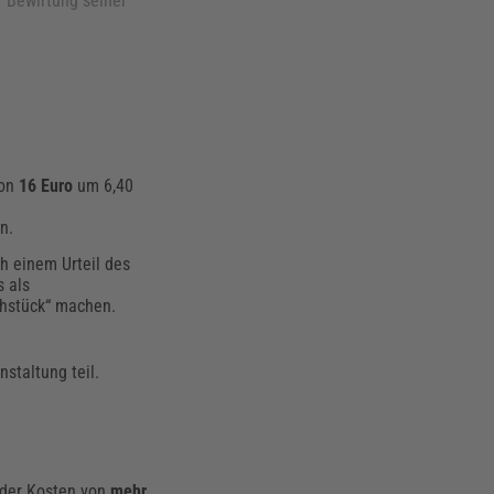
r Bewirtung seiner
von
16 Euro
um 6,40
n.
h einem Urteil des
s als
ühstück“ machen.
staltung teil.
 der Kosten von
mehr