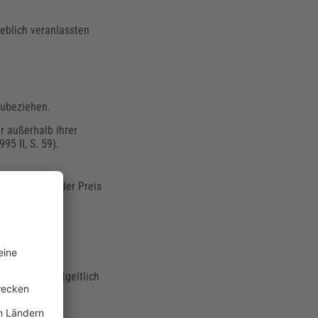
eblich veranlassten
zubeziehen.
r außerhalb ihrer
95 II, S. 59).
scheidung
ist der Preis
h oder teilentgeltlich