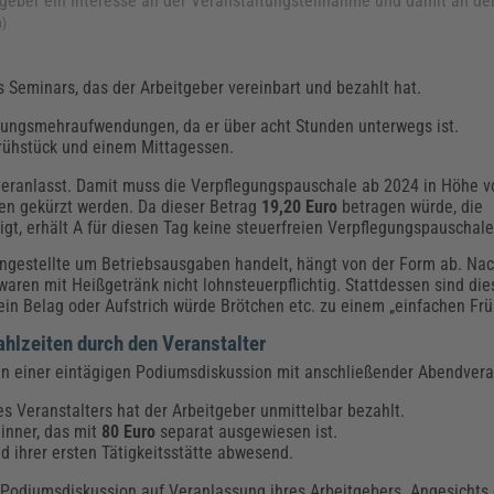
itgeber ein Interesse an der Veranstaltungsteilnahme und damit an de
m)
s Seminars, das der Arbeitgeber vereinbart und bezahlt hat.
legungsmehraufwendungen, da er über acht Stunden unterwegs ist.
Frühstück und einem Mittagessen.
r veranlasst. Damit muss die Verpflegungspauschale ab 2024 in Höhe 
sen gekürzt werden. Da dieser Betrag
19,20 Euro
betragen würde, die
igt, erhält A für diesen Tag keine steuerfreien Verpflegungspauschale
Angestellte um Betriebsausgaben handelt, hängt von der Form ab. Nac
waren mit Heißgetränk nicht lohnsteuerpflichtig. Stattdessen sind die
ein Belag oder Aufstrich würde Brötchen etc. zu einem „einfachen Fr
ahlzeiten durch den Veranstalter
n einer eintägigen Podiumsdiskussion mit anschließender Abendveran
s Veranstalters hat der Arbeitgeber unmittelbar bezahlt.
dinner, das mit
80 Euro
separat ausgewiesen ist.
d ihrer ersten Tätigkeitsstätte abwesend.
r Podiumsdiskussion auf Veranlassung ihres Arbeitgebers. Angesichts