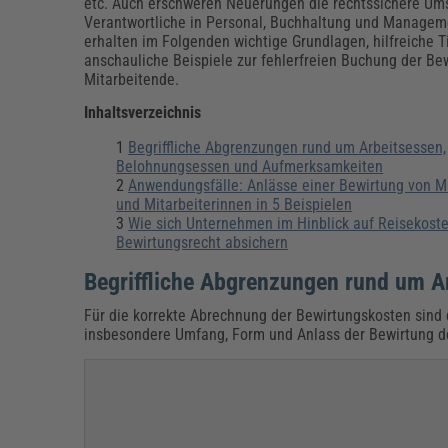
Erneuerbare Energien
Geschäftsführung
Pflegeleitung & Pflegepraxis
etc. Auch erschweren Neuerungen die rechtssichere Um
Verantwortliche in Personal, Buchhaltung und Managem
Energie & Umwelt
Führung & Management
Gesundheit & Pflege
Kommunales
erhalten im Folgenden wichtige Grundlagen, hilfreiche 
anschauliche Beispiele zur fehlerfreien Buchung der Bew
Fachpublikationen & Arbeitshilfen
Mitarbeitende.
Weiterbildungen (AKADEMIE HERKERT)
Bauhof
Künstliche Intelligenz
Personalwesen
Inhaltsverzeichnis
Bau, Immobilien & Gebäudemanagement
Personal, Ausbildung & Recht
Reisekosten und Finanzen
Grünflächen
Begriffliche Abgrenzungen rund um Arbeitsessen,
Weiterbildungen (AKADEMIE HERKERT)
Belohnungsessen und Aufmerksamkeiten
Verkehrsrecht
Anwendungsfälle: Anlässe einer Bewirtung von Mi
Reisekosten & Finanzen
Zollabwicklung & Exportabwicklung
und Mitarbeiterinnen in 5 Beispielen
Wie sich Unternehmen im Hinblick auf Reisekost
Zoll & Export
Bewirtungsrecht absichern
Begriffliche Abgrenzungen rund um 
Für die korrekte Abrechnung der Bewirtungskosten sind d
insbesondere Umfang, Form und Anlass der Bewirtung de