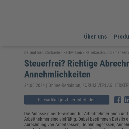
Über uns
Prod
Arbeitsschutz
Arbeitsschutz
Arbeitsschutz
Sie sind hier:
Startseite
»
Fachwissen
»
Reisekosten und Finanzen
Steuerfrei? Richtige Abrec
Fachpublikationen & Arbeitshilfen
Bildung und Erziehung
Bildung und Erziehung
Weiterbildungen (AKADEMIE HERKERT)
Annehmlichkeiten
Arbeitssicherheit & Gesundheitsschutz
Assistenz & Office-Management
Baurecht & Architektenrecht
Energie und Umwelt
Energie und Umwelt
Arbeitsschutz & Brandschutz
Bau, Immobilien & Gebäudemanagement
Bildung und Erziehung
Brandschutz
Energieoptimiertes & klimaneutrales Bauen
24.05.2024 | Online-Redaktion, FORUM VERLAG HERKE
Kommunales
Kommunales
Fachpublikationen & Arbeitshilfen
Nachhaltiges Planen
Fachartikel jetzt herunterladen
Reisekosten und Finanzen
Reisekosten und Finanzen
Kinderschutz, Jugendhilfe & Inklusion
Datenschutz & IT-Recht
Elektrosicherheit
Datenschutz & IT-Sicherheit
Elektrosicherheit & Elektrotechnik
Energie und Umwelt
Die Anlässe einer Bewirtung für Arbeitnehmerinnen und
Fachpublikationen & Arbeitshilfen
Arbeitnehmer sind vielfältig. Dabei bestimmen Details d
Abrechnung von Arbeitsessen, Belohnungsessen, Anneh
Weiterbildungen (AKADEMIE HERKERT)