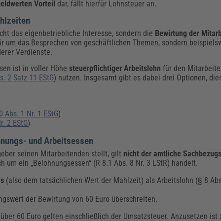
eldwerten Vorteil
dar, fällt hierfür Lohnsteuer an.
hlzeiten
cht das eigenbetriebliche Interesse, sondern die
Bewirtung der Mitar
är um das Besprechen von geschäftlichen Themen, sondern beispiels
erer Verdienste.
sen ist in voller Höhe
steuerpflichtiger Arbeitslohn
für den Mitarbeite
s. 2 Satz 11 EStG
) nutzen. Insgesamt gibt es dabei drei Optionen, die
0 Abs. 1 Nr. 1 EStG
)
r. 2 EStG
)
hnungs- und Arbeitsessen
geber seinen Mitarbeitenden stellt, gilt
nicht der amtliche Sachbezug
ich um ein „Belohnungsessen“ (R 8.1 Abs. 8 Nr. 3 LStR) handelt.
is
(also dem tatsächlichen Wert der Mahlzeit) als Arbeitslohn (§ 8 Abs
ngswert der Bewirtung von 60 Euro überschreiten.
über 60 Euro gelten einschließlich der Umsatzsteuer. Anzusetzen ist a