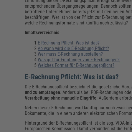
Erneuerbare Energien
Geschäftsführung
Pflegeleitung & Pflegepraxis
Einführung dieser E-Rechnungspflicht erfolgt stufenweis
entsprechenden Übergangsregelungen. Dennoch sollten
Energie & Umwelt
Führung & Management
Gesundheit & Pflege
Kommunales
betroffene Unternehmen bereits jetzt mit den neuen An
beschäftigen. Wer ist von der Pflicht zur E-Rechnung be
Fachpublikationen & Arbeitshilfen
welche Rechnungsformate sind künftig noch zulässig?
Weiterbildungen (AKADEMIE HERKERT)
Bauhof
Künstliche Intelligenz
Personalwesen
Inhaltsverzeichnis
Bau, Immobilien & Gebäudemanagement
Personal, Ausbildung & Recht
Reisekosten und Finanzen
Grünflächen
E-Rechnung Pflicht: Was ist das?
Weiterbildungen (AKADEMIE HERKERT)
Ab wann wird die E-Rechnung Pflicht?
Wer muss E-Rechnung ausstellen?
Verkehrsrecht
Reisekosten & Finanzen
Zollabwicklung & Exportabwicklung
Was gilt für Empfänger von E-Rechnungen?
Welches Format für E-Rechnungspflicht?
Zoll & Export
E-Rechnung Pflicht: Was ist das?
Die E-Rechnungspflicht bezeichnet die gesetzliche Vorg
und zu empfangen
. Anders als bei PDF-Rechnungen ode
Verarbeitung ohne manuelle Eingriffe
. Außerdem erfor
Neben dieser E-Rechnung wird künftig nur noch zwische
Dokumente, die in einem anderen elektronischen Format 
Hintergrund der E-Rechnungspflicht ist die sog. ViDA-Initi
Europäischen Kommission. Damit verbunden ist die Einf