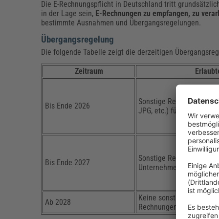
Die E-Rechnungspflicht in Deutschland tritt grundsätzli
in der Lage sein,
E-Rechnungen zu empfangen, zu verarbe
bestimmte Ausnahmen und Übergangsregelungen.
Übergangsregelung
Die folgende Tabelle zeigt die derzeitigen Übergangsreg
Zeitraum
Erlaub
Sonstige Rechnungen in P
Bis Ende 2026
JPG, etc.) für alle Unter
Sonstige Rechnungen in P
Bis Ende 2027
Unternehmen mit besti
Keine sonstigen Rechnung
Ab 2028
Rechnungen (XRechnung