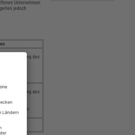
roffenen Unternehmen
 gelten jedoch
gen
gen: Zustimmung des
5 Vorrang vor
gen: Zustimmung des
) betroffener
n 800.000 Euro