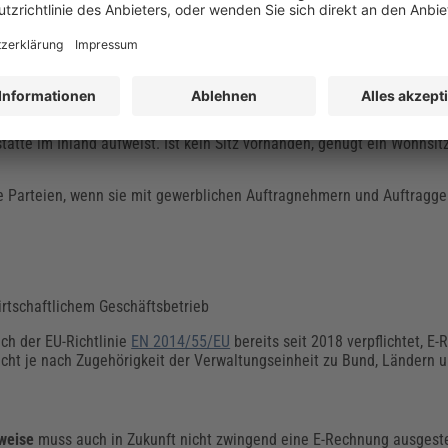
m B2B-Bereich
(Business-to-Business), also bei Geschäften zwischen 
 des Rechnungsempfängers. Für die Ausstellung von E-Rechnungen an
ch.
eweilige Leistungsempfänger
im Inland ansässig
sind, also einen Sitz, 
tätte im Inland aufweist. Ist kein Sitz vorhanden, genügt ein Wohnsi
nde Parteien, wenn sie mit gewerblichen Auftragnehmern und Auftragg
irtschaftlichem Geschäftsbetrieb
ach der EU-Richtlinie
EN 2014/55/EU
bereits seit 2018 verpflichtet, E
flicht je nach Zugehörigkeit der Verwaltungseinheit zu Bund, Länder
weise
muss auch in Zukunft nicht zwingend eine E-Rechnung ausgestel