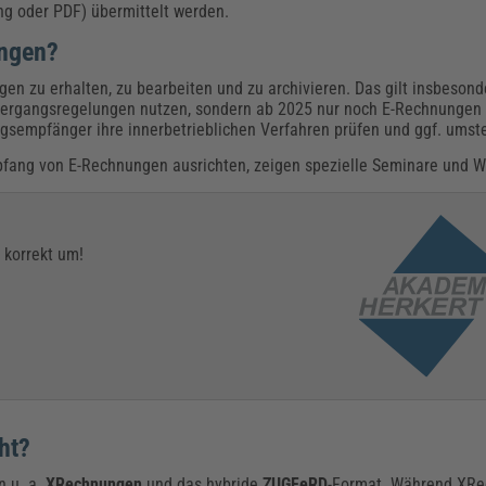
ng oder PDF) übermittelt werden.
ungen?
n zu erhalten, zu bearbeiten und zu archivieren. Das gilt insbesond
Übergangsregelungen nutzen, sondern ab 2025 nur noch E-Rechnungen
gsempfänger ihre innerbetrieblichen Verfahren prüfen und ggf. umste
fang von E-Rechnungen ausrichten, zeigen spezielle Seminare und W
 korrekt um!
ht?
n u. a.
XRechnungen
und das hybride
ZUGFeRD
-Format. Während XR