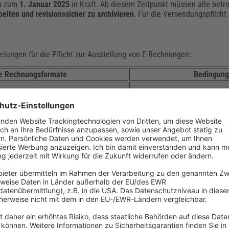
ch zum
1. Januar 2025
in Kraft. Ab diesem Zeitpunkt müssen alle bet
iten und revisionssicher zu archivieren
. Für die Versendungspflicht
elungen für die Pflicht zur Ausstellung von E-Rechnungen:
te Rechnungsformate
Bedingun
Für sonstige Rechnun
apierform oder elektronisch (PDF,
Empfängers
nehmen
E-Rechnung hat ab 202
Papierrechnungen
Für sonstige Rechnun
apierform oder elektronisch für
Empfängers
mmtem Höchstumsatz →
Vorjahresumsatz (2026
Unternehmen von höchste
en, sondern ausschließlich E-
, ZUGFeRD)