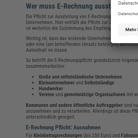
Wer muss E-Rechnung ausstellen?
Die Pflicht zur Ausstellung von E-Rechnungen gilt
nur i
Unternehmen. Hier entfällt die Pflicht zur Zustimmung
ist weiterhin die Zustimmung des Empfängers erforderli
Wichtig ist, dass das leistende Unternehmen und der j
oder eine (am betreffenden Umsatz beteiligte) Betriebss
Aufenthalt im Inland.
So betrifft die E-Rechnungspflicht grundsätzlich folge
zusammenarbeiten:
Große und mittelständische Unternehmen
Kleinunternehmer
und
Selbstständige
Handwerker
Vereine
und
gemeinnützige Organisationen
mit w
Kommunen und andere öffentliche Auftraggeber
sind n
anzunehmen und zu verarbeiten. Allerdings ist diese P
unterschiedlich geregelt.
E-Rechnung Pflicht: Ausnahmen
Für
Kleinbetragsrechnungen
(bis 250 Euro) und
Fahraus