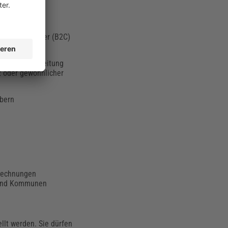
zwei oder mehr
 Endverbraucher (B2C)
die Geschäftsleitung
tz oder gewöhnlicher
ebern
-Rechnungen
n und Kommunen
lt werden. Sie dürfen