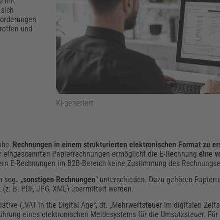
Klimaanpassung
Qualitätsmanagement
Praxismanagement, Abrechnung & Therapie
Q
e mit
 sich
Künstliche Intelligenz
forderungen
troffen und
Weiterbildungen (AKADEMIE HERKERT)
Fac
We
Feuerwehr
H
Kommunales
Zoll und Export
Recht, Sicherheit & Ordnung
V
Fachpublikationen & Arbeitshilfen
Weiterbildungen (AKADEMIE HERKERT)
Zollverfahren & Zollvorschriften
KI-generiert
abe,
Rechnungen in einem strukturierten elektronischen Format zu ers
r eingescannten Papierrechnungen ermöglicht die E-Rechnung eine
v
dern E-Rechnungen im B2B-Bereich keine Zustimmung des Rechnungs
n sog
. „s
onstigen Rechnungen
“ unterschieden. Dazu gehören Papier
(z. B. PDF, JPG, XML) übermittelt werden.
ative („VAT in the Digital Age“, dt. „Mehrwertsteuer im digitalen Zeita
ührung eines elektronischen Meldesystems für die Umsatzsteuer. Für