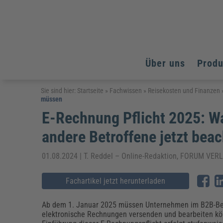
Über uns
Prod
Arbeitsschutz
Arbeitsschutz
Arbeitsschutz
Sie sind hier:
Startseite
»
Fachwissen
»
Reisekosten und Finanzen
müssen
Fachpublikationen & Arbeitshilfen
Bildung und Erziehung
Bildung und Erziehung
E-Rechnung Pflicht 2025: W
Weiterbildungen (AKADEMIE HERKERT)
Arbeitssicherheit & Gesundheitsschutz
Assistenz & Office-Management
Baurecht & Architektenrecht
Energie und Umwelt
Energie und Umwelt
andere Betroffene jetzt be
Arbeitsschutz & Brandschutz
Bau, Immobilien & Gebäudemanagement
Bildung und Erziehung
Brandschutz
Energieoptimiertes & klimaneutrales Bauen
Kommunales
Kommunales
Fachpublikationen & Arbeitshilfen
01.08.2024 | T. Reddel – Online-Redaktion, FORUM V
Nachhaltiges Planen
Reisekosten und Finanzen
Reisekosten und Finanzen
Kinderschutz, Jugendhilfe & Inklusion
Datenschutz & IT-Recht
Elektrosicherheit
Fachartikel jetzt herunterladen
Datenschutz & IT-Sicherheit
Elektrosicherheit & Elektrotechnik
Energie und Umwelt
Ab dem 1. Januar 2025 müssen Unternehmen im B2B-Be
Fachpublikationen & Arbeitshilfen
elektronische Rechnungen versenden und bearbeiten kö
Weiterbildungen (AKADEMIE HERKERT)