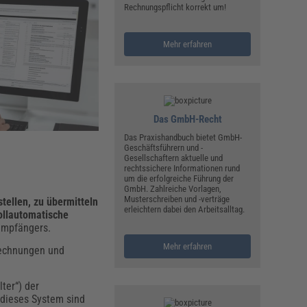
ualitätsmanagement, Hygiene & Arbeitsschutz
Rechnungspflicht korrekt um!
Personalmanagement
hpublikationen & Arbeitshilfen
Mehr erfahren
iterbildungen (AKADEMIE HERKERT)
ausmeister & Haustechnik
ergaberecht
Das GmbH-Recht
Das Praxishandbuch bietet GmbH-
Geschäftsführern und -
Gesellschaftern aktuelle und
rechtssichere Informationen rund
um die erfolgreiche Führung der
GmbH. Zahlreiche Vorlagen,
Musterschreiben und -verträge
tellen, zu übermitteln
erleichtern dabei den Arbeitsalltag.
ollautomatische
empfängers.
Mehr erfahren
rechnungen und
lter“) der
 dieses System sind