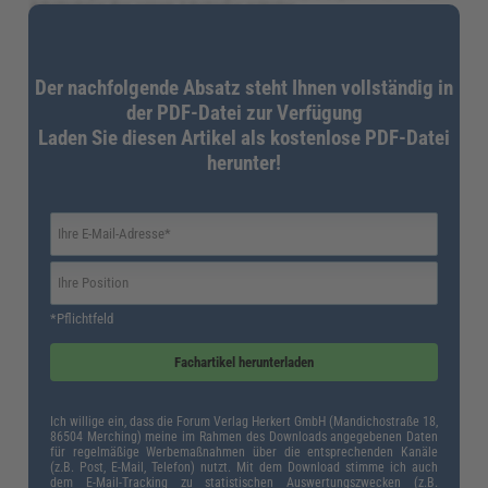
Arbeitnehmer dies seinem Arbeitgeber mitteilen.
Wie lange kann ein Arbeitgeber die Überzahlung
zurückfordern?
Der nachfolgende Absatz steht Ihnen vollständig in
Die gesetzlichen Verjährungsfristen betragen nach
§ 195 BGB
drei Jahre
.
der PDF-Datei zur Verfügung
Nach Ablauf von drei Jahren, in dem der Anspruch entstanden ist, kann der
Arbeitgeber einen Rückzahlungsanspruch nicht mehr durchsetzen.
Laden Sie diesen Artikel als kostenlose PDF-Datei
Darüber hinaus sind in Arbeitsverträgen oder Tarifverträgen üblicherweise
herunter!
bestimmte
Ausschlussfristen
festgehalten. Auf zu viel gezahlte Entgelte
finden diese Ausschlussfristen Anwendung. Sie legen fest, innerhalb welchen
Zeitraums Ansprüche aus dem Arbeitsverhältnis schriftlich gegenüber der
anderen Arbeitsvertragspartei geltend gemacht werden müssen.
Außerdem definieren die Ausschlussfristen, innerhalb welcher Zeitspanne der
Anspruch unter Umständen eingeklagt werden muss.
In solchen Fällen verfällt
auch der Rückzahlungsanspruch des Arbeitgebers, wenn dieser ihn nicht
innerhalb der vorgesehenen Fristen geltend macht
.
*Pflichtfeld
Fazit
Fachartikel herunterladen
Ich willige ein, dass die Forum Verlag Herkert GmbH (Mandichostraße 18,
86504 Merching) meine im Rahmen des Downloads angegebenen Daten
für regelmäßige Werbemaßnahmen über die entsprechenden Kanäle
(z.B. Post, E-Mail, Telefon) nutzt. Mit dem Download stimme ich auch
dem E-Mail-Tracking zu statistischen Auswertungszwecken (z.B.