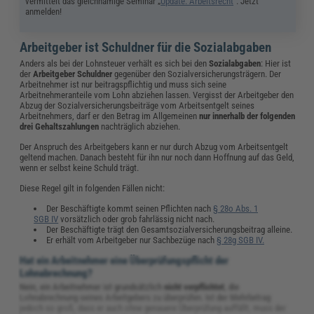
vermittelt das gleichnamige Seminar „
Update: Arbeitsrecht
“. Jetzt
anmelden!
Arbeitgeber ist Schuldner für die Sozialabgaben
Anders als bei der Lohnsteuer verhält es sich bei den
Sozialabgaben
: Hier ist
der
Arbeitgeber Schuldner
gegenüber den Sozialversicherungsträgern. Der
Arbeitnehmer ist nur beitragspflichtig und muss sich seine
Arbeitnehmeranteile vom Lohn abziehen lassen. Vergisst der Arbeitgeber den
Abzug der Sozialversicherungsbeiträge vom Arbeitsentgelt seines
Arbeitnehmers, darf er den Betrag im Allgemeinen
nur innerhalb der folgenden
drei Gehaltszahlungen
nachträglich abziehen.
Der Anspruch des Arbeitgebers kann er nur durch Abzug vom Arbeitsentgelt
geltend machen. Danach besteht für ihn nur noch dann Hoffnung auf das Geld,
wenn er selbst keine Schuld trägt.
Diese Regel gilt in folgenden Fällen nicht:
Der Beschäftigte kommt seinen Pflichten nach
§ 28o Abs. 1
SGB IV
vorsätzlich oder grob fahrlässig nicht nach.
Der Beschäftigte trägt den Gesamtsozialversicherungsbeitrag alleine.
Er erhält vom Arbeitgeber nur Sachbezüge nach
§ 28g SGB IV.
Hat ein Arbeitnehmer eine Überprüfungspflicht der
Lohnabrechnung?
Nein, ein Arbeitnehmer ist grundsätzlich
nicht verpflichtet
, die
Lohnabrechnung seines Arbeitgebers zu überprüfen. Ist der Mehrbetrag
jedoch so groß, dass er auch ohne genauere Überprüfung auffällt, muss der