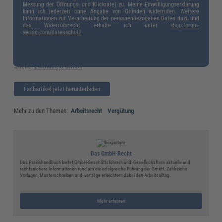
Messung der Öffnungs- und Klickrate) zu. Meine Einwilligungserklärung
kann ich jederzeit ohne Angabe von Gründen widerrufen. Weitere
Informationen zur Verarbeitung der personenbezogenen Daten dazu und
das Widerrufsrecht erhalte ich unter
shop.forum-
verlag.com/datenschutz
.
Quelle:
Lohndirekt GmbH
Fachartikel jetzt herunterladen
Mehr zu den Themen:
Arbeitsrecht
Vergütung
Das GmbH-Recht
Das Praxishandbuch bietet GmbH-Geschäftsführern und -Gesellschaftern aktuelle und
rechtssichere Informationen rund um die erfolgreiche Führung der GmbH. Zahlreiche
Vorlagen, Musterschreiben und -verträge erleichtern dabei den Arbeitsalltag.
Mehr erfahren