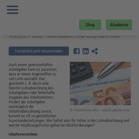
Sie sind hier:
Startseite
»
Fachwissen
»
Reisekosten und Finanzen
»
Die
Konsequenzen für Arbeitgeber bei Fehlern in der Lohnabrechnung
Die Konsequenzen für Arbeitgeber
Shop
Akademie
bei Fehlern in der Lohnabrechnung
16.05.2024 | T. Reddel – Online-Redaktion, Forum Verlag Herkert GmbH
Fachartikel jetzt herunterladen
Auch einem gewissenhaften
Arbeitgeber kann es passieren,
dass er einem Angestellten zu
viel Lohn auszahlt. Das
geschieht z. B. durch eine
falsche Lohnabrechnung des
Arbeitgebers oder fehlerhafte
Angaben des Arbeitnehmers.
Fordert der Arbeitgeber
nachträglich die
© Stockfotos-MG – stock.adobe.com
Gehaltsüberzahlung zurück,
kommt es oft zu gerichtlichen
Auseinandersetzungen. Wer haftet also für Fehler in der Lohnabrechnung und
welche Verjährungsfristen gelten bei Rückforderungen?
Inhaltsverzeichnis