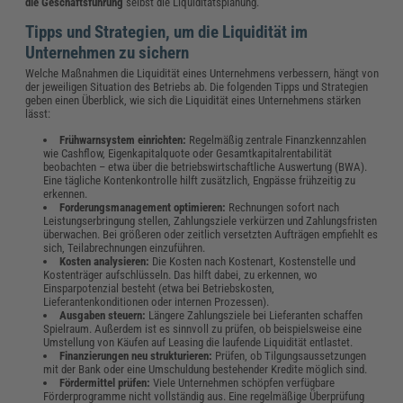
die Geschäftsführung
selbst die Liquiditätsplanung.
Tipps und Strategien, um die Liquidität im
Unternehmen zu sichern
Welche Maßnahmen die Liquidität eines Unternehmens verbessern, hängt von
der jeweiligen Situation des Betriebs ab. Die folgenden Tipps und Strategien
geben einen Überblick, wie sich die Liquidität eines Unternehmens stärken
lässt:
Frühwarnsystem einrichten:
Regelmäßig zentrale Finanzkennzahlen
wie Cashflow, Eigenkapitalquote oder Gesamtkapitalrentabilität
beobachten – etwa über die betriebswirtschaftliche Auswertung (BWA).
Eine tägliche Kontenkontrolle hilft zusätzlich, Engpässe frühzeitig zu
erkennen.
Forderungsmanagement optimieren:
Rechnungen sofort nach
Leistungserbringung stellen, Zahlungsziele verkürzen und Zahlungsfristen
überwachen. Bei größeren oder zeitlich versetzten Aufträgen empfiehlt es
sich, Teilabrechnungen einzuführen.
Kosten analysieren:
Die Kosten nach Kostenart, Kostenstelle und
Kostenträger aufschlüsseln. Das hilft dabei, zu erkennen, wo
Einsparpotenzial besteht (etwa bei Betriebskosten,
Lieferantenkonditionen oder internen Prozessen).
Ausgaben steuern:
Längere Zahlungsziele bei Lieferanten schaffen
Spielraum. Außerdem ist es sinnvoll zu prüfen, ob beispielsweise eine
Umstellung von Käufen auf Leasing die laufende Liquidität entlastet.
Finanzierungen neu strukturieren:
Prüfen, ob Tilgungsaussetzungen
mit der Bank oder eine Umschuldung bestehender Kredite möglich sind.
Fördermittel prüfen:
Viele Unternehmen schöpfen verfügbare
Förderprogramme nicht vollständig aus. Eine regelmäßige Überprüfung