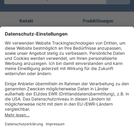
Kontakt
Produktlösungen
Sie erreichen uns unter:
FORUM Fachliteratur
AKADEMIE HERKERT
(08233) 38 11 23
Unsere Marken
service@forum-verlag.com
Mo-Do 07:30 - 17:00 Uhr
Fr 07:30 - 15:00 Uhr
Folgen Sie uns
Impressum
Datenschutz