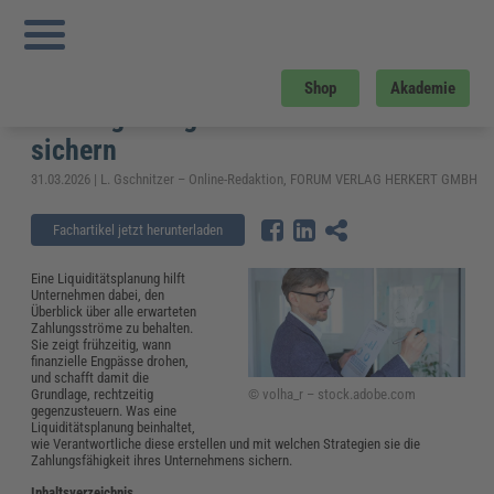
Sie sind hier:
Startseite
»
Fachwissen
»
Reisekosten und Finanzen
»
Liquiditätsplanung: In 5 Schritten die Zahlungsfähigkeit des Unternehmens
sichern
Liquiditätsplanung: In 5 Schritten die
Shop
Akademie
Zahlungsfähigkeit des Unternehmens
sichern
31.03.2026 | L. Gschnitzer – Online-Redaktion, FORUM VERLAG HERKERT GMBH
Fachartikel jetzt herunterladen
Eine Liquiditätsplanung hilft
Unternehmen dabei, den
Überblick über alle erwarteten
Zahlungsströme zu behalten.
Sie zeigt frühzeitig, wann
finanzielle Engpässe drohen,
und schafft damit die
© volha_r – stock.adobe.com
Grundlage, rechtzeitig
gegenzusteuern. Was eine
Liquiditätsplanung beinhaltet,
wie Verantwortliche diese erstellen und mit welchen Strategien sie die
Zahlungsfähigkeit ihres Unternehmens sichern.
Inhaltsverzeichnis