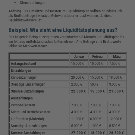
Steuerzahlungen
Achtung:
Die Umsätze und Kosten im Liquiditätsplan sollten grundsätzlich
als Bruttobeträge inklusive Mehrwertsteuer erfasst werden, da diese
liquiditätswirksam ist.
Beispiel: Wie sieht eine Liquiditätsplanung aus?
Das folgende Beispiel zeigt einen vereinfachten 3-Monats-Liquiditätsplan für
ein fiktives mittelständisches Unternehmen. Alle Beträge sind Bruttowerte
inklusive Mehrwertsteuer.
Januar
Februar
März
Anfangsbestand
15.000 €
10.000 €
7.500 €
Einzahlungen
Kundenzahlungen
20.000 €
15.000 €
18.000 €
Sonstige Einzahlungen
2.000 €
500 €
3.000 €
Summe Einzahlungen
22.000 €
15.500 €
21.000 €
Auszahlungen
Personalkosten
7.000 €
7.000 €
7.000 €
Miete und Betriebskosten
4.000 €
4.000 €
4.000 €
Lieferanten (Material)
11.000 €
6.000 €
12.000 €
Sonstige Auszahlungen
5.000 €
1.000 €
5.500 €
Summe Auszahlungen
27.000 €
18.000 €
28.500 €