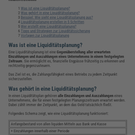
Was ist eine Liquiditätsplanung?
Was gehört in eine Liquiditätsplanung?
Beispiel: Wie sieht eine Liquiditätsplanung aus?
Liquiditätsplanung erstellen in 5 Schritten
Wer erstellt eine Liquiditätsplanung?
Tipps und Strategien zur Liquiditätssicherung
Vorlagen zur Liquiditätsplanung
Was ist eine Liquiditätsplanung?
Eine Liquiditätsplanung ist eine
Gegenüberstellung aller erwarteten
Einzahlungen und Auszahlungen eines Unternehmens in einem festgelegten
Zeitraum
. Sie ermöglicht es, finanzielle Engpässe frühzeitig zu erkennen und
rechtzeitig gegenzusteuern.
Das Ziel ist es, die Zahlungsfähigkeit eines Betriebs zu jedem Zeitpunkt
sicherzustellen.
Was gehört in eine Liquiditätsplanung?
In einen Liquiditätsplan gehören
alle Einzahlungen und Auszahlungen
eines
Unternehmens, die für einen festgelegten Planungszeitraum erwartet werden.
Dabei zählt immer der Zeitpunkt, an dem das Geld tatsächlich fließt.
Folgendes Schema zeigt, wie eine Liquiditätsplanung funktioniert:
Anfangsbestand von allen liquiden Mitteln aus Bank und Kasse
+ Einzahlungen innerhalb einer Periode