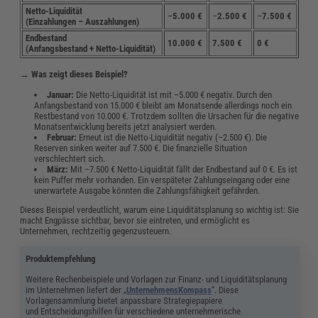
Netto-Liquidität
–
5.000 €
–
2.500 €
–
7.500 €
(Einzahlungen – Auszahlungen)
Endbestand
10.000 €
7.500 €
0 €
(Anfangsbestand + Netto-Liquidität)
→ Was zeigt dieses Beispiel?
Januar:
Die Netto-Liquidität ist mit –5.000 € negativ. Durch den
Anfangsbestand von 15.000 € bleibt am Monatsende allerdings noch ein
Restbestand von 10.000 €. Trotzdem sollten die Ursachen für die negative
Monatsentwicklung bereits jetzt analysiert werden.
Februar:
Erneut ist die Netto-Liquidität negativ (–2.500 €). Die
Reserven sinken weiter auf 7.500 €. Die finanzielle Situation
verschlechtert sich.
März:
Mit –7.500 € Netto-Liquidität fällt der Endbestand auf 0 €. Es ist
kein Puffer mehr vorhanden. Ein verspäteter Zahlungseingang oder eine
unerwartete Ausgabe könnten die Zahlungsfähigkeit gefährden.
Dieses Beispiel verdeutlicht, warum eine Liquiditätsplanung so wichtig ist: Sie
macht Engpässe sichtbar, bevor sie eintreten, und ermöglicht es
Unternehmen, rechtzeitig gegenzusteuern.
Produktempfehlung
Weitere Rechenbeispiele und Vorlagen zur Finanz- und Liquiditätsplanung
im Unternehmen liefert der „
UnternehmensKompass
“. Diese
Vorlagensammlung bietet anpassbare Strategiepapiere
und Entscheidungshilfen für verschiedene unternehmerische