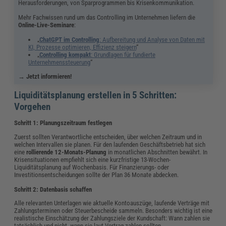
Herausforderungen, von Sparprogrammen bis Krisenkommunikation.
Mehr Fachwissen rund um das Controlling im Unternehmen liefern die
Online-Live-Seminare
:
„
ChatGPT im Controlling
: Aufbereitung und Analyse von Daten mit
KI, Prozesse optimieren, Effizienz steigern
“
„
Controlling kompakt
: Grundlagen für fundierte
Unternehmenssteuerung
​“
→ Jetzt informieren!
Liquiditätsplanung erstellen in 5 Schritten:
Vorgehen
Schritt 1: Planungszeitraum festlegen
Zuerst sollten Verantwortliche entscheiden, über welchen Zeitraum und in
welchen Intervallen sie planen. Für den laufenden Geschäftsbetrieb hat sich
eine
rollierende 12-Monats-Planung
in monatlichen Abschnitten bewährt. In
Krisensituationen empfiehlt sich eine kurzfristige 13-Wochen-
Liquiditätsplanung auf Wochenbasis. Für Finanzierungs- oder
Investitionsentscheidungen sollte der Plan 36 Monate abdecken.
Schritt 2: Datenbasis schaffen
Alle relevanten Unterlagen wie aktuelle Kontoauszüge, laufende Verträge mit
Zahlungsterminen oder Steuerbescheide sammeln. Besonders wichtig ist eine
realistische Einschätzung der Zahlungsziele der Kundschaft: Wann zahlen sie
tatsächlich und nicht, wann sie laut Vertrag zahlen sollten.