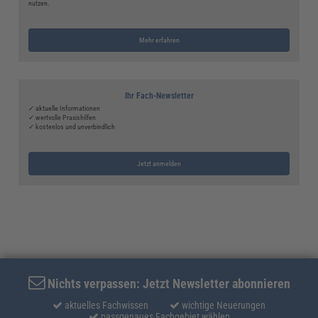
nutzen.
Mehr erfahren
Ihr Fach-Newsletter
✓ aktuelle Informationen
✓ wertvolle Praxishilfen
✓ kostenlos und unverbindlich
Jetzt anmelden
Nichts verpassen: Jetzt Newsletter abonnieren
aktuelles Fachwissen
wichtige Neuerungen
passgenaues Fachgebiet wählen