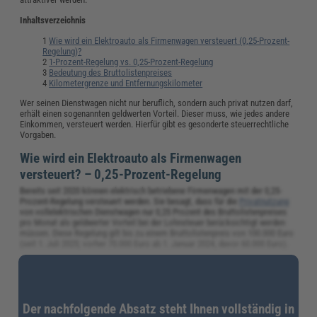
Inhaltsverzeichnis
Wie wird ein Elektroauto als Firmenwagen versteuert (0,25-Prozent-
Regelung)?
1-Prozent-Regelung vs. 0,25-Prozent-Regelung
Bedeutung des Bruttolistenpreises
Kilometergrenze und Entfernungskilometer
Wer seinen Dienstwagen nicht nur beruflich, sondern auch privat nutzen darf,
erhält einen sogenannten geldwerten Vorteil. Dieser muss, wie jedes andere
Einkommen, versteuert werden. Hierfür gibt es gesonderte steuerrechtliche
Vorgaben.
Wie wird ein Elektroauto als Firmenwagen
versteuert? – 0,25-Prozent-Regelung
Bereits seit 2020 können elektrisch betriebene Firmenwagen mit der 0,25-
Prozent-Regelung versteuert werden. Sie besagt, dass für die
Privatnutzung
von vollelektrischen Dienstwagen nur 0,25 Prozent des Bruttolistenpreises
pro Monat als geldwerter Vorteil bei der Lohnsteuer berücksichtigt werden
müssen. Diese Regelung gilt bis zu einem Bruttolistenpreis von 100.000 Euro
(seit 1. Juli 2025; vorher 70.000 Euro ab 1. Januar 2024, davor 60.000 Euro).
Teurere Elektro-Firmenwagen werden mit 0,5 Prozent versteuert, ebenso wie
Plug-in-Hybride, sofern sie eine elektrische Mindestreichweite von
80 Kilometern erreichen und höchstens 50 Gramm CO₂-Emissionen pro
Kilometer ausstoßen. Für Verbrenner gilt die 1-Prozent-Regelung.
Der nachfolgende Absatz steht Ihnen vollständig in
Somit ergibt sich folgende Versteuerung von Dienstwagen für Elektro und