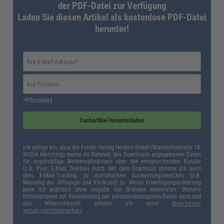
der PDF-Datei zur Verfügung
Verbrenner:
Laden Sie diesen Artikel als kostenlose PDF-Datei
Auto
Versteuerung als Dienstwagen
herunter!
Elektroauto bis 100.000 Euro
0,25 Prozent
Elektroauto über 100.000 Euro
0,5 Prozent
Verbrenner
1,0 Prozent
Dieser Steuervorteil gegenüber Verbrennungsmotoren soll Anreize für die
Nutzung umweltfreundlicher Dienstfahrzeuge schaffen und die Verbreitung
von Elektroautos im Firmenwagenbereich fördern. Allerdings gelten die
Sonderregelungen zeitlich befristet.
*Pflichtfeld
Wie lange gilt die 0,25-Prozent-Regelung für Elektroautos?
Fachartikel herunterladen
Ich willige ein, dass die Forum Verlag Herkert GmbH (Mandichostraße 18,
86504 Merching) meine im Rahmen des Downloads angegebenen Daten
für regelmäßige Werbemaßnahmen über die entsprechenden Kanäle
(z.B. Post, E-Mail, Telefon) nutzt. Mit dem Download stimme ich auch
dem E-Mail-Tracking zu statistischen Auswertungszwecken (z.B.
Messung der Öffnungs- und Klickrate) zu. Meine Einwilligungserklärung
kann ich jederzeit ohne Angabe von Gründen widerrufen. Weitere
Informationen zur Verarbeitung der personenbezogenen Daten dazu und
das Widerrufsrecht erhalte ich unter
shop.forum-
verlag.com/datenschutz
.