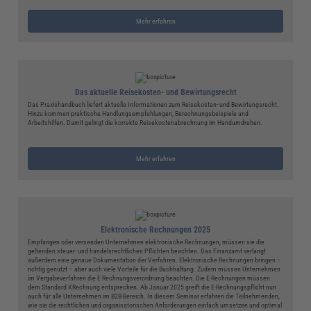
Mehr erfahren
Das aktuelle Reisekosten- und Bewirtungsrecht
Das Praxishandbuch liefert aktuelle Informationen zum Reisekosten- und Bewirtungsrecht.
Hinzu kommen praktische Handlungsempfehlungen, Berechnungsbeispiele und
Arbeitshilfen. Damit gelingt die korrekte Reisekostenabrechnung im Handumdrehen.
Mehr erfahren
Elektronische Rechnungen 2025
Empfangen oder versenden Unternehmen elektronische Rechnungen, müssen sie die
geltenden steuer- und handelsrechtlichen Pflichten beachten. Das Finanzamt verlangt
außerdem eine genaue Dokumentation der Verfahren. Elektronische Rechnungen bringen –
richtig genutzt – aber auch viele Vorteile für die Buchhaltung. Zudem müssen Unternehmen
im Vergabeverfahren die E-Rechnungsverordnung beachten. Die E-Rechnungen müssen
dem Standard XRechnung entsprechen. Ab Januar 2025 greift die E-Rechnungspflicht nun
auch für alle Unternehmen im B2B-Bereich. In diesem Seminar erfahren die Teilnehmenden,
wie sie die rechtlichen und organisatorischen Anforderungen einfach umsetzen und optimal