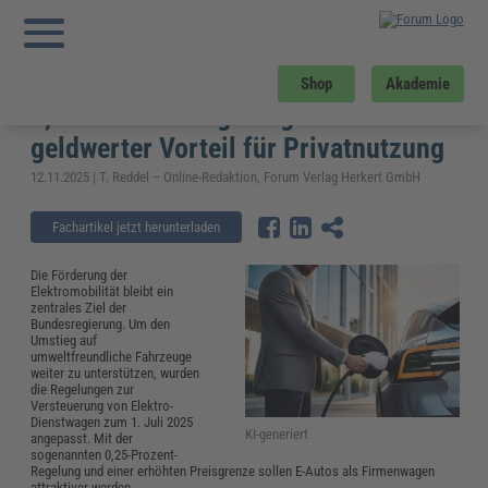
Sie sind hier:
Startseite
»
Fachwissen
»
Reisekosten und Finanzen
»
Versteuerung Dienstwagen Elektro – 0,25-Prozent-Regelung und geldwerter
Vorteil für Privatnutzung
Versteuerung Dienstwagen Elektro –
Shop
Akademie
0,25-Prozent-Regelung und
geldwerter Vorteil für Privatnutzung
12.11.2025 | T. Reddel – Online-Redaktion, Forum Verlag Herkert GmbH
Fachartikel jetzt herunterladen
Die Förderung der
Elektromobilität bleibt ein
zentrales Ziel der
Bundesregierung. Um den
Umstieg auf
umweltfreundliche Fahrzeuge
weiter zu unterstützen, wurden
die Regelungen zur
Versteuerung von Elektro-
Dienstwagen zum 1. Juli 2025
KI-generiert
angepasst. Mit der
sogenannten 0,25-Prozent-
Regelung und einer erhöhten Preisgrenze sollen E-Autos als Firmenwagen
attraktiver werden.