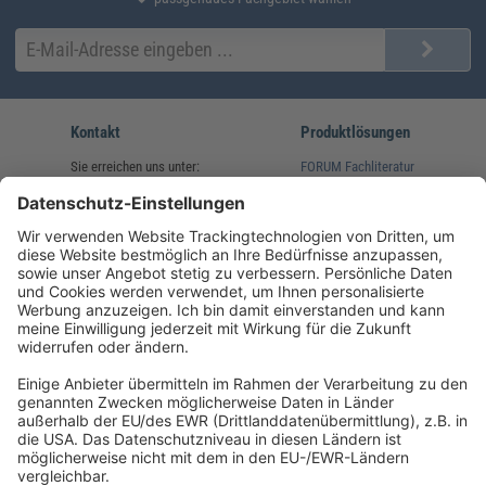
Kontakt
Produktlösungen
Sie erreichen uns unter:
FORUM Fachliteratur
AKADEMIE HERKERT
(08233) 38 11 23
Unsere Marken
service@forum-verlag.com
Mo-Do 07:30 - 17:00 Uhr
Fr 07:30 - 15:00 Uhr
Folgen Sie uns
Impressum