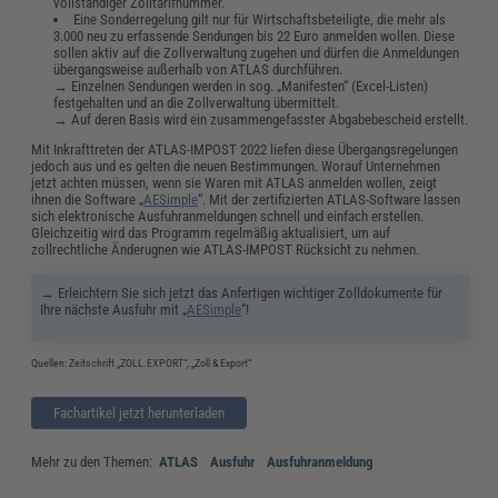
vollständiger Zolltarifnummer.
Eine Sonderregelung gilt nur für Wirtschaftsbeteiligte, die mehr als
3.000 neu zu erfassende Sendungen bis 22 Euro anmelden wollen. Diese
sollen aktiv auf die Zollverwaltung zugehen und dürfen die Anmeldungen
übergangsweise außerhalb von ATLAS durchführen.
→ Einzelnen Sendungen werden in sog. „Manifesten“ (Excel-Listen)
festgehalten und an die Zollverwaltung übermittelt.
→ Auf deren Basis wird ein zusammengefasster Abgabebescheid erstellt.
Mit Inkrafttreten der ATLAS-IMPOST 2022 liefen diese Übergangsregelungen
jedoch aus und es gelten die neuen Bestimmungen. Worauf Unternehmen
jetzt achten müssen, wenn sie Waren mit ATLAS anmelden wollen, zeigt
ihnen die Software „
AESimple
“. Mit der zertifizierten ATLAS-Software lassen
sich elektronische Ausfuhranmeldungen schnell und einfach erstellen.
Gleichzeitig wird das Programm regelmäßig aktualisiert, um auf
zollrechtliche Änderugnen wie ATLAS-IMPOST Rücksicht zu nehmen.
→ Erleichtern Sie sich jetzt das Anfertigen wichtiger Zolldokumente für
Ihre nächste Ausfuhr mit „
AESimple
“!
Quellen: Zeitschrift „ZOLL.EXPORT“, „Zoll & Export“
Fachartikel jetzt herunterladen
Mehr zu den Themen:
ATLAS
Ausfuhr
Ausfuhranmeldung