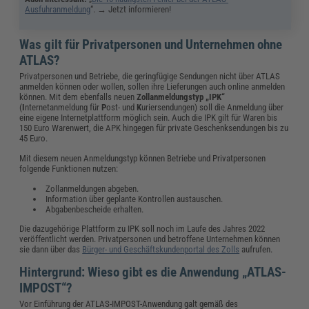
Ausfuhranmeldung
“. → Jetzt informieren!
Was gilt für Privatpersonen und Unternehmen ohne
ATLAS?
Privatpersonen und Betriebe, die geringfügige Sendungen nicht über ATLAS
anmelden können oder wollen, sollen ihre Lieferungen auch online anmelden
können. Mit dem ebenfalls neuen
Zollanmeldungstyp
„IPK“
(
I
nternetanmeldung für
P
ost- und
K
uriersendungen) soll die Anmeldung über
eine eigene Internetplattform möglich sein. Auch die IPK gilt für Waren bis
150 Euro Warenwert, die APK hingegen für private Geschenksendungen bis zu
45 Euro.
Mit diesem neuen Anmeldungstyp können Betriebe und Privatpersonen
folgende Funktionen nutzen:
Zollanmeldungen abgeben.
Information über geplante Kontrollen austauschen.
Abgabenbescheide erhalten.
Die dazugehörige Plattform zu IPK soll noch im Laufe des Jahres 2022
veröffentlicht werden. Privatpersonen und betroffene Unternehmen können
sie dann über das
Bürger- und Geschäftskundenportal des Zolls
aufrufen.
Hintergrund: Wieso gibt es die Anwendung „ATLAS-
IMPOST“?
Vor Einführung der ATLAS-IMPOST-Anwendung galt gemäß des