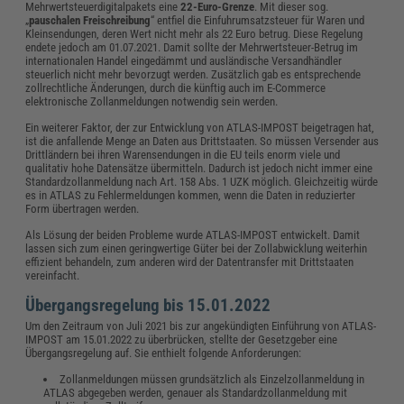
Mehrwertsteuerdigitalpakets eine
22-Euro-Grenze
. Mit dieser sog.
„
pauschalen Freischreibung
“ entfiel die Einfuhrumsatzsteuer für Waren und
Kleinsendungen, deren Wert nicht mehr als 22 Euro betrug. Diese Regelung
endete jedoch am 01.07.2021. Damit sollte der Mehrwertsteuer-Betrug im
internationalen Handel eingedämmt und ausländische Versandhändler
steuerlich nicht mehr bevorzugt werden. Zusätzlich gab es entsprechende
zollrechtliche Änderungen, durch die künftig auch im E-Commerce
elektronische Zollanmeldungen notwendig sein werden.
Ein weiterer Faktor, der zur Entwicklung von ATLAS-IMPOST beigetragen hat,
ist die anfallende Menge an Daten aus Drittstaaten. So müssen Versender aus
Drittländern bei ihren Warensendungen in die EU teils enorm viele und
qualitativ hohe Datensätze übermitteln. Dadurch ist jedoch nicht immer eine
Standardzollanmeldung nach Art. 158 Abs. 1 UZK möglich. Gleichzeitig würde
es in ATLAS zu Fehlermeldungen kommen, wenn die Daten in reduzierter
Form übertragen werden.
Als Lösung der beiden Probleme wurde ATLAS-IMPOST entwickelt. Damit
lassen sich zum einen geringwertige Güter bei der Zollabwicklung weiterhin
effizient behandeln, zum anderen wird der Datentransfer mit Drittstaaten
vereinfacht.
Übergangsregelung bis 15.01.2022
Um den Zeitraum von Juli 2021 bis zur angekündigten Einführung von ATLAS-
IMPOST am 15.01.2022 zu überbrücken, stellte der Gesetzgeber eine
Übergangsregelung auf. Sie enthielt folgende Anforderungen:
Zollanmeldungen müssen grundsätzlich als Einzelzollanmeldung in
ATLAS abgegeben werden, genauer als Standardzollanmeldung mit