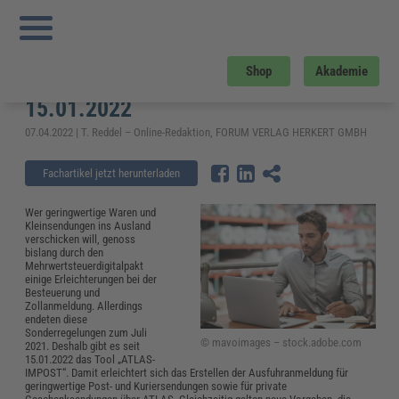
Sie sind hier:
Startseite
»
Fachwissen
»
Zoll und Export
»
ATLAS-IMPOST: Neue
Anwendung für Post- und Kuriersendungen ab 15.01.2022
ATLAS-IMPOST: Neue Anwendung
Shop
Akademie
für Post- und Kuriersendungen ab
15.01.2022
07.04.2022 | T. Reddel – Online-Redaktion, FORUM VERLAG HERKERT GMBH
Fachartikel jetzt herunterladen
Wer geringwertige Waren und
Kleinsendungen ins Ausland
verschicken will, genoss
bislang durch den
Mehrwertsteuerdigitalpakt
einige Erleichterungen bei der
Besteuerung und
Zollanmeldung. Allerdings
endeten diese
Sonderregelungen zum Juli
© mavoimages – stock.adobe.com
2021. Deshalb gibt es seit
15.01.2022 das Tool „ATLAS-
IMPOST“. Damit erleichtert sich das Erstellen der Ausfuhranmeldung für
geringwertige Post- und Kuriersendungen sowie für private