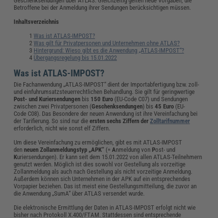
Geschenksendungen über ATLAS. Gleichzeitig gelten neue Vorgaben, die
Betroffene bei der Anmeldung ihrer Sendungen berücksichtigen müssen.
Inhaltsverzeichnis
Was ist ATLAS-IMPOST?
Was gilt für Privatpersonen und Unternehmen ohne ATLAS?
Hintergrund: Wieso gibt es die Anwendung „ATLAS-IMPOST“?
Übergangsregelung bis 15.01.2022
Was ist ATLAS-IMPOST?
Die Fachanwendung „ATLAS-IMPOST“ dient der Importabfertigung bzw. zoll-
und einfuhrumsatzsteuerrechtlichen Behandlung. Sie gilt für geringwertige
Post- und Kuriersendungen
bis
150 Euro
(EU-Code C07) und Sendungen
zwischen zwei Privatpersonen (
Geschenksendungen
) bis
45 Euro
(EU-
Code C08). Das Besondere der neuen Anwendung ist ihre Vereinfachung bei
der Tarifierung. So sind nur die
ersten sechs Ziffern der
Zolltarifnummer
erforderlich, nicht wie sonst elf Ziffern.
Um diese Vereinfachung zu ermöglichen, gibt es mit ATLAS-IMPOST
den
neuen Zollanmeldungstyp „APK“
(=
A
nmeldung von
P
ost- und
K
uriersendungen). Er kann seit dem 15.01.2022 von allen ATLAS-Teilnehmern
genutzt werden. Möglich ist dies sowohl vor Gestellung als vorzeitige
Zollanmeldung als auch nach Gestellung als nicht vorzeitige Anmeldung.
Außerdem können sich Unternehmen in der APK auf ein entsprechendes
Vorpapier beziehen. Das ist meist eine Gestellungsmitteilung, die zuvor an
die Anwendung „SumA“ über ATLAS versendet wurde.
Die elektronische Ermittlung der Daten in ATLAS-IMPOST erfolgt nicht wie
bisher nach Protokoll X.400/FTAM. Stattdessen sind entsprechende