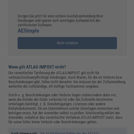
Sorgen Sie jetzt für eine sichere Ausfuhranmeldung Ihrer
Sendungen und sparen sich unnötigen Aufwand mit der
zertifizierten Software
AESimple
Mehr erfahren
Wann gilt ATLAS-IMPOST nicht?
Die vereinfachte Tarifierung der ATLAS-IMPOST gilt nicht für
verbrauchssteuerpflichtige Sendungen. Auch Waren, für die es Verbote bzw.
Beschränkungen gibt, fallen nicht darunter. Sie müssen bei der Zollanmeldung
weiterhin die vollständige, elf-stellige Tarifnummer angeben.
Solch o. g. Beschränkungen oder Verbote liegen insbesondere dann vor,
wenn die Einfuhr der Güter verboten ist oder die Zollstelle bestimmte
Unterlagen benötigt, z. B. Genehmigungen, Lizenzen oder andere
Einfuhrdokumente. Ob ein Unternehmen solche Unterlagen einreichen und
befolgen muss, hat der Anmelder selbst zu prüfen. Gleichzeitig erklärt der
Anmelder, sobald er das vereinfachte Verfahren ATLAS-IMPOST nutzt, dass
für seine Güter keine Verbote oder Beschränkungen gelten.
Auch interessant:
„
Die 10 häufigsten Fehler bei der ATLAS-