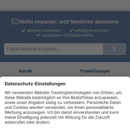
Nichts verpassen: Jetzt Newsletter abonnieren
aktuelles Fachwissen
wichtige Neuerungen
passgenaues Fachgebiet wählen
Kontakt
Produktlösungen
Sie erreichen uns unter:
FORUM Fachliteratur
AKADEMIE HERKERT
(08233) 38 11 23
Unsere Marken
service@forum-verlag.com
Mo-Do 07:30 - 17:00 Uhr
Fr 07:30 - 15:00 Uhr
Folgen Sie uns