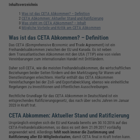
Inhaltsverzeichnis
Was ist das CETA Abkommen? – Definition
CETA Abkommen: Aktueller Stand und Ratifizierung
Was steht im CETA Abkommen? – Inhalt
Mögliche Vorteile und Kritik am CETA Abkommen
Was ist das CETA Abkommen? – Definition
Das CETA (
C
omprehensive
E
conomic and
T
rade
A
greement) ist ein
Freihandelsabkommen zwischen der EU und Kanada. Es ist neben
dem Transatlantischen Abkommen mit den USA (TTIP) eine von vielen
Vereinbarungen zum internationalen Handel mit Drittländern.
Daher soll CETA, wie die meisten Freihandelsabkommen, die wirtschaftlichen
Beziehungen beider Seiten fördern und den Marktzugang für Waren und
Dienstleistungen erleichtern. Hierfür enthält das CETA Abkommen
Vereinfachungen bei der Zoll- und Exportabwicklung, ebenso wie einheitliche
Regelungen zu Investitionen und öffentlichen Ausschreibungen.
Rechtliche Grundlage für das CETA Abkommen in Deutschland ist ein
entsprechendes Ratifizierungsgesetz, das nach über sechs Jahren im Januar
2023 in Kraft trat.
CETA Abkommen: Aktueller Stand und Ratifizierung
Ursprünglich einigten sich die EU und Kanada bereits am 30.10.2016 auf das
CETA-Freihandelsabkommen, so dass es seit dem 21.09.2017 vorläufig
angewendet wird. Allerdings
fehlt noch immer die Zustimmung und
Ratifizierung aller EU-Mitgliedsstaaten
, damit CETA final in Kraft treten kann.