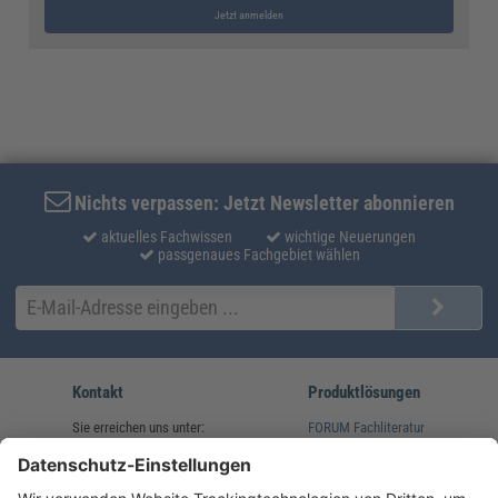
Jetzt anmelden
Nichts verpassen: Jetzt Newsletter abonnieren
aktuelles Fachwissen
wichtige Neuerungen
passgenaues Fachgebiet wählen
Kontakt
Produktlösungen
Sie erreichen uns unter:
FORUM Fachliteratur
AKADEMIE HERKERT
(08233) 38 11 23
Unsere Marken
service@forum-verlag.com