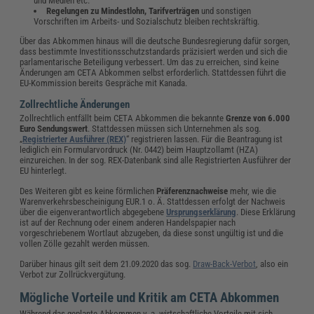
und Medien etc.
Regelungen zu Mindestlohn, Tarifverträgen
und sonstigen
Vorschriften im Arbeits- und Sozialschutz bleiben rechtskräftig.
Über das Abkommen hinaus will die deutsche Bundesregierung dafür sorgen,
dass bestimmte Investitionsschutzstandards präzisiert werden und sich die
parlamentarische Beteiligung verbessert. Um das zu erreichen, sind keine
Änderungen am CETA Abkommen selbst erforderlich. Stattdessen führt die
EU-Kommission bereits Gespräche mit Kanada.
Zollrechtliche Änderungen
Zollrechtlich entfällt beim CETA Abkommen die bekannte
Grenze von 6.000
Euro Sendungswert
. Stattdessen müssen sich Unternehmen als sog.
„
Registrierter Ausführer (REX)
“ registrieren lassen. Für die Beantragung ist
lediglich ein Formularvordruck (Nr. 0442) beim Hauptzollamt (HZA)
einzureichen. In der sog. REX-Datenbank sind alle Registrierten Ausführer der
EU hinterlegt.
Des Weiteren gibt es keine förmlichen
Präferenznachweise
mehr, wie die
Warenverkehrsbescheinigung EUR.1 o. Ä. Stattdessen erfolgt der Nachweis
über die eigenverantwortlich abgegebene
Ursprungserklärung
. Diese Erklärung
ist auf der Rechnung oder einem anderen Handelspapier nach
vorgeschriebenem Wortlaut abzugeben, da diese sonst ungültig ist und die
vollen Zölle gezahlt werden müssen.
Darüber hinaus gilt seit dem 21.09.2020 das sog.
Draw-Back-Verbot
, also ein
Verbot zur Zollrückvergütung.
Mögliche Vorteile und Kritik am CETA Abkommen
Während das geplante Abkommen v. a. wirtschaftliche Vorteile mit sich