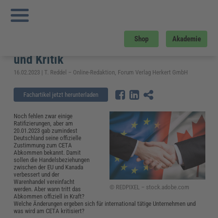
Sie sind hier:
Startseite
»
Fachwissen
»
Zoll und Export
»
Was ist das CETA
Abkommen einfach erklärt? – Aktueller Stand, Vorteile und Kritik
Was ist das CETA Abkommen einfach
Shop
Akademie
erklärt? – Aktueller Stand, Vorteile
und Kritik
16.02.2023 | T. Reddel – Online-Redaktion, Forum Verlag Herkert GmbH
Fachartikel jetzt herunterladen
Noch fehlen zwar einige
Ratifizierungen, aber am
20.01.2023 gab zumindest
Deutschland seine offizielle
Zustimmung zum CETA
Abkommen bekannt. Damit
sollen die Handelsbeziehungen
zwischen der EU und Kanada
verbessert und der
Warenhandel vereinfacht
© REDPIXEL – stock.adobe.com
werden. Aber wann tritt das
Abkommen offiziell in Kraft?
Welche Änderungen ergeben sich für international tätige Unternehmen und
was wird am CETA kritisiert?