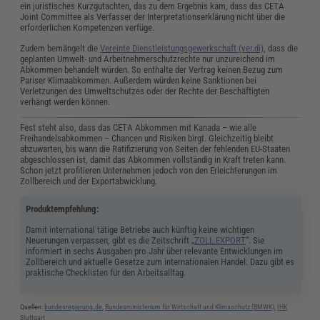
ein juristisches Kurzgutachten, das zu dem Ergebnis kam, dass das CETA
Joint Committee als Verfasser der Interpretationserklärung nicht über die
erforderlichen Kompetenzen verfüge.
Zudem bemängelt die
Vereinte Dienstleistungsgewerkschaft (ver.di)
, dass die
geplanten Umwelt- und Arbeitnehmerschutzrechte nur unzureichend im
Abkommen behandelt würden. So enthalte der Vertrag keinen Bezug zum
Pariser Klimaabkommen. Außerdem würden keine Sanktionen bei
Verletzungen des Umweltschutzes oder der Rechte der Beschäftigten
verhängt werden können.
Fest steht also, dass das CETA Abkommen mit Kanada – wie alle
Freihandelsabkommen – Chancen und Risiken birgt. Gleichzeitig bleibt
abzuwarten, bis wann die Ratifizierung von Seiten der fehlenden EU-Staaten
abgeschlossen ist, damit das Abkommen vollständig in Kraft treten kann.
Schon jetzt profitieren Unternehmen jedoch von den Erleichterungen im
Zollbereich und der Exportabwicklung.
Produktempfehlung:
Damit international tätige Betriebe auch künftig keine wichtigen
Neuerungen verpassen, gibt es die Zeitschrift „
ZOLL.EXPORT
“. Sie
informiert in sechs Ausgaben pro Jahr über relevante Entwicklungen im
Zollbereich und aktuelle Gesetze zum internationalen Handel. Dazu gibt es
praktische Checklisten für den Arbeitsalltag.
Quellen:
bundesregierung.de
,
Bundesministerium für Wirtschaft und Klimaschutz (BMWK)
,
IHK
Stuttgart