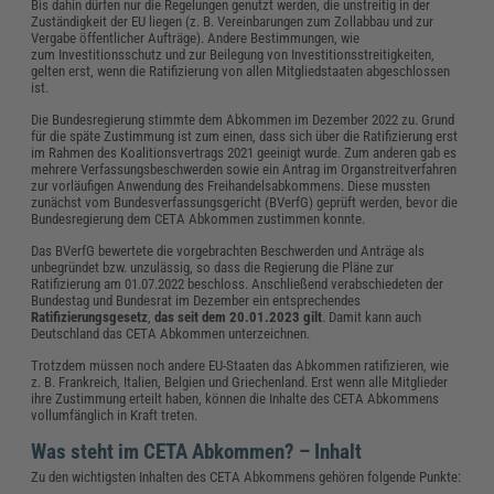
Bis dahin dürfen nur die Regelungen genutzt werden, die unstreitig in der
Zuständigkeit der EU liegen (z. B. Vereinbarungen zum Zollabbau und zur
Vergabe öffentlicher Aufträge). Andere Bestimmungen, wie
zum Investitionsschutz und zur Beilegung von Investitionsstreitigkeiten,
gelten erst, wenn die Ratifizierung von allen Mitgliedstaaten abgeschlossen
ist.
Die Bundesregierung stimmte dem Abkommen im Dezember 2022 zu. Grund
für die späte Zustimmung ist zum einen, dass sich über die Ratifizierung erst
im Rahmen des Koalitionsvertrags 2021 geeinigt wurde. Zum anderen gab es
mehrere Verfassungsbeschwerden sowie ein Antrag im Organstreitverfahren
zur vorläufigen Anwendung des Freihandelsabkommens. Diese mussten
zunächst vom Bundesverfassungsgericht (BVerfG) geprüft werden, bevor die
Bundesregierung dem CETA Abkommen zustimmen konnte.
Das BVerfG bewertete die vorgebrachten Beschwerden und Anträge als
unbegründet bzw. unzulässig, so dass die Regierung die Pläne zur
Ratifizierung am 01.07.2022 beschloss. Anschließend verabschiedeten der
Bundestag und Bundesrat im Dezember ein entsprechendes
Ratifizierungsgesetz
,
das seit dem 20.01.2023 gilt
. Damit kann auch
Deutschland das CETA Abkommen unterzeichnen.
Trotzdem müssen noch andere EU-Staaten das Abkommen ratifizieren, wie
z. B. Frankreich, Italien, Belgien und Griechenland. Erst wenn alle Mitglieder
ihre Zustimmung erteilt haben, können die Inhalte des CETA Abkommens
vollumfänglich in Kraft treten.
Was steht im CETA Abkommen? – Inhalt
Zu den wichtigsten Inhalten des CETA Abkommens gehören folgende Punkte: