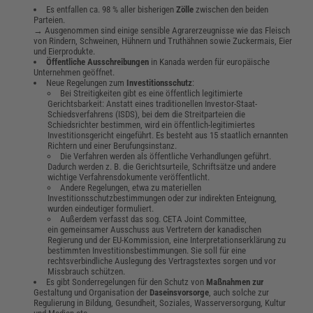
Es entfallen ca. 98 % aller bisherigen
Zölle
zwischen den beiden
Parteien.
→ Ausgenommen sind einige sensible Agrarerzeugnisse wie das Fleisch
von Rindern, Schweinen, Hühnern und Truthähnen sowie Zuckermais, Eier
und Eierprodukte.
Öffentliche Ausschreibungen
in Kanada werden für europäische
Unternehmen geöffnet.
Neue Regelungen zum
Investitionsschutz
:
Bei Streitigkeiten gibt es eine öffentlich legitimierte
Gerichtsbarkeit: Anstatt eines traditionellen Investor-Staat-
Schiedsverfahrens (ISDS), bei dem die Streitparteien die
Schiedsrichter bestimmen, wird ein öffentlich-legitimiertes
Investitionsgericht eingeführt. Es besteht aus 15 staatlich ernannten
Richtern und einer Berufungsinstanz.
Die Verfahren werden als öffentliche Verhandlungen geführt.
Dadurch werden z. B. die Gerichtsurteile, Schriftsätze und andere
wichtige Verfahrensdokumente veröffentlicht.
Andere Regelungen, etwa zu materiellen
Investitionsschutzbestimmungen oder zur indirekten Enteignung,
wurden eindeutiger formuliert.
Außerdem verfasst das sog. CETA Joint Committee,
ein gemeinsamer Ausschuss aus Vertretern der kanadischen
Regierung und der EU-Kommission, eine Interpretationserklärung zu
bestimmten Investitionsbestimmungen. Sie soll für eine
rechtsverbindliche Auslegung des Vertragstextes sorgen und vor
Missbrauch schützen.
Es gibt Sonderregelungen für den Schutz von
Maßnahmen
zur
Gestaltung und Organisation der
Daseinsvorsorge
, auch solche zur
Regulierung in Bildung, Gesundheit, Soziales, Wasserversorgung, Kultur