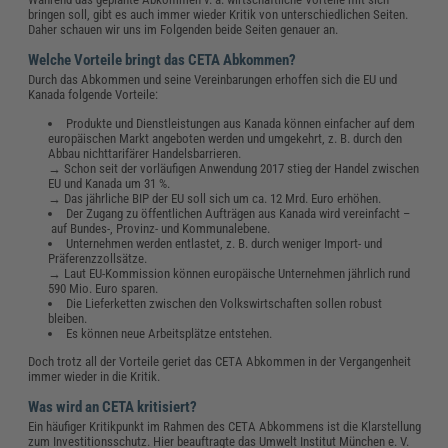
bringen soll, gibt es auch immer wieder Kritik von unterschiedlichen Seiten.
Daher schauen wir uns im Folgenden beide Seiten genauer an.
Welche Vorteile bringt das CETA Abkommen?
Durch das Abkommen und seine Vereinbarungen erhoffen sich die EU und
Kanada folgende Vorteile:
Produkte und Dienstleistungen aus Kanada können einfacher auf dem
europäischen Markt angeboten werden und umgekehrt, z. B. durch den
Abbau nichttarifärer Handelsbarrieren.
→ Schon seit der vorläufigen Anwendung 2017 stieg der Handel zwischen
EU und Kanada um 31 %.
→ Das jährliche BIP der EU soll sich um ca. 12 Mrd. Euro erhöhen.
Der Zugang zu öffentlichen Aufträgen aus Kanada wird vereinfacht –
auf Bundes-, Provinz- und Kommunalebene.
Unternehmen werden entlastet, z. B. durch weniger Import- und
Präferenzzollsätze.
→ Laut EU-Kommission können europäische Unternehmen jährlich rund
590 Mio. Euro sparen.
Die Lieferketten zwischen den Volkswirtschaften sollen robust
bleiben.
Es können neue Arbeitsplätze entstehen.
Doch trotz all der Vorteile geriet das CETA Abkommen in der Vergangenheit
immer wieder in die Kritik.
Was wird an CETA kritisiert?
Ein häufiger Kritikpunkt im Rahmen des CETA Abkommens ist die Klarstellung
zum Investitionsschutz. Hier beauftragte das Umwelt Institut München e. V.