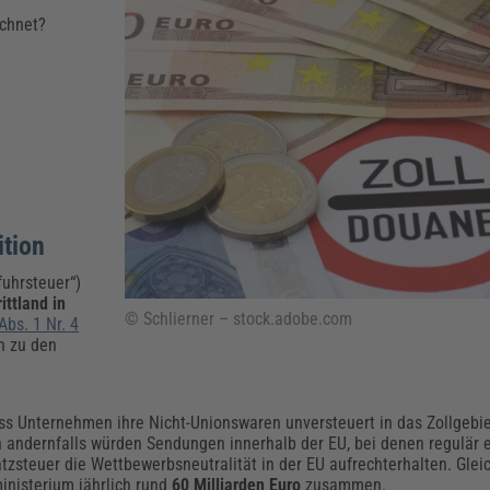
Klimaanpassung
Qualitätsmanagement
Praxismanagement, Abrechnung & Therapie
Q
echnet?
Künstliche Intelligenz
Weiterbildungen (AKADEMIE HERKERT)
Fac
We
Feuerwehr
H
Kommunales
Zoll und Export
Recht, Sicherheit & Ordnung
V
Fachpublikationen & Arbeitshilfen
Weiterbildungen (AKADEMIE HERKERT)
Zollverfahren & Zollvorschriften
ition
fuhrsteuer“)
ittland in
© Schlierner – stock.adobe.com
Abs. 1 Nr. 4
h zu den
ass Unternehmen ihre Nicht-Unionswaren unversteuert in das Zollgebi
n andernfalls würden Sendungen innerhalb der EU, bei denen regulär 
satzsteuer die Wettbewerbsneutralität in der EU aufrechterhalten. Gl
nisterium jährlich rund
60 Milliarden Euro
zusammen.