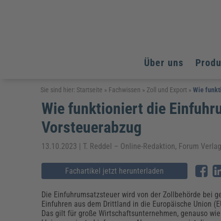
Über uns
Prod
Arbeitsschutz
Arbeitsschutz
Arbeitsschutz
Sie sind hier:
Startseite
»
Fachwissen
»
Zoll und Export
»
Wie funkt
Wie funktioniert die Einfuh
Fachpublikationen & Arbeitshilfen
Bildung und Erziehung
Bildung und Erziehung
Weiterbildungen (AKADEMIE HERKERT)
Vorsteuerabzug
Arbeitssicherheit & Gesundheitsschutz
Assistenz & Office-Management
Baurecht & Architektenrecht
Energie und Umwelt
Energie und Umwelt
Arbeitsschutz & Brandschutz
Bau, Immobilien & Gebäudemanagement
Bildung und Erziehung
Brandschutz
Energieoptimiertes & klimaneutrales Bauen
13.10.2023 | T. Reddel – Online-Redaktion, Forum Verl
Kommunales
Kommunales
Fachpublikationen & Arbeitshilfen
Nachhaltiges Planen
Fachartikel jetzt herunterladen
Reisekosten und Finanzen
Reisekosten und Finanzen
Kinderschutz, Jugendhilfe & Inklusion
Datenschutz & IT-Recht
Elektrosicherheit
Datenschutz & IT-Sicherheit
Elektrosicherheit & Elektrotechnik
Energie und Umwelt
Die Einfuhrumsatzsteuer wird von der Zollbehörde bei g
Fachpublikationen & Arbeitshilfen
Einfuhren aus dem Drittland in die Europäische Union (
Das gilt für große Wirtschaftsunternehmen, genauso wie
Weiterbildungen (AKADEMIE HERKERT)