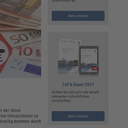
ualitätsmanagement, Hygiene & Arbeitsschutz
Arbeitshilfen der:
Personalmanagement
Mehr erfahren
hpublikationen & Arbeitshilfen
iterbildungen (AKADEMIE HERKERT)
ausmeister & Haustechnik
ergaberecht
Zoll & Export 2027
Sichern Sie sich jetzt alle aktuell
relevanten zollrechtlichen
Vorschriften!
et der Union
eine Umsatzsteuer zu
Mehr erfahren
eichzeitig kommen durch