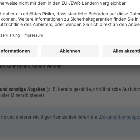
 %
9,5 %
 %
10 %
 %
10 / 15 %
 %
5 / 18 %
 %
5 / 9 %
andere Kennziffern für die Berechnung der Einfuhrumsatzsteuer ents
de Kennzahlen addiert werden:
 und sonstige Abgaben
(z. B. bereits gezahlte, drittländische Ausfuhrz
- oder Mineralölsteuer)
s und anderer wichtiger Kennzahlen liefert die „
Dokumentenmappe: 