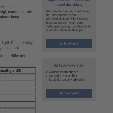
Importabwicklung
en, eine
rägt, muss nach wie
Mit Hilfe des Seminars profitieren
die Teilnehmenden vom
nzuberechnen.
zollrechtlichen Know-how unseres
Experten und vermeiden somit
Haftungsrisiken und unnötige Fehler
bei ihren Einfuhranmeldungen.
U gilt. Daher beträgt
Mehr erfahren
egenstände).
für die Höhe der
Ihr Fach-Newsletter
ermäßigte USt.
✓ aktuelle Informationen
✓ wertvolle Praxishilfen
-
✓ kostenlos und unverbindlich
-
-
Jetzt anmelden
-
-
-