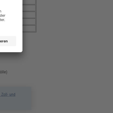
-
4 %
-
-
-
cheidend.
ölle)
Zoll- und