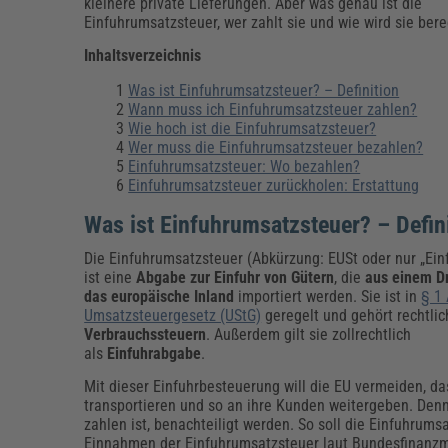
Erneuerbare Energien
Geschäftsführung
Pflegeleitung & Pflegepraxis
kleinere private Lieferungen. Aber was genau ist die
Einfuhrumsatzsteuer, wer zahlt sie und wie wird sie ber
Energie & Umwelt
Führung & Management
Gesundheit & Pflege
Kommunales
Inhaltsverzeichnis
Fachpublikationen & Arbeitshilfen
Weiterbildungen (AKADEMIE HERKERT)
Was ist Einfuhrumsatzsteuer? – Definition
Bauhof
Künstliche Intelligenz
Personalwesen
Wann muss ich Einfuhrumsatzsteuer zahlen?
Bau, Immobilien & Gebäudemanagement
Personal, Ausbildung & Recht
Reisekosten und Finanzen
Wie hoch ist die Einfuhrumsatzsteuer?
Grünflächen
Wer muss die Einfuhrumsatzsteuer bezahlen?
Weiterbildungen (AKADEMIE HERKERT)
Einfuhrumsatzsteuer: Wo bezahlen?
Verkehrsrecht
Einfuhrumsatzsteuer zurückholen: Erstattung
Reisekosten & Finanzen
Zollabwicklung & Exportabwicklung
Was ist Einfuhrumsatzsteuer? – Defin
Zoll & Export
Die Einfuhrumsatzsteuer (Abkürzung: EUSt oder nur „Ein
ist eine
Abgabe zur Einfuhr von Gütern
, die
aus einem Dr
das europäische Inland
importiert werden. Sie ist in
§ 1 
Umsatzsteuergesetz (UStG)
geregelt und gehört rechtlic
Verbrauchssteuern
. Außerdem gilt sie zollrechtlich
als
Einfuhrabgabe
.
Mit dieser Einfuhrbesteuerung will die EU vermeiden, d
transportieren und so an ihre Kunden weitergeben. Den
zahlen ist, benachteiligt werden. So soll die Einfuhrum
Einnahmen der Einfuhrumsatzsteuer laut Bundesfinanzmi