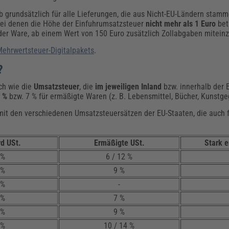
b grundsätzlich für alle Lieferungen, die aus Nicht-EU-Ländern stamm
 bei denen die Höhe der Einfuhrumsatzsteuer
nicht mehr als 1 Euro
bet
t der Ware, ab einem Wert von 150 Euro zusätzlich Zollabgaben mitei
Mehrwertsteuer-Digitalpakets
.
?
ch wie die
Umsatzsteuer
, die
im jeweiligen Inland
bzw. innerhalb der E
 %
bzw. 7 % für ermäßigte Waren (z. B. Lebensmittel, Bücher, Kunstg
t mit den verschiedenen Umsatzsteuersätzen der EU-Staaten, die auch 
d USt.
Ermäßigte USt.
Stark 
 %
6 / 12 %
 %
9 %
 %
-
 %
7 %
 %
9 %
 %
10 / 14 %