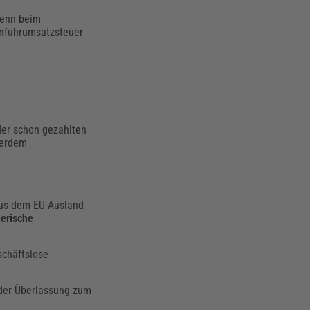
Denn beim
infuhrumsatzsteuer
der schon gezahlten
ßerdem
aus dem EU-Ausland
erische
schäftslose
 der Überlassung zum