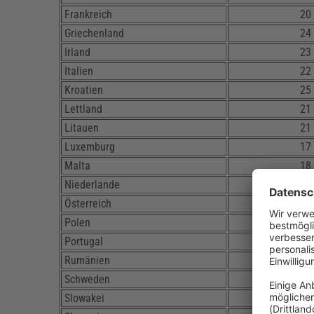
Frankreich
20
Griechenland
24
Irland
23
Italien
22
Kroatien
25
Lettland
21
Litauen
21
Luxemburg
17
Malta
18
Niederlande
21
Österreich
20
Polen
23
Portugal
23
Rumänien
19
Schweden
25
Slowakei
20