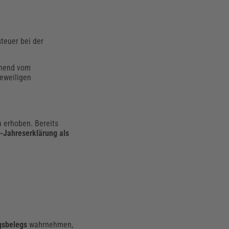
teuer bei der
echend vom
eweiligen
n erhoben. Bereits
-Jahreserklärung als
gsbelegs
wahrnehmen,