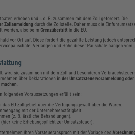
Staaten erhoben und i. d. R. zusammen mit dem Zoll gefordert. Die
er Zollanmeldung
durch die Zollstelle. Daher muss die Einfuhrumsatzs
hlt werden, also beim
Grenzübertritt
in die EU.
chuld vor Ort auf. Diese fordert die gezahlte Leistung jedoch entspr
ervicepauschale. Verlangen und Höhe dieser Pauschale hängen vom j
stattung
ählt, wird sie zusammen mit dem Zoll und besonderen Verbrauchsteuer
ernehmen über Deklarationen
in der Umsatzsteuervoranmeldung oder 
d machen
.
n folgenden Voraussetzungen erfüllt sein:
n das EU-Zollgebiet über die Verfügungsgewalt über die Waren.
ammengang mit der Unternehmenstätigkeit.
hmen (z. B. ärztliche Behandlungen).
(hier keine Erhebungspflicht zur Umsatzsteuer).
Unternehmen ihren Vorsteueranspruch mit der Vorlage des
Abrechnun