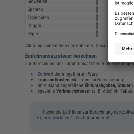
Slowenien
22
Spanien
21
Tschechien
21
Ungarn
27
Zypern
19
Allerdings sind neben der Höhe der Umsatzsteuer auch 
Einfuhrumsatzsteuer berechnen
Zur Berechnung der Einfuhrumsatzsteuer müssen folgen
Zollwert
der eingeführten Ware
Transportkosten
inkl. Transportversicherung
im Ausland angefallene
Einfuhrabgaben, Steuern
spezielle
Verbrauchsteuern
(z. B. Alkohol-, Tabak
→ Passende Leitfäden zur Berechnung des Zollwert
Exportabwicklung
“. Jetzt informieren!