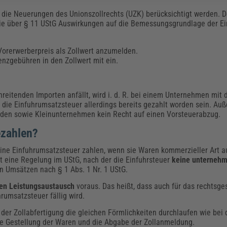
h die Neuerungen des Unionszollrechts (UZK) berücksichtigt werden. 
die über § 11 UStG Auswirkungen auf die Bemessungsgrundlage der E
 Vorerwerberpreis als Zollwert anzumelden.
nzgebühren in den Zollwert mit ein.
reitenden Importen anfällt, wird i. d. R. bei einem Unternehmen mit 
 die Einfuhrumsatzsteuer allerdings bereits gezahlt worden sein. Au
nden sowie Kleinunternehmen kein Recht auf einen Vorsteuerabzug.
ezahlen?
ne Einfuhrumsatzsteuer zahlen, wenn sie Waren kommerzieller Art 
ist eine Regelung im UStG, nach der die Einfuhrsteuer
keine unternehm
n Umsätzen nach § 1 Abs. 1 Nr. 1 UStG.
en Leistungsaustausch
voraus. Das heißt, dass auch für das rechtsge
rumsatzsteuer fällig wird.
der Zollabfertigung die gleichen Förmlichkeiten durchlaufen wie bei
. die Gestellung der Waren und die Abgabe der Zollanmeldung.