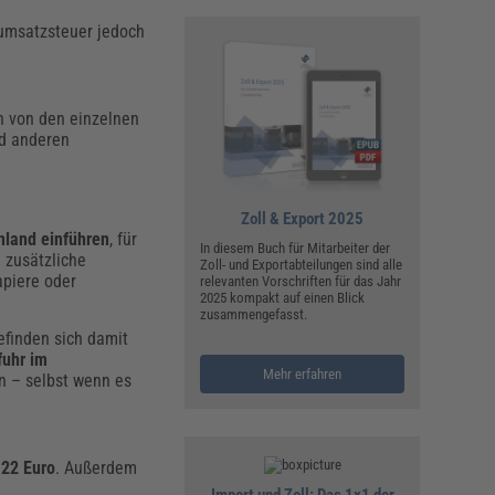
rumsatzsteuer jedoch
en von den einzelnen
d anderen
Zoll & Export 2025
nland einführen
, für
In diesem Buch für Mitarbeiter der
e zusätzliche
Zoll- und Exportabteilungen sind alle
apiere oder
relevanten Vorschriften für das Jahr
2025 kompakt auf einen Blick
zusammengefasst.
efinden sich damit
fuhr im
Mehr erfahren
en – selbst wenn es
22 Euro
. Außerdem
Import und Zoll: Das 1x1 der