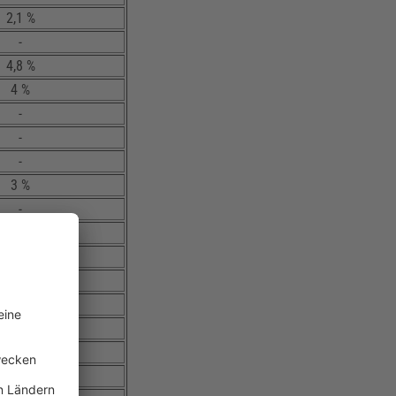
2,1 %
-
4,8 %
4 %
-
-
-
3 %
-
-
-
-
-
-
-
-