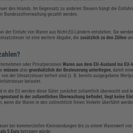
euer des Inlands. Im Gegensatz zu anderen Steuern hängt die Einfuh
er Bundeszollverwaltung gezahlt werden.
 bei der Einfuhr von Waren aus Nicht-EU-Ländern entstehen. Sie werd
umsatzsteuer ist eine weitere Abgabe, die
zusätzlich
zu den Zöllen
un
zahlen?
Unternehmen oder Privatpersonen
Waren aus dem EU-Ausland ins EU-I
ie
müssen
also
grundsätzlich der Besteuerung unterliegen
, damit ein
von der Umsatzsteuer befreit sind (z. B. bereits ausgegebene Wertp
nfuhrsteuer belastet.
 in die EU werden diese Güter zunächst zollamtlich überwacht und b
egenstand in der zollamtlichen Überwachung befindet, liegt keine Ein
n,
wenn die Waren in den zollrechtlich freien Verkehr überführt werd
zsteuer bei kommerziellen Kleinsendungen bis zu einem Warenwert von
als 5 Euro
betragen würde.