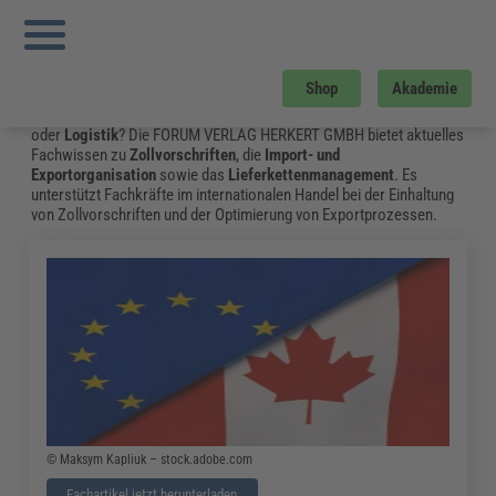
Sie sind hier:
Startseite
»
Fachwissen
»
Zoll und Export
»
Eur
Warenverkehrsbescheinigung Fuer Praeferenzbeguenstigte Lieferungen
»
Seite
7
Zoll und Export
Shop
Akademie
Auf der Suche nach Informationen zu
Zoll- und Exportkontrolle
oder
Logistik
? Die FORUM VERLAG HERKERT GMBH bietet aktuelles
Fachwissen zu
Zollvorschriften
, die
Import- und
Exportorganisation
sowie das
Lieferkettenmanagement
. Es
unterstützt Fachkräfte im internationalen Handel bei der Einhaltung
von Zollvorschriften und der Optimierung von Exportprozessen.
© Maksym Kapliuk – stock.adobe.com
Fachartikel jetzt herunterladen