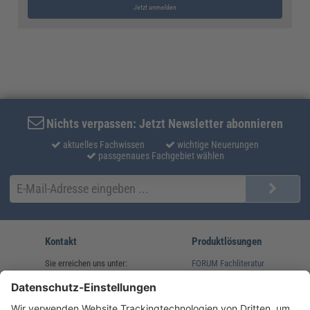
Jetzt anmelden
Nichts verpassen: Jetzt Newsletter abonnieren
aktuelles Fachwissen
wichtige Neuerungen
passgenaues Fachgebiet wählen
Kontakt
Produktlösungen
Sie erreichen uns unter:
FORUM Fachliteratur
AKADEMIE HERKERT
(08233) 38 11 23
Unsere Marken
service@forum-verlag.com