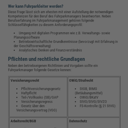
Wer kann Fuhrparkleiter werden?
Diese Frage lässt sich am ehesten mit einer Aufstellung der notwendigen
Kompetenzen für den Beruf des Fuhrparkmanagers beantworten. Neben
Berufserfahrung im Fuhrparkmanagement gehören folgende
Schlüsselfähigkeiten zu diesem Anforderungsprofil:
Umgang mit digitalen Programmen wie z.B. Verwaltungs- sowie
Planungssoftware
Betriebswirtschaftliche Grundkenntnisse (bevorzugt mit Erfahrung in
der Geschäftsverwaltung)
Analytisches Denken und Finanzverständnis
Pflichten und rechtliche Grundlagen
Neben den betriebseigenen Richtlinien und Vorgaben sollte ein
Fuhrparkmanager folgende Gesetze kennen:
Versicherungsrecht
OWiG/Strafrecht
Pflichtversicherungsgesetz
StGB, BtMG
Haftpflicht
(Betäubungsmittel)
Teil-/Vollkasko (SB)/GAP
OWiG/BKatV
Versicherungsregress
StVO/StVG/StVZO
Gesetz über den
FS-Kontrolle (§ 21 StVG)
Versicherungsvertrag (VGG)
Arbeitsrecht/BGB
Datenschutz