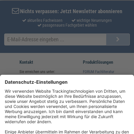
Nichts verpassen: Jetzt Newsletter abonnieren
aktuelles Fachwissen
wichtige Neuerungen
passgenaues Fachgebiet wählen
Kontakt
Produktlösungen
Sie erreichen uns unter:
FORUM Fachliteratur
AKADEMIE HERKERT
(08233) 38 11 23
Unsere Marken
service@forum-verlag.com
Mo-Do 07:30 - 17:00 Uhr
Fr 07:30 - 15:00 Uhr
Folgen Sie uns