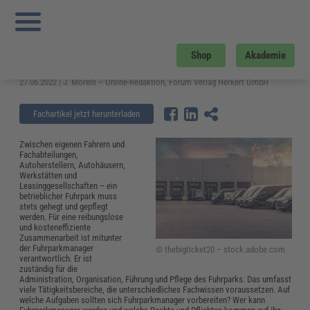
Sie sind hier:
Startseite
»
Fachwissen
»
Zoll und Export
»
Fuhrparkmanager –
Aufgaben, Pflichten und rechtliche Grundlagen
Fuhrparkmanager – Aufgaben,
Shop
Akademie
Pflichten und rechtliche Grundlagen
27.06.2022 | J. Morelli – Online-Redaktion, Forum Verlag Herkert GmbH
Fachartikel jetzt herunterladen
Zwischen eigenen Fahrern und
Fachabteilungen,
Autoherstellern, Autohäusern,
Werkstätten und
Leasinggesellschaften – ein
betrieblicher Fuhrpark muss
stets gehegt und gepflegt
werden. Für eine reibungslose
und kosteneffiziente
Zusammenarbeit ist mitunter
der Fuhrparkmanager
© thebigticket20 – stock.adobe.com
verantwortlich. Er ist
zuständig für die
Administration, Organisation, Führung und Pflege des Fuhrparks. Das umfasst
viele Tätigkeitsbereiche, die unterschiedliches Fachwissen voraussetzen. Auf
welche Aufgaben sollten sich Fuhrparkmanager vorbereiten? Wer kann