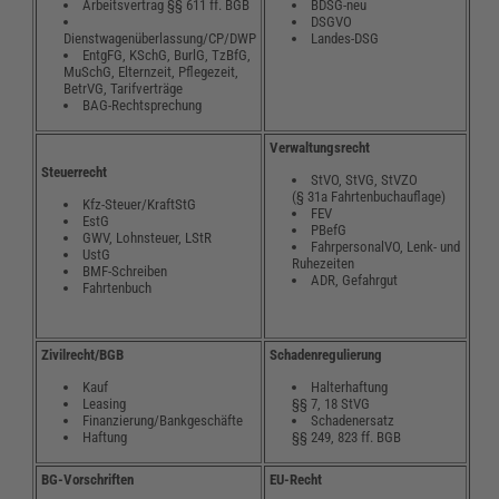
Arbeitsvertrag §§ 611 ff. BGB
BDSG-neu
DSGVO
Dienstwagenüberlassung/CP/DWP
Landes-DSG
EntgFG, KSchG, BurlG, TzBfG,
MuSchG, Elternzeit, Pflegezeit,
BetrVG, Tarifverträge
BAG-Rechtsprechung
Verwaltungsrecht
Steuerrecht
StVO, StVG, StVZO
(§ 31a Fahrtenbuchauflage)
Kfz-Steuer/KraftStG
FEV
EstG
PBefG
GWV, Lohnsteuer, LStR
FahrpersonalVO, Lenk- und
UstG
Ruhezeiten
BMF-Schreiben
ADR, Gefahrgut
Fahrtenbuch
Zivilrecht/BGB
Schadenregulierung
Kauf
Halterhaftung
Leasing
§§ 7, 18 StVG
Finanzierung/Bankgeschäfte
Schadenersatz
Haftung
§§ 249, 823 ff. BGB
BG-Vorschriften
EU-Recht