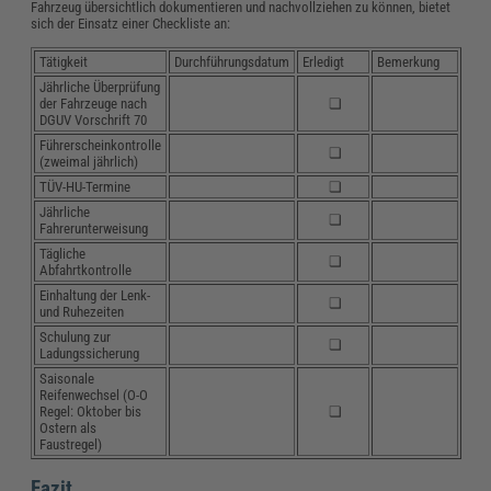
Fahrzeug übersichtlich dokumentieren und nachvollziehen zu können, bietet
sich der Einsatz einer Checkliste an:
Tätigkeit
Durchführungsdatum
Erledigt
Bemerkung
Jährliche Überprüfung
der Fahrzeuge nach
❏
DGUV Vorschrift 70
Führerscheinkontrolle
❏
(zweimal jährlich)
TÜV-HU-Termine
❏
Jährliche
❏
Fahrerunterweisung
Tägliche
❏
Abfahrtkontrolle
Einhaltung der Lenk-
❏
und Ruhezeiten
Schulung zur
❏
Ladungssicherung
Saisonale
Reifenwechsel (O-O
Regel: Oktober bis
❏
Ostern als
Faustregel)
Fazit