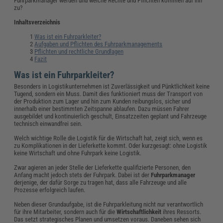
Fuhrparkmanager werden und welche Rechte und Pflichten kommen auf ihn
zu?
Inhaltsverzeichnis
Was ist ein Fuhrparkleiter?
Aufgaben und Pflichten des Fuhrparkmanagements
Pflichten und rechtliche Grundlagen
Fazit
Was ist ein Fuhrparkleiter?
Besonders in Logistikunternehmen ist Zuverlässigkeit und Pünktlichkeit keine
Tugend, sondern ein Muss. Damit dies funktioniert muss der Transport von
der Produktion zum Lager und hin zum Kunden reibungslos, sicher und
innerhalb einer bestimmten Zeitspanne ablaufen. Dazu müssen Fahrer
ausgebildet und kontinuierlich geschult, Einsatzzeiten geplant und Fahrzeuge
technisch einwandfrei sein.
Welch wichtige Rolle die Logistik für die Wirtschaft hat, zeigt sich, wenn es
zu Komplikationen in der Lieferkette kommt. Oder kurzgesagt: ohne Logistik
keine Wirtschaft und ohne Fuhrpark keine Logistik.
Zwar agieren an jeder Stelle der Lieferkette qualifizierte Personen, den
Anfang macht jedoch stets der Fuhrpark. Dabei ist der
Fuhrparkmanager
derjenige, der dafür Sorge zu tragen hat, dass alle Fahrzeuge und alle
Prozesse erfolgreich laufen.
Neben dieser Grundaufgabe, ist die Fuhrparkleitung nicht nur verantwortlich
für ihre Mitarbeiter, sondern auch für die
Wirtschaftlichkeit
ihres Ressorts.
Das setzt strategisches Planen und umsetzen voraus. Daneben sehen sich