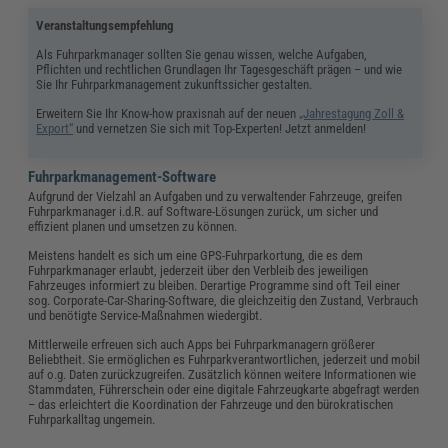
Veranstaltungsempfehlung
Als Fuhrparkmanager sollten Sie genau wissen, welche Aufgaben,
Pflichten und rechtlichen Grundlagen Ihr Tagesgeschäft prägen – und wie
Sie Ihr Fuhrparkmanagement zukunftssicher gestalten.
Erweitern Sie Ihr Know-how praxisnah auf der neuen
„Jahrestagung Zoll &
Export“
und vernetzen Sie sich mit Top-Experten! Jetzt anmelden!
Fuhrparkmanagement-Software
Aufgrund der Vielzahl an Aufgaben und zu verwaltender Fahrzeuge, greifen
Fuhrparkmanager i.d.R. auf Software-Lösungen zurück, um sicher und
effizient planen und umsetzen zu können.
Meistens handelt es sich um eine GPS-Fuhrparkortung, die es dem
Fuhrparkmanager erlaubt, jederzeit über den Verbleib des jeweiligen
Fahrzeuges informiert zu bleiben. Derartige Programme sind oft Teil einer
sog. Corporate-Car-Sharing-Software, die gleichzeitig den Zustand, Verbrauch
und benötigte Service-Maßnahmen wiedergibt.
Mittlerweile erfreuen sich auch Apps bei Fuhrparkmanagern größerer
Beliebtheit. Sie ermöglichen es Fuhrparkverantwortlichen, jederzeit und mobil
auf o.g. Daten zurückzugreifen. Zusätzlich können weitere Informationen wie
Stammdaten, Führerschein oder eine digitale Fahrzeugkarte abgefragt werden
– das erleichtert die Koordination der Fahrzeuge und den bürokratischen
Fuhrparkalltag ungemein.