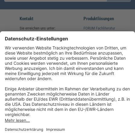
Kontakt
Produktlösungen
Sie erreichen uns unter:
FORUM Fachliteratur
AKADEMIE HERKERT
(08233) 38 11 23
Unsere Marken
service@forum-verlag.com
Mo-Do 07:30 - 17:00 Uhr
Fr 07:30 - 15:00 Uhr
Folgen Sie uns
Impressum
Datenschutz