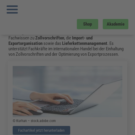
Sie sind hier:
Startseite
»
Fachwissen
»
Zoll und Export
»
Incoterms® 2020
»
Seite 2
Zoll und Export
Shop
Akademie
Auf der Suche nach Informationen zu
Zoll- und Exportkontrolle
oder
Logistik
? Die FORUM VERLAG HERKERT GMBH bietet aktuelles
Fachwissen zu
Zollvorschriften
, die
Import- und
Exportorganisation
sowie das
Lieferkettenmanagement
. Es
unterstützt Fachkräfte im internationalen Handel bei der Einhaltung
von Zollvorschriften und der Optimierung von Exportprozessen.
© Kurhan – stock.adobe.com
Fachartikel jetzt herunterladen