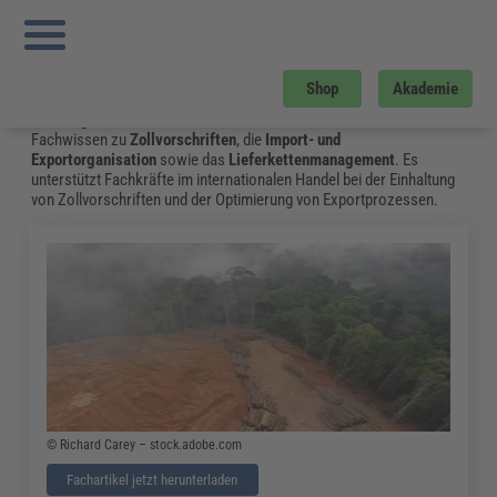
Sie sind hier:
Startseite
»
Fachwissen
»
Zoll und Export
»
Zolllagerverfahren:
Definition, Ablauf Und zolllagertypen
Zoll und Export
Shop
Akademie
Auf der Suche nach Informationen zu
Zoll- und Exportkontrolle
oder
Logistik
? Die FORUM VERLAG HERKERT GMBH bietet aktuelles
Fachwissen zu
Zollvorschriften
, die
Import- und
Exportorganisation
sowie das
Lieferkettenmanagement
. Es
unterstützt Fachkräfte im internationalen Handel bei der Einhaltung
von Zollvorschriften und der Optimierung von Exportprozessen.
© Richard Carey – stock.adobe.com
Fachartikel jetzt herunterladen