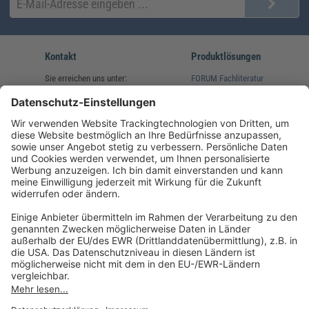
Kontakt
Produktlösungen
Sie erreichen uns unter:
FORUM Fachliteratur
AKADEMIE HERKERT
(08233) 38 11 23
Unsere Marken
service@forum-verlag.com
Mo-Do 07:30 - 17:00 Uhr
Fr 07:30 - 15:00 Uhr
Folgen Sie uns
Impressum
Datenschutz