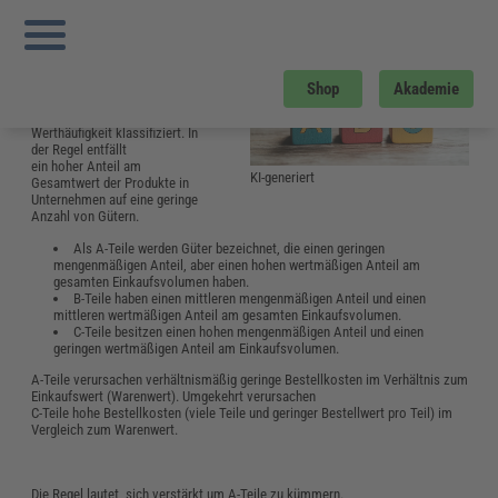
Sie sind hier:
Startseite
»
Glossar
»
A
»
ABC-Analyse
ABC-Analyse
Durch die ABC-Analyse werden
Shop
Akademie
Objekte im Unternehmen nach
der Verteilung ihrer
Werthäufigkeit klassifiziert. In
der Regel entfällt
ein hoher Anteil am
KI-generiert
Gesamtwert der Produkte in
Unternehmen auf eine geringe
Anzahl von Gütern.
Als A-Teile werden Güter bezeichnet, die einen geringen
mengenmäßigen Anteil, aber einen hohen wertmäßigen Anteil am
gesamten Einkaufsvolumen haben.
B-Teile haben einen mittleren mengenmäßigen Anteil und einen
mittleren wertmäßigen Anteil am gesamten Einkaufsvolumen.
C-Teile besitzen einen hohen mengenmäßigen Anteil und einen
geringen wertmäßigen Anteil am Einkaufsvolumen.
A-Teile verursachen verhältnismäßig geringe Bestellkosten im Verhältnis zum
Einkaufswert (Warenwert). Umgekehrt verursachen
C-Teile hohe Bestellkosten (viele Teile und geringer Bestellwert pro Teil) im
Vergleich zum Warenwert.
Die Regel lautet, sich verstärkt um A-Teile zu kümmern.