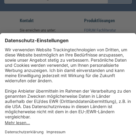
Kontakt
Produktlösungen
Sie erreichen uns unter:
FORUM Fachliteratur
AKADEMIE HERKERT
(08233) 38 11 23
Unsere Marken
service@forum-verlag.com
Mo-Do 07:30 - 17:00 Uhr
Fr 07:30 - 15:00 Uhr
Folgen Sie uns
Impressum
Datenschutz