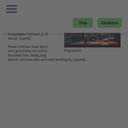
Sie sind hier:
Startseite
»
Glossar
»
A
»
Abrechnungszeitraum
Abrechnungszeitraum
Als Abrechnungszeitraum
Shop
Akademie
bezeichnet man den für ein
bestimmtes Verfahren
festgelegten Zeitraum (z. B.
Monat, Quartal).
Dieser Zeitraum kann durch
KI-generiert
eine gesetzliche Vorschrift
bestimmt sein, häufig liegt
diesem Zeitraum aber auch eine Bewilligung zugrunde.