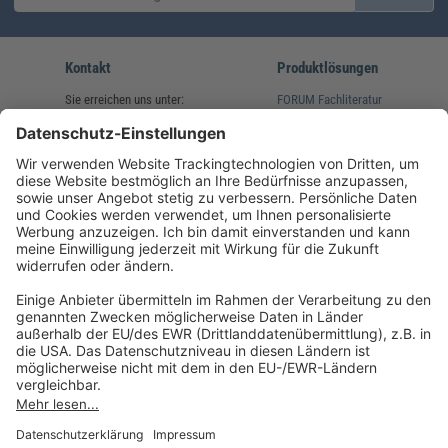
Kontakt
Produktlösungen
Sie erreichen uns unter:
FORUM Fachliteratur
AKADEMIE HERKERT
(08233) 38 11 23
Unsere Marken
service@forum-verlag.com
Mo-Do 07:30 - 17:00 Uhr
Fr 07:30 - 15:00 Uhr
Folgen Sie uns
Impressum
Datenschutz