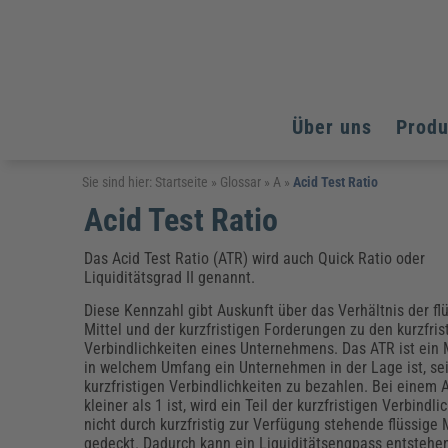
Über uns
Prod
Arbeitsschutz
Arbeitsschutz
Arbeitsschutz
Sie sind hier:
Startseite
»
Glossar
»
A
»
Acid Test Ratio
Acid Test Ratio
Fachpublikationen & Arbeitshilfen
Bildung und Erziehung
Bildung und Erziehung
Weiterbildungen (AKADEMIE HERKERT)
Arbeitssicherheit & Gesundheitsschutz
Assistenz & Office-Management
Baurecht & Architektenrecht
Das Acid Test Ratio (ATR) wird auch Quick Ratio oder
Energie und Umwelt
Energie und Umwelt
Liquiditätsgrad II genannt.
Arbeitsschutz & Brandschutz
Bau, Immobilien & Gebäudemanagement
Bildung und Erziehung
Brandschutz
Energieoptimiertes & klimaneutrales Bauen
Kommunales
Kommunales
Diese Kennzahl gibt Auskunft über das Verhältnis der fl
Fachpublikationen & Arbeitshilfen
Mittel und der kurzfristigen Forderungen zu den kurzfris
Nachhaltiges Planen
Reisekosten und Finanzen
Reisekosten und Finanzen
Verbindlichkeiten eines Unternehmens. Das ATR ist ein 
Kinderschutz, Jugendhilfe & Inklusion
Datenschutz & IT-Recht
Elektrosicherheit
in welchem Umfang ein Unternehmen in der Lage ist, se
Datenschutz & IT-Sicherheit
Elektrosicherheit & Elektrotechnik
Energie und Umwelt
kurzfristigen Verbindlichkeiten zu bezahlen. Bei einem 
kleiner als 1 ist, wird ein Teil der kurzfristigen Verbindli
Fachpublikationen & Arbeitshilfen
nicht durch kurzfristig zur Verfügung stehende flüssige 
Weiterbildungen (AKADEMIE HERKERT)
gedeckt. Dadurch kann ein Liquiditätsengpass entstehe