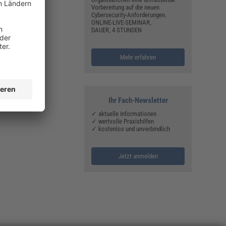
Vorbereitung auf die neuen
Cybersecurity-Anforderungen.
ONLINE-LIVE-SEMINAR,
DAUER, 4 STUNDEN
Mehr erfahren
Ihr Fach-Newsletter
✓ aktuelle Informationen
✓ wertvolle Praxishilfen
✓ kostenlos und unverbindlich
Jetzt anmelden