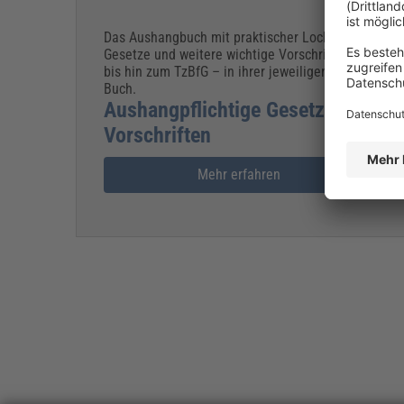
Das Aushangbuch mit praktischer Lochung liefert a
Gesetze und weitere wichtige Vorschriften – vom
bis hin zum TzBfG – in ihrer jeweiligen aktuellen 
Buch.
Aushangpflichtige Gesetze und wei
Vorschriften
Mehr erfahren