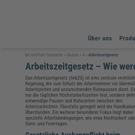
Über uns
Prod
Arbeitsschutz
Arbeitsschutz
Arbeitsschutz
Sie sind hier:
Startseite
»
Glossar
»
A
»
Arbeitszeitgesetz
Arbeitszeitgesetz – Wie wer
Fachpublikationen & Arbeitshilfen
Bildung und Erziehung
Bildung und Erziehung
Weiterbildungen (AKADEMIE HERKERT)
Arbeitssicherheit & Gesundheitsschutz
Assistenz & Office-Management
Baurecht & Architektenrecht
Das Arbeitszeitgesetz (ArbZG) ist eine zentrale rechtlic
Energie und Umwelt
Energie und Umwelt
Regelung, die zum Schutz der Arbeitnehmer vor übermä
Arbeitsschutz & Brandschutz
Bau, Immobilien & Gebäudemanagement
Bildung und Erziehung
Brandschutz
Energieoptimiertes & klimaneutrales Bauen
Arbeitszeiten und unzureichenden Ruhepausen dient. Es 
Kommunales
Kommunales
Fachpublikationen & Arbeitshilfen
nur die täglichen Höchstarbeitszeiten fest, sondern defi
notwendige Pausen und Ruhezeiten zwischen den
Nachhaltiges Planen
Reisekosten und Finanzen
Reisekosten und Finanzen
Kinderschutz, Jugendhilfe & Inklusion
Datenschutz & IT-Recht
Elektrosicherheit
Arbeitsschichten. Ebenfalls geregelt wird die Handhabu
Überstunden. Ein weiterer besonderer Fokus liegt dabei
Datenschutz & IT-Sicherheit
Elektrosicherheit & Elektrotechnik
Energie und Umwelt
spezielle Arbeitsbedingungen, wie etwa Nachtarbeit ode
Sonn- und Feiertagen.
Fachpublikationen & Arbeitshilfen
Weiterbildungen (AKADEMIE HERKERT)
Gesetzliche Aushangpflicht beim