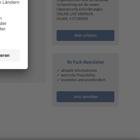
Vorbereitung auf die neuen
Cybersecurity-Anforderungen.
ONLINE-LIVE-SEMINAR,
DAUER, 4 STUNDEN
Mehr erfahren
Ihr Fach-Newsletter
✓ aktuelle Informationen
✓ wertvolle Praxishilfen
✓ kostenlos und unverbindlich
Jetzt anmelden