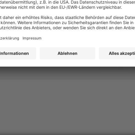
lle aushangpflichtigen
 AGG, JArbSchG und MuSchG
Fassung kompakt in einem
tere wichtige