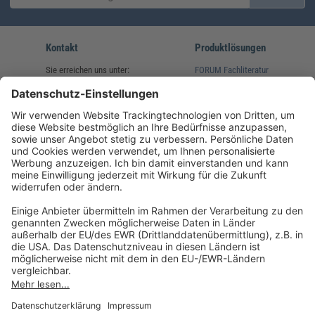
Kontakt
Produktlösungen
Sie erreichen uns unter:
FORUM Fachliteratur
AKADEMIE HERKERT
(08233) 38 11 23
Unsere Marken
service@forum-verlag.com
Mo-Do 07:30 - 17:00 Uhr
Fr 07:30 - 15:00 Uhr
Folgen Sie uns
Impressum
Datenschutz