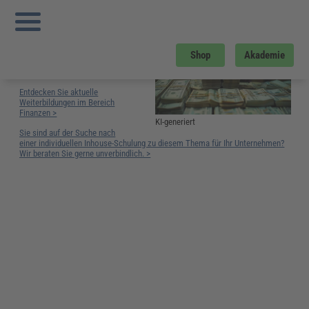
Sie sind hier:
Startseite
»
Glossar
»
B
»
Barmittel
Barmittel
Barmittel sind sofort
Shop
Akademie
verfügbare Zahlungsmittel auf
Konten oder Bargeld.
Entdecken Sie aktuelle
Weiterbildungen im Bereich
Finanzen >
KI-generiert
Sie sind auf der Suche nach
einer individuellen Inhouse-Schulung zu diesem Thema für Ihr Unternehmen?
Wir beraten Sie gerne unverbindlich. >