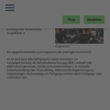
Sie sind hier:
Startseite
»
Glossar
»
B
»
Beschäftigung
Beschäftigung
Im Rahmen der
Shop
Akademie
Kostenrechnung versteht man
unter Beschäftigung die
Leistung einer Kostenstelle,
ausgedrückt in
KI-generiert
Bezugsgrößeneinheiten (Leistungsarten) der jeweiligen Kostenstelle.
Im Ist wird diese Beschäftigung mit einem Instrument zur
Leistungserfassung, der Betriebsdatenerfassung (BDE), manuell oder
elektronisch gemessen. Solche Instrumente können z. B. manuelle
Zeitaufschreibung oder Stückzählung, elektronische Registrierung von
Outputmengen, Rückmeldung von Fertigungsschritten durch Fertigungs- oder
Lohnschein sein.