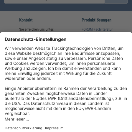
Kontakt
Produktlösungen
Sie erreichen uns unter:
FORUM Fachliteratur
AKADEMIE HERKERT
(08233) 38 11 23
Unsere Marken
service@forum-verlag.com
Mo-Do 07:30 - 17:00 Uhr
Fr 07:30 - 15:00 Uhr
Folgen Sie uns
Impressum
Datenschutz