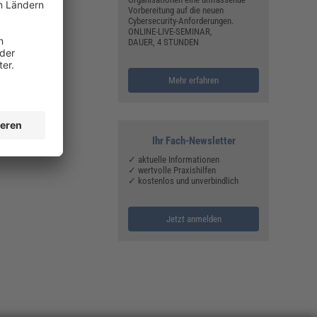
Vorbereitung auf die neuen
Cybersecurity-Anforderungen.
ONLINE-LIVE-SEMINAR,
DAUER, 4 STUNDEN
Mehr erfahren
Ihr Fach-Newsletter
✓ aktuelle Informationen
✓ wertvolle Praxishilfen
✓ kostenlos und unverbindlich
Jetzt anmelden