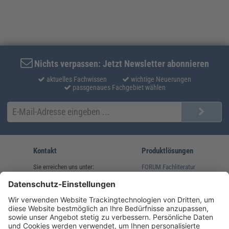
Nichts verpassen: Jetzt Newsletter abonnieren
aktuelles Fachwissen
wichtige Neuerungen
passgenaues Fachgebiet wählen
Kontakt
Produktlösungen
Sie erreichen uns unter:
FORUM Fachliteratur
AKADEMIE HERKERT
(08233) 38 11 23
Unsere Marken
service@forum-verlag.com
Mo-Do 07:30 - 17:00 Uhr
Fr 07:30 - 15:00 Uhr