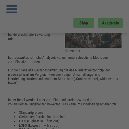
Sie sind hier:
Startseite
»
Glossar
»
B
»
Bestandsbewertung
Bestandsbewertung
Abhängig vom Zweck, dem
Shop
Akademie
eine Lager-Bestandsbewertung
dient (steuerliche,
handelsrechtliche Bewertung
oder
KI-generiert
betriebswirtschaftliche Analyse), können unterschiedliche Methoden
zum Einsatz kommen.
Für die bilanzielle Bestandsbewertung gilt das Niederstwertprinzip: der
niederste Wert im Vergleich von ehemaligen Anschaffungs- und
Herstellungskosten und heutigem Marktwert („Cost or market, whichever is
lower“).
In der Regel werden Lager zum Einstandspreis bzw. zu den
vollen Herstellungskosten bewertet. Dies kann im Einzelnen geschehen zu:
Standardpreisen
Gleitenden Durchschnittspreisen
HIFO (Highest in – first out)
LOFO (Lowest in – first out)