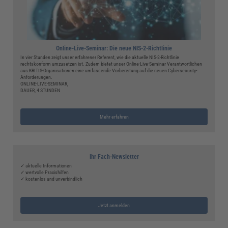
Online-Live-Seminar: Die neue NIS-2-Richtlinie
In vier Stunden zeigt unser erfahrener Referent, wie die aktuelle NIS-2-Richtlinie
rechtskonform umzusetzen ist. Zudem bietet unser Online-Live-Seminar Verantwortlichen
aus KRITIS-Organisationen eine umfassende Vorbereitung auf die neuen Cybersecurity-
Anforderungen.
ONLINE-LIVE-SEMINAR,
DAUER, 4 STUNDEN
Mehr erfahren
Ihr Fach-Newsletter
✓ aktuelle Informationen
✓ wertvolle Praxishilfen
✓ kostenlos und unverbindlich
Jetzt anmelden