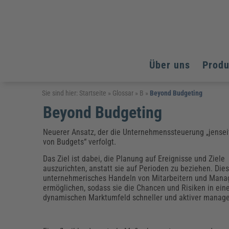
Über uns
Prod
Arbeitsschutz
Arbeitsschutz
Arbeitsschutz
Sie sind hier:
Startseite
»
Glossar
»
B
»
Beyond Budgeting
Beyond Budgeting
Fachpublikationen & Arbeitshilfen
Bildung und Erziehung
Bildung und Erziehung
Weiterbildungen (AKADEMIE HERKERT)
Arbeitssicherheit & Gesundheitsschutz
Assistenz & Office-Management
Baurecht & Architektenrecht
Neuerer Ansatz, der die Unternehmenssteuerung „jensei
Energie und Umwelt
Energie und Umwelt
von Budgets“ verfolgt.
Arbeitsschutz & Brandschutz
Bau, Immobilien & Gebäudemanagement
Bildung und Erziehung
Brandschutz
Energieoptimiertes & klimaneutrales Bauen
Kommunales
Kommunales
Das Ziel ist dabei, die Planung auf Ereignisse und Ziele
Fachpublikationen & Arbeitshilfen
auszurichten, anstatt sie auf Perioden zu beziehen. Dies
Nachhaltiges Planen
Reisekosten und Finanzen
Reisekosten und Finanzen
unternehmerisches Handeln von Mitarbeitern und Mana
Kinderschutz, Jugendhilfe & Inklusion
Datenschutz & IT-Recht
Elektrosicherheit
ermöglichen, sodass sie die Chancen und Risiken in ei
Datenschutz & IT-Sicherheit
Elektrosicherheit & Elektrotechnik
Energie und Umwelt
dynamischen Marktumfeld schneller und aktiver manag
Fachpublikationen & Arbeitshilfen
Weiterbildungen (AKADEMIE HERKERT)