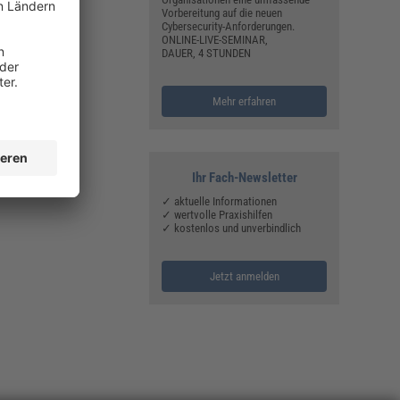
Vorbereitung auf die neuen
Cybersecurity-Anforderungen.
ONLINE-LIVE-SEMINAR,
DAUER, 4 STUNDEN
Mehr erfahren
Ihr Fach-Newsletter
✓ aktuelle Informationen
✓ wertvolle Praxishilfen
✓ kostenlos und unverbindlich
Jetzt anmelden