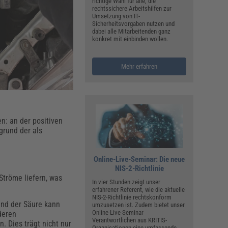
ualitätsmanagement, Hygiene & Arbeitsschutz
richtige Wahl für alle, die
rechtssichere Arbeitshilfen zur
Personalmanagement
Umsetzung von IT-
Sicherheitsvorgaben nutzen und
hpublikationen & Arbeitshilfen
dabei alle Mitarbeitenden ganz
konkret mit einbinden wollen.
iterbildungen (AKADEMIE HERKERT)
ausmeister & Haustechnik
Mehr erfahren
ergaberecht
en: an der positiven
grund der als
Online-Live-Seminar: Die neue
NIS-2-Richtlinie
Ströme liefern, was
In vier Stunden zeigt unser
erfahrener Referent, wie die aktuelle
NIS-2-Richtlinie rechtskonform
 und der Säure kann
umzusetzen ist. Zudem bietet unser
Online-Live-Seminar
deren
Verantwortlichen aus KRITIS-
. Dies trägt nicht nur
Organisationen eine umfassende