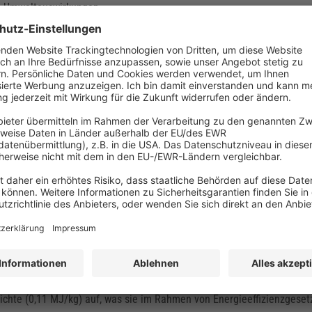
ie Umweltauswirkungen.
ianteils sehr schwer, was sie für mobile Anwendungen weniger attrak
eren Technologien wie Lithium-Ionen-Akkus haben Bleiakkumulatoren 
r dieselbe Energiemenge benötigen.
kkumulatoren muss regelmäßig der Wasserstand im Elektrolyten über
 der Zeit Energie, auch wenn sie nicht benutzt werden.
on der Pflege und der Nutzung ab. Zu den wichtigsten Wartungsmaßn
icht wartungsfreien Modellen sowie die Kontrolle der Spannung und d
Lebensdauer des Akkumulators drastisch reduzieren können.
 Nutzung eine Lebensdauer von bis zu 5–7 Jahren erreichen. Bei ext
 kann diese jedoch deutlich kürzer ausfallen.
mit vielen Vorteilen, besonders in stationären und industriellen Anw
ichte (0,11 MJ/kg) auf, was sie im Rahmen von Energieeffizienzgeset