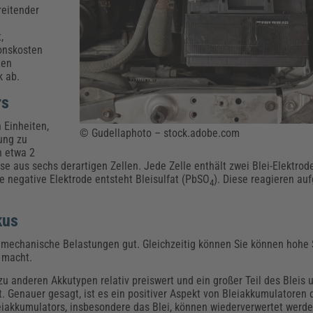
Klimaanpassung
Qualitätsmanagement
Praxismanagement, Abrechnung & Therapie
Q
reitender
Künstliche Intelligenz
,
Weiterbildungen (AKADEMIE HERKERT)
Fac
ionskosten
We
ten
Feuerwehr
H
k ab.
Kommunales
Zoll und Export
Recht, Sicherheit & Ordnung
V
rs
Fachpublikationen & Arbeitshilfen
 Einheiten,
Weiterbildungen (AKADEMIE HERKERT)
© Gudellaphoto – stock.adobe.com
Zollverfahren & Zollvorschriften
ung zu
n etwa 2
ise aus sechs derartigen Zellen. Jede Zelle enthält zwei Blei-Elektrod
e negative Elektrode entsteht Bleisulfat (PbSO
). Diese reagieren auf
4
kus
 mechanische Belastungen gut. Gleichzeitig können Sie können hohe 
 macht.
zu anderen Akkutypen relativ preiswert und ein großer Teil des Bleis
t. Genauer gesagt, ist es ein positiver Aspekt von Bleiakkumulatoren 
eiakkumulators, insbesondere das Blei, können wiederverwertet werden