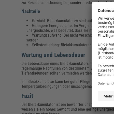
zur Ressourcenschonung bei, sondern reduziert auch d
Nachteile
Gewicht: Bleiakkumulatoren sind aufgrund des Ble
Geringere Energiedichte: Im Vergleich zu modern
Energiedichte, was bedeutet, dass sie mehr Platz fü
Wartungsaufwand: Bei nicht verschlossenen Bleia
werden.
Selbstentladung: Bleiakkumulatoren verlieren mit
Wartung und Lebensdauer
Die Lebensdauer eines Bleiakkumulators hängt stark v
regelmäßige Nachfüllen von destilliertem Wasser bei n
Tiefentladungen sollten vermieden werden, da sie die 
Ein Bleiakkumulator kann bei guter Pflege und mäßiger
Temperaturbedingungen oder unsachgemäßer Handhabung
Fazit
Der Bleiakkumulator ist ein bewährter Energiespeicher 
weisen sie ein hohes Gewicht und eine geringe Energied