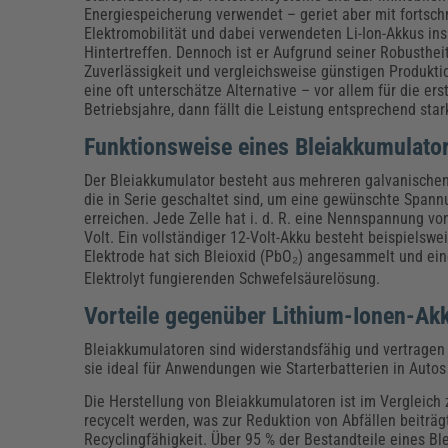
Erneuerbare Energien
Geschäftsführung
Pflegeleitung & Pflegepraxis
Energiespeicherung verwendet – geriet aber mit fortsch
Energie & Umwelt
Führung & Management
Gesundheit & Pflege
Kommunales
Elektromobilität und dabei verwendeten Li-Ion-Akkus ins
Hintertreffen. Dennoch ist er Aufgrund seiner Robustheit
Fachpublikationen & Arbeitshilfen
Zuverlässigkeit und vergleichsweise günstigen Produkt
Weiterbildungen (AKADEMIE HERKERT)
eine oft unterschätze Alternative – vor allem für die ers
Bauhof
Künstliche Intelligenz
Personalwesen
Betriebsjahre, dann fällt die Leistung entsprechend star
Bau, Immobilien & Gebäudemanagement
Personal, Ausbildung & Recht
Reisekosten und Finanzen
Grünflächen
Funktionsweise eines Bleiakkumulato
Weiterbildungen (AKADEMIE HERKERT)
Der Bleiakkumulator besteht aus mehreren galvanischen
Verkehrsrecht
Reisekosten & Finanzen
Zollabwicklung & Exportabwicklung
die in Serie geschaltet sind, um eine gewünschte Spann
erreichen. Jede Zelle hat i. d. R. eine Nennspannung vo
Zoll & Export
Volt. Ein vollständiger 12-Volt-Akku besteht beispielswe
Elektrode hat sich Bleioxid (PbO₂) angesammelt und ein
Elektrolyt fungierenden Schwefelsäurelösung.
Vorteile gegenüber Lithium-Ionen-Ak
Bleiakkumulatoren sind widerstandsfähig und vertragen
sie ideal für Anwendungen wie Starterbatterien in Autos
Die Herstellung von Bleiakkumulatoren ist im Vergleich 
recycelt werden, was zur Reduktion von Abfällen beiträg
Recyclingfähigkeit. Über 95 % der Bestandteile eines Bl