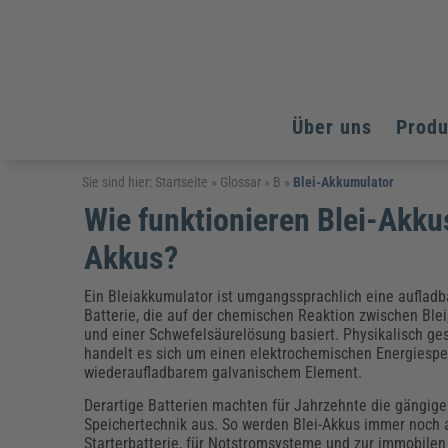
Über uns
Prod
Arbeitsschutz
Arbeitsschutz
Arbeitsschutz
Sie sind hier:
Startseite
»
Glossar
»
B
»
Blei-Akkumulator
Wie funktionieren Blei-Akku
Fachpublikationen & Arbeitshilfen
Bildung und Erziehung
Bildung und Erziehung
Weiterbildungen (AKADEMIE HERKERT)
Akkus?
Arbeitssicherheit & Gesundheitsschutz
Assistenz & Office-Management
Baurecht & Architektenrecht
Energie und Umwelt
Energie und Umwelt
Arbeitsschutz & Brandschutz
Bau, Immobilien & Gebäudemanagement
Bildung und Erziehung
Brandschutz
Energieoptimiertes & klimaneutrales Bauen
Ein Bleiakkumulator ist umgangssprachlich eine aufladb
Kommunales
Kommunales
Fachpublikationen & Arbeitshilfen
Batterie, die auf der chemischen Reaktion zwischen Blei,
und einer Schwefelsäurelösung basiert. Physikalisch g
Nachhaltiges Planen
Reisekosten und Finanzen
Reisekosten und Finanzen
Kinderschutz, Jugendhilfe & Inklusion
Datenschutz & IT-Recht
Elektrosicherheit
handelt es sich um einen elektrochemischen Energiespe
wiederaufladbarem galvanischem Element.
Datenschutz & IT-Sicherheit
Elektrosicherheit & Elektrotechnik
Energie und Umwelt
Derartige Batterien machten für Jahrzehnte die gängige 
Fachpublikationen & Arbeitshilfen
Speichertechnik aus. So werden Blei-Akkus immer noch 
Weiterbildungen (AKADEMIE HERKERT)
Starterbatterie, für Notstromsysteme und zur immobilen