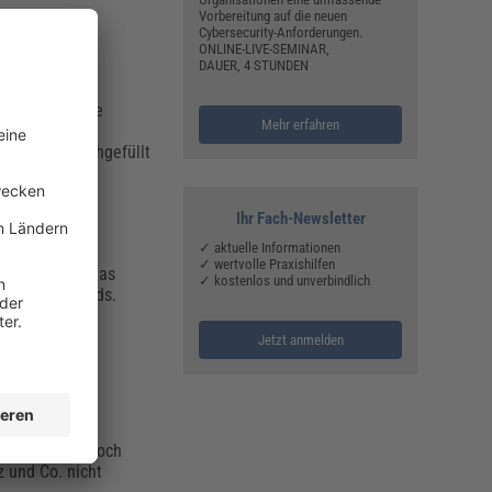
Vorbereitung auf die neuen
Cybersecurity-Anforderungen.
ONLINE-LIVE-SEMINAR,
DAUER, 4 STUNDEN
tiv macht.
eine geringere
Mehr erfahren
prüft und nachgefüllt
Ihr Fach-Newsletter
✓ aktuelle Informationen
✓ wertvolle Praxishilfen
ahmen gehört das
✓ kostenlos und unverbindlich
es Ladezustands.
Jetzt anmelden
remen
endungen. Dennoch
z und Co. nicht