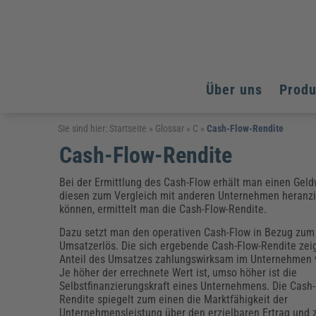
Über uns
Prod
Arbeitsschutz
Arbeitsschutz
Arbeitsschutz
Sie sind hier:
Startseite
»
Glossar
»
C
»
Cash-Flow-Rendite
Cash-Flow-Rendite
Fachpublikationen & Arbeitshilfen
Bildung und Erziehung
Bildung und Erziehung
Weiterbildungen (AKADEMIE HERKERT)
Arbeitssicherheit & Gesundheitsschutz
Assistenz & Office-Management
Baurecht & Architektenrecht
Bei der Ermittlung des Cash-Flow erhält man einen Gel
Energie und Umwelt
Energie und Umwelt
diesen zum Vergleich mit anderen Unternehmen heranz
Arbeitsschutz & Brandschutz
Bau, Immobilien & Gebäudemanagement
Bildung und Erziehung
Brandschutz
Energieoptimiertes & klimaneutrales Bauen
können, ermittelt man die Cash-Flow-Rendite.
Kommunales
Kommunales
Fachpublikationen & Arbeitshilfen
Dazu setzt man den operativen Cash-Flow in Bezug zum
Nachhaltiges Planen
Reisekosten und Finanzen
Reisekosten und Finanzen
Umsatzerlös. Die sich ergebende Cash-Flow-Rendite zeig
Kinderschutz, Jugendhilfe & Inklusion
Datenschutz & IT-Recht
Elektrosicherheit
Anteil des Umsatzes zahlungswirksam im Unternehmen v
Datenschutz & IT-Sicherheit
Elektrosicherheit & Elektrotechnik
Energie und Umwelt
Je höher der errechnete Wert ist, umso höher ist die
Selbstfinanzierungskraft eines Unternehmens. Die Cash-
Fachpublikationen & Arbeitshilfen
Rendite spiegelt zum einen die Marktfähigkeit der
Weiterbildungen (AKADEMIE HERKERT)
Unternehmensleistung über den erzielbaren Ertrag und