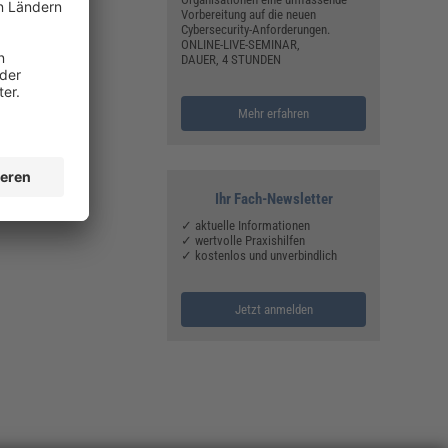
Vorbereitung auf die neuen
Cybersecurity-Anforderungen.
ONLINE-LIVE-SEMINAR,
DAUER, 4 STUNDEN
Mehr erfahren
Ihr Fach-Newsletter
✓ aktuelle Informationen
✓ wertvolle Praxishilfen
✓ kostenlos und unverbindlich
Jetzt anmelden