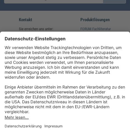
Kontakt
Produktlösungen
Sie erreichen uns unter:
FORUM Fachliteratur
AKADEMIE HERKERT
(08233) 38 11 23
Unsere Marken
service@forum-verlag.com
Mo-Do 07:30 - 17:00 Uhr
Fr 07:30 - 15:00 Uhr
Folgen Sie uns
Impressum
Datenschutz