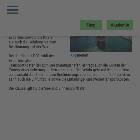
Sie sind hier:
Startseite
»
Glossar
»
D
»
DES (Geliefert ab Schiff)
DES (Geliefert ab Schiff)
DES – geliefert ab Schiff
–
Shop
Akademie
gehört zu den D-Klauseln der
Incoterms. Hier übernimmt der
Exporteur sowohl die Kosten
als auch die Gefahren bis zum
Bestimmungsort der Ware.
KI-generiert
Bei der Klausel DES zahlt der
Exporteur alle
Transportkosten bis zum Bestimmungshafen, er trägt auch die Kosten der
Transportversicherung, sofern vereinbart. Die Gefahr geht auf den Importeur
über, sobald das Schiff seinen Bestimmungshafen erreicht hat. Der Importeur
zahlt auch die Einfuhrzölle sowie die Entladungs- und Weitertransportkosten.
Die Klausel gilt für die See- und Binnenschifffahrt.