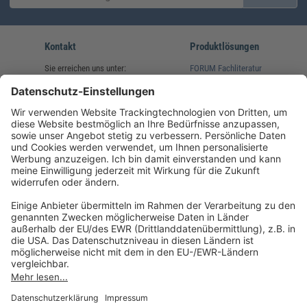
Kontakt
Produktlösungen
Sie erreichen uns unter:
FORUM Fachliteratur
AKADEMIE HERKERT
(08233) 38 11 23
Unsere Marken
service@forum-verlag.com
Mo-Do 07:30 - 17:00 Uhr
Fr 07:30 - 15:00 Uhr
Folgen Sie uns
Impressum
Datenschutz