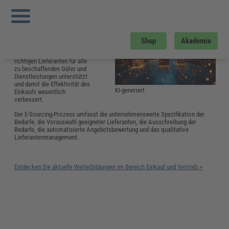
Sie sind hier:
Startseite
»
Glossar
»
E
»
E-Sourcing
E-Sourcing
E-Sourcing ist ein
Shop
Akademie
internetbasierter Prozess, der
die effiziente Auswahl der
richtigen Lieferanten für alle
zu beschaffenden Güter und
Dienstleistungen unterstützt
und damit die Effektivität des
KI-generiert
Einkaufs wesentlich
verbessert.
Der E-Sourcing-Prozess umfasst die unternehmensweite Spezifikation der
Bedarfe, die Vorauswahl geeigneter Lieferanten, die Ausschreibung der
Bedarfe, die automatisierte Angebotsbewertung und das qualitative
Lieferantenmanagement.
Entdecken Sie aktuelle Weiterbildungen im Bereich Einkauf und Vertrieb >